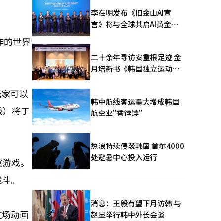
李在明发布《旧金山AI宣
言》将与全球共启AI黄金时
代
作的世界
二十余年寻访安重根足迹 金
月培新书《韩国独立运动圣
地：向旅顺口追问历史》出
版
玩家可以
韩中航线客运量大增成韩国
上线）将于
航空业"香饽饽"
热浪持续侵袭韩国 首尔4000
处避暑中心投入运行
演游戏。
战斗。
消息：王毅有望下月访韩 与
过场动画
赵显举行韩中外长会谈