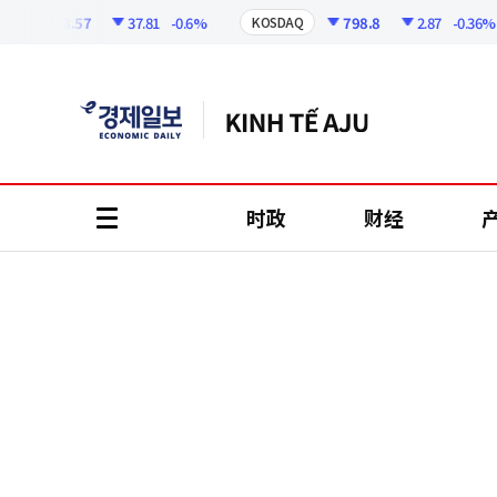
코
인
6258.57
37.81
-0.6%
798.8
2.87
-0.36%
KOSDAQ
정
보
时政
财经
all
menu