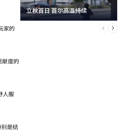
立秋首日 首尔高温持续
极端
个
前
一
玩家的
下
贡献度的
野人服
特别是结