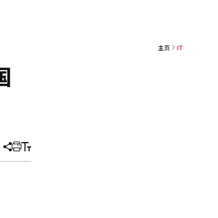
主页
IT
国
分
打
调
享
印
整
文
大
章
小