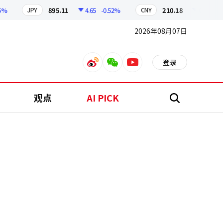
895.11
4.65
-0.52%
210.18
0.78
-0.37%
JPY
CNY
2026年08月07日
登录
weibo
weixin
youtube
观点
AI PICK
搜
索