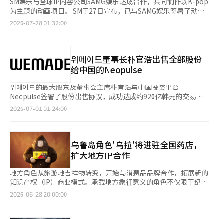
SM娱乐与全球IP内容公司SAMG娱乐达成合作，共同制作以K-pop
为主题的动画项目。 SM于27日宣布，已与SAMG娱乐签署了动画
《超级偶像项目》的共同制作协议，旨在开发面向全球市场的新动
2026-07-28 01:32:00
画IP。 《超级偶像项目》是将K-pop世界观与动画内容相结合的IP
项目，计划制作总共13集，每集时长约20分钟，预计于2028年在
全球OTT平台上线。 该项目的主要目标受众为青少年及2030年代
的年轻人。通过结合艺术家IP与超级英雄叙事的故事讲述，计划同
위메이드董事长朴官浩出售全部股份
时吸引K-pop粉丝和动画观众。 SM将在作品中参与主要音乐的策
给中国的Neopulse
划与制作，以及演唱和表演的各个方面。SM希望将其积累的音乐
制作经验与表演能力融入动画内容中，以提升作品的整体质量。
위메이드的最大股东及董事会主席朴官浩与中国投资平台
双方计划将此次项目发展为一个综合IP商业模式，不仅限于动画制
Neopulse签署了股份出售协议，成功达成约920亿韩元的交易。
作，还将扩展到音乐、演唱会、管理、视频授权等多个领域。※
위메이드于30日宣布，朴主席已签署出售其持有的公司全部股份的
2026-07-01 01:24:00
本报道经人工智能（AI）系统翻译与编辑。
股票买卖合同(SPA)。此次交易由与中国主要游戏公司及阿里巴巴
等拥有紧密网络的投资平台Neopulse主导。 通过此次投资，
Neopulse与위메이드建立了战略合作关系。公司方面表示，위메이
드的开发能力及其代表性知识产权(IP)“米尔(MIR)”系列在中国的
乌鲁岛角色'乌拉'将进驻全国药店，
竞争力是主要投资背景。 未来，Neopulse计划推进包括中国市场
扩大地方IP合作
在内的全球新作开发，同时扩大与中国主要IT企业及游戏发行商的
合作，以多元化和提升IP商业模式。 此次交易中评估的企业价值
地方角色从旅游地吉祥物转变，开始与消费品品牌合作，拓展新的
920亿韩元，反映了通过“电气IP(ChuanQi IP)”等子公司证明的
知识产权（IP）商业模式。承载地方象征意义的角色不仅限于纪念
米尔IP在中国的稳定盈利能力和价值。同时，AI技术的结合及全球
品，还与全国流通网络的产品展开合作，旅游营销的应用范围也随
2026-06-28 20:00:00
分销扩展带来的增长潜力也被考虑在内。 위메이드相关人士表
之扩大。 科隆全球于28日宣布，其开发和策划的乌鲁岛代表角
示：“未来的游戏市场将根据AI的应用能力决定竞争力”，“此次
色“乌拉”将与太田集团的晕车药品牌“诺量”合作，推出限量版
合作关系将成为基于相互信任的重要契机，以增强在下一代游戏市