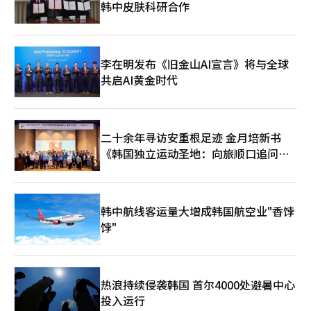
韩中皮肤科研合作
部可能利用大型体育馆开展自主粉丝业务。T1首席运营官安雄基
为已趋于饱和。专家认为，Alt9如何将《天堂M》的成功公式与
表示：“此次主场活动不仅是比赛结果，更是与粉丝共同度过的难
2026年的趋势相结合，以及网石能否提出用户友好的商业模式，
忘时刻。希望大家能亲临现场，体验T1在积累经验基础上进行的
将成为成功的关键。网石相关人士表示：“《SOL: enchant》将
新尝试。”此外，T1将优先销售可观看所有活动的“3日通票”。
通过严格的考证和高质量的画面提供超越原作的沉浸感。”并表示
3月27日，将通过Yanolja平台NOL向T1会员年票持有者开放预
将在12日的展示会上公布具体的游戏性和运营计划。※ 本报道经
李在明发布《旧金山AI宣言》将与全球
售，详细日程将在官方渠道公布。※ 本报道经人工智能（AI）系统
人工智能（AI）系统翻译与编辑。
共启AI黄金时代
翻译与编辑。
二十余年寻访安重根足迹 金月培新书
《韩国独立运动圣地：向旅顺口追问历
史》出版
韩中航线客运量大增成韩国航空业"香饽
饽"
热浪持续侵袭韩国 首尔4000处避暑中心
投入运行