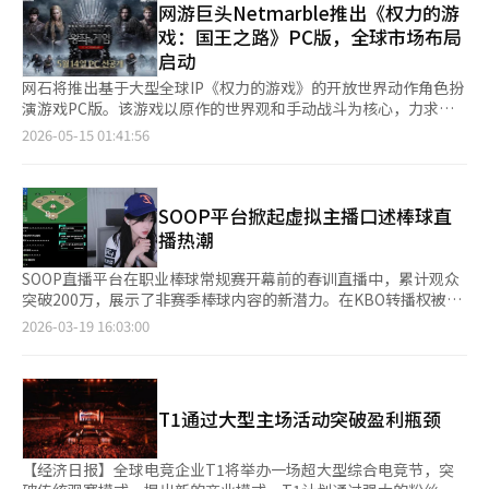
产品，预计于29日起在全国药店上市。 此次合作是为了迎合夏季
网游巨头Netmarble推出《权力的游
场的竞争力。”他还表示：“我们将加强本地化战略和AI基础的游
假期，吸引前往乌鲁岛的游客。乌拉是以乌鲁岛的自然和文化为主
戏：国王之路》PC版，全球市场布局
戏开发能力，以满足全球市场的期待。”
题创作的地方角色，此次限量版包装以海洋旅行为主题。 双方将
启动
在乌鲁岛的门户城市浦项进行线上线下宣传。自29日起至下月28
日，浦项市内的屋顶广告和KTX浦项站出口上方的广告将向前来乌
网石将推出基于大型全球IP《权力的游戏》的开放世界动作角色扮
鲁岛的游客和乘坐客轮的旅客宣传合作产品。 同时，乌鲁岛的现
演游戏PC版。该游戏以原作的世界观和手动战斗为核心，力求在
场营销也将同步进行。在乌拉咖啡馆和乌拉欢迎之家等乌拉旗舰店
现有的移动MMORPG市场中实现差异化。 网石于14日宣布，将于
2026-05-15 01:41:56
内，将设置利用合作产品的视觉展示（VMD），并通过二维码提供
下午6时在PC平台上预发布新作动作角色扮演游戏《权力的游戏：
相关内容。还计划在乌鲁岛内的药店入驻。 全国范围的营销也将
国王之路》。玩家可以通过网石启动器、Steam和Epic Games
继续进行。乌拉的官方Instagram和诺量品牌官网将发布合作内
Store进行游戏，而包括移动平台在内的正式全球发布（盛大上
容，同时利用药店宣传车辆和海报等进行线下宣传。计划在8月21
线）将于21日进行。 《权力的游戏：国王之路》是一款基于美国
SOOP平台掀起虚拟主播口述棒球直
日至23日举行的钓鱼博览会上设立联合宣传展位，进行产品体验活
HBO热门剧集《权力的游戏》IP制作的开放世界动作角色扮演游
播热潮
动和品牌介绍。 近年来，地方角色的合作范围已从旅游宣传扩展
戏。游戏背景设定在中世纪幻想世界“维斯特洛”，玩家可以选择
到多个行业。通过将承载地方身份的角色与食品、生活用品和消费
骑士、雇佣兵和刺客三种职业进行探索和战斗。 网石表示，此次
SOOP直播平台在职业棒球常规赛开幕前的春训直播中，累计观众
品相结合，努力拓宽新的消费群体的接触点，乌拉也在通过与多个
作品专注于实现原作世界观和增强直接操作的动作性。特别是开放
突破200万，展示了非赛季棒球内容的新潜力。在KBO转播权被特
品牌的合作，扩大地方IP的应用范围。※ 本报道经人工智能（AI）
世界的区域探索、以过场动画为中心的叙事演绎以及基于手动战斗
定平台垄断的情况下，SOOP通过独特的图解直播系统和主播的偏
2026-03-19 16:03:00
系统翻译与编辑。
的动作玩法被视为核心差异化要素。 在之前的媒体体验会上，游
向性解说，成功吸引了体育粉丝。SOOP的春训直播通过与KBO球
戏结构显示出以主线故事为中心的单人游戏与多人内容并行的特
队的紧密合作，实时转播练习赛，满足了棒球迷的需求。每天有超
点。在主要战斗中，自动战斗的比例被降到最低，闪避、防御和技
过30场直播同时进行，最多时有57场，主播们的参与热情高涨。
能连携的时机成为重要的动作结构。 实际体验中，敌方AI不仅仅是
观众可以选择不同主播的个性化分析，立体地享受比赛。此次春训
T1通过大型主场活动突破盈利瓶颈
简单的被击反应，而是通过模式化的反击和闪避保持紧张感。在同
期间，除了传统的棒球主播，虚拟主播和新手主播也纷纷加入，扩
时对抗多个敌人的场景中，技能冷却时间管理和站位的重要性得到
大了直播生态。不了解棒球规则的主播与观众一起学习球队和球员
了强调。 游戏的图形也着重反映了原作《权力的游戏》的独特氛
信息，成为节目核心内容。这为老粉丝带来了新鲜感，也降低了新
【经济日报】全球电竞企业T1将举办一场超大型综合电竞节，突
围。中世纪幻想特有的暗色调、细致的背景描绘，以及原作粉丝能
手观众的门槛，吸引了新的MZ世代粉丝。SOOP的偏向性解说文化