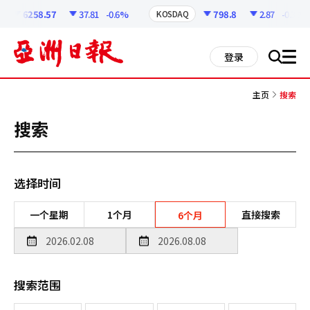
코
인
6258.57
37.81
-0.6%
798.8
2.87
-0.36%
KOSDAQ
정
보
all
登录
搜
men
索
主页
搜索
搜索
选择时间
一个星期
1个月
直接搜索
6个月
搜索范围