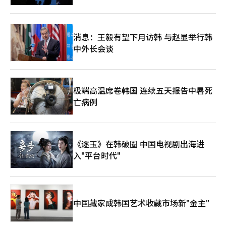
消息：王毅有望下月访韩 与赵显举行韩
中外长会谈
极端高温席卷韩国 连续五天报告中暑死
亡病例
《逐玉》在韩破圈 中国电视剧出海进
入"平台时代"
中国藏家成韩国艺术收藏市场新"金主"