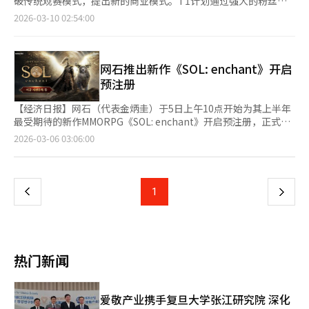
破传统观赛模式，提出新的商业模式。T1计划通过强大的粉丝基
够识别的主要地区和角色设计等都增强了沉浸感。 特别是网石在
自AfreecaTV时代起就已扎根，主播通过支持特定球队或球员，与
础和线下活动结合，解决电竞俱乐部的盈利瓶颈。T1宣布将于4月
2026-03-10 02:54:00
商业模式设计上，移除了在国内MMORPG市场中常见的概率型装
观众分享情感。这种互动方式与现代体育消费趋势相符，区别于传
24日至26日在仁川永宗岛Inspire Arena举办“LCK TEAM巡演：
备抽取元素。通过强化以玩家的游戏和成长体验为中心的结构，旨
统媒体的中立解说。在KBO转播权环境变化的背景下，SOOP找到
2026 T1主场”活动。去年7月，T1吸引了约3万名观众，开创了
在实现符合全球主机和PC用户偏好的游戏性。 在多人内容中，既
了生存策略。由于国内职业棒球在线转播权被独占，SOOP无法直
电竞线下活动的新纪元。今年，T1将进一步扩大规模和内容。此
有合作也有竞争的元素。玩家可以通过组队进行Boss内容的攻
接播放比赛画面，因此推出了以口述为主的实时图解直播服务。新
次活动是T1在2026年计划的两次主场活动中的第一次。活动亮点
网石推出新作《SOL: enchant》开启
略，并引入了基于战斗贡献度的MVP系统。 网石将在PC预发布的
推出的图解直播提供详细的比赛数据，如比分板、投打信息和阵容
包括延长活动时间和多样化内容。24日周五将举办“Eve
预注册
同时，推出多种上线活动。玩家可以通过签到活动和等级达成活动
等，界面直观，主播可根据节目风格和观众兴趣自由定制。观众即
Festa”前夜祭，包含艺术家表演和啦啦队节目。25日和26日将分
获得稀有等级的野人服装、驯鹿坐骑和传奇遗物选择箱等游戏道
使没有比赛画面，也能享受数据流和主播解说结合的沉浸式音频体
别对阵韩进Brion和BNK PX，进行LCK和LCK CL比赛。这是T1首
【经济日报】网石（代表金炳圭）于5日上午10点开始为其上半年
具。 近期，网石加强了多平台和全球市场的战略，《权力的游
育节目。这种口述直播趋势不仅在春训中流行，还延续到国际赛
次在周末连续两天在主场进行官方比赛。业内分析认为，T1的主
最受期待的新作MMORPG《SOL: enchant》开启预注册，正式进
戏：国王之路》被视为未来业绩的关键新作。特别是结合全球知名
事，推动了棒球内容的持续热潮。在全球媒体环境中，转播权费用
场扩展是解决电竞行业长期亏损的关键。虽然电竞的在线观众数据
入发布倒计时。该游戏由被誉为韩国MMORPG传奇的《天堂M》核
页
2026-03-06 03:06:00
度高的IP与动作角色扮演游戏类型，预计将吸引全球用户。 网石
高昂，SOOP成功推出了无需大量资本投入的高效商业模式。业内
庞大，但难以直接转化为俱乐部收入。然而，在可容纳超过1.5万
心开发团队Alt9制作，吸引了业界的关注。网石通过其官方网站和
《权力的游戏：国王之路》总监张贤一在最近的媒体体验会上表
专家认为，SOOP的策略将在2026年常规赛中继续产生强大影响。
人的大型场馆举办为期三天的活动，不仅能带来可观的票房收入，
应用市场开放了预注册通道。值得注意的是，注册用户将获得“1
一
示：“我们大幅改编了结构，以确保玩家的努力能够转化为价值，
粉丝希望不仅观看比赛，还想融入支持球队的在线社区，这种需求
还能通过现场周边产品和餐饮销售获利。这相当于成功将传统体育
字稀有角色名抽奖券”等丰厚奖励。此外，还提供“主神的保护药
而不仅仅是运气。”他还提到：“目前正全力以赴准备在韩国、台
将与平台内的主播粉丝团结合，形成更强的凝聚力。※ 本报道经
的“主场”模式移植到电竞中。全球品牌的热情关注也证明了这一
水”和“无限体力恢复剂”等初期必备道具。《SOL: enchant》
湾、日本、泰国等亚洲地区的发布。”※ 本报道经人工智能（AI）
上
1
下
人工智能（AI）系统翻译与编辑。
点。全球音乐平台Spotify继去年后，今年再次成为主要赞助商，
是Alt9的技术与网石的发行能力结合的项目。Alt9由金孝洙PD领
系统翻译与编辑。
并策划特别舞台。场馆外的Inspire Ballroom将设有T1官方展
导，团队成员曾在NCsoft成功开发《天堂M》等重要作品。业内人
一
位，以及OB啤酒Cass、大熊制药、Ably等多家跨行业企业的体验
士分析，Alt9在MMORPG领域的深厚理解和战斗机制、经济系统
展位。非游戏品牌通过T1这一巨大平台，在线下集结，吸引Z世代
设计的经验将在新作中得到充分体现。去年11月在“G-Star
页
和Alpha世代的电竞观众。观赛环境也大幅改善。去年备受好评的
2025”上展示的版本，以“神”为主题的独特世界观和“神
热门新闻
集中应援席将扩大，并新增“地板座”，让观众更接近选手，提供
权”系统获得了好评。对于网石来说，在多样化的游戏尝试中，补
高端观赛体验。地板座购票者还将获得专属纪念品，提高票价价
充传统MMORPG阵容具有重要意义。网石还发布了将于12日举行
值。业内预计，T1的领先举措将加速韩国LCK联赛的地区联赛引入
的在线展示会的预告视频，视频中金长焕和金孝洙将介绍游戏的核
爱敬产业携手复旦大学张江研究院 深化
和线下基础设施扩展。超越首尔钟路的LoL公园容量限制，各俱乐
心方向。关键在于差异化。2026年，韩国手机MMORPG市场被认