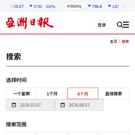
코
인
6258.57
37.81
-0.6%
798.8
2.87
-0.36%
KOSDAQ
정
보
all
登录
搜
men
索
主页
搜索
搜索
选择时间
一个星期
1个月
直接搜索
6个月
搜索范围