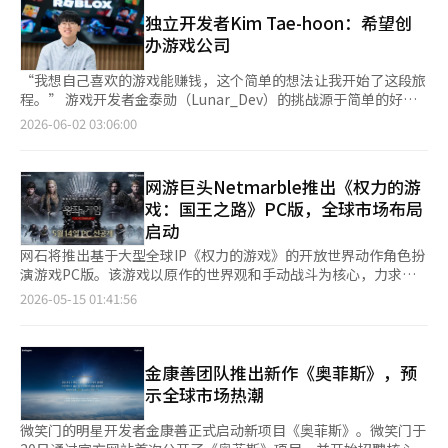
将销售《怪物养成：星际潜水》的官方周边商品。此次快闪店首次
(RPG)、模拟经营等多种类型的游戏。特别是，Toss扩展了知名游
公开的“SD亚克力立体画”和“LD亚克力支架”，以及在G-
独立开发者Kim Tae-hoon：希望创
戏的阵容，如Wemade Play的《AniPang 2》、Wemade Max的
STAR和东京游戏展等国内外游戏活动中受到欢迎的“喵喵抱
办游戏公司
《Abyssrium》、NHN的《Hangame单人麻将》、Neptune的
枕”也将展出。 此外，现场还设有试玩区，访客可以通过便携式
《无尽的楼梯》、《西瓜游戏》和《苹果游戏》。 在竞争激烈的
游戏PC（UMPC）体验《怪物养成：星际潜水》的动作战斗。
“我想自己喜欢的游戏能赚钱，这个简单的想法让我开始了这段旅
金融应用市场中，游戏使用者可以获得积分以激励参与。Toss提
《怪物养成：星际潜水》是2013年发布的《怪物养成》的续作，
程。” 游戏开发者金泰勋（Lunar_Dev）的挑战源于简单的好奇
供的《无尽的楼梯》在1分钟内游戏可获得相当于2韩元的积分。
采用虚幻引擎5，具有高质量的图形和故事演绎，特色是基于三人
心。小学五年级时，他开始玩罗布乐思游戏，随后萌生了自己制作
2026-06-02 03:06:00
行业分析指出，迷你游戏的日均停留时间因类型和玩法不同，差异
小队的实时标签玩法。 Netmarble相关人士表示：“作为《怪物
游戏的想法，便毫不犹豫地投入了开发。经过七年的努力，他制作
在5分钟到30分钟之间，因此根据游戏的使用行为，奖励广告和应
养成：星际潜水》发布后首次推出的快闪店，我们准备了多种用户
了超过70款游戏，目前担任游戏公司Burstwork的合作开发者。
用内支付等盈利方式也会有所不同。因此，平台将增加的停留时间
可以享受的体验内容和官方周边商品，希望能吸引众多用户前来，
在首尔中区KPR办公室，金泰勋介绍自己并非天才，而是一个专注
网游巨头Netmarble推出《权力的游
与金融和商业服务的使用相连接，而游戏公司则将使用量增加转化
共同创造美好回忆。” 关于快闪店和游戏的详细信息，可以在
于自己热爱的事情并不断积累经验的开发者。他从小就有明确的目
为奖励广告和应用内支付的收益，形成了互利的收益结构。 随着
戏：国王之路》PC版，全球市场布局
《怪物养成：星际潜水》的官方网站和论坛上查看。 ※ 本报道经
标，并坚持不懈地追求。在玩游戏时，他也会为了达成目标而不断
越来越多的应用平台引入迷你游戏，游戏开发公司的供应渠道也扩
启动
人工智能（AI）系统翻译与编辑。
挑战自己，这种执着自然延续到了游戏开发中。 自学的过程并不
展到金融、通讯和购物等领域。由于平台之间的内容获取竞争加
顺利。身边没有可以请教的人，遇到错误时也难以找到原因，甚至
网石将推出基于大型全球IP《权力的游戏》的开放世界动作角色扮
剧，游戏公司可选择的分销渠道也在增加。 此外，基于HTML5的
不知道该学习什么。金泰勋回忆道：“即使出现错误代码，我也不
演游戏PC版。该游戏以原作的世界观和手动战斗为核心，力求在
网页游戏可以将现有的移动游戏轻量化和优化以适应网页环境，相
知道为什么会出现这样的问题。”他通过在开发者社区提问和查找
现有的移动MMORPG市场中实现差异化。 网石于14日宣布，将于
2026-05-15 01:41:56
较于从头开发新作，负担相对较小。 6日，通过Com2uS
国外专业资料来学习编程。 制作游戏的过程本身就很有趣，这让
下午6时在PC平台上预发布新作动作角色扮演游戏《权力的游戏：
Holdings发布的移动拼图游戏《PawPop Match》已在
他更加渴望制作出更好的游戏。经过数十款游戏的反复尝试，他积
国王之路》。玩家可以通过网石启动器、Steam和Epic Games
KakaoTalk和KakaoPay上线，TwoByte将现有移动游戏转化为
累了宝贵的经验。“我并不认为自己从一开始就有出色的才能，只
Store进行游戏，而包括移动平台在内的正式全球发布（盛大上
HTML5以扩展分销渠道。TwoByte在2月于美国和印度尼西亚进
是因为制作游戏很有趣，持续制作后，某一时刻我的技能大幅提
线）将于21日进行。 《权力的游戏：国王之路》是一款基于美国
金康善团队推出新作《奥菲斯》，预
行了软启动的《PawPop Match》已转为HTML5版本。随着下半
升。” 这种坚持最终在他的代表作《无标题RPG游戏》中得到了
HBO热门剧集《权力的游戏》IP制作的开放世界动作角色扮演游
示全球市场热潮
年全球发布的临近，移动版本的开发已基本完成，并对游戏进行了
回报。该游戏创下了最高同时在线人数1.8万的记录，进入了罗布
戏。游戏背景设定在中世纪幻想世界“维斯特洛”，玩家可以选择
轻量化以适应网页环境。 TwoByte的代表韩永哲表示：“为了此
乐思平台全球热门游戏前100名，并成为纯韩国用户同时在线人数
骑士、雇佣兵和刺客三种职业进行探索和战斗。 网石表示，此次
微笑门的明星开发者金康善正式启动新项目《奥菲斯》。微笑门于
次网页游戏服务，我们将原本460MB的游戏容量减少到
突破1万的首个案例，引起了业界的关注。 谈及成功的秘诀，金泰
作品专注于实现原作世界观和增强直接操作的动作性。特别是开放