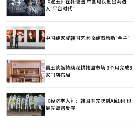
《逐玉》在韩破圈 中国电视剧出海进
入"平台时代"
中国藏家成韩国艺术收藏市场新"金主"
霸王茶姬持续深耕韩国市场 3个月完成8
家门店布局
《经济学人》：韩国率先吃到AI红利 也
最先遭遇反噬