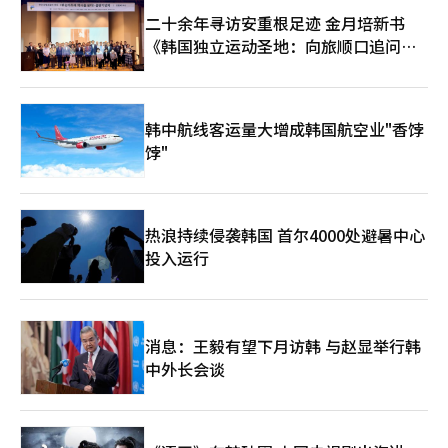
有个人特色的游戏。他还对那些像他一样自学游戏开发的人提出建
湾、日本、泰国等亚洲地区的发布。”※ 本报道经人工智能（AI）
议：“执行是最重要的。” 金泰勋说：“与其担心结果而犹豫，
二十余年寻访安重根足迹 金月培新书
系统翻译与编辑。
不如先写代码，亲自尝试，这样才能发现自己的真实才能和潜
《韩国独立运动圣地：向旅顺口追问历
力。”他回忆道：“从小开始经历了许多困难和失败，想要将失败
史》出版
转化为经验，首先要付诸行动。”※ 本报道经人工智能（AI）系统
翻译与编辑。
韩中航线客运量大增成韩国航空业"香饽
饽"
热浪持续侵袭韩国 首尔4000处避暑中心
投入运行
消息：王毅有望下月访韩 与赵显举行韩
中外长会谈