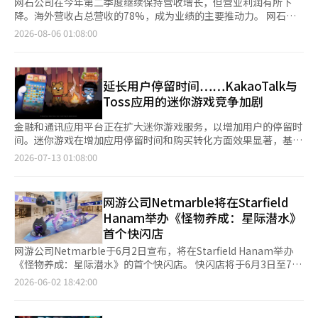
网石公司在今年第二季度继续保持营收增长，但营业利润有所下
降。海外营收占总营收的78%，成为业绩的主要推动力。 网石公
司于5日公布，按照合并基准，2026年第二季度营收为7492亿韩
2026-08-06 01:08:00
元，营业利润为801亿韩元。营收较去年同期增长4.4%，但营业利
润下降了20.8%。 第二季度海外营收为5808亿韩元，占总营收的
78%。与上一季度相比增长13.4%，与去年同期相比增长22.6%，
继续保持增长势头。公司表示，《七大罪：起源》的更新和6月推
延长用户停留时间……KakaoTalk与
出的新作《索尔：魔法》的初期热销推动了海外营收的扩大。 按
Toss应用的迷你游戏竞争加剧
地区划分，北美的营收占比最高，为39%；其次是韩国22%、欧
洲13%、东南亚10%、日本9%及其他地区7%。 按游戏类型划
金融和通讯应用平台正在扩大迷你游戏服务，以增加用户的停留时
分，角色扮演游戏（RPG）占比42%，休闲游戏35%，大型多人
间。迷你游戏在增加应用停留时间和购买转化方面效果显著，基于
在线角色扮演游戏（MMORPG）17%，其他类型6%，保持了多样
HTML5的网页游戏市场预计将扩展到零售和购物等领域。 根据行
2026-07-13 01:08:00
化的产品组合。 网石公司计划在下半年继续推出新作，以保持增
业消息，Kakao在上个月中旬为KakaoTalk新增了游戏标签，并推
长势头。公司正在准备推出《我独自升级：因果》、《香格里拉前
出了25款基于HTML5的网页游戏，包括利用Kakao Friends知识
线：七大最强种族》和《项目伊吉斯》三款新作。 网石公司代表
产权(IP)的6款休闲游戏。 Kakao通过让用户创建游戏个人资料、
网游公司Netmarble将在Starfield
金炳圭表示：“我们正在通过多样化的平台扩大服务，增强业务竞
与其他用户比较排名或分享游戏给朋友，吸引了更多用户。Kakao
Hanam举办《怪物养成：星际潜水》
争力。”他还表示：“下半年将通过提升在线服务的质量来提高业
计划在今年内将游戏数量增加到50款。 自去年10月Toss进入迷你
首个快闪店
绩的稳定性，并通过差异化的新作继续保持增长动力。”※ 本报
游戏市场以来，基于应用内的HTML5迷你游戏市场正在扩大。尤
道经人工智能（AI）系统翻译与编辑。
其是金融应用通过提供积分和优惠券等奖励，增加用户的停留时
网游公司Netmarble于6月2日宣布，将在Starfield Hanam举办
间，并将其与广告、金融产品和购物服务相连接。 Kakao自2016
《怪物养成：星际潜水》的首个快闪店。 快闪店将于6月3日至7日
年起运营的KakaoTalk内“游戏专区”于2020年8月结束，但随着
在Starfield Hanam一层中央艺术大厅运营。 访客可以参与多种体
2026-06-02 18:42:00
Toss迅速扩大应用内迷你游戏市场，KakaoPay和KakaoTalk再次
验型内容，包括“怪物捕捉！”，“今日怪物”，“怪物养成人气
加入竞争。 目前，Toss提供的迷你应用中有20%是迷你游戏，数
投票”等活动。通过活动获得的硬币可以兑换多种奖品。 现场还
量约为800个。Toss运营着拼图、网页棋盘、角色扮演游戏