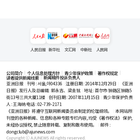
人民日报
新华社
文汇网
中新社
人民网
公司简介
个人信息处理方针
青少年保护政策
著作权规定
新闻稿件投诉负责人
读者提供新闻线索
亚洲日报
刊号 : 서울,아04336
注册日期 : 2014年12月29日
《亚洲
|
|
|
日报》发行人及总编辑 : 郭永吉、梁圭铉
地址 : 首尔市
钟路区钟路5
|
街13号三共大厦11楼
创刊日期 : 2007年11月15日
青少年保护负责
|
|
人 : 王海纳 电话 : 02-739-2171
《亚洲日报》将遵守互联网新闻委员会制定的伦理纲领。
本网站所
|
刊登的各种新闻、信息和各种专题专栏内容, 均受《著作权法》
保护,
未经协议授权, 禁止随意转载、复制和散布使用。
邮件 :
|
dongclub@ajunews.com
Copyright ⓒ AJUNEWS All rights reserved.