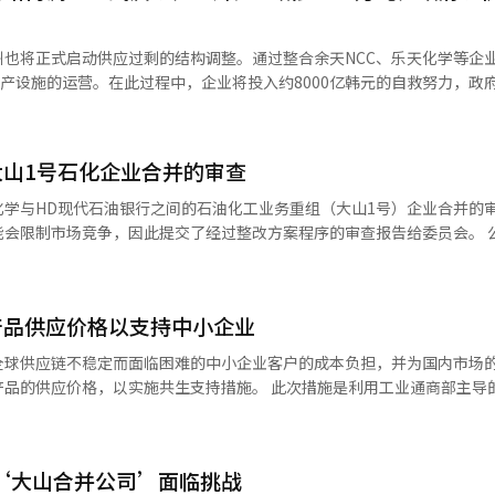
品为中心的业务结构转型及财务结构改善。 乐天化学、DL化学和韩华解
给整合法人，集中各自的核心业务，提升以高附加值和环保为中心的先进
也将正式启动供应过剩的结构调整。通过整合余天NCC、乐天化学等企
生产设施的运营。在此过程中，企业将投入约8000亿韩元的自救努力，政
学提供了3.5亿美元的紧急进口信用证（L/C）额度支持。※ 本报道经人
化学、汉华解决方案、DL化学
化工项目重组计划”，并于22日向产业竞争力强化关系部长会议报告。这
和乐天化学参与的大山1号项目之后，第二个获得批准的石化业务重组案例。
山1号石化企业合并的审查
地区的基础材料和下游业务整合为一个法人。乐天化学将对余州工厂的石
聚丙烯（PP）等基础材料业务进行物质分割。汉华解决方案和DL化学将各自
学与HD现代石油银行之间的石油化工业务重组（大山1号）企业合并的
物出资，整合至余天NCC，成立新公司。 在未来三年的业务重组期间，
限制市场竞争，因此提交了经过整改方案程序的审查报告给委员会。 公平交易委
处乙烯生产设施，减少的生产能力为年产139万吨。同时，低附加值通用
学、乐天大山石化、HD现代石油银行及HD现代化学正在推进的此次企业
生产效率和盈利能力。 企业将投入约8000亿韩元的自救努力和
告提交给委员会。当天，审查报告也已送达被审查方，审查程序正式启动。 此
案和DL化学将各自进行2725亿韩元的增资，总计5450亿韩元，用于偿还
乐天大山石化，乐天化学将额外收购HD现代化学的股份，最终乐天化学与
产品供应价格以支持中小企业
道和基础设施建设及高附加值产品转型，将投入2532亿韩元。 政府也将联合
的股份。通过此举，双方将在大山石油化工园区内整合运营石脑油裂解装置
的支持计划。债券金融机构将支持4500亿韩元规模的新资金和协议债务的
全球供应链不稳定而面临困难的中小企业客户的成本负担，并为国内市场
型。贸易保险公社将扩大2000亿韩元规模的进口保险支持，最高可享受3
PE）及乙烯-醋酸乙烯共聚物（EVA）市场上，可能会实质性限制竞争。
施共生支持措施。 此次措施是利用工业通商部主导的“2026
程中，法人税和地方税的负担也将减
得容易，合并后的公司可能会单独提高价格。 因此，被审查方制定了恢复
旨在缓解石油化学原料价格波动带来的负担，并使政府支持的效果能够扩
延长，结转亏损的抵扣限额将提高，同时购置税和登记许可税将最高减免
并在此后收集专家意见，提交了修订方案。审查员对此进行了反映，提出
油生产用原油也将适用零关税。还将支持简化许可程序和放宽就业维持补
我们计划迅
人乐天大山石化也为稳定供应链和加强与客户的合作关系，已通知客户主
务重组大山1号相关的企业合并审查，并将对其他石油化工业务重组的市场
代‘大山合并公司’面临挑战