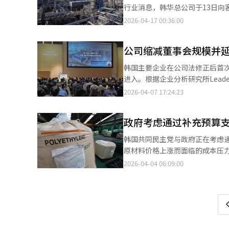
TMAH为中心的半导体化学品业
行业消息，韩华总公司于13日向
务也将大力扩展。合资公司乐天S
履行合同责任的免责措施。此前
2026-04-17 00:36:00
达到总80MW的发电能力。此外
此措施的炼油-石化联动企业，
化学的基础设施和分销网络，扩
供应中断。公司称：“此通知旨
同时扩大增长业务，以确保稳定性
公司缩减董事会规模并
恢复正常。”由于PX在国内供
（NCC）将继续正常运转。公司
韩国主要企业在公司法修正后首
内供应量。韩华总公司表示：“
进入。根据企业分析研究所Leade
便。”
为1733人，比去年减少了47人（
2026-04-07 17:24:23
少到926人，降幅为1.2%。按
人，三星9人，LS 7人，韩华6
政府考虑通过补充预算
事，以降低整体董事人数，并减少
关章程，其中15家公司实际缩减了董
韩国共同民主党与政府正在考虑
等都在其中。特别是晓星在其5
原材料价格上涨而面临的成本压
公司有14家。韩华在7个子公司
料行业探讨石脑油供应稳定和合
2026-04-04 06:09:00
页
将原本2年的董事任期延长至3
SK Geo Centric、韩华
担预计将进一步加重。Leader
简报中表示：“我们计划通过补
一
性，传统大股东为中心的董事会
主党和政府还要求石化企业放缓
存’。”※ 本报道经人工智能（
上
动性，还讨论了制度改进，提出
以确保价格稳定。政府正在研究
扰乱行为的防范措施。石化行业