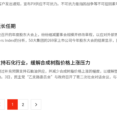
务。电池材料方面，公司将优化以AI电路板和高端电池板为中心的投资组
客户发出通知，宣布PX供应不可抗力。不可抗力是指因战争等不可控因素
K能源路特已启动蔚山氢能电厂1号的商业运营，并计划在今年年底前通
，乐天化学、LG化学等企业已预告部分产品供应不可抗力，韩华总公司成
，公司计划以大山氢能出货中心为基础，抢占国内氢能市场。氨业务将利
显示石化产品供应紧张加剧。然而，韩华总公司表示，此次不可抗力并不意
大清洁氨的业务。乐天化学相关人士表示：“我们将通过业务重组改善财
在减少未来可能的供应减少对客户的不便。预计5月工厂开工率会暂时降低
和成长性。”※ 本报道经人工智能（AI）系统翻译与编辑。
延长任期
应比例较低，预计对内需市场影响有限。公司强调，生产乙烯和丙烯的石脑
计划通过增加NCC工厂的LPG投入比例，确保国内市场石化产品供应，并
次召开的年度股东大会上，纷纷缩减董事会规模并修改章程，以应对外部
尽管原料供应困难，我们将尽最大努力确保国内市场的正常供应，避免给
rs Index的分析，50大集团的269家上市公司今年股东大会的结果显示
2.6%）。其中，内部董事从843人减少到807人，降幅为4.3%。外部董事
集团来看，Kakao在10家子公司中减少了14名董事，降幅最大。其次是乐天
人。未来资产、晓星、LX、E-Land等集团则保持外部董事数量不变，仅减
支持石化行业，缓解合成树脂价格上涨压力
外部人员进入董事会的可能性。今年股东大会上，有184家公司提出修
事人数上限。乐天化学、GS全球、韩进KAL、LS子公司、Celltrion
通过补充预算支持石脑油供应，并减少合成树脂价格上涨的幅度，以缓解
个主要子公司中积极推动缩减董事人数，但晓星重工的提案被否决。调整董
力。3日，民主党“乙支路委员会”与政府召开了第二次社会对话会议，与
中推动相关章程修改，数量最多，其次是晓星4家，乐天和Kakao各1家。
成树脂价格调整方案。韩国塑料工业协同组合联合会、韩国塑料包装容器
年。随着明年包括自有股份销毁义务化在内的第三次修正案的到来，企业的
解决方案、LG化学、GS加德士、乐天化学、S-Oil等主要石化企业参加了会议。
s Index分析称，“由于第二次修正案增加了少数股东偏好的人员进入董事
充预算支持石脑油进口成本上涨的50%，以缩小合成树脂供应价格的上涨
运营可能受到一定限制。企业需要提前管理治理结构的不确定性，以缓解
价格上涨速度，不仅是3月已通知的价格，还包括4月的价格上涨幅度。为
AI）系统翻译与编辑。
1
下
2
了分阶段调整价格的“时差制”，并计划在价格剧烈波动时与行业和政府
包括补充预算在内的支持方案，以确保石脑油供应，同时加强对合成树脂
一
也表示将积极配合。基于此次讨论，双方将具体化共生方案。民主党计划于