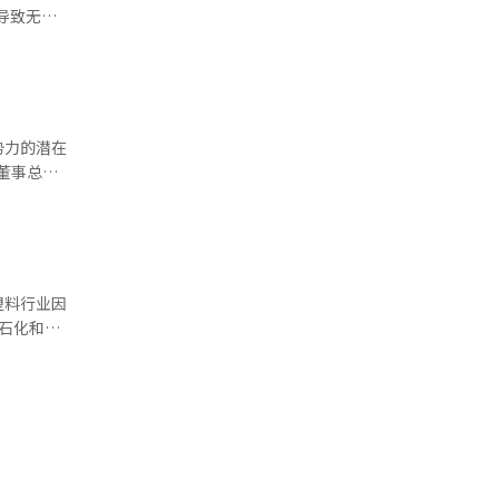
合。氢能业
导致无法
过新增设备
为首个采取
用乐天精细
味着全面
务结构，并
，但6月将
油裂解装置
逐步增加国
势力的潜在
国民带来不
，董事总数
从937人减
减少13
少内部董
改董事会相
、韩国公司
塑料行业因
事任期的
石化和塑
大多数公司
协会，以及
治理结构负
权向烨议员在
会的可能
幅度。”民
‘不便的共
缓解价格波
继续协商，
囤积等市场
9日与石