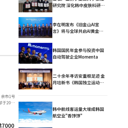
研究院 深化韩中皮肤科研合
作
李在明发布《旧金山AI宣
言》将与全球共启AI黄金时
代
韩国国民年金参与投资中国
自动驾驶企业Momenta
二十余年寻访安重根足迹 金
月培新书《韩国独立运动圣
地：向旅顺口追问历史》出
版
号
于20日
稳定支持等
韩中航线客运量大增成韩国
航空业"香饽饽"
000
解设施