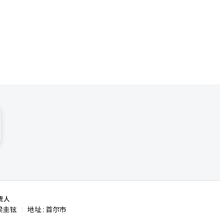
责人
梁圭铉
地址 : 首尔市
|