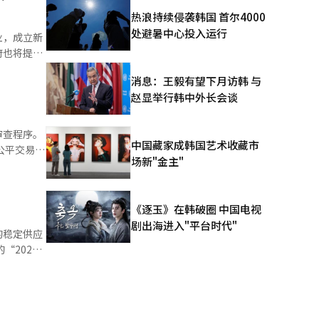
热浪持续侵袭韩国 首尔4000
化学业务结
处避暑中心投入运行
业，成立新
府也将提供
工智能
消息：王毅有望下月访韩 与
是继今年2
赵显举行韩中外长会谈
 此次
脑油裂解设
持有的PE
审查程序。
中国藏家成韩国艺术收藏市
场新"金主"
产品的生产
合并，经过
次企
余天NCC
HD现代石
《逐玉》在韩破圈 中国电视
（NCC）
剧出海进入"平台时代"
偿还宽限，
的稳定供应
0%的进
由于企业合
展到整个行
100%。
了包含能够
贴的条件，
要产品的供
竞争影响