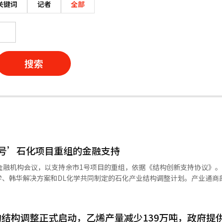
关键词
记者
全部
搜索
号’石化项目重组的金融支持
融机构会议，以支持余市1号项目的重组，依据《结构创新支持协议》。 余市1
学、韩华解决方案和DL化学共同制定的石化产业结构调整计划。产业通商部
府也发布了包括金融、税收、成本降低和研发（R&D）、地方经济及就业
和用于重组的新投资资金支持。 根据重组计划，韩华解决方案和DL
结构调整正式启动，乙烯产量减少139万吨，政府提供7
工厂的基础化学业务将整合至余天NCC。整合后的法人将推进石脑油裂