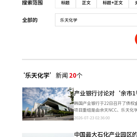
搜索范围
标题
正文
标题+正文
全部的
‘乐天化学’
新闻
20
个
产业银行讨论对‘余市1
韩国产业银行于22日召开了债权金
项目重组是由余天NCC、乐天化
批准了重组计划的最终方案，政
2026-07-23 02:36:00
内容的定制支持方案。 在当天的会议上，产业银行与债权金融机构讨论了与政府支持措施相关的金融支持方案及具体
推进时间表。主要议题包括现有协议债券的展期
中国最大石化产业园区的
化学的下游设施以及乐天化学余市