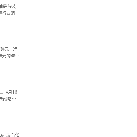
、环保领域
油裂解装
定供应，乐
心，转型其
材料供应不
的大山石
000吨。
重组”协
 工业
的情况下，
”他还表
计划的顺利
亿韩元，净
人为的人员
化工产业恢
效应是业绩
道：“目前
外，
二期中的一
混合运
。4月16
划扩展到
来战略。
是不可避免
完成平衡的
推进中长期
，而丽水工
进材料领
材料工厂，
TMAC和
力。据石化