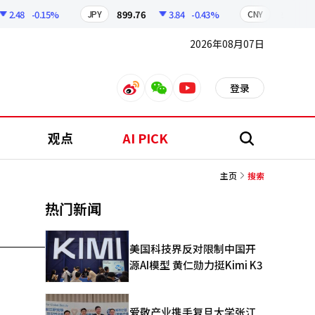
2.48
-0.15%
899.76
3.84
-0.43%
210.96
JPY
CNY
2026年08月07日
登录
weibo
weixin
youtube
观点
AI PICK
搜
索
主页
搜索
热门新闻
美国科技界反对限制中国开
源AI模型 黄仁勋力挺Kimi K3
爱敬产业携手复旦大学张江