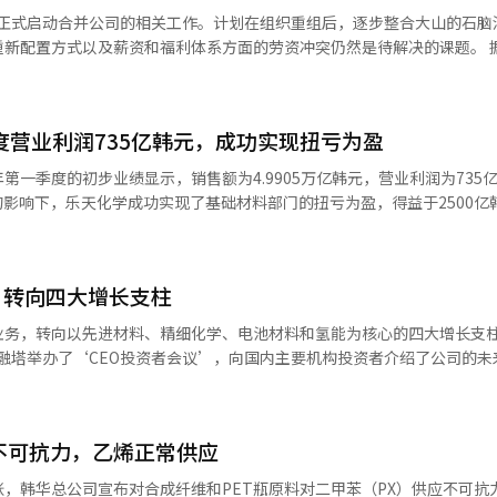
推进中长期高附加值、环保转型的大规模研发项目，鼓励企业在高附加值
场的竞争。”※ 本报道经人工智能（AI）系统翻译与编辑。
外部变量增加的情况下，灵活调整出口量为国
月正式启动合并公司的相关工作。计划在组织重组后，逐步整合大山的石脑
日程，以确保国内供应链的稳定。去年四月，为了确保医疗用聚丙烯的稳
新配置方式以及薪资和福利体系方面的劳资冲突仍然是待解决的课题。 据行业消
、卫生用的点粘合剂的聚烯烃弹性体（POE）等高附加值、环保产品为中
推迟了一周，并紧急运输了大山工厂生产的3900吨丙烯。此外，在建筑
于6月1日正式成立分拆公司“乐天大山石化（暂定名）”。位于忠南瑞山
了混凝土外加剂原料EOA的生产，供应量达到国内月均需求的140%，即7
月1日与HD现代化学进行合并程序，届时将完
共生合作作为首要价值，积极提升国内产业竞争力。” 同时，LG化学、SK
将被HD现代化学吸收合并。这是两家公司在2月份达成的“大山1号业务
、地区经济和就业支持等内容的化学产业综合对策，计划在今年下半年出台。
总能源等主要石油化学企业也在与政府的石脑油供应稳定化支持金相关联
季度营业利润735亿韩元，成功实现扭亏为盈
自主的结构调整是前所未有的道路，将成为产业政策层面的重要里程碑。
应价格。※ 本报道经人工智能（AI）系统翻译与编辑。
高工艺效率，旨在提升长期处于低迷状态的石油化工业务竞争力。 在就业问题
境，感谢所有企业坚持推进业务重组项目。政府将以责任感支持业务重组
6年第一季度的初步业绩显示，销售额为4.9905万亿韩元，营业利润为735
承”的原则。合并对象的乐天化学员工将保持现有的劳动关系，不会进行
状。年假和工龄也将得到认可。 然而，现场对于未来的人力资源管理
余州之后，将迅速推进蔚山地区的业务重组讨论，竭尽全力使我们的石油
险后，主要产品利润扩展以及季度末石脑油价格上涨带来的积极库存评估
题是乐天化学与HD现代之间的雇佣结构差异。 乐天化学员工的归属将完
本报道经人工智能（AI）系统翻译与编辑。
“目前国内石脑油的供应稳定，库存充足，未来也将持续供应。”并补充
和HD现代化学的员工将在合并公司工作4至5年后返回原公司。 这种结构可能引
行的薪资和福利水平相对较高，因此在同一工序内可能会出现待遇差异。 此
，转向四大增长支柱
未来2至3年可能持续的低迷石油化工市场，我们正在考虑停产大山NCC
式可能会导致未来的劳务风险。由于形式上保持原有归属，若在同一工序内
务，转向以先进材料、精细化学、电池材料和氢能为核心的四大增长支柱
福利
工厂将每年生产50万吨高附加值的特种材料工程塑料（EP）。未来还计
融塔举办了‘CEO投资者会议’，向国内主要机构投资者介绍了公司的未
于不同公司的员工合并为一个组织，围绕人力资源管理和待遇问题的争议
将通过先行重组基础化学业务来增强竞争力，并以四大增长支柱为基础，
I）系统翻译与编辑。
同时，通过业务重组增强基础化学的竞争力，并通过平衡的产品组合坚定
重组基础化学部门来改善财务和盈利结构。大山工厂正在与现代化学合并
工智能（AI）系统翻译与编辑。
公司计划将获得的投资能力重新投入到高附加值、高增长的业务中。在先
不可抗力，乙烯正常供应
业务。乐天工程塑料将在今年下半年全面启动年产50万吨的国内最大复合
学领域，公司将扩大高附加值食品和医药材料的生产能力，并逐步扩展以
，韩华总公司宣布对合成纤维和PET瓶原料对二甲苯（PX）供应不可抗