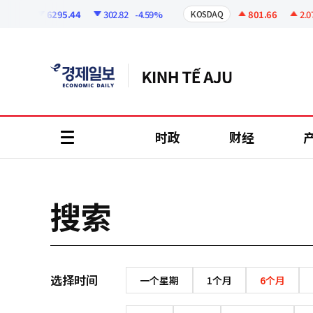
코
인
6295.44
302.82
-4.59%
801.66
2.07
SPI
KOSDAQ
정
보
时政
财经
all
menu
搜索
选择时间
一个星期
1个月
6个月