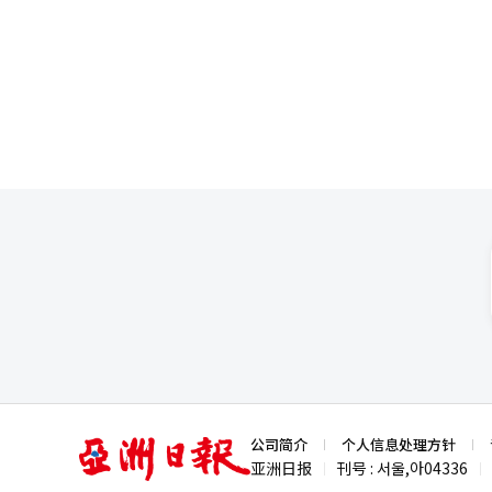
化和塑料行业签署共生协议。
亚
公司简介
个人信息处理方针
洲
亚洲日报
刊号 : 서울,아04336
|
|
日
报