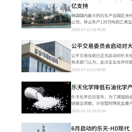
亿支持
（NCC）的合理化、垂直整合、高附加值产
决方案计划将基础化学业务移交
韩国国内最大的石化产业园区余州
构。 在重组尽职调查进行期间，由于中东地区的地缘政治不安导致石脑油供应的不确定性加大，债权金融机构已向余
公司，停止年产139万吨的乙烯
天NCC提供了3亿美元，向乐天化
超过7000亿韩元的金融、税收和研发支持。 工业通商部于20日批准了余天NCC、乐天
2026-07-22 18:36:00
（AI）系统翻译与编辑。
等四家公司提交的“余州1号石油
月HD现代石油银行、HD现代化学
公平交易委员会启动对大
业务重组的核心是将分散在余州
施（NCC）及聚乙烯（PE）、
公平交易当局已正式启动对乐天化
和用于粘合剂、涂料的树脂等下游业务进行实
有关部门认为，此次企业合并可能会
余天NCC将停止运营其持有的两
员会事务处于15日表示，乐天化
2026-07-15 21:08:00
设施也将停止运营，提高其余设施的运行率，以改善
整改方案提交程序后，已将审查报
投资。余天NCC的股东汉华解决方
业合并涉及HD现代化学吸收合并
乐天化学降低石油化学
的现有债务。为了实现供应链稳定的管
油银行各持有HD现代化学50%
相关部门启动超过7000亿韩元
及相关生产设施。 公平交易委员会的审查员在去年11月接收申请后，分析了相关市场及利益相关者的意见，认为此
乐天化学近日宣布，为了减轻因
以促进设施整合和高附加值产品转
次合并在国内低密度聚乙烯（LD
链做出贡献，计划暂时降低主要产品的供应价格，以实
口保险费折扣，并将保证额度提高至最高2倍。 在企业分割、合并和资产转移过
并将减少竞争者，导致企业间的合作行为变
年石脑油供应稳定化支持金”，
2026-07-10 19:52:00
轻。资产出售时的纳税递延期限将
市场竞争秩序的整改方案初稿，
业。 乐天化学将综合考虑产品的原料投入比例、市场情况及客户的交易条件等，逐步通知适用对象、适用期限和支持
到今年年底，进口石脑油和石脑
阻止竞争限制内容的整改命令意见。 最终审查将通过委员会审议进行。公平交易委员会相关人士表示：“
方案等。乐天化学的物质分割法
以及在职人员的转型培训。 对于获得业务重组批准的企业，提交的研发项目中有3个中长期必需的有前景的项目将从
速召开审议，完成与石油化工业
6月启动的乐天-HD现
应价格调整。 乐天化学表示，通过此次供应价格降低，将进一步巩固与中小企业客户的合作关系，并支持在多个领域