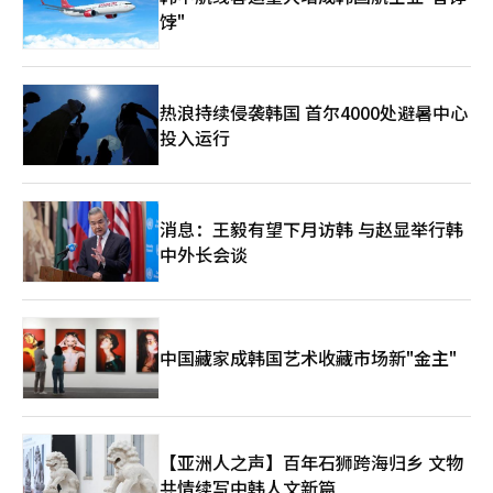
饽"
热浪持续侵袭韩国 首尔4000处避暑中心
投入运行
消息：王毅有望下月访韩 与赵显举行韩
中外长会谈
中国藏家成韩国艺术收藏市场新"金主"
【亚洲人之声】百年石狮跨海归乡 文物
共情续写中韩人文新篇