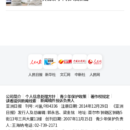
人民日报
新华社
文汇网
中新社
人民网
公司简介
个人信息处理方针
青少年保护政策
著作权规定
新闻稿件投诉负责人
读者提供新闻线索
亚洲日报
刊号 : 서울,아04336
注册日期 : 2014年12月29日
《亚洲
|
|
|
日报》发行人及总编辑 : 郭永吉、梁圭铉
地址 : 首尔市
钟路区钟路5
|
街13号三共大厦11楼
创刊日期 : 2007年11月15日
青少年保护负责
|
|
人 : 王海纳 电话 : 02-739-2171