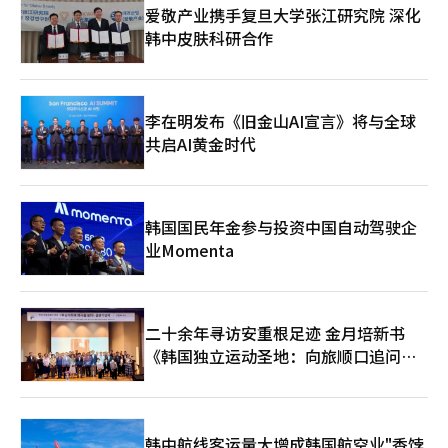
元的“大型前沿开发公司”，涵盖前沿人工智能治理、人员影响追
爱敬产业携手复旦大学张江研究院 深化
踪、网络安全、研究与国际合作等四个领域。违反者可能面临每日
韩中皮肤科研合作
最高100万美元的民事罚款。法案旨在确立联邦统一标准，并包含
在三年内优先适用与人工智能模型开发相关的州法律的条款。然
而，众议院民主党人工智能委员会在法案公布后立即表示反对，实
际立法的前景仍存在较大不确定性。 谷歌首席执行官称“代理编
李在明发布《旧金山AI宣言》将与全球
码方面落后于安特罗皮克和开放AI” 谷歌首席执行官桑达尔·皮查
共启AI黄金时代
伊在最近的一次播客采访中承认：“在工具使用、命令执行和长期
任务等代理编码领域，我们目前确实有些落后。”谷歌推出了每月
100美元的开发者订阅层，以低价作为竞争优势。安特罗皮克则凭
借克劳德代码（Claude Code）在代理编码市场保持领先地位，而
微软也通过基于令牌的Copilot收费体系加强了对该市场的攻势。
韩国国民年金参与投资中国自动驾驶企
※ 本报道经人工智能（AI）系统翻译与编辑。
业Momenta
二十余年寻访安重根足迹 金月培新书
《韩国独立运动圣地：向旅顺口追问历
史》出版
韩中航线客运量大增成韩国航空业"香饽