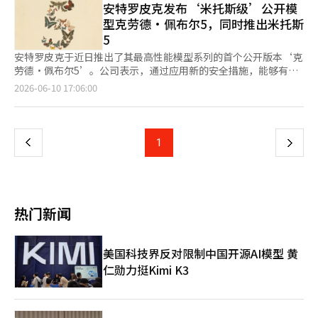
Anthropic之间的冲突也成为焦点。美国商务部于上月12日以国家
安特罗皮克发布‘米托斯级’公开模
的粗暴处理，并成功吸引了民间的大规模投资。”※ 本报道经人
线。规范拟人化服务、禁止诱导情感沉迷、严控未成年人使用风
安全为由限制外国人接触Anthropic的顶级AI模
工智能（AI）系统翻译与编辑。
型克劳德·佩布尔5，同时推出米托斯
险，不是阻碍科技发展，而是厘清AI的定位：AI可以是助手、是陪
型“Mitose5”和“Fable5”。Anthropic表示，由于“国籍确认
5
伴工具，但不能替代真实社交，更不能掌控人的情绪与心理。 笔
困难”，暂停了这两个模型的全部客户访问，相关措施在18天后解
者认为，任何技术发展都不能脱离框架，人工智能越是强大，越需
除。 彭博社指出，此次措施与特朗普政府的监管放松政策相悖，
安特罗皮克于近日推出了其最高性能模型系列的首个公开版本‘克
要清晰边界约束。未来AI会愈发聪慧、愈发贴近人类，但算法可以
因而对硅谷造成了冲击。随着措施的迅速撤回，外界解读为白宫意
劳德·佩布尔5’。公司表示，通过应用新的安全措施，能够有效
模拟温柔，却无法复刻真实的人际温度。守住人机情感边界，不让
识到AI产业竞争力受到损害。 此外，《金融时报》报道，OpenAI
阻止对网络安全和生物学等高风险领域的响应，从而实现广泛的公
页
2026-06-10 17:06:00
真实联结让位虚拟算法，才是人工智能时代最重要的底线。
正在与特朗普政府讨论将5%的股份转让给特朗普。特朗普在被问
开发布。 克劳德·佩布尔5在软件工程基准测试SWE-Bench Pro
及此事时未直接回答，而是提到了去年美国政府收购英特尔10%股
中取得了80.3%的成绩，并首次在Hex分析基准测试中超过了90%
一
份的案例。他强调：“收购英特尔股份为美国纳税人带来了巨大利
的门槛。安特罗皮克解释称，该模型专门针对复杂的研究流程、长
益。” 在同次采访中，特朗普还为其家族企业和加密货币收益争
期软件开发工作流以及长时间任务的代理编码进行了优化。 该模
上
1
下
议辩护。根据CNBC的报道，最近公布的2025年年度财务报告显
型的使用方式将分阶段进行。在22日之前，Pro、Max、Team和
示，特朗普在白宫复职的第一年通过加密货币相关业务获得超过
基于表单的企业计划用户可免费使用，23日后将转为需要付费的信
一
5.8亿美元（约合9040亿元人民币）的收益。其中包括与特朗普家
用方式。之后，基本功能将恢复为订阅计划。价格为每百万个输入
族相关的World Liberty Financial（WLF）代币销售收益约5.15亿
令牌10美元，每百万个输出令牌50美元，较Opus 4.8的价格翻了
页
美元（约合8030亿元人民币）以及WLF控股公司股份出售收益
一番。 该模型可通过安特罗皮克平台以及AWS、谷歌云和微软的
热门新闻
6500万美元（约合1010亿元人民币）。 特朗普对此业务表
服务进行访问。米托斯5是克劳德·佩布尔5的去安全过滤版本，仅
示：“没有违法，也没有错误。”他还提到：“总统职务的影响力
提供给包括现有项目Glasswing批准机构在内的少数网络防御专业
很大，孩子们所做的几乎所有事情都可能被视为利益冲突，但我告
机构和基础设施供应商。 美国国会公布首个联邦人工智能监管草
美国科技界反对限制中国开源AI模型 黄
诉他们要远离，但他们也有自己的生活。”※ 本报道经人工智能
案《伟大的美国人工智能法案》 美国众议院能源与商业委员会的
仁勋力挺Kimi K3
（AI）系统翻译与编辑。
共和党议员杰伊·奥伯诺尔特（加利福尼亚州）和民主党议员洛里
·特拉汉（马萨诸塞州）于4日公布了269页的《伟大的美国人工
智能法案（GAAIA）》草案。这是一项旨在建立美国首个全面的联
邦人工智能治理框架的两党法案。 该法案适用于年收入超过5亿美