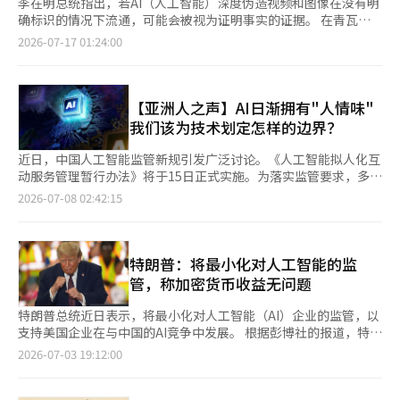
李在明总统指出，若AI（人工智能）深度伪造视频和图像在没有明
确标识的情况下流通，可能会被视为证明事实的证据。 在青瓦台
迎宾馆举行的科学技术信息通信部（宇宙航空厅）、广播媒体通信
2026-07-17 01:24:00
委员会、个人信息保护委员会的工作报告会上，李总统表示：“如
今，人工智能创作物与真实情况的区分变得越来越困难。” 他强
调：“如果没有标识，可能会引发严重误解，若被恶意利用，后果
将非常严重。人工智能创作物所带来的风险已经在现实中显现，因
【亚洲人之声】AI日渐拥有"人情味"
此必须采取应对措施。” 根据现行《人工智能基本法》，生成型AI
我们该为技术划定怎样的边界？
制作的视频和图像必须标明其为AI生成物。尤其是对真实存在的人
或现象进行AI变形的深度伪造，用户必须能够立即识别，因此有义
近日，中国人工智能监管新规引发广泛讨论。《人工智能拟人化互
务进行可视化标识。若违反标识义务，最高可处以3000万韩元的
动服务管理暂行办法》将于15日正式实施。为落实监管要求，多家
罚款，但相关制裁规定目前已被暂时搁置一年。 李总统指出，现
主流AI平台已陆续下线部分面向用户的拟人化、情感陪伴类AI智能
2026-07-08 02:42:15
行法律仅对AI模型开发者和使用者规定了标识义务，而对一般传播
体（Agent）功能。新规明确要求，拟人化AI不得替代现实社交、
者在删除或剪切生成物后重新传播的行为并未直接进行监管。 他
诱导用户情感依赖，同时必须落实情绪引导、风险预警、未成年人
还提到，国内门户网站在当事人举报名誉损害或权利侵害后，会优
保护等机制。 不少网友认为监管过于严苛，但本次治理并非限制AI
先屏蔽相关帖子，并进行异议申请程序。然而，海外平台在身份验
技术升级，而是约束AI过度拟人化、过度情感化。以往AI只是检
特朗普：将最小化对人工智能的监
证和删除措施方面并未得到有效实施。 在工作报告的开头，李总
索、翻译、办公的效率工具，功能清晰、边界明确。如今大模型不
管，称加密货币收益无问题
统表示：“未来我们可能需要在社会的各个领域与具有人类智力或
断迭代，AI拥有完整人格，能够共情情绪、承接心事、陪伴倾诉，
超越人类智力的人工智能共同生活。”并指出：“全球正经历AI带
慢慢踏入原本属于人类的情感领域。 真正值得警惕的，并非AI越来
特朗普总统近日表示，将最小化对人工智能（AI）企业的监管，以
来的文明重大转型。” 他认为：“这种情况是我们面临的关键机
越聪明，而是人机边界不断模糊。现实人际交往充满误会、矛盾与
支持美国企业在与中国的AI竞争中发展。 根据彭博社的报道，特朗
遇，只要我们善用优势，弥补劣势，就能成为引领者，而非追随
磨合，没有人能够无条件包容他人；但AI依靠算法，能够做到无限
普在7月2日的CNBC采访中表示：“某些监管措施是必要的，但我
2026-07-03 19:12:00
者。只要稍微领先，就能享受无限的机会。” 李总统还介绍
顺从、时刻共情，打造出完美、无矛盾的陪伴体验。长期沉溺这种
希望尽可能减少。”他还提到，如果发现有不当行为，会迅速有效
道：“自政府成立以来的一年内，我们已使科学技术创新生态系统
虚拟温情，很容易让人逃避现实社交，寄托情感于人工智能，割裂
地采取措施，但并未具体说明相关对象。 最近，美国政府与AI公司
正常化，纠正了不应有的研发（R&D）预算削减和对科学技术领域
现实人际关系。 出台监管新规，正是为飞速发展的AI技术划定底