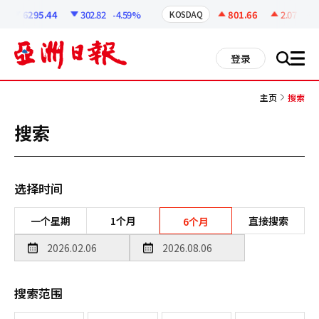
코
인
6295.44
302.82
-4.59%
801.66
2.07
+0.2
KOSDAQ
정
보
all
登录
搜
men
索
主页
搜索
搜索
选择时间
一个星期
1个月
直接搜索
6个月
搜索范围