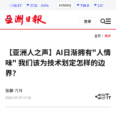
코
인
6258.57
37.81
-0.6%
798.8
2.87
-0.36%
KOSDAQ
정
보
all
登录
搜
men
索
主页
观点
【亚洲人之声】AI日渐拥有"人情
味" 我们该为技术划定怎样的边
界？
张静 기자
2026-07-07 17:42
分
打
调
享
印
整
文
大
章
小