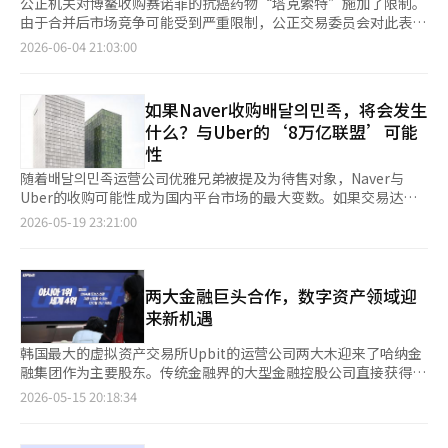
公正机关对博鳌收购赛诺菲的抗癌药物“塔克索特”施加了限制。
由于合并后市场竞争可能受到严重限制，公正交易委员会对此表示
担忧。 公正交易委员会在4日表示，经过对博鳌从赛诺菲收购塔克
2026-06-04 21:03:00
索特的企业合并审查，认为此举将实质性限制竞争，因此要求博鳌
将迪塔克塞尔的业务出售给第三方。 迪塔克塞尔抗癌药物广泛用
于乳腺癌治疗，在国内市场的份额为赛诺菲64.7%、博鳌13.8%、
如果Naver收购배달의민족，将会发生
东亚ST 6.9%。博鳌在去年10月与赛诺菲签署了收购塔克索特的国
什么？与Uber的‘8万亿联盟’可能
内外版权及相关许可的合同，并向公正交易委员会申报了企业合
性
并。 问题在于，企业合并可能引发垄断担忧。在国内迪塔克塞尔
抗癌药物市场，博鳌的市场份额为13.8%，位列第二，而赛诺菲则
随着배달의민족运营公司优雅兄弟被提及为待售对象，Naver与
以64.7%的市场份额位居第一。公正交易委员会分析认为，若两者
Uber的收购可能性成为国内平台市场的最大变数。如果交易达
合并，博鳌的市场份额将合计达到78.5%，从而获得压倒性的第一
成，将不仅仅是配送应用的所有权变更，而是搜索、支付、会员、
2026-05-19 23:21:00
地位。 此外，合并可能导致产品质量下降或相关竞争动机减弱。
地图、出行和食品配送的整合，可能成为‘生活平台’重组的起
博鳌在2023年是国内唯一开发和供应“无酒精”迪塔克塞尔产品
点。 Naver在19日就배달의민족的收购传闻表示：“为了增强业务
的公司，曾与第一产品展开质量竞争，但收购后可能会减少这种竞
竞争力，正在考虑多种方案，但目前尚无具体决定。”Naver还表
争动机。 因此，公正交易委员会对企业合并进行了条件性批准，
示，将在具体内容确定后或一个月内重新公示相关信息。路透社也
两大金融巨头合作，数字资产领域迎
并命令博鳌出售迪塔克塞尔业务。 具体而言，作为资产出售措
报道，Naver确实收到了关于배민出售的投资说明书，但并没有最
来新机遇
施，博鳌需在6个月内将迪塔克塞尔相关资产出售给第三方制药公
终决定的立场。 目前市场上讨论的情景是Uber与Naver的联合
司，以维持市场上有效竞争者的数量。 此外，为了确保迪塔克塞
体。部分报道指出，Uber与Naver以8:2的股权结构提出了最大
韩国最大的虚拟资产交易所Upbit的运营公司两大木迎来了哈纳金
尔的竞争能力不受削弱，公正交易委员会还禁止博鳌在出售前停止
800亿韩元的收购意向。然而，这只是通过投资银行（IB）行业和
融集团作为主要股东。传统金融界的大型金融控股公司直接获得两
生产和供应迪塔克塞尔，并引导交易转向塔克索特。 在出售后，
部分媒体报道得出的观察，Naver明确表示没有正式确定的事项。
大木的股份，使得两大木在虚拟资产交易所的基础上，能够扩展为
2026-05-15 20:18:34
若收购企业提出要求，博鳌需在一定期限内提供迪塔克塞尔成品和
此次收购传闻受到关注的原因在于Uber近期的举动。Uber将其在
区块链基础金融基础设施企业。 哈纳金融于15日通过哈纳银行董
技术支持。 公正交易委员会相关人士表示：“此次企业合并将使
德国Delivery Hero的股份从约7%扩大至19.5%，成为最大股东。
事会决议，以约1兆33亿韩元收购卡카오投资持有的两大木228万
得迪塔克塞尔成分的原研抗癌药物在国内直接制造和销售，从而为
此外，Uber还拥有进一步获得5.6%股份的选择权。然而，Uber表