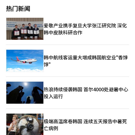
Naver持有战略性少数股份，Naver可以在不承担800亿韩元全部
础的数字货币和代币化资产市场在制度框架内开放，两大木将拥有
页
础模型项目，并已确定从国民成长基金获得5600亿韩元的投资。
素，关于“数字资产基本法（虚拟资产二阶段立法）”的讨论实际
费用的情况下，确保与배민生态系统的连接通道。 影响力不仅限于
热门新闻
虚拟资产用户基础和区块链技术，而哈纳金融则具备银行、证券、
投资资金由1000亿韩元的先进战略产业基金、300亿韩元的产业银
上被无限期推迟，导致合并后的治理结构无法确定，这种“不确定
配送市场。若배민与Naver生态系统连接，本地广告市场、小商户
外汇和资产管理能力，双方可以进行角色分工。然而，韩元稳定币
行和4300亿韩元的民间资金组成。如果Daum和Solar的结合成
性”令投资者感到恐惧。特别是，如果政府和执政党推动的“交易
数字化转型、便捷支付、积分经济和数据驱动推荐服务都将受到影
的法制化和监管标准是实现商业化的关键变量。 Upbit的实名账户
功，将对韩语特化AI服务的普及具有重要意义。通过在熟悉的门户
所大股东持股20%限制”法规被引入，Naver金融将Dunamu完全
响。例如，Naver搜索中会显示符合特定地区、时间和偏好的餐
爱敬产业携手复旦大学张江研究院 深化
体系短期内不会发生变化。Upbit目前与K银行保持实名账户的合
界面上添加AI搜索和摘要推荐代理功能，可以无需安装额外应用程
纳入子公司的合并计划可能会失效。此次延期的痛点在于全球市场
厅，并附带Naver Pay支付和会员优惠，同时结合Uber式的配送运
作，而此次股份投资不仅是简单的账户合作变更，更是为数字资产
韩中皮肤科研合作
序提供大众型AI服务。然而，如何管理新闻和搜索内容的AI利用、
的速度竞争。目前，美国和欧洲的“Shopify”和“Coinbase”通
营效率。 对于小商户而言，机遇与压力并存。Naver与배민的结合
基础的未来金融生态系统构建进行的战略投资。 围绕两大木的另
回答质量及版权问题仍是关键挑战。未来的关键在于技术整合速度
过“Stripe”引入了稳定币支付，并推出了结合传统金融与区块链
将增加订单流入渠道，并整合广告、预订、支付和配送管理的优
一个变量是与NAVER金融的企业合并。公平交易委员会于去年11
和用户恢复。Daum曾被称为国民门户，但在搜索市场份额和用户
的RWA（实物资产代币化）服务。然而，韩国由于监管调整的延
势。然而，平台依赖度可能会提高，广告费用和佣金结构可能变得
月接收了NAVER金融与两大木的企业合并申请，并已开始审查。
停留时间上落后于Naver和Google。Upstage能否仅凭AI搜索改
迟，正在远离全球标准。尽管Naver主席李海珍去年11月强调合并
复杂。由于配送应用市场中佣金和广告费用的负担已经引发了广泛
今年3月，委员会要求提交额外资料。业内人士认为，公平交易委
变用户习惯尚未可知。Context AI需与新闻、社区、购物、生活信
是“在AI和Web3潮流中生存的迫切战略”，但在立法空白下，企
韩中航线客运量大增成韩国航空业"香饽
争议，因此如果收购实现，小商户保护机制将成为关键议题。 对
员会如何定义支付、金融科技、虚拟资产和数据市场将成为审查的
息等Daum现有服务自然连接，才有可能实现反弹。企业合并审查
业的增长动力停滞了三个月甚至更久。计划投资10万亿韩元以确保
饽"
消费者而言，便利性可能会增加。如果搜索、下单、支付、积分、
核心议题。 如果与NAVER金融的合并获得批准，并加上哈纳金融
也是剩下的程序。不过，由于Upstage不是现有门户运营商，且
技术主权的项目被监管困住，而全球大科技公司已经领先一步。◆
配送追踪等环节能够一次性连接，用户体验将得到提升。Naver会
的股份参与，两大木的业务格局将发生重大变化。Upbit的虚拟资
Daum的搜索市场份额不高，业内认为不会有太大障碍。通过审查
9月能否完成交易……“立法风险”是变数最终交易完成日期推迟
员与배민优惠的结合也可能扩大价格优惠。然而，若特定平台的订
产平台、NAVER的用户接触和支付数据、哈纳金融的金融基础设
后，Upstage需同时推进人力资源获取、AI基础设施扩充和服务改
到9月30日，但业内人士普遍认为这也不乐观。因为6月地方选举
单、搜索和支付数据集中，可能会引发对个人信息利用、选择权减
施相结合，可能形成涵盖数字资产、支付、资产管理和区块链金融
版。Upstage代表金成勋表示：“作为国内代表AI企业，Upstage
后，国会构成将发生变化，9月的国政监察也可能使立法讨论再次
少和竞争减弱的担忧。 监管风险是最大的变数。배민是国内配送应
的大型生态系统。 然而，期待与挑战并存。虚拟资产交易所与金
热浪持续侵袭韩国 首尔4000处避暑中心
的技术实力与拥有30多年历史的国民门户结合，此次收购将成为开
被搁置。特别是数字资产基本法因“虚拟资产交易所大股东持股限
用的第一大运营商，而Naver在搜索、广告、购物和支付领域拥有
融控股的结合伴随着用户保护、内部控制、利益冲突、市场支配力
启新AI门户时代的AI产业象征性转折点。”※ 本报道经人工智能
投入运行
制”这一敏感条款，导致朝野立场以及当局与业界之间的差距极
强大的平台地位。即使Naver仅获得少数股份，如果与배민的合作
和数据利用等问题。尤其是交易所业务面临市场波动和监管风险，
（AI）系统翻译与编辑。
大。如果形成共识认为二阶段立法年内难以处理，Naver和
范围扩展到搜索曝光、广告、支付和会员，公平交易委员会可能会
哈纳金融的参与不仅会提升两大木的信任度，同时也会要求更严格
Dunamu将面临重组治理结构或冒着监管风险强行合并的“进退两
关注竞争限制和市场支配力的转移。 特别是在公平交易委员会的
的管理责任。 此次投资被视为两大木与制度金融关系的进一步提
难”局面。专家指出，此次事件暴露了韩国政府“数字金融政
审查中，生活平台市场可能成为比配送应用市场更广泛的争论焦
升。卡카오投资曾是其初期成长阶段的战略投资者，而哈纳金融则
策”的漏洞。AI和区块链结合的金融基础设施是全球尚未确立标准
极端高温席卷韩国 连续五天报告中暑死
点。如果食品配送、地区广告、便捷支付、会员、地图和搜索数据
是支持两大木在数字资产制度化阶段扩展金融基础设施的新伙伴。
的未开垦领域。然而，当局用传统金融的旧股权限制标准来扼杀新
相互连接，特定平台可能在小商户和消费者两方面扩大影响力。因
亡病例
两大木能否从以Upbit为中心的交易所企业转型为区块链基础的综
产业的萌芽，这一批评声不断。当然，确保交易所的透明性和防止
此，价格、佣金、搜索曝光的公平性以及数据结合的透明性都可能
合金融基础设施企业，将是未来的关键。※ 本报道经人工智能