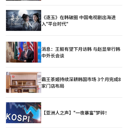
大股东风险是重要的。然而，在方法论上，固守“股权强制出
成为审查的对象。 Delivery Hero的出售背景也很重要。全球配送
（AI）系统翻译与编辑。
售”这种物理方式，而不是技术替代方案如“事后监管”和“透明
市场在经历了COVID-19后的高速增长阶段后，正向盈利能力中心
性披露”，会阻碍企业的经营权和全球扩展性。此次合并延期不仅
进行重组。各国的监管和佣金争议加剧，投资者对地区业务组合调
《逐玉》在韩破圈 中国电视剧出海进
是企业间的问题。它决定了韩国是成为Web3金融的枢纽，还是被
整和现金化的压力加大。Uber增持Delivery Hero股份也可以视为
入"平台时代"
监管困住成为加拉帕戈斯化的试金石。如果到9月立法未完成或监
全球配送平台重组趋势的一部分。 对于Naver而言，无论是否参与
管风险未解决，Naver金融和Dunamu的重大交易可能会失去“全
收购，都无法忽视배민的出售局面。如果배민转手给Uber或中国平
球金融基础设施”的头衔，沦为普通的国内合并。为了摆脱政府和
台等海外运营商，国内本地商业和支付、会员市场的竞争格局可能
国会被指责阻碍企业成长的批评，必须在为时已晚之前提出精细而
会发生变化。如果Naver参与少数股份，能够在保护国内用户接触
灵活的数字资产监管指南。※ 本报道经人工智能（AI）系统翻译与
点和商店数据的同时，抓住新的生活平台扩展机会。 然而，实际
消息：王毅有望下月访韩 与赵显举行韩
编辑。
交易是否能够达成仍然不明朗。需要确认800亿韩元的出售价格是
中外长会谈
否合理，Uber与Naver的股权结构是否确定，以及Delivery Hero
的出售意愿究竟达到何种程度。正如Naver所言，目前尚无具体决
定。因此，在这一阶段，准确的看法应是‘战略性审查和市场重组
的可能性’。 此次收购传闻的本质并非单一配送应用的出售。如
霸王茶姬持续深耕韩国市场 3个月完成8
果배달의민족与Uber的全球配送网络、Naver的本地平台结合，韩
国的生活消费数据和地区商业基础设施将可能重新构建。食品配送
家门店布局
不再仅仅是简单的配送应用服务，而是连接搜索、支付、会员、广
告、物流和AI推荐的生活平台核心接触点。 未来的关键在于三个方
面：△Uber与Naver将提出何种收购结构；△是否能够跨越公平交
易监管的门槛；△能否将배민转变为不仅仅是佣金平台，而是对小
商户和消费者都有利的本地商业基础设施。如果交易实现，国内平
【亚洲人之声】"一夜暴富"梦碎！
台市场将从以搜索和购物为中心的竞争转向涵盖配送和线下商业的
生活生态系统竞争。※ 本报道经人工智能（AI）系统翻译与编辑。