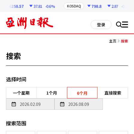
코
인
6258.57
37.81
-0.6%
798.8
2.87
-0.36%
KOSDAQ
정
보
all
登录
搜
men
索
主页
搜索
搜索
选择时间
一个星期
1个月
直接搜索
6个月
搜索范围