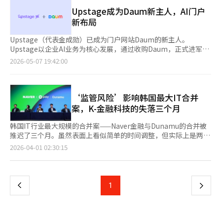
4000股，6.55%的股份。此次交易完成后，哈纳银行将成为两大
乳腺癌等治疗提供稳定的药品供应基础。同时，我们将密切监视限
示，目前没有计划扩大至30%以上以触发公开收购义务或获取管理
木的第四大股东，继宋致亨两大木董事长、金亨年副会长和我们技
Upstage成为Daum新主人，AI门户
制竞争的企业合并，以积极防止垄断加剧及由此带来的消费者损
权。 如果Uber对배민感兴趣，核心在于全球配送业务的重组。
术投资之后。卡카오投资的持股比例将从原来的10.58%降至约
新布局
害。”※ 本报道经人工智能（AI）系统翻译与编辑。
Uber是一个同时运营车辆召唤和食品配送的全球平台。 在韩国市
4%。 此次投资被评估为国内商业银行对单一数字资产企业投资的
场获得배민后，Uber可以迅速增强其在亚洲主要市场的食品配送
最大规模。过去，银行与虚拟资产交易所的关系仅限于实名账户的
Upstage（代表金成勋）已成为门户网站Daum的新主人。
业务。韩国的配送应用使用率高，食品配送已成为日常消费基础设
发放等有限的合作，而此次大型金融控股公司直接参与成为两大木
Upstage以企业AI业务为核心发展，通过收购Daum，正式进军面
施。在Uber看来，배민不仅是一个本地平台，更是拥有高密度城
的主要股东，意义非凡。 对两大木而言，这在治理结构和业务扩
向普通用户的AI门户市场。Upstage于7日宣布，已完成对Kakao
2026-05-07 19:42:00
市配送运营经验和商店网络的战略资产。 Naver的协同效应更为广
展方面都具有重要意义。金融监管机构一直在加强对虚拟资产经营
持有的Daum运营公司AXZ全部股份的收购。Kakao通过股票交换
泛。Naver是国内最大的生活型平台，拥有搜索、地图、预订、购
者的财务健康、大股东资格和内部控制标准的制度整顿。在这种情
方式参与交易，Kakao董事会于6日批准了AXZ的出售。双方早在1
物、支付和会员等功能。如果배민与之结合，用户可以在一个生态
况下，哈纳金融作为主要股东的参与，将有助于两大木增强经营透
月29日分别召开董事会，批准了股票交换交易的谅解备忘录。经过
系统内完成从搜索食品、查看店铺信息到下单、支付和留下评价的
明度和与制度金融的接触。 关键在于Upbit之后的增长战略。虽然
约四个月的尽职调查，最终确定了此次正式合同。这标志着自
‘监管风险’影响韩国最大IT合并
全过程，并享受会员优惠。 最直接的效果是加强本地商业。Naver
两大木在国内虚拟资产交易市场上已获得压倒性的知名度，但仅依
2014年Kakao与Daum合并以来，Daum的控股结构在11年后发生
案，K-金融科技的失落三个月
已经通过智能场所、地图、预订和地区广告与本地商店建立了联
靠交易手续费的业务结构在市场波动中显得脆弱。与哈纳金融的合
了变化。AXZ是Kakao为恢复Daum竞争力于去年5月分拆的全资
系。배민拥有餐厅订单数据和配送运营网络。如果两个平台连接，
作将成为其业务扩展至海外汇款、支付结算、代币证券、稳定币等
子公司。Upstage计划将其自主研发的大型语言模型“Solar”与
韩国IT行业最大规模的合并案——Naver金融与Dunamu的合并被
Naver搜索和地图中的本地餐厅探索将直接转化为배민的订单，而
数字金融基础设施领域的契机。 两大木与哈纳金融已经在区块链
Daum的搜索引擎和内容数据结合，升级为下一代AI门户。其特色
推迟了三个月。虽然表面上看似简单的时间调整，但实际上是两家
배민的商店数据也可以扩展到Naver的本地广告和商店管理工具
基础设施方面展开了合作。两大木上个月与哈纳金融、浦项国际签
在于超越传统的关键词搜索，提供理解用户意图和上下文
公司计划建立“全球金融基础设施”并进军国际市场的宏伟蓝图被
页
2026-04-01 02:30:15
中。 支付和会员也是核心组成部分。Naver Pay和Naver Plus会员
署了合作协议，决定利用自有的Layer2区块链“GIWA链”共同构
的“Context AI”服务。此次收购不仅仅是门户所有权的变化。
立法不确定性和监管障碍所阻碍的“现实挫折”。此次延期象征着
一直在整合购物、内容和生活优惠。如果배민加入其中，食品配送
建金融、数字资产和产业融合基础设施。合作的核心在于将哈纳金
Upstage一直以文档AI企业用LLM等B2B业务为中心发展。通过收
韩国在新技术（AI、区块链）与传统监管之间的严重阵痛。Naver
一
将成为延长会员停留时间的强大消费接触点。如果Naver Plus会员
融的外汇网络、浦项国际的全球供应链与两大木的区块链技术相结
购Daum，Upstage获得了新闻搜索、博客Tistory等门户基础内
和Dunamu在3月30日宣布，将子公司之间的全面股票交换计划从
能够获得配送折扣、积分、免费配送和地区优惠券，将改变与
合。 此前，哈纳金融与两大木还完成了基于区块链技术的外汇汇
容和用户接触点，成为B2C AI服务的实验场所。对Kakao而言，此
5月推迟到8月。官方理由是“相关许可程序和法律修订情况”，但
Coupang Wow、배민俱乐部和Yogiyo会员的竞争格局。 Uber与
上
1
下
款服务的技术验证。验证了能否将现有的基于SWIFT的外汇汇款体
举也是选择与集中。Kakao正在推动以KakaoTalk为中心的代理AI
业内人士将其解读为“政府政策风险”。最大的障碍是公平交易委
Naver的组合在角色分配方面也具有说服力。Uber提供全球配送和
系扩展为基于区块链的消息和结算结构。这一趋势与两大木希望从
平台转型。通过将Daum运营公司交给Upstage，同时持有
员会的企业合并审查。由于这是简易支付市场第一（Naver金融）
出行运营经验及资本实力，而Naver则可以提供国内用户接触点以
一
单纯的交易所运营商转型为链上金融基础设施企业的战略相吻合。
Upstage股份，间接分享AI门户转型的成果。Upstage的“独立AI
与虚拟资产交易所第一（Dunamu）的结合，监管机构对市场支配
及搜索、地图、支付和广告基础设施。如果Uber获得管理权，而
市场也关注韩元稳定币和代币证券领域的合作可能性。如果韩元基
基础模型”项目也备受关注。Upstage参与了政府主导的独立AI基
力转移的可能性进行了严格调查。此外，由于中东局势等外部因