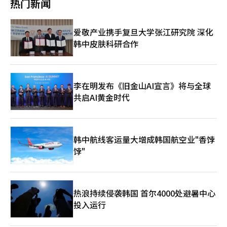
热门新闻
数据中心及尖端产业投资，叠加韩国政府计划于8月启动第三轮
制造业空心化和社会两极化等问题。在人工智能与半导体的竞争
大减弱。 受到日元贬值冲击的汽车行业，如今在美国市场与日本
ESS中央合同市场招标，为市场增长提供支撑。 此外，三星SDI计
中，美国对中国施加压力，但也不得不承认，没有中国，全球供应
的竞争格局发生了变化。根据ITC贸易地图，2015年日本对美汽车
划在蔚山投资16万亿韩元（约合人民币712亿元），建设全固态电
链将受到冲击。 中国同样面临挑战。房地产市场低迷、地方政府
及零部件出口为453亿7995万美元，预计到2025年仅增至454亿
爱敬产业携手复旦大学张江研究院 深化
池及ESS用磷酸铁锂（LFP）和钠离子电池量产基地；SK On则计
债务、青年失业和内需不足等结构性问题困扰着中国。然而，中国
2120万美元，几乎没有增长。相比之下，韩国在同一时期的出口
划将瑞山工厂约一半产能转为ESS用途，并向全罗南道地区项目供
韩中皮肤科研合作
依然是全球最大的制造业国家，在稀土、电池、太阳能和电动车供
从241亿2090万美元增加至377亿6918万美元，增长了56.6%。尽
应ESS用LFP软包电池。 业界认为，随着下半年电池企业开工率逐
应链中保持着压倒性影响力。特别是在此次会谈中，中国试图向世
管日元贬值使日本汽车的价格竞争力上升，但韩国汽车的产品竞争
步恢复，在电动车市场回暖与ESS需求增长的双重带动下，K-电池
界展示其作为“与美国平等的文明国家”的形象。 天坛公园的重
力持续增强。 出口组合也发生了显著变化。韩国对美机械类出口
产业有望进入复苏周期。不过，新产线爬坡成本、售价传导滞后及
要性正是体现在此。美国是一个仅有250多年历史的年轻帝国，而
从2015年的122亿3007万美元增加至2025年的270亿3622万美
折旧费用等压力仍将持续，行业盈利能力的全面改善预计将在明年
中国自视为5000年文明的继承者。习近平主席邀请特朗普总统到
元，增长超过121.1%，成为对美出口的第二大品类，超过了电气
李在明发布《旧金山AI宣言》将与全球
进一步显现。
天坛，不仅是出于礼仪，更是传达“中国不是一个短暂存在的国
电子产品。电气设备及电子产品和零部件的出口也在同一时期增长
共启AI黄金时代
家，而是拥有悠久历史、哲学和秩序的文明”的强烈信息。 此次
了73.5%，高附加值产品的出口基础不断扩大。 过去，日元贬值使
会谈的核心议题主要有六个。 首先是关税与贸易问题。特朗普总
日本产品的价格竞争力迅速上升，但近期韩元也随之贬值，部分抵
统考虑到美国农民和制造业工人的选票，强烈要求扩大对中国进口
消了相对价格竞争力的变化。此外，韩日出口竞争的下降也使得日
的限制，同时增加对美国大豆、谷物和肉类的采购。中国在经济放
元贬值对韩国出口的影响可能低于以往。 日元贬值还预计将减轻
韩中航线客运量大增成韩国航空业"香饽
缓的背景下也需要美国市场的稳定。最终，两国在冲突中又彼此依
国内企业对日本零部件和材料进口的负担。日本仍然是韩国制造业
赖。 其次是半导体与人工智能问题。美国限制对高端人工智能半
饽"
所需的关键中间品供应国，包括电气设备、机械和精密仪器。去
导体和设备的出口，以遏制中国的技术崛起。然而，中国也在以华
年，韩国自日本进口的电气设备及零部件为113亿266万美元，机
为为中心迅速推进国产化。这场斗争不仅是技术竞争，更是未来文
械类为97亿698万美元，占整体进口品类的最大比例。日元贬值
明运行体系的争夺。 第三是稀土与供应链问题。最近，中国将稀
后，以美元计价的日本零部件和设备采购成本降低，有助于减轻制
土出口控制作为战略卡片，因其在电动车、半导体和军工产业中占
造业的负担。 然而，影响国内进口物价的原油和天然气等能源进
热浪持续侵袭韩国 首尔4000处避暑中心
据重要原料的主要份额。美国虽然在推动供应链多元化，但短期内
口主要依赖其他国家，因此仅靠日元贬值难以显著降低国内物价。
投入运行
完全切断对中国的依赖仍然困难。 第四是台湾问题。此次会谈中
从消费角度来看，日元贬值可能加速韩国人前往日本旅游和购买日
最敏感但又最小心处理的议题。习近平主席警告称，若处理不当，
本商品，尤其是在高汇率环境下，日元贬值在一定程度上减轻了海
可能加大两国冲突的风险。美国虽然无法轻易放弃台湾，但也难以