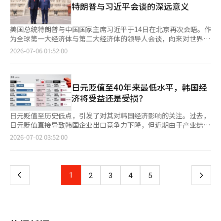
工作。雷诺韩国工会自4月首次进行集体谈判以来，进行了12轮协
能农业、食品加工和物流系统等领域，都是蒙古实际需要的。无论
特朗普与习近平会谈的深远意义
域的主要企业。工业部认为，这些公司将利用其海外网络和出口能
车销量渗透率自今年2月以来累计提升3.4个百分点，上月升至
商，但未能达成共识，已宣布集体谈判破裂。 问题在于，集体谈
是大型企业，还是具备技术实力的中小企业，都有可能在这里找到
力，支持初次出口企业开拓新市场。 在近期出口环境变化的背景
26.1%。除去年9月因美国电动车税收抵免政策调整带来的短期销
判破裂后，通过罢工获得的实际成果几乎为零。韩国通用在经历极
新的市场。 人与人之间的联系也在不断增强。在韩国，数万名蒙
下，专业贸易公司的角色愈发重要。专业贸易公司的出口代理额从
量激增外，这一水平创历史新高，被视为终端需求回暖的重要信
美国总统特朗普与中国国家主席习近平于14日在北京再次会晤。作
端的集体谈判冲突后，将在群山工厂生产的欧洲出口
古人以留学生、劳工和婚姻移民等多种形式生活着。他们是理解两
2022年的550亿美元扩大到去年的700亿美元。尤其是连续三年出
号。今年2月至5月，全球电动车市场前15大国家中，有12个国家
为全球第一大经济体与第二大经济体的领导人会谈，向来对世界秩
用“Cruze”生产基地迁至墨西哥工厂。2018年至2019年期间，
国文化的最坚实的民间外交使者。即使政府间的合作暂时出现波
口代理额超过700亿美元，已成为支持中小企业和中型企业海外销
销量实现增长。 随着电动车普及加快，全球能源消费结构也正在
序产生深远影响，而此次会谈的分量与象征意义尤为重大。 当
雷诺进行了60次罢工，虽然实现了集体谈判的要求，但次年在国内
2026-07-06 01:52:00
动，以人为本的交流仍然是维系两国关系的重要力量。 外交意义
售渠道扩展的重要出口平台。 由于美国的关税政策变化、中国经
发生变化。高盛预计，若当前趋势持续，到2027年底全球石油需
前，乌克兰战争、中东冲突、人工智能（AI）霸权竞争、半导体战
生产的北美出口用“日产Rogue”新订单被全面取消。现代汽车自
同样不可忽视。蒙古长期以来关注朝鲜半岛问题，并且是少数与朝
济放缓以及全球供应链重组，中小企业独立开发海外买家的难度加
求将每日减少约32万桶。国际能源署（IEA）也预测，即使没有新
争、台湾问题、稀土控制、供应链重组、美元霸权与人民币国际化
2010年代以来每年经历严重的劳资冲突，也在同样的背景下多元
鲜保持对话渠道的国家之一。虽然短期内难以期待重大变化，但在
大。因此，通过专业贸易公司实现的共同出口模式的重要性预计将
增政策支持，到2035年全球新车销量中电动车占比仍将达到
等多重议题交织在一起。 此次会谈不仅是两国的外交活动，实际
化了对中国、印度、美国等地的供应链。全球汽车行业相关人士表
紧张局势加剧时，能够提供对话空间的友好环境具有重要的战略价
进一步上升。对于缺乏出口经验的企业而言，能够在海外市场调
50%。 与此同时，AI数据中心建设热潮正推动ESS市场快速扩张。
上是围绕“21世纪中期世界秩序将由谁、如何设计”的巨大探索。
日元贬值至40年来最低水平，韩国经
示：“在全球裁员潮的背景下，韩国的罢工可能会成为缩减生产量
值。外交中，积累看不见的信任往往比显著的成果更为重要。 当
研、买家对接、合同、通关、支付等全过程中获得支持，从而降低
市场调研机构高工产业研究院（GGII）预测，全球AI数据中心ESS
美国希望维持现有的霸权秩序，而中国则试图建立新的多极体系。
的负面因素。”※ 本报道经人工智能（AI）系统翻译与编辑。
济将受益还是受损？
今世界，经济与外交已不再是两个孤立的领域。供应链、能源、安
了进入壁垒。 政府还将扩大对指定企业的支持。专业贸易公司将
电池出货量将由今年约12吉瓦时（GWh）增至2030年的
在此背景下，全球都在关注两位领导人的动向，既充满不安又寄予
全和产业紧密相连。在这一点上，蒙古不仅是北方的邻国，更是韩
获得与国内有潜力的制造企业的对接咨询机会。通过海关可享受延
272GWh，年均增长率超过40%。其中，美国在数据中心投资扩大
期待。 两位领导人当天上午在北京人民大会堂进行了超过两个小
日元贬值至历史低点，引发了对其对韩国经济影响的关注。过去，
国未来战略的重要合作伙伴。 此次国宾访问不应仅仅是一次性活
长缴纳期限、分期付款、关税调查豁免等税务支持。贸易保险公社
及电力基础设施建设的带动下，预计将成为全球ESS市场增长的主
时的会谈。会谈结束后，两位领导人前往天坛公园，这是中国皇帝
日元贬值直接导致韩国企业出口竞争力下降，但近期由于产业结构
动。比起共同声明，更重要的是后续的落实。核心矿物合作、基础
将对短期出口保险费提供40%的折扣，并将出口信用担保额度扩大
要动力。 美国持续推进供应链重组，也为韩国电池企业带来新机
向天祈求国家安宁与丰年的圣地。晚上还举行了国宾晚宴。 中国
变化和全球生产扩张，其影响有所不同。虽然降低了对日本零部件
设施投资、青年交流、科技共同研究、中小企业的市场开拓等具体
页
2026-07-02 03:52:00
至1.5倍。 工业部贸易政策局局长罗成华表示：“希望专业贸易公
遇。随着“外国关注实体（FEOC）”规定趋严、美国加快降低对
选择天坛公园作为此次会谈的地点之一，绝非偶然。天坛不仅是一
和材料的采购负担，但因日本旅游增加而导致的消费流失等负担也
成果必须接连而至。只有这样，首脑外交才能转化为经济外交，而
司与初次出口企业共同占领全球市场，推动我们的出口。”并表
中国电池供应链的依赖，已在北美建立生产体系的韩国企业正成为
个旅游景点，更是中国文明正统性与天命的象征。明清时期的皇帝
在加重。 7月1日纽约外汇市场上，日元对美元汇率在下午3时突破
经济外交才能提升国家竞争力。 韩国的外交现在不仅要关注海
一
示：“政府将不遗余力地提供出口营销、金融、税务等多方面的支
重要替代供应来源。 在此背景下，韩国三大电池企业正加快ESS业
在此确认“天命”，这也体现了中国自我认知为一个拥有数千年文
162日元，延续了前一日的上涨趋势。前一日，日元对美元汇率突
洋，更要关注大陆。蒙古是其中一个重要的起点。现在需要的不是
持，以确保专业贸易公司能够充分发挥作用。”※ 本报道经人工
务布局。LG能源解决方案正将部分美国生产线转向ESS，并预计到
明的国家，而非仅仅是一个普通的民族国家。 在雨中的天坛公园
破162日元，降至自1986年《广场协议》以来的最低水平。当时，
狭隘的市场视角，而是连接未来的战略眼光。
智能（AI）系统翻译与编辑。
上
1
下
2
3
4
5
2027年电池储能系统（BESS）产能扩大至74GWh，ESS业务占整
石径上，特朗普与习近平的身影显得尤为象征性。特朗普总统简短
日元对美元汇率在158至163日元之间波动。日元贬值至历史低
体营业利润的比重将提升至约60%；三星SDI计划到2027年将美国
地表示“很好”，而在台湾问题上则显得格外谨慎。这短暂的沉默
点，引发了对其对韩国经济影响的关注。 在过去的日元贬值阶
一
ESS产能扩大至22GWh；SK On则计划从今年第三季度起，将美国
中，蕴含着美国当前所面临的复杂现实。 美国依然是全球最强
段，汽车、钢铁、机械等与日本竞争的国内出口行业受到直接打
佐治亚州部分生产线转换为ESS专用生产线。 与此同时，韩国ESS
国，但已不再像过去那样能够同时掌控所有战线。乌克兰战争持
击。然而，近期由于全球供应链重组、生产基地海外转移以及以半
市场扩张预期也进一步升温。近期，SK集团和三星集团宣布推进AI
页
续，伊朗与以色列的冲突加剧。美国国内面临财政赤字、高利率、
导体为中心的出口结构变化，日元贬值对韩国出口的直接影响已大