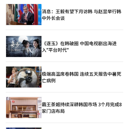
外旅行的负担，前往日本的消费持续增加。 问题在于，这种日元
承受与中国的正面冲突。最终，台湾海峡可能成为未来全球经济最
贬值可能不会在短期内结束。市场普遍认为，日元贬值短期内难以
消息：王毅有望下月访韩 与赵显举行韩
大的地缘政治风险区之一。 第五是中东问题。随着伊朗与以色列
缓解。尽管日本银行已加息，但美国中央银行的货币政策不确定性
冲突的升级，美国需要中国的角色。因为中国与伊朗保持战略关
中外长会谈
加大，加之人工智能投资热潮导致美国资产偏好增强。此外，日本
系。过去，中国曾调解沙特阿拉伯与伊朗的和解，此次也希望展示
的贸易逆差和能源进口成本上升也是日元贬值的因素。 专家们认
其外交影响力。 第六是美元与人民币的问题。此次会谈的背后，
为，日元进一步贬值的可能性也在增加。根据《朝日新闻》，三菱
隐藏着围绕国际金融秩序的无形竞争。美国希望维持美元的霸权，
UFJ摩根士丹利首席外汇策略师上野大作表示：“日元因多种因素
而中国则希望扩大人民币的国际化。如果人民币在能源和贸易结算
被抛售，即使政府和日本银行介入，其效果也有限。”东海东京智
《逐玉》在韩破圈 中国电视剧出海进
中的比重增加，全球金融秩序可能会受到冲击。 然而，此次会谈
能实验室首席策略师柴田秀树指出：“在162日元附近有一定规模
最重要的意义在于“在冲突中对话仍在继续”。美国与中国相互制
入"平台时代"
的美元卖出订单，但如果突破这一水平，止损订单将叠加，日元抛
衡，但同时又难以在没有对方的情况下生存。没有美国的中国也艰
售将进一步扩大，下一目标可能是165日元。”※ 本报道经人工智
难，没有中国的美国同样困难。全球经济也难以承受两国的完全分
能（AI）系统翻译与编辑。
裂。 尤其是东北亚局势在此次会谈后可能进入新的阶段。中国将
努力最小化美国在台湾问题上的介入，而美国则会加强与日本和韩
极端高温席卷韩国 连续五天报告中暑死
国的安全合作。日本可能加快军力增强的步伐，朝鲜也会密切关注
亡病例
美中关系的变化。 最终，东北亚很可能成为美中竞争的最前线。
过去冷战时期的美苏军事对抗，未来的新冷战可能是人工智能、半
导体、能源、海洋和供应链结合的复杂霸权竞争。 那么，韩国应
该关注什么呢？韩国应关注结构而非情感。美国是我们的核心安全
霸王茶姬持续深耕韩国市场 3个月完成8
盟友，而中国是我们最大的贸易伙伴之一。我们无法仅依赖其中一
方。因此，韩国在美中之间不仅要简单地站队，而是要基于技术、
家门店布局
产业和外交能力，建立战略平衡。 特别是在半导体、人工智能、
造船、核电、 batteries 和军工领域，韩国已经具备全球竞争力。
重要的是，不要将自己视为“中间国家”，而是要在东北亚秩序重