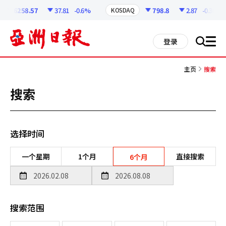
코
인
6258.57
37.81
-0.6%
798.8
2.87
-0.36%
KOSDAQ
정
보
all
登录
搜
men
索
主页
搜索
搜索
选择时间
一个星期
1个月
直接搜索
6个月
搜索范围