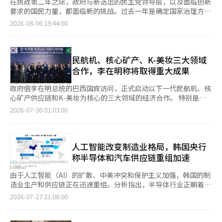
在执政第二年之际，政府与新选出的民主党领导层，以及面临创新
要求的国民力量，都面临新的挑战。过去一年是确定国家治理方向
的时期，而未来则是创造成果的时刻。政治也必须改变，尤其是为
2026-08-06 19:44:00
了经济而改变。政治的本质角色是创造一个经济能够稳定增长的环
境，而不是让政治引领经济。 韩国经济目前正面临人工智能（AI）
产业竞争、供应链重组、低增长与低出生率、高龄化等重大变化。
这些问题没有一个是可以在短期内解决的，必须依赖长期政策和持
民航机、核心矿产、K-美妆三大领域
续投资。然而，如果政治仍停留在争斗中，国家战略必然会受到影
合作，李在明称将取得重大成果
响。企业会错失投资时机，民众在反复的冲突中只会感到疲惫。
企业最害怕的并不是政权更替本身，而是政策的剧烈变化和不可预
政府借李在明总统的巴西国宾访问，正式启动以下一代民航机、核
测的制度。每当政权更替，税制和房地产政策就会改变，产业支持
心矿产供应链和K-美妆为核心的三大领域的经济合作。 特别是韩
方向也会动摇，监管政策时常变动，这使得企业难以做出长期投资
国与巴西计划通过具有较大协同效应的项目，将去年的143亿美元
2026-07-30 01:03:00
决策。建设一座半导体工厂需要数年时间，而人工智能和生物产业
（约20730亿韩元）贸易额在两年内翻倍，以应对全球不确定性。
则需要十年以上的投资规划。如果政治仍然停留在1至2年的利益之
李总统在28日（当地时间）于巴西圣保罗的一家酒店举行的韩巴商
上，国家竞争力必然会减弱。 作为执政党，民主党肩负着稳定国
业圆桌会议上表示：“包括下一代民航机的共同开发在内，我们在
家治理的责任。在立法过程中，速度固然重要，但通过社会共识和
核心矿产领域的供应链合作，以及备受欢迎的K-美妆等三个领域都
人工智能改变制造业格局，韩国央行
充分讨论提高政策的完善度更为关键。国民力量也应转变为不仅仅
能取得重大成果。” 两国在今年2月将关系提升为战略伙伴关系
称半导体和汽车供应链重组加速
是反对的在野党，而是提出未来愿景的政策政党。监督政府是在野
后，此次圆桌会议将合作领域具体化为企业投资和共同项目。与会
党的责任，但涉及国家未来的课题不应成为争斗的对象。 协作并
者将制造、基础设施、高科技产业、消费品和流通作为主要合作支
由于人工智能（AI）的扩散、中美冲突和保护主义加强，韩国的制
不是政治妥协的口号，而是经济的必要条件。美国、日本、德国等
柱，讨论了新业务的可能性。 李总统指出，随着人工智能（AI）革
造业生产和供应链正在迅速重组。分析指出，半导体行业正朝着以
主要发达国家在产业竞争和国家战略问题上，展现了跨党派的合
命的推进，技术霸权竞争加剧，供应链重组，全球产业和经济秩序
AI为中心的供应链发展，而汽车行业则根据环保车和全球生产基地
2026-07-27 21:08:00
作。半导体、人工智能、能源安全、应对低出生率、养老金改革等
正在迅速变化。他强调，全球不确定性加大时，确保能够利用彼此
的变化，出口和进口结构发生了显著变化。 韩国银行于27日发布
关乎国家未来的课题，绝不是某一政权单独能解决的。只有当朝野
优势的合作伙伴至关重要。 李总统表示：“巴西是高科技产业必
了《韩国主要制造业生产及供应链地图》的修订版，内容涵盖了上
双方建立起最基本的共识，确保政策的连续性时，企业才能安心投
需的铁矿石和核心矿产的宝库”，并指出其在水力、风力、太阳能