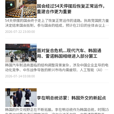
述情况。 自2023年首次发布报告以来，韩国银行分析指出，随着
资。 民众对政治的期待也并无二致。他们希望看到的是解决问题
等丰富的清洁能源以及生物乙醇和中小型民航机生产能力方面的优
AI的扩散、中国制造业的增长、保护主义的加强以及环保法规的扩
国会经过54天停摆后恢复正常运作，
而非极端对立，希望看到的是为未来竞争而非相互指责。政治越是
势。 李总统强调：“如果韩国独特的创新技术和制造能力与巴西
大，全球产业环境发生了重大变化，国内制造业的生产结构和出口
重建合作更为重要
加剧冲突，社会成本就越高，最终这种负担将由民众和企业承担。
丰富的资源结合，双方将成为稳定供应链和未来产业的最佳合作伙
进口结构也在快速重组。 特别是半导体行业，在生成型AI扩散后，
政治的品格在于改善民众生活，而非战胜对手。 这次民主党大会
伴。” 在航空领域，巴西的中小型民航机开发和生产能力与韩国
数据中心和AI基础设施的投资增加，全球供应链正向以AI为中心重
54天停摆的国会终于走上了恢复正常运作的道路。执政党国民力量
与国民力量的创新讨论不应仅仅停留在领导层更替上，而应成为韩
的航空部件制造技术将进行对接。政府计划建立一个由相关部门和
组。需求从以传统CPU和通用DRAM为主转向以GPU和高带宽内存
决定结束国会抵制，参与国会的组成，预计在23日的全体会议上选
国政治成熟的契机。评判的标准应是，谁能提出更稳定的国家治理
企业参与的合作体系，以便国内企业能够承担比现有部件供应更大
（HBM）为主，形成了以美国的英伟达、台湾的台积电、三星电
举出7名在野党担任的常务委员会主席。双方还就选举委员会投票
2026-07-22 23:00:00
和可持续的增长战略，而非谁的声音更大。 在完成一周年特别策
的角色。 在此次圆桌会议上，两国企业和机构签署了航空航天、
子和SK海力士为核心的AI半导体供应链。 因此，半导体的出口结
用纸短缺问题的特别检察法案达成一致，极端对峙的局面暂时画上
划之际，我想再次强调的是，韩国需要增长战略、人工智能国家战
基于AI的数字医疗、核心矿产、研发（R&D）、投资和贸易等领域
构也发生了变化。台湾在2022年半导体出口占比为9.0%，排名第
了句号。 国会的正常化是理所当然的事情。然而，政治界在近两
略、国家系统改革和房地产政策的正常化。然而，所有这些课题的
的7份谅解备忘录（MOU）。韩国航空宇宙产业（KAI）与全球第
四，但到2025年这一比例上升至19.9%，成为仅次于中国的第二
个月内拖延这一理所当然的事情，其责任绝不轻松。国会是国家的
实现力量最终来自于政治。政治不应是经济的主宰，而应成为坚实
三大飞机制造商巴西的恩布拉尔签署了民航机和航空航天领域的合
大出口国。相对而言，中国虽然仍是最大出口国，但其出口金额和
立法机构，也是负责民生的最高决策机构。由于未能完成国会的组
面对复合危机...现代汽车、韩国通
的基础。只有结束政治对经济的束缚，朝着支持经济的政治迈进，
作谅解备忘录。 此外，针对2021年因农产品市场开放等问题而中
占比均有所下降。 随着半导体生产的扩大，材料、零部件和设备
成，常务委员会实际上无法发挥其应有的功能，这对公众来说是一
用、雷诺韩国相继进入部分罢工
韩国才能真正迈向下一个阶段的发达国家。
断的韩-南方共同市场贸易协定谈判，双方决定讨论降低巴西牛肉
的进口也在增加。尤其是提供先进半导体生产所需的EUV光刻设备
个难以解释的政治空白。 在此期间，我们面临的任务并没有减
进入韩国市场的门槛。 李总统指出，尽管两国经济规模和产业互
的荷兰ASML的依赖度上升，使荷兰成为韩国最大的半导体制造设
少。来自美国的贸易压力、全球供应链重组、人工智能（AI）竞
韩国汽车制造商面临的结构调整背景复杂，涉及中国企业主导的电
补性强，但目前的贸易水平仍不够。巴西是韩国在南美最大的贸易
备进口国。半导体材料和零部件的依赖度也较高，主要集中在中
争、半导体和国防等战略产业的培育、低出生率和养老金改革、应
动化竞争、中东战争导致的新兴市场内需疲软、人工智能（AI）引
伙伴，也是进入中南美市场的重要基地，但合作潜力未能充分转化
国、日本和美国。 汽车行业同样在向以环保车为中心的供应链转
对地区消亡等问题，都是无法推迟的紧迫议题。在国会停摆期间，
入及软件中心车辆（SDV）转型带来的就业结构变化等多重因素。
2026-07-14 03:08:00
为实际贸易和投资。 政府决定改善阻碍企业间合作的关税和监管
变。中国占全球汽车生产的33.8%，已成为全球最大的电动车生产
世界依然在不断变化。 此次事件双方都有责任。执政的民主党凭
这使得结构调整被视为一种通过重组现有业务结构以求生存的战
等制度性问题，并启动支持体系，直接听取已进入或希望进入当地
国，而在韩国的汽车进口市场中，中国制造的汽车比例从2022年
借压倒性的席位，单独选举了包括法制司法委员会主席在内的常务
略，而不仅仅是简单的成本削减问题。 13日，一家全球汽车制造
市场的企业的困难。 李总统表示：“如果两国企业共同努力，韩
的3.5%大幅上升至2025年的37.2%。进口电动车中约70%为中国
委员会主席。国会虽然是按照多数原则运作，但多数并不能替代合
商的相关人士表示：“大众、通用等全球汽车企业在中国市场的盈
国和巴西将成为全球航空市场的主导航空制造强国，成为供应链合
制造，电动公交车则完全依赖中国。 相反，由于美国加强保护主
作。国会运作的基本原则是对话与妥协，而非数字的力量。尤其是
利能力受到本土品牌的完全占领，导致它们的市场地位缩小，这也
作的重要伙伴，以及全球美妆市场的领军者，实现共同成长。”
义和扩大本地生产政策的影响，韩国整车企业对美电动车的出口比
李在明总统访蒙：韩国外交的新起点
国会的组成问题，关系到未来国会运作的框架，因此应优先进行说
是进行结构调整的背景。”他指出：“新兴市场销售放缓、替代市
例从2022年的33.6%大幅下降至2025年的5.2%。因此，韩国企业
服和达成共识的努力。 国民力量也应反思，抵制国会的选择是否
场缺失、关税冲击和全球供应链崩溃，以及现有就业结构的重组，
正通过扩大混合动力车的生产和增加美国本地生产基地来应对这一
是最佳选择。在野党的存在意义并不在于国会外，而是在国会内对
都是变革的催化剂。” 实际上，德国制造业的象征大众集团因中
韩国的外交视野正在不断拓展。李在明总统作为韩国总统，时隔15
变化。 韩国银行地区研究支持团队负责人郑成燁表示：“制造业
政府和执政党进行制衡。放弃法案审查、预算审议和政策验证，长
国市场业绩不佳，面临裁员15%的结构调整。大众在2018年在中