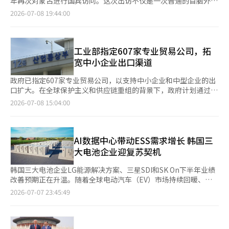
年再次对蒙古进行国宾访问。这次出访不仅是一次普通的首脑外交
的竞争力需要同时考虑生产地区、全球供应链和国家间的连接结
时间拒绝议程，最终只会延误公众的权益。 此次协议中值得关注
国的年销量为420万辆，但随后因本土品牌的冲击，预计到2024年
活动，更是展示韩国外交未来方向的象征性举措。 过去，我们的
2026-07-08 19:44:00
构。”他期待此次报告能为应对AI时代制造业和供应链变化提供政
的是选举委员会的特别检察。朝野双方已达成一致，决定在7月临
将降至292万辆，去年更降至269万辆。今年第一季度的销量也预
外交过于集中于美国、中国、日本和俄罗斯这四个周边大国。虽然
策和企业战略的参考资料。※ 本报道经人工智能（AI）系统翻译与
时国会内处理特别检察法案。选举是民主的基础，而公众对选举管
计为42.5万辆，同比下降36%。 本田在电动化转型的潮流中未能
从地缘政治的角度来看，这是一种无可避免的选择，但国际秩序正
编辑。
理机构的信任是支撑民主的柱石。围绕投票用纸短缺问题的责任和
及时应对，失去了市场主导权。与特斯拉和中国本土品牌相比，本
在迅速变化。供应链重组、资源安全、能源转型、北极航道开发以
原因，通过客观调查来厘清，而非政治争论，这是理所当然的程
田在电动化方面起步较晚，虽然进行了大规模投资以逆转局面，但
及中亚的崛起，正在重新绘制外交地图。现在，韩国也需要将视野
工业部指定607家专业贸易公司，拓
序。特别检察应成为制度改善的起点，而非政治斗争的工具。 现
由于电动车需求暂时停滞、美国保护关税和全球销售放缓等因素，
拓展到大陆，其中一个起点就是蒙古。 从表面上看，蒙古是一个
宽中小企业出口渠道
在国会不应仅将正常化本身视为成果，更应展示正常化后能做些什
导致其市场地位消失。此外，围绕传统内燃机车的政策混乱也加剧
小国，人口不足400万，市场规模也不大。然而，国家的价值并不
么。最紧迫的是民生问题。与人民生活息息相关的法案，如提升高
了这一问题。 由于北美市场的长期低迷，本田原本准备的电动车
仅仅由人口决定。当把蒙古放在地图上时，会发现它是一个连接东
政府已指定607家专业贸易公司，以支持中小企业和中型企业的出
科技产业竞争力、改革监管、为AI时代立法、支持小微企业、医疗
项目“本田0 SUV”、“本田0轿车”、“Acura RSX”等相继被搁
北亚、中亚和欧亚的重要战略枢纽。若韩国重新构思北方经济，蒙
口扩大。在全球保护主义和供应链重组的背景下，政府计划通过具
和养老金改革等，亟待解决。常务委员会应成为解决这些问题的实
置，加拿大计划建设的大型电池工厂也被取消。加之中国市场销售
古必将是一个不可或缺的合作伙伴。 经济价值同样不可小觑。随
备出口经验和海外网络的专业公司，帮助初次出口的企业进入海外
2026-07-08 15:04:00
际工作空间，而非政治象征。 国会是一个存在冲突的地方。然
放缓和美国、欧洲的保护关税，均对本田造成了负面影响。决定退
着各国在半导体和电池产业的竞争加剧，核心矿物的获取已上升为
市场。 工业部与韩国贸易协会于8日举行了“2026年专业贸易公司
而，调解冲突和达成共识也是国会存在的理由。多数党应懂得克制
出韩国市场也是在全球供应链重组过程中做出的。本田相关人士表
国家安全问题。蒙古拥有丰富的地下资源，包括铜、稀土、稀有金
指定仪式”，并宣布新指定99家优秀出口专业公司为专业贸易公
力量，而少数党则应负责任地进行制衡。任何一方的单方面行动或
示：“到2026年底，韩国的汽车销售业务将结束，仅保留摩托车
属和煤炭等。尽管韩国在制造业上具有全球竞争力，但大部分原材
司。因此，专业贸易公司数量从2023年的500家增加到今年的607
无条件抵制，都不是公众所期待的国会形象。 54天的空白已成过
业务。”并称这是为了增强中长期竞争力而做出的全球性决策。
料依赖进口。为了稳定供应链，与资源国的战略合作至关重要。
家。 专业贸易公司是由政府指定的具备优秀出口能力的企业，旨
AI数据中心带动ESS需求增长 韩国三
去。更重要的是不再重蹈覆辙。如果国会再次陷入政治斗争，公众
在汽车制造商进行结构调整的同时，韩国的情况却截然相反。现代
然而，仅仅以获取资源为目的的接触是无法持久的。过去资源外交
在代理或支持初次出口的中小企业和中型企业的海外拓展。自
大电池企业迎复苏契机
的信任将更加遥远。朝野双方都应将此次国会组成的协议视为合作
汽车工会提出了包括月基本工资增加149,600韩元（不包括工龄晋
失败的原因就在于此。如果只强调自身需求而忽视对方的发展，合
2009年贸易公司制度废除后，贸易协会开始以民间为主进行运
的起点。公众期待的国会不是争斗的国会，而是务实的国会。
升部分）、支付去年净利润的30%作为奖金、引入每周4.5天工作
作将沦为一次性交易。可持续的合作必须建立在共同成长的基础
营，并于2014年通过修订对外贸易法将其法制化。 指定期限为三
韩国三大电池企业LG能源解决方案、三星SDI和SK On下半年业绩
制、恢复因非法行为被解雇的工会成员、延长退休年龄等要求，并
上。 目前，蒙古面临着产业升级、城市基础设施建设、能源转型
年。指定对象包括前一年或最近三年平均出口额超过100万美元，
改善预期正在升温。随着全球电动汽车（EV）市场持续回暖、渗
于当天开始部分罢工。业内人士担心，现代汽车工会的强硬立场可
和环境改善等多重任务。韩国在制造业、信息通信技术、智慧城
且其他中小企业和中型企业产品出口占比超过20%的企业。此外，
透率创下历史新高，以及人工智能（AI）数据中心扩张带动能源存
2026-07-07 23:45:49
能会在AI和SDV转型过程中导致竞争力下降。 韩国通用和雷诺的劳
市、医疗和教育等领域积累了丰富的经验。如果能够成为不仅仅是
大型企业贸易公司、专业流通企业、电子商务企业、海外采购企业
储系统（ESS）需求增长，行业景气有望逐步回升。 业内普遍认
资对立也在加剧。韩国通用工会要求月基本工资增加149,600韩
资源采购国，而是共同设计产业发展的合作伙伴，两国关系将更加
和海外侨胞企业等也在指定范围内。 在今年指定的99家公司中，
为，今年上半年受电动车市场“滞胀期”（阶段性需求放缓）及库
元、支付约3000万韩元的奖金、为国内工厂分配新车、在公司合
深入。 特别是对于韩国企业来说，新的机会正在打开。电网建
27家为新进入企业，72家为重新指定企业。包括科隆全球、日产
存调整影响，电池企业业绩表现低迷，但下半年有望迎来反弹，呈
并和外包时与工会事先达成协议等，并于当天开始拒绝加班和特殊
设、变压器、新能源设备、铁路和公路、建筑设备、医疗器械、智
贸易、伊水特殊化学品等综合贸易公司，以及汽车零部件和化学领
现“前低后高”的走势。 高盛7日发布的报告显示，全球电动乘用