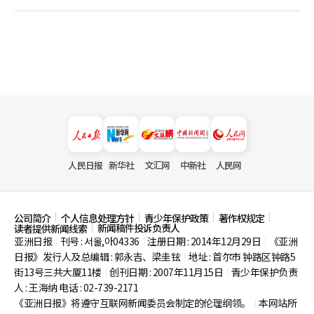
人民日报
新华社
文汇网
中新社
人民网
公司简介
个人信息处理方针
青少年保护政策
著作权规定
新闻稿件投诉负责人
读者提供新闻线索
亚洲日报
刊号 : 서울,아04336
注册日期 : 2014年12月29日
《亚洲
|
|
|
日报》发行人及总编辑 : 郭永吉、梁圭铉
地址 : 首尔市
钟路区钟路5
|
街13号三共大厦11楼
创刊日期 : 2007年11月15日
青少年保护负责
|
|
人 : 王海纳 电话 : 02-739-2171
《亚洲日报》将遵守互联网新闻委员会制定的伦理纲领。
本网站所
|