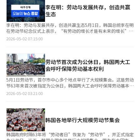
星期日和24个国庆日、替代假日、劳动节、宪法纪念日等，总计
76天。 然而，春节（2月7日）、纪念日（6月6日）、光复节（8
李在明：劳动与发展共存，创造共赢
月15日）、开天节（10月3日）均与星期日重合，因此实际的政府
生态
公休日总数为72天，比今年的70天多出两天。 在实施五天工作制
的机构中，政府公休日72天加上52个星期六，总共可以休息124
李在明：劳动与发展共存，创造共赢生态5月1日，韩国总统李在明
天。然而，春节假期的第一天（2月6日）、劳动节（5月1日）、
在劳动节纪念仪式上表示，“有劳动的增长才是有未来的增长”。
宪法纪念日（7月17日）、韩文日（10月9日）、圣诞节（12月25
他强调，劳动尊重不仅是关怀或施舍的问题，并承诺将建立一个劳
2026-05-02 07:15:00
日）与星期六重合，因此实际的总假期为119天，比今年的118天
资共赢的生态系统。李总统指出，“没有劳动的增长是不可持续
增加了一天。 根据五天工作制的标准，三天以上的连休总共有10
的”，并强调“劳动者与企业是相辅相成的”。劳动节首次成为公
次。具体为：△1月1日至3日 △2月6日至9日 △2月27日至3月1日
休日，工会呼吁保障劳动基本权利在劳动节这一天，首尔市中心举
△5月1日至3日 △7月17日至19日 △8月14日至16日 △9月14日至
行了大规模集会。韩国两大工会——韩国劳动组合总联盟和全国民
劳动节首次成为公休日，韩国两大工
16日 △10月2日至4日 △10月9日至11日 △12月25日至27日。今
主劳动组合总联盟分别在不同地点举行了纪念活动，呼吁保障劳动
会呼吁保障劳动基本权利
年的三天以上连休为8次，增加了两次。 主要传统节日包括：春节
基本权利。韩国劳动组合总联盟主席金东明在活动中表示，人工智
在2月7日（星期日）、正月大满月在2月21日（星期日）、端午节
能的普及正在改变就业，气候危机和产业转型也在改变工作方式。
5月1日劳动节，首尔市中心多个地点举行了大规模集会。这是劳动
在6月9日（星期三）、七夕在8月8日（星期日）、中秋节在9月15
他承诺实现公平的转型。全国民主劳动组合总联盟主席杨京洙则强
节63年来首次被指定为公休日，韩国两大工会呼吁保障劳动基本权
日（星期三）、寒食节在4月6日（星期二）。初伏在7月20日（星
调，必须通过法律和制度保障劳动基本权利。AI推动半导体出口连
利。韩国工会总联盟（韩国工会）和全国民主工会总联盟（民主工
2026-05-02 03:21:00
期二）、中伏在7月30日（星期五）、末伏在8月9日（星期一）。
续两月突破800亿美元韩国3月出口首次突破800亿美元，4月继续
会）分别在永登浦区汝矣岛和钟路区光化门附近举行了劳动节纪念
※ 本报道经人工智能（AI）系统翻译与编辑。
保持这一势头。半导体在人工智能热潮的推动下，成为出口增长的
大会。韩国工会委员长金东明在汝矣岛的纪念大会上表示，人工智
主要动力。尽管中东战争对产业造成冲击，出口仍是韩国经济的支
能的普及正在改变就业，气候危机和产业转型也在改变工作方式。
柱。韩国工业通商部公布的数据显示，4月出口额达到858.9亿美
他强调将实现不排除劳动者的公正转型。民主工会委员长梁京洙在
韩国各地举行大规模劳动节集会
元，同比增长48.0%。国民之力党公布补选候选人名单国民之力党
光化门的大会上指出，虽然劳动节恢复了名称，但仍无法完全高
决定了6月3日国会议员补选的候选人名单，其中包括大邱达城的李
兴。他呼吁通过法律和制度保障劳动基本权利，并团结工会以抵御
珍淑和京畿道河南甲的李勇。部分地区的候选人仍在讨论中。※
资本的攻势。此外，民主工会当天还发表决议，指出超过1000万
韩国政府时隔63年将“劳动者日”恢复为“劳动节”，并正式指定
本报道经人工智能（AI）系统翻译与编辑。
名非正规工人的劳动三权和劳动基准法、工会法的权利未得到充分