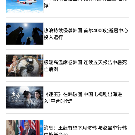
淆的是“替代公休日”和“假日替代”。劳动节和制宪节若与周末
饽"
或其他公休日重叠，将适用替代公休日。但劳动节当天上班后，雇
主自行安排其他日子休息的“假日替代”方式不被允许，因为劳动
节是特定为5月1日的法定带薪假日。因此，若劳动节与周末重叠，
可能会有额外的替代公休日，但企业不能通过安排5月1日上班并在
热浪持续侵袭韩国 首尔4000处避暑中心
其他日子休息的方式来替代劳动节假日。今年的劳动节在制度上具
有重要意义。过去主要是民间劳动者的带薪假日，但从今年起扩大
投入运行
为包括公共部门在内的法定公休日。因此，对职场人士、自营业
者、学生、家长和金融消费者的影响也更大。专家建议，在劳动节
前确认自己的工作安排和加班费标准，以及各机构的休假安排。特
别是医院就诊、金融业务、快递收取、股票交易等，因公休日适用
极端高温席卷韩国 连续五天报告中暑死
与否可能影响日程，需提前确认。※ 本报道经人工智能（AI）系统
亡病例
翻译与编辑。
《逐玉》在韩破圈 中国电视剧出海进
入"平台时代"
消息：王毅有望下月访韩 与赵显举行韩
中外长会谈