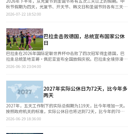
2026年下半年，从光复节到圣诞节将有五次三天以上的假期。中
秋节假期为四天，光复节、开天节、韩文日和圣诞节则各有三天假
期。 截至22日，最近的假期是下个月的光复节。今年的光复节在8
2026-07-22 18:52:00
月15日，恰逢周六，17日周一被指定为替代假期。因此，从周六
到周一可以休假三天。 最长的假期是中秋节。今年的中秋假期从9
月24日周四开始，到26日周六结束。接下来的27日是周日，按照
五天工作制，周四到周日可以休假四天。 不过，28日周一并不是
巴拉圭击败德国，总统宣布国家公休
替代假期。根据现行规定，春节和中秋假期只有在与周日或其他假
日
期重叠时才适用替代假期。假期的最后一天是周六，仅此原因并不
会产生替代假期。 10月将有两次三天的假期。开天节在10月3日是
巴拉圭在2026年国际足联世界杯中击败了四次冠军得主德国，巴
周六，因此5日周一为替代假期。接着，韩文日在10月9日是周
拉圭总统圣地亚哥·佩尼亚宣布全国放假庆祝。巴拉圭全境弥漫着
五，直到11日周日又可以休假三天。 今年最后的公休日是圣诞
节日气氛。 根据29日（当地时间）彭博社和路透社的报道，巴拉
2026-06-30 23:04:00
节，恰逢周五。从12月25日到27日将形成三天的假期。 根据五天
圭在与德国的世界杯淘汰赛中，经过加时赛以1-1战平，最终在点
工作制的标准，剩余的假期安排如下：△8月15日至17日光复节假
球大战中以4-3获胜。 佩尼亚总统在比赛结束后在社交媒体平台
期 △9月24日至27日中秋假期 △10月3日至5日开天节假期 △10月
X（前身为推特）上发文称：“巴拉圭绝不放弃。今天是公休
9日至11日韩文假期 △12月25日至27日圣诞节假期。在这些假期
日。”政府也正式确认将30日定为国家公休日。 在首都亚松森及
2027年实际公休日为72天，比今年多
中，除了周六和周日外，额外的工作日假期总共有6天。 2026年全
巴拉圭各地，市民们手持国旗走上街头庆祝胜利，欢呼的画面迅速
两天
国机关的公休日总共有70天，而五天工作制员工的实际总假期为
在社交媒体上传播。 此次胜利还收到了来自海外的祝贺信息。曾
118天。今年三天以上的假期共有八次，截至7月还有五次假期待
在巴拉圭度过童年的美国国务院副部长克里斯托弗·兰多、智利总
2027年，五天工作制下的实际总假期为119天，比今年增加一天。
来。※ 本报道经人工智能（AI）系统翻译与编辑。
统何塞·安东尼奥·卡斯特以及阿根廷经济部长路易斯·卡普托等
按照政府机关的标准，实际公休日也将达到72天，比今年的70天
人纷纷祝贺巴拉圭国家队的胜利。 巴拉圭将在下个月4日与美国费
增加两天，三天以上的连休次数将从8次增加到10次。 6月29日，
2026-06-29 18:36:00
城的法国和瑞典比赛的胜者争夺八强席位。
宇宙航天局（宇宙局）发布了作为我国日历制作标准的《2027年
历法要项》。 2027年日历中，标记为红色的政府公休日包括52个