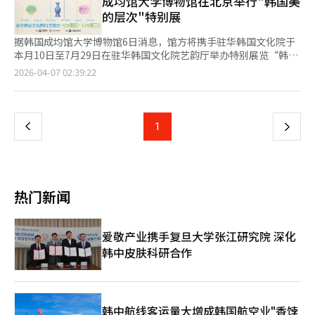
成均馆大学博物馆在北京举行"韩国美
和教师等不受劳动基准法约束的群体未能享受这一假期，导致公平
的层次"特别展
性争议。去年11月，“劳动者日”更名为“劳动节”，并从今年起
被指定为公休日，扩大了休假适用范围。今年劳动节恰逢周五，5
据韩国成均馆大学博物馆6日消息，馆方将携手驻华韩国文化院于
月1日至3日为周末，若在5月4日请假一天，可连休至5月5日儿童
本月10日至7月29日在驻华韩国文化院艺韵厅举办特别展览“韩国
节，形成五天的“黄金假期”。因此，职场人士对如何利用这一假
美的层次”。 本次展览聚焦于将韩国传统文物与现代艺术同台呈
页
2026-04-07 02:39:22
期充满兴趣。然而，并非所有场所和设施都会统一关闭。公共机构
现，立体展现“韩国美”并非停留于过去、而是延续至今的发展脉
如政府机关和学校将遵循公休日安排，但医院、药店、大型超市、
络，将传统与现代在同一语境中连接，展示韩国美学的连续性与扩
一
餐饮业等的休假安排可能因经营方针不同而有所差异。尤其是医院
展性。 参与展览的艺术家共六位，将展出以现代造型语言重新诠
和药店，除急诊室、值班药店、假日诊疗机构外，其他可能会有不
释韩国传统工艺、绘画、书法等原型的作品。 本次展览还将同时
上
1
下
同的运营安排，建议提前确认。银行等金融机构通常会在公休日关
公开成均馆大学博物馆收藏的代表性文物，包括“青瓷镶嵌菊花纹
闭，但部分非面对面金融服务如手机银行、网上银行、ATM等可能
瓜形瓶”、“粉青沙器德抪壶”、“白瓷青彩武陵形砚滴”等。这
一
仍可使用。证券市场通常在公休日休市，因此有股票交易或资金提
些作品展现了朝鲜时代的儒家文化与学术传统，通过与现代艺术的
取计划的投资者应提前确认交易和结算安排。快递方面需注意，尽
并置展示，让观众能够一目了然地领略跨越时代的美学变迁。 成
页
管劳动节被指定为法定公休日，但各快递公司、物流中心和在线商
均馆大学博物馆馆长郑然斗（音）表示，本次展览将成为展示传统
热门新闻
城的收件和配送安排可能不同。部分公司会将劳动节和儿童节假期
如何为当代创作提供灵感的动态平台。期待通过将馆藏文物介绍到
结合考虑，单独公布收件截止日和分批配送日，建议在订购生鲜食
中国当地，为扩大韩中文化共识提供契机。 驻华韩国文化院院长
品或紧急配送商品前确认配送时间。劳动节上班的员工的加班费也
金辰坤也表示，这是一场通过传统文化遗产与现代艺术的和谐交
爱敬产业携手复旦大学张江研究院 深化
是关注焦点。根据劳动基准法第56条，假日工作8小时以内的加班
融，向世界传播韩国美之身份的富有意义的活动。我们将扩大与高
韩中皮肤科研合作
费为基本工资的50%以上，超过8小时的为100%以上。例如，在
校博物馆的合作，持续传播韩国文化。 本次展览周一至周六上午
劳动节工作8小时的员工，将获得带薪假日工资、实际工作工资及
10时至下午5时30分免费向公众开放，周日及公休日闭馆。
加班费。月薪制员工的带薪假日工资通常已包含在月薪中，因此额
外支付金额的计算方式可能与时薪制和日薪制不同。由于工作形式
和工资体系不同，建议核对各企业的就业规则和劳动合同。容易混
韩中航线客运量大增成韩国航空业"香饽