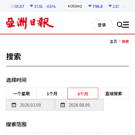
코
인
6258.57
37.81
-0.6%
798.8
2.87
-0.36%
KOSDAQ
정
보
all
登录
搜
men
索
主页
搜索
搜索
选择时间
一个星期
1个月
直接搜索
6个月
搜索范围