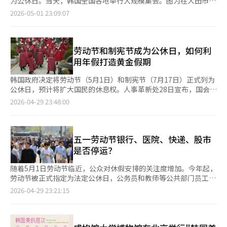
为公休日。当天，韩国全国各地举行大规模集会。图为在大田市政
保障，并计划在7月举行总罢工以争取与原雇主的谈判权。※ 本报
府南门前，韩国全国民主劳动组合总联盟（民主劳总）大田本部正
2026-05-01 23:09:07
道经人工智能（AI）系统翻译与编辑。
在举行“2026年国际劳动节大田大会”。
劳动节和制宪节成为公休日，如何利
用年假打造黄金假期
韩国政府决定将劳动节（5月1日）和制宪节（7月17日）正式列为
公休日，预计将扩大国民的休息权。人事革新处28日宣布，国会通
过的《公休日法》修正案后，劳动节和制宪节被纳入公休日。这一
2026-04-29 23:48:00
措施旨在解决公务员和教师无法享受劳动节假期的公平性问题。制
宪节自1949年起为国庆日和公休日，但在2008年被取消。经过多
年的呼吁，制宪节重新获得公休日地位。职场人士热衷于利用年假
打造“黄金假期”。例如，劳动节若在工作日，通过请假可将假期
五一劳动节银行、医院、快递、股市
延长至3至5天。制宪节若与周五或周一相邻，也可通过请假一天实
是否停运？
现4天假期。若公休日与周末重叠，将适用替代假期政策，进一步
延长假期。政府希望此举不仅能保障休息权，还能促进内需，缩小
随着5月1日劳动节临近，公众对休假安排的关注度增加。今年起，
公私部门假期差距，并增强国庆日的象征意义。
劳动节被正式指定为法定公休日，公务员和教师等公共部门员工也
被纳入休假范围。因此，银行、学校、医院、快递、股市等领域的
2026-04-29 23:21:15
运营情况引发关注。人事革新处28日宣布，劳动节和制宪节被指定
为公休日的相关规定已在国务会议上通过。今年起，5月1日劳动节
和7月17日制宪节将作为法定公休日实施。劳动节自1963年被定
为“劳动者日”后，一直是民间劳动者的带薪假日。然而，公务员