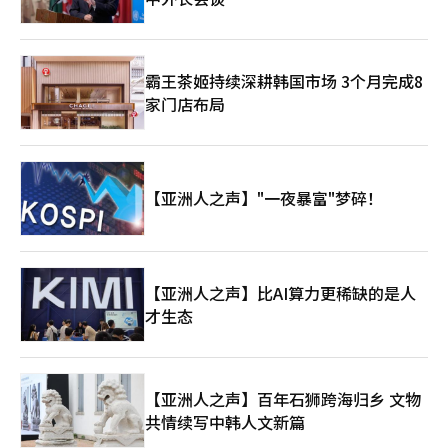
霸王茶姬持续深耕韩国市场 3个月完成8
家门店布局
【亚洲人之声】"一夜暴富"梦碎！
【亚洲人之声】比AI算力更稀缺的是人
才生态
【亚洲人之声】百年石狮跨海归乡 文物
共情续写中韩人文新篇