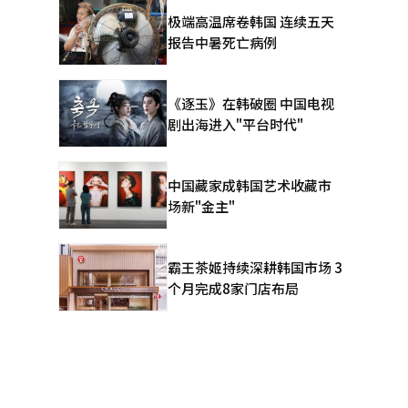
该建立通过
极端高温席卷韩国 连续五天
收为中心推
报告中暑死亡病例
，即使公共
将像民间维
亏损的情况
《逐玉》在韩破圈 中国电视
负担不应过
剧出海进入"平台时代"
项目，如果
现，必须使
复民间的供
中国藏家成韩国艺术收藏市
则应补充资
场新"金主"
最近，公众
“由于有评
间参与的关
霸王茶姬持续深耕韩国市场 3
也需要根据
个月完成8家门店布局