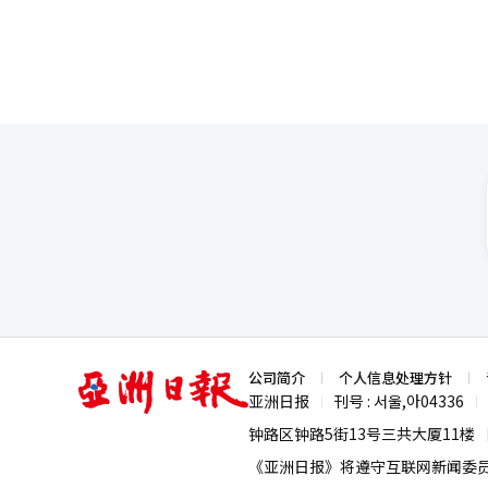
亚
公司简介
个人信息处理方针
洲
亚洲日报
刊号 : 서울,아04336
|
|
日
报
钟路区钟路5街13号三共大厦11楼
《亚洲日报》将遵守互联网新闻委