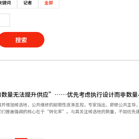
关键词
记者
全部
搜索
加数量无法提升供应”……优先考虑执行设计而非数量
目并增加候选地，公共维修的局限性逐渐显现，专家指出，即使公共主导
家们普遍强调的核心在于“转化率”。与其关注候选地的数量，不如优先
。即使公共参与项目，如果居民同意、项目性、施工费用和分担金问题未
页
实际执行政策的基础也是紧迫任务。即使推动公共直接实施的扩大，如果
推进速度将十分困难，同时也需要补充引导居民参与的制度性措施。法务
一
）表示：“首先需要整顿负责直接实施的组织，并完成相关法律的修订，