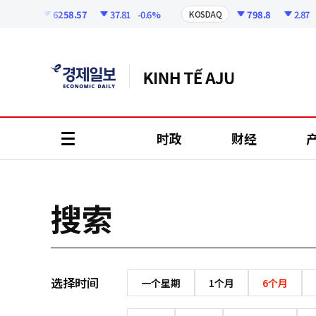
코
인
6258.57
37.81
-0.6%
798.8
2.87
-
KOSPI
KOSDAQ
정
보
时政
财经
all
menu
搜索
选择时间
一个星期
1个月
6个月