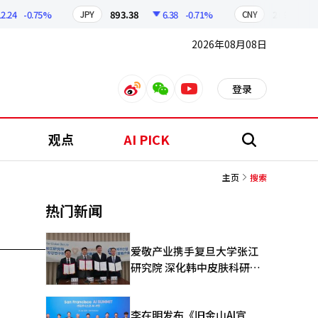
.24
-0.75%
893.38
6.38
-0.71%
209.17
JPY
CNY
2026年08月08日
登录
weibo
weixin
youtube
观点
AI PICK
搜
索
主页
搜索
热门新闻
爱敬产业携手复旦大学张江
研究院 深化韩中皮肤科研合
作
李在明发布《旧金山AI宣