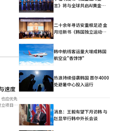
言》将与全球共启AI黄金时
代
二十余年寻访安重根足迹 金
月培新书《韩国独立运动圣
地：向旅顺口追问历史》出
版
韩中航线客运量大增成韩国
航空业"香饽饽"
热浪持续侵袭韩国 首尔4000
处避暑中心投入运行
与速度
，也应优先
建立项目实
得到解决，
消息：王毅有望下月访韩 与
相关组织和
赵显举行韩中外长会谈
法人调和的
而这些准备