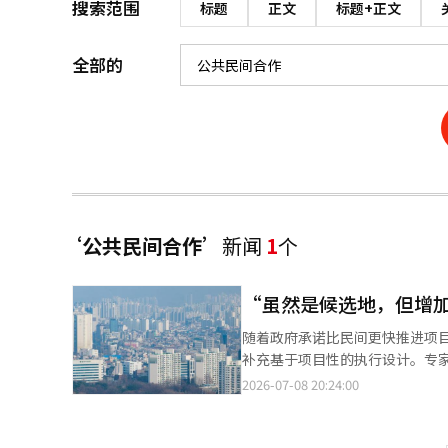
搜索范围
标题
正文
标题+正文
全部的
‘公共民间合作’
新闻
1
个
“虽然是候选地，但增
随着政府承诺比民间更快推进项
补充基于项目性的执行设计。专
施许可、管理处置和开工的结构
2026-07-08 20:24:00
供应效果也必然受到限制。建立
法律制度未得到整顿，提升项目
首席专家沈亨锡（美国IAU教授