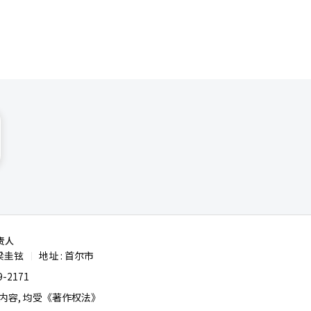
责人
梁圭铉
地址 : 首尔市
|
-2171
容, 均受《著作权法》