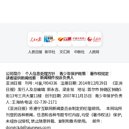
人民日报
新华社
文汇网
中新社
人民网
公司简介
个人信息处理方针
青少年保护政策
著作权规定
新闻稿件投诉负责人
读者提供新闻线索
亚洲日报
刊号 : 서울,아04336
注册日期 : 2014年12月29日
《亚洲
|
|
|
日报》发行人及总编辑 : 郭永吉、梁圭铉
地址 : 首尔市
钟路区钟路5
|
街13号三共大厦11楼
创刊日期 : 2007年11月15日
青少年保护负责
|
|
人 : 王海纳 电话 : 02-739-2171
《亚洲日报》将遵守互联网新闻委员会制定的伦理纲领。
本网站所
|
刊登的各种新闻、信息和各种专题专栏内容, 均受《著作权法》
保护,
未经协议授权, 禁止随意转载、复制和散布使用。
邮件 :
|
dongclub@ajunews.com