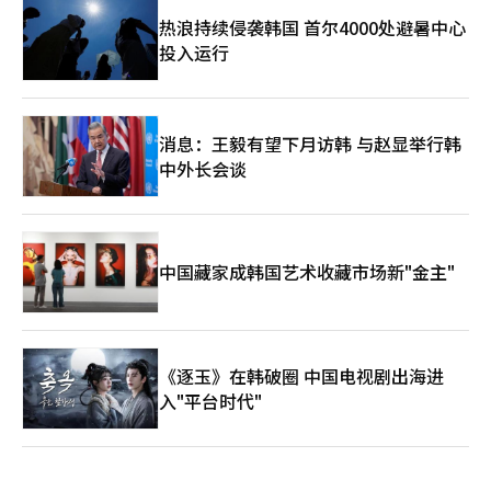
热浪持续侵袭韩国 首尔4000处避暑中心
投入运行
消息：王毅有望下月访韩 与赵显举行韩
中外长会谈
中国藏家成韩国艺术收藏市场新"金主"
《逐玉》在韩破圈 中国电视剧出海进
入"平台时代"