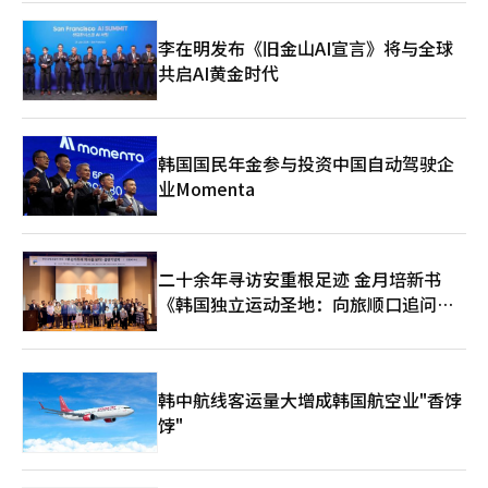
体认知，而在韩国内部，内容、食品、美容和旅游政策却各自独立
运作。现在亟需的是对“韩流产业化”的更为精细的国家战略。K-
李在明发布《旧金山AI宣言》将与全球
博览会不应仅仅是一次展览活动，而应成为连接海外买家和投资者
共启AI黄金时代
的实质性商业平台。需要建立起从合同、投资到分销网络的结构，
而不仅仅是一次性的表演或体验活动。只有这样，韩流的经济可持
续性才能得以实现。尤其是美国市场具有重要的象征意义。作为全
球最大的消费市场，同时也是全球文化产业标准的制定者。如果K-
内容和K-商品在美国形成一个产业生态系统，其影响力将有可能扩
韩国国民年金参与投资中国自动驾驶企
展到欧洲、中南美和中东市场。韩流的真正竞争力不再仅仅是内容
业Momenta
本身。内容同时提升产业、出口、旅游和品牌价值的“复合经济效
应”才是关键。韩国已经成为全球瞩目的文化强国。现在剩下的任
务是如何将其精细地连接到产业竞争力上。K-博览会是展示这一潜
力的试金石。重要的不是活动的规模，而是后续的成果。当合同、
二十余年寻访安重根足迹 金月培新书
投资和市场进入形成时，韩流才能真正超越文化现象，成为国家增
《韩国独立运动圣地：向旅顺口追问历
长战略的一部分。※ 本报道经人工智能（AI）系统翻译与编辑。
史》出版
韩中航线客运量大增成韩国航空业"香饽
饽"