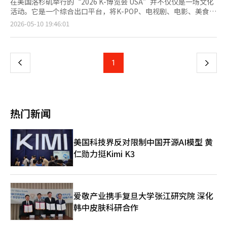
在美国洛杉矶举行的“2026 K-博览会 USA”并不仅仅是一场文化
活动。它是一个综合出口平台，将K-POP、电视剧、电影、美食、
美容、旅游和韩语等代表韩国的内容和商品汇聚在一起，面向海外
页
2026-05-10 19:46:01
市场。韩国内容振兴院宣布，K-博览会将于23日至27日在洛杉矶
举行。这是K-博览会首次在美国举办。此次活动备受关注的原因在
一
于其地点和时机。洛杉矶是美国华人社区的中心，也是全球内容产
业的核心地带。同时，它也是美国消费文化与亚洲内容快速交汇的
上
1
下
城市之一。韩国内容振兴院在洛杉矶市政厅举行的特别开幕仪式也
具有重要的象征意义。最值得关注的是K-博览会的结构。过去的韩
一
流活动主要以表演和活动为中心，而现在则逐渐演变为通过内容连
接食品、化妆品、时尚、旅游和生活消费品等多个领域。实际上，
页
此次活动也以K-内容为中心，支持农水产品和化妆品、消费品企业
热门新闻
的海外拓展。政府部门不仅包括文化体育观光部，还涉及产业通商
资源部、中小企业部、农林畜产食品部、海洋水产部和卫生福利部
等多个部门共同参与。这表明韩流不再仅仅是文化现象。现在，K-
美国科技界反对限制中国开源AI模型 黄
内容在产业出口中扮演着重要角色。一部电视剧可以推动化妆品的
仁勋力挺Kimi K3
销售，K-POP演出可以扩大旅游消费，而对韩国美食的关注则促进
了农水产品的出口增长。如今，“K”品牌本身已成为推动消费的
力量。政府和产业界正是看中了这一点。虽然内容本身的出口很重
要，但基于内容的相关产业共同进入海外市场的“共同出口效
应”更为显著。内容产业实际上成为了制造业和消费品产业的营销
爱敬产业携手复旦大学张江研究院 深化
平台。问题在于，韩国尚未在国家战略层面充分利用这一趋势。与
韩中皮肤科研合作
韩流的全球扩散速度相比，产业关联战略仍显得零散。活动往往由
不同部门分开进行，支持体系也常常重复。在海外，K品牌已被整