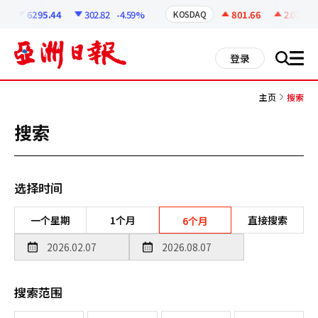
코
인
6295.44
302.82
-4.59%
801.66
2.07
+0.
KOSDAQ
정
보
all
登录
搜
men
索
主页
搜索
搜索
选择时间
一个星期
1个月
直接搜索
6个月
搜索范围