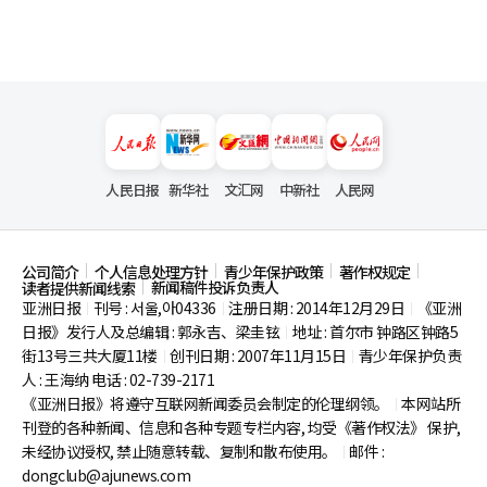
人民日报
新华社
文汇网
中新社
人民网
公司简介
个人信息处理方针
青少年保护政策
著作权规定
新闻稿件投诉负责人
读者提供新闻线索
亚洲日报
刊号 : 서울,아04336
注册日期 : 2014年12月29日
《亚洲
|
|
|
日报》发行人及总编辑 : 郭永吉、梁圭铉
地址 : 首尔市
钟路区钟路5
|
街13号三共大厦11楼
创刊日期 : 2007年11月15日
青少年保护负责
|
|
人 : 王海纳 电话 : 02-739-2171
《亚洲日报》将遵守互联网新闻委员会制定的伦理纲领。
本网站所
|
刊登的各种新闻、信息和各种专题专栏内容, 均受《著作权法》
保护,
未经协议授权, 禁止随意转载、复制和散布使用。
邮件 :
|
dongclub@ajunews.com