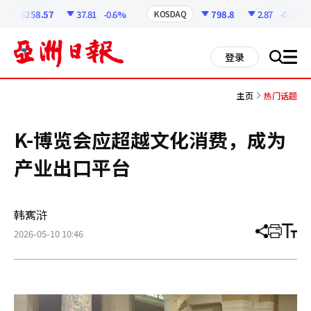
코
인
6258.57
37.81
-0.6%
798.8
2.87
-0.36%
KOSDAQ
정
보
all
登录
搜
men
索
主页
热门话题
K-博览会应超越文化消费，成为
产业出口平台
韩寯浒
2026-05-10 10:46
分
打
调
享
印
整
文
大
章
小