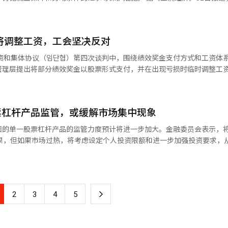
年后以5.6亿韩元出售，预计资本利得税将从2027年的2418.5万韩元增加
不安感将进一步加剧。 威尼亚方面表示：“170多名员工正在进行现场
最高水平。《日本经济新闻》报道称，日本的利率上升引发了美国国债市场的
布通知，表示将现有的实务谈判转为正式谈判。 随着公司出售决定的确
扣除的金额上限从每年1000万韩元提高至1200万韩元，并从2027年
的人已经卖了” 不过，业内普遍认为，
担忧称：“如果H产业的收购未能成功，部分员工的再就业希望将会消失
日本为了筹集干预资金而大量抛售美国国债，结果也是一样。美联储的回
就业稳定为首要任务，并在与斗山的正式谈判桌上讨论相关问题。实务谈
如何。每月支付100万韩元租金的总收入为5000万韩元的青年，其扣除额
的增加。税制改革将逐步实施，房主在决定出售时机上有余地。此外，早在
状况为资产约500亿韩元，负债约5300亿韩元（包括700亿韩元的工资
经济新闻》报道，美国在上个月31日的协作干预
则是劳资代表直接参与讨论主要议题的场合。 工会表示：“SK实创的企
，已经有相当多的房主强烈意愿出售，许多房产已被整理。 当天，记者在雷米
译与编辑。
将调整工资，工会坚决反对
买入的步伐，出售欧元购买日元。即用出售欧元获得的资金购买日元。通
、技术和责任感的结果。”并指出：“此次出售是对韩国半导体产业竞争力
扣除对象也仅限于无住房的劳动者和诚信经营者等，可能导致某些租户因
园、雷米安大治宫等首尔江南地区主要小区的中介所采访发现，尽管税制
响，也避免了被视为使自国货币贬值的干预。市场传达了这不是改变美元
不高。 持有房产的房主大多能够承受税负，或期待价格进
资和集体协议（임단협）第四次谈判中，围绕绩效奖金支付方式和工资体
责任的企业形象。” 最后，工会补充道：“在确保就业稳定和劳
私人房东的成本和收益性恶化，租赁住房供应将减少，或者增加的负担将
介表示：“整理房产的人已经整理了很多，剩下的房主大多倾向于继续持
管理层提出将部分绩效奖金以股票形式支付，并在出现亏损时临时调整工
本经济新闻》称，根据日本银行在3日公布的当座存款余额预测，预计干预
进行原则性的谈判。” 工会提出的正式谈判核心议题包括：△保
此次公告并不会出现大量急售的局面。” 许多高龄资产拥有者在考虑到
力士工会公开的第四次劳资谈判会议记录，管理层提出了包括绩效奖金支付
了约6万亿日元，因此两天的总额可能达到11万亿至12万亿日元。这一规
条件 △为员工制定合理的补偿对策等。工会立场是，必须完整保留当前的
和交易费用后，选择了坚持持有。大治洞的一位中介表示：“如果卖掉一套
系改革方向。双方在过去两周进行了四次集中实务谈判，但未能缩小分歧
作干预的目标是对冲基金等投机势力。时机也经过计
是，特别慰问金的支付也将被视为主要谈判议题。工
税，同时在购买新房时还得再次承担购置税。”他指出：“在交易过程中
坚持将超过一半的绩效奖金以股票形式支付，并限制一定期限内的出售。
政府相关人士表示：“投资者们进入假期，干预效果显著的时机。”即是
性，因此需要相应的补偿。 业界认为，此次正式谈判将成为斗山收
票杠杆产品监管，或缓解市场集中现象
” 政府计划在2027年和2028年临时降低适用于调控区
也维持了原有立场。”工会认为，这一提案损害了去年关于绩效奖金的劳
。进行日元
程序完成后，目前与SK方面进行的谈判很可能扩大为包括收购方斗山参与
率。即使在今年适用加征税率出售房产，明年在进行最终申报时也可以退
是绝对不可接受的。SK海力士目前正处于历史最高业绩之中。今年上半年
因的单一股票杠杆产品的监管力度预计将进一步加大。金融委员会表示，
短期国债轻松筹集资金，但进行日元买入时则需要出售持有的美国国债等
于就业保障和补偿方案的协议延迟，内部反对声音可能加大，从而对收购
年营业利润将达到约250万亿韩元。此前，劳资双方在去年的谈判中达成协
效果，但如果市场过热，将考虑设定个人投资限额和进一步加强投资要求，
而，这次的前提发生了变化。日本通过美联储的回购协议制度可以持续获
考虑出售，但由于在2027年底之前仍可享受现有的减免，节税房源预计将
（PS）上限，并决定维持这一政策10年。因此，按照今年的PS资金计算
，单一股票杠杆的监管可能会缓解集中于三星电子和SK海力士的“股市集
用美元出售，干预资金实际上没有上限。SMBC日兴证券的高级利率和
工会达成一定程度的协议，以确保顺利收购和组织稳定。”
000万韩元（税前）。PS支付的80%将以现金形式支付，其余20%将在两
尔汝矣岛金融投资协会举行的“单
元购买日元的方式，美国可以无限制地进行干预，日元升值的可能性也不
牌价格维持在高位，难以视为急售。”他指出：“虽然价格上涨，但由于
业特有的业绩波动性表示担忧。实际上，SK海力士在2023年经历了半导
上表示：“政府将与相关机构一起，优先仔细检查于7月31日实施的基
扭转日元贬值的趋势仍然不明朗。大和证
将挂牌价格降低了5000万至1亿韩元，
营业损失，因此此次管理层的提案被解读为对未来经营不确定性的预防措施
还表示：“如果需求没有充分平稳，将提前考虑和准备投资要求的进一步
示：“日元买入干预只是为日元贬值的进程争取时间，并不能改变贬值趋
不明。最终，卖方需要降低价格，而受到贷款限制影响的买方才能接盘，
，但由于在绩效奖金支付方式和亏损时工资调整等核心议题上未能达成一致
下
2
3
4
5
能将下一个施压目标指向日本银行。贝森特部长在日本银行决定于上个月3
能（AI）系统翻译与编辑。
投资产品总投资金额的一定比例（例如20%）内，仅允许投资单一股票杠
“期待在8月底的主要20国（G20）财长和央行行长会议上与日本银行
始，居住在持有住房的单住宅者将适用综合房地产税基本减免14亿韩元，
一
析师井野哲平表示：“原本预计的9月加息情景的确定性更高了。”※ 本报
韩元的减免。综合房地产税税额减免和资本利得税长期减免也将围绕持有期