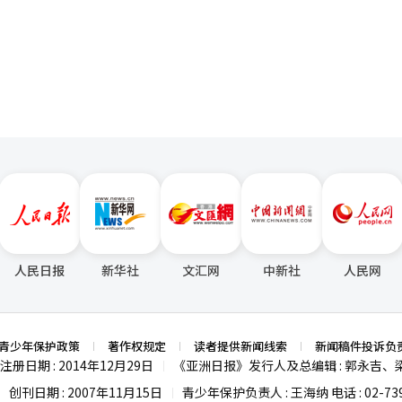
为留有进一步监管的可能性。由于国内股市波动性难以平息，当天证券市
页
员表示：“有些房主希望从出租的房子中直接
够。”并要求“迅速采取必要的应对措施。”他还指出：“对策并不是立
赁市场的房源持续减少。” 在大治洞，这种趋势已经导致租赁房源
位中介表示：“在此次税制改革公告后，询问房主意向续租时，越来越多
会，讨论单一股票杠杆产品的市场影响及额外补充对策。特委会委员吴基
充道：“目前只有寻找租房的人，而新放出的房源几乎没有，处于稀缺状态
元的基本保证金，视情况可能提高到5000万韩元。” 金融委员会计划按原定
有税负担转嫁到租金上。半浦在附近的一位中介表示：“在不出售的房主
自16日起，新产品的上市和广告已立即停止，3000万韩元的基本保证金
”他指出：“如果房源没有增加，持有税负担可能会转嫁给租客。” 政府在此次
位的扩大（1股→20股）和基于案例的投资者教育强化的提前实施方案正
象限额从每年100万韩元扩大至120万韩元。然而，普通劳动者的额外减
19日实施。此外，今后即使出售证券，只有在结算完成、实际现金入账
韩元，月均约为2.5万至2.8万韩元。如果租赁供应减少或持有税转嫁导致
金。金融当局解释称，基于出售款项的贷款也将不计入基本保证金，以阻
对额外供应减少的脆弱状态。根据KB房
均租赁保证金首次超过7亿韩元，达到7亿458万韩元。韩国房地产院的
幅下降，如果伴随净资产减少，三星电子和SK海力士的集中现象可能会得
期居住所得减免的
流入和个人投资者的回归，可能会使科斯达克市场的供需‘空房’得到正
也尚未结束，因此房主没有急于出售房产的理由。”他还指出：“节税房
产的需求转向税负相对较小的20亿
人民日报
新华社
文汇网
中新社
人民网
格区间的竞争可能会更加激烈。”他预期：“特别是实居的诱因增强，将导
赁房源进一步减少，租赁市场将不可避免地受到重大冲击。” ※ 本报道经人工智能（AI）系统翻译与编
青少年保护政策
著作权规定
读者提供新闻线索
新闻稿件投诉负
注册日期 : 2014年12月29日
《亚洲日报》发行人及总编辑 : 郭永吉、
|
创刊日期 : 2007年11月15日
青少年保护负责人 : 王海纳 电话 : 02-739
|
|