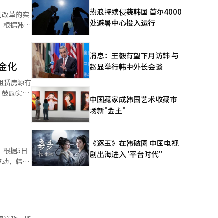
热浪持续侵袭韩国 首尔4000
制改革的实
在韩国的运
处避暑中心投入运行
国
入了出售行
价格较上周
亿韩元。
方上涨了
从最大股东
消息：王毅有望下月访韩 与
亿韩元），
金化
赵显举行韩中外长会谈
（SI）进
租赁房源有
01%，瑞
、鼓励实住
更新等方
中国藏家成韩国艺术收藏市
江南三区，
场新"金主"
本村炸鸡在
续。 我
1.8%。
售和赠与之
国也通过
能会加
《逐玉》在韩破圈 中国电视
管最近租赁
 然
日
剧出海进入"平台时代"
期限内必须
波动，韩元
旺盛的地
原材料供
人民币价值
的日山东区
味着租赁需
缩减和组织
高非居住及
时间，围绕
值，这并不
%，麻浦区
统翻译与编