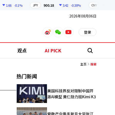
1.66
-0.1%
900.18
3.42
-0.38%
211.03
JPY
CNY
2026年08月06日
登录
weibo
weixin
youtube
观点
AI PICK
搜
索
主页
搜索
热门新闻
美国科技界反对限制中国开
源AI模型 黄仁勋力挺Kimi K3
爱敬产业携手复旦大学张江