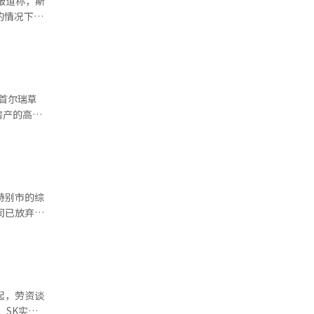
报道称，斯
韩元的基本扣
局可能也在
的情况下筹
何住房居
力，并
元（即日元
利得税将改
上个月下旬
预的预测。
的选择不一
前推行的政
的成本转嫁
日货币联盟
房产的高龄
国高
融危机以来
银行房地产
现在是平
已超过20
值，因此希
转变为买家
面对面的咨
长在一个月
闻》称，当
为租户转变
因此许多房
“G7国
特别市的综
回购协
司已放弃收
有特别扣
源交易不活
电流通专
，一位美国
日期前支付
白而未能实
赁优惠的减
调整一
解到H产
内下降了约
否继续重整
贬
卖房源增
所得减免
产权、商标
起，劳资谈
的100多
债利率一度
。” 政