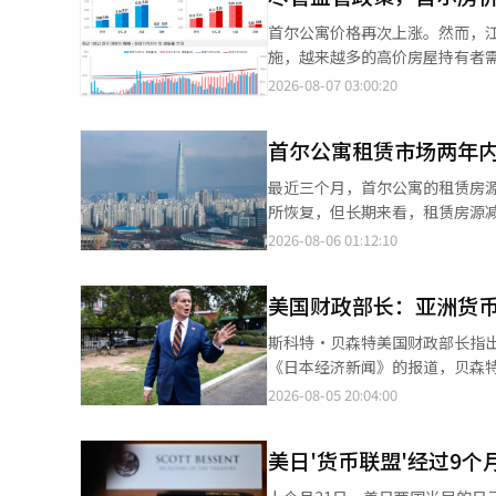
BKR的出售。BKR去年估计的EBIT
首尔公寓价格再次上涨。然而，
汉堡品牌的出售活动也在加速。
施，越来越多的高价房屋持有者需要
营公司FG Korea的股份。最近
房地产院在8月6日发布的《20
2026-08-07 03:00:20
列。弗兰克汉堡在全国运营着600
上涨了0.26%。这一涨幅较上周的
咖啡和炸鸡连锁品牌的交易也在
0.01%。 房地产院表示，在市场整体观望氛围的背景下，重建项目、大型公寓和交通枢纽附近的热门公寓交易仍在继
TA Associates手中收购
首尔公寓租赁市场两年内
续上涨。 在首尔，江北地区的涨幅相对较大。中区上涨了0.54%，中浪区上涨了0.52%，成北区上涨了0.49%，诺原
预计在今年第四季度完成交易。国内
区上涨了0.46%，西大门区上涨了0.
最近三个月，首尔公寓的租赁房源
行最后的协商。 投资者关注外食连锁品牌的原因在于其稳定的现金创造能力。随着加盟店数量的增加，总部可以通过
区上涨了0.32%，九老区和冠岳区
所恢复，但长期来看，租赁房源
特许经营费、原材料供应和物流
草区上涨了0.02%，而松坡区
和出售的税制改革，可能会加速租金化的担忧随之而来。 根据房地产
2026-08-06 01:12:10
式，提升盈利能力的空间也很大。 海外扩展性也是主要的投资因素。随着K-食品的流行，国内经过验证的品牌在
买卖双方均未急于交易。 然而，由于此次统计的调查基准日与税制改革方案的公布时间重合，因此价格变动不应被直
寓的租赁房源为38,356套，较4月21日的29,754套增加
市场的落地期望越来越高，全球
接视为税制改革的影响。市场普遍
套，占总数的54.2%；月租房源为1
全球10个国家运营着500多家门店。 成功进行体质改善的收购案例，进一步刺激了投资者的心理。Two Some
们的银行房地产研究院的南赫宇
美国财政部长：亚洲货
去年，租赁房源也仅为22,865套，减少趋势持续。 相对而言，月租房源从2024
在私募基金投资后，通过强化高端
间的选择。”他指出：“随着以
套，增幅为20.7%。在整个租赁房
扩大特许经营和运营效率，约以2
斯科特·贝森特美国财政部长指出，
剧。” 他还表示：“汉江带也有不少考虑进入江南市场的需求，因此短期内将不可避免地受到江南市场的影响。”他
房源有所增加，但租赁供应的恢复仍然不容乐观。 在租赁供应不足的情况下
而，随着资本流入的增加，潜在
《日本经济新闻》的报道，贝森
预测，围绕持有成本和出售时机的观望氛围将持续一段时间。 京畿
地产的数据，7月首尔公寓的租赁价
获得高收益并收回投资的压力。
走弱也是因为日元贬值。”他还
2026-08-05 20:04:00
在京畿道，龙仁市的气兴区上涨了0
区，价格仍在上涨。首尔公寓的租赁
应、物流费用和广告费用的负担
的压力。” 贝森特将1990年代亚洲金融危机的教训作为此次美日共同干预的背景。他指出，1998年日元贬值导致亚
和坡州市分别下降了0.14%和0.13%。 地方方面，虽然忠北上涨了0.09%，蔚山上涨了0.08%，全北
求超过供应。 目前的租赁房源减少并不能完全归因于最近的税制改革。更可能是由于入驻量减少、投资意愿下降、租
精简过程中出现的就业不稳定问题也是主要挑战之一。 一位连锁品
洲金融危机进一步恶化。 他在同一天接受美国CNBC电视台采访时表示：“如果日元持续贬值，其他货币也可能随之
但济州、庆北、忠南和釜山则出现了下跌。 租赁市场也保持上涨趋势。全国公寓租赁价格上
赁市场结构变化以及房东偏好月租
美日'货币联盟'经过9
值，而现在，门店的盈利能力、
贬值，我已经目睹韩元出现过度
了0.19%，首尔上涨了0.25%
出租目的住房的负担，这可能会影响未来房东的选择。 该改革方案将
竞争力得到验证的品牌，外食连锁
健康，稳定的日元对美国及整个亚洲都非常重要。” 此前，美国和日本
上涨了0.32%。金川区、江东