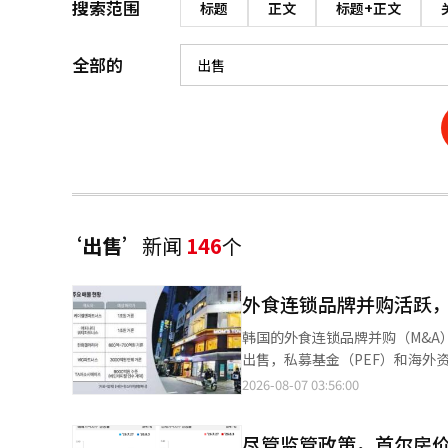
搜索范围
标题
正文
标题+正文
全部的
‘出售’
新闻
146
个
外食连锁品牌并购活跃
韩国的外食连锁品牌并购（M&
出售，私募基金（PEF）和海外
品牌成为投资者关注的资产。 根据投资银行（IB）行业的消息，最近外食连锁品牌并购市场上，汉堡品牌成为主要挂
2026-08-07 03:56:00
牌对象。妈咪炸鸡的最大股东凯尔
售。由于去年录得1031亿韩元的
尽管监管政策，首尔房价
港私募基金Affinity Equi