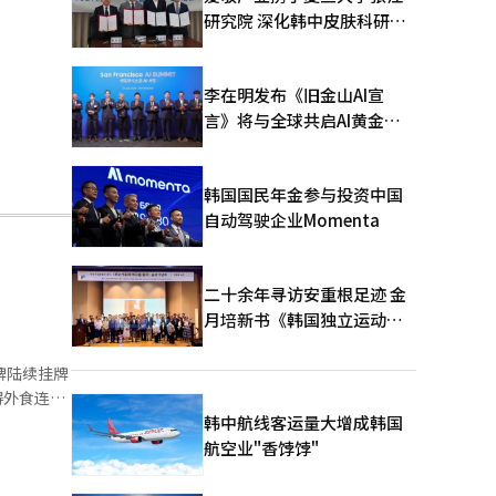
研究院 深化韩中皮肤科研合
作
李在明发布《旧金山AI宣
言》将与全球共启AI黄金时
代
韩国国民年金参与投资中国
自动驾驶企业Momenta
二十余年寻访安重根足迹 金
月培新书《韩国独立运动圣
地：向旅顺口追问历史》出
版
牌陆续挂牌
得外食连锁
韩中航线客运量大增成韩国
股份的出
航空业"香饽饽"
右。 香
蒂姆霍顿的