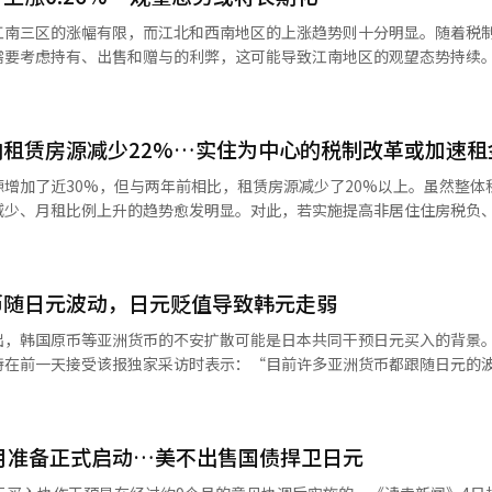
DA为1060亿韩元，市场对其身价的讨论也在1万亿韩元左右。 高端及性价比自制
江南三区的涨幅有限，而江北和西南地区的上涨趋势则十分明显。随着税
汉华百货正在与优先谈判对象H&Q韩国进行最后的谈判，以出售五个汉堡
考虑持有、出售和赠与的利弊，这可能导致江南地区的观望态势持续。 根据韩
，弗兰克汉堡的运营公司Frank F&B也选择三一PwC作为出售主办方，加
26年8月第一周全国周公寓价格动态》报告，截至8月3日，首尔公寓的交易
多家门店，去年EBITDA为60亿韩元，市场对其企业价值的评估约为500
0.25%有所扩大。全国范围内上涨了0.09%，首都圈上涨了0.17%，地
加速进行。全球奶茶连锁品牌公茶与全球私募基金贝恩资本达成协议，将
韩国、日本和美国等全球业务，迎来新东家。交易规模约为6.35亿美元（约9000
租赁房源减少22%…实住为中心的税制改革或加速租
私募基金VIG Partners正在推进本村炸鸡的出售，并与海外战略投资者
43%。这主要是由于大型公寓和中小型公寓的购房需求持续。 在江南地区，金川
增加了近30%，但与两年前相比，租赁房源减少了20%以上。虽然整体
各上涨了0.30%，永登浦区上涨了0.29%。相比之下，江南区仅上涨了0.
减少、月租比例上升的趋势愈发明显。对此，若实施提高非居住住房税负
等方式持续获得收益。收购后，通过扩大数字订单、提高物流效率和品牌
的涨幅也仅为0.15%，低于首尔的平均水平。这表明，曾经主导上涨趋势的
大数据平台Ashi的数据，截至8月4日，首尔公
海外
了28.9%。 然而，房源构成发生了变化。租赁房源为20,803
资本的投资也随之增加。妈咪炸鸡已在泰国、蒙古和日本等地扩展业务，
关注高价房屋持有者的决策将变得更加复杂，江南地区的观望态势可能会持
7,553套，占45.8%。与2024年同期的租赁房源26,599套相比，减少了2
 Place
表示：“根据税制改革方案，高价单一住房持有者需要仔细考虑持有、出
币随日元波动，日元贬值导致韩元走弱
年的14,547套增加到今年的17,553
战略和数字竞争力，去年首次突破了1万亿韩元的消费者销售额。KFC韩
江南三区为中心的持有者越来越多地推迟决策，买卖双方之间的拉锯战可
源中，月租的比例也从35.4%上升至45.8%，增加了10.4个百分点。尽
000亿韩元的价格成功再出售，完成了三年内成功的投资回收（退出）模式。
韩国原币等亚洲货币的不安扩散可能是日本共同干预日元买入的背景。 根据5
，价格上涨的趋势也在持续。根据KB房
的副作用和风险也引发了警惕。由于私募基金的结构性特征，存在在一定
特在前一天接受该报独家采访时表示：“目前许多亚洲货币都跟随日元的
道的公寓价格上涨了0.16%，仁川上涨了0.03%。
格较上月上涨了1.34%。虽然涨幅较6月的1.43%有所减小，但在需求
为了改善短期财务指标，过度削减成本可能会损害品牌的独特性。如果将
补充道：“很多人认为人民币被严重低估，但中国因日元贬值而感到提升
.52%，成南市的分当区上涨了0.43%，光明市上涨了0.42%；而高阳
供需指数为126.2，超过了买卖供需指数的112.6。该指数超过100意
转嫁给加盟商，可能会导致总部与加盟商之间的严重冲突。在直营店大幅
上涨了0.07%，
牌行业人士表示：“过去，门店数量决定企业价
涨了0.11%，首都圈上涨
的累积结果。然而，政府2026年的税制改革方案旨在增加实住优惠，提
个月准备正式启动…美不出售国债捍卫日元
海外扩展性和数字竞争力更为重要的评估标准。”他还表示：“未来一段
波动的情况。”他强调：“日元的水平可能引发其他问题或竞争性货币贬
。在首尔，成北区上涨了0.49%，诺原区上涨了0.42%，江北区上涨了0.33
实住一户家庭的综合房地产税基本扣除额从现行
品牌并购将继续进行。”※ 本报道经人工智能（AI）系统翻译与编辑。
货币当局于上个月31日（当地时间）进行了
区和松坡区也有所上涨，但瑞草区保持不变。※ 本报道经人工智能（AI）系