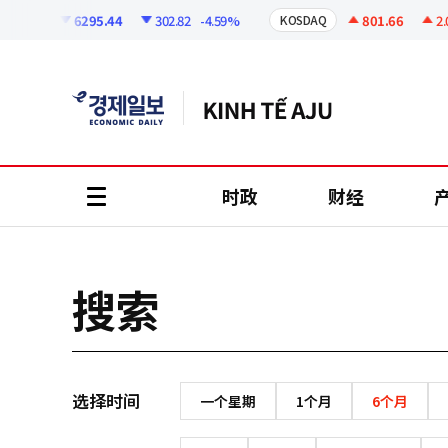
코
인
6295.44
302.82
-4.59%
801.66
2.07
OSPI
KOSDAQ
정
보
时政
财经
all
menu
搜索
选择时间
一个星期
1个月
6个月