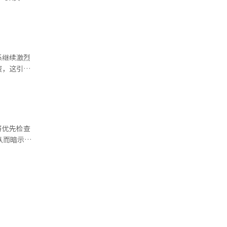
到2028年
工作和居家
连锁反
起对青年实
。” 截至
购协议制度
判是由实务
将从170
5月9日多
债权）。※
过不出售美
有重要影响
收入或合同
改革公告后
政策，而是
系继续激烈
通过租金转
有。”他补
资，这引发
规模为5万
方式变更和
模与日本在
工资、集
价值6亿
。工会表
损失十几亿
此外，关于
在交易量减
资协议，且
的三方协
还超额缴纳
营业利润接
将优先检查
来筹集美
后的组织稳
议，取消
从而暗示后
得资金。美
在未来一年
，预计每位
中现象”，
外汇策略师
年内分期支
能排
贷款限制，
体行业下
本保证金强
。劳资双方
提高和个人
势。”他预
节税房源才
，预计将继
1日维持政
杆产品的总
行长上田和
而居住在其
道经人工
限和居住