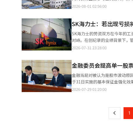
元购入84㎡的房产，持有并居住10
名，但如果收购失败，员工的就业
达到5.2%，创下近19年来的
工会在斗山宣布收购SK实创后，向会员发
府的税制改革方案还包括将月租税额
2026-08-01 02:56:00
的4498.5万韩元，2029年将达到9450万韩元。 出售退路已打开，但……“卖
办公，但未能按时领取工资。”并
应，令美方当局感到警惕。即使
认，工会将以确保收购后会员的
施17%的扣除率，无论总收入水平
税负加重不会立即导致急售房源
去年9月申请重整时，威尼亚的财务
在支持日元防御的同时，减少了对美国国债市场的冲击。 据《日本
谈判委员聚集达成协议的阶段，而正式谈判
万韩元增加至204万韩元。 然而，月租税额扣除是对已支付租金的一部分进行事后返还的制度，难以视为阻止租赁房
住宅者资本利得税加征的宽限期结束前
本报道经人工智能（AI）系统翻
SK海力士：若出现亏损
中，按照日本的美元抛售和日元
业价值是3600多名员工的汗水
源减少或转向月租的供应对策。
安原贝利、半浦在、阿克罗河公
元，避免了对美国国债市场的影
的事项。” 同时强调：“收购方斗山不仅要收购生产设备和资产，还要包括人力和技术以及劳资关系。”并表
条件而无法享受优惠。 李昌武，汉阳大学城市工程系教授指出：“对租赁市场不稳定的根本对策几乎没有提出，这是
咨询出售与税负的电话有所增加，但转化为新急售的可能性
SK海力士的劳资双方在今年的工
帮助纠正日元贬值的信号。 动用的资金规模也非常罕见。《朝日新闻》估计，日本政府和日本银行在7月31日的干预
示：“应通过持续投资和与地方社区的共生，树立负
最大的遗憾。”他强调：“如果
一步上涨。半浦在附近的一位中
对峙。在创纪录的业绩背景下，
规模为5万亿至6万亿日元。《日
动条件的完全继承、明确保障合理补偿之前，将继续
嫁给租户。”
充道：“虽然可能会有一些房源增加，但仅凭
了工会的强烈反对。根据SK海
2026-07-31 23:28:00
亿日元。前一天30日也估计投入
障就业稳定 △完全继承现有劳动
增加的持有税负担、资本利得税
亏损时工资调整等在内的工资体
今年4月至5月一个多月内投入的11万7349亿日元相当。 此次协
体协议和福利等劳动条件，而不仅仅是法律上的就业继承。 特别
韩元的房子，就得缴纳资本利得
示：“公司在第四次劳资谈判中
算。《朝日新闻》报道称，日本
会认为，在出售推进过程中，员工长期面临不确定
金融委员会提高单一股
韩元的情况下，60岁和70岁的房主宁愿支付持有税继续持有。
亏损发生时临时调整工资的方向
少、汇率大幅波动的时候进行干预。 还有另一个考量。市场上一直存在日元买入干预效果难以持久的认知
购后整合工作的首次考验。出售
域多住宅者的资本利得税加征税
让工会成员承担股价波动的风险
金融当局对被认为是股市波动原
卖出干预时，政府可以通过发行
商。因此，如果在这一过程中关
的税款。 虽然今年已打开出售的退路，但由于减税率将适用到2028年，房主并不急于大幅降低挂牌价格。超高价的
近100万亿韩元，证券界预计全
于31日实施的基本保证金强化
元，因此外汇储备存在限制。然
定造成压力。 一位业内人士表示：“就业保障水平和补偿方案的协议是否达成，将成为未来组织稳定的重要变
单住宅者在2028年之前也可能
营业利润10%的超额利润分配金
续监管的可能性。市场分析认为
国这次虽然出售了欧元，但如果动
2026-07-29 01:20:00
页
量。”并指出：“斗山也需要与
内分散出现。 卖方与买方之间的心理差距也阻碍了房源增加转化为实际交易。阿克罗河公园附近的一位中介表
员工（约3.5万人）可获得平均7
对相对被忽视的科斯达克市场产生积极影响。 金融委员会主席李亿权在28日于首
丸山林人表示：“如果以出售美
示：“房源虽然再次出现，但挂
付。然而，管理层对内存半导体行
一股票杠杆补充方向讨论座谈会”
一
除。”这使得日元卖出头寸的建立变得更加困难。 然而，仅靠干预能否完全
买家的资金筹集受到阻碍，交易几乎没有发生。” 在雷米安大治宫，一些卖方
行期，记录了77000亿韩元的
化等补充方案的政策效果。”他
券首席市场经济学家山本健司表
但是否会导致长期价格下跌仍然
计划于8月4日进行第五次谈判
上
1
投资限额的设定等额外措施。” 金融委员会提出的额外对策包括定期再教育、必要时引入模拟投资、设立前期投资经
测：“效果不会持久。”美国可
能真正转化为交易。 房主实居转变……担忧租赁供应减少 与买卖市场节税房源增加的速度缓慢相比，租赁市场则出
续面临困难。※ 本报道经人工智
验要求等。此外，还考虑在金融
策利率不变时在社交媒体上表示：
现了实居转变的迹象。从明年开
量管理方案。 自金融委员会于16日发布补充对策并于24日推出基本保证金强化的提前实施方案后，围绕单一股票杠
夫会面。”三菱UFJ银行首席分
他地方的单住宅者仅能享受9亿