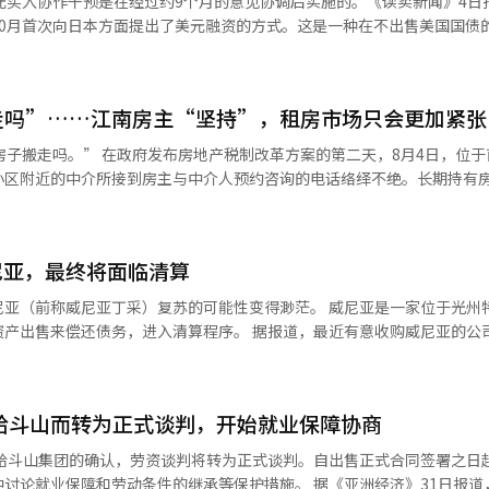
元买入协作干预是在经过约9个月的意见协调后实施的。《读卖新闻》4日
，而不居住的单户家庭的扣除额则降低至9000万韩元。多户家庭在9000万
干预。干预后，日元迅速回升，韩元也随之上涨，市场上出现了韩国外汇当
10月首次向日本方面提出了美元融资的方式。这是一种在不出售美国国债
元，其余5000万韩元将根据实际居住住房所占比例进行适用。如果没有任
这种方式来确保日元买入干预的资金。 日本政府在7月30日单独进行了
值比例也将从现行的
率上升，全球资金流动将发生变化，主要国家的长期利率也将面临上行压
行了协作干预。3日东京外汇市场上，日元对美元汇率一度降至155.20日
%和2028年的80%。一户一住宅的家庭不在此列。长期持有特别扣除的资本
刺激政策给
值最高的水平。因此，汇率在干预开始的30日后约下降了8日元，之前在
，并在2028年引入20亿韩元和2029年起引入10亿韩元的限制。 政府希望通
那个阶段已经过去，现在是‘高市经济学’的时代。” 他对日本银行行长上
走吗”……江南房主“坚持”，租房市场只会更加紧张
日本经济新闻》报道称，市场上流传着日本当局在3日上午也进行了追加干
资本利得税减免的过渡期，促使出租目的住房进入买卖市场。然而，房东
，非常信任他，是一个很好理解市场的人。”他补充道：“美国相信日本目
预的事实时表示：“今后也不
的税负加重，房东可能会选择出售或直接入驻，若继续持有则可能将增加
案的第二天，8月4日，位于首尔瑞草
示，未来可能会进行进一步的共同
财务官员三村纯在同一天上午对记者表示：“这次的协作干预可以说是美
小区附近的中介所接到房主与中介人预约咨询的电话络绎不绝。长期持有
切沟通，将采取必要措施，以支持美国经济和纳税人，并稳定全球经济。” 美
011年东日本大地震后15年来首次，日元买入干预则是自1998年亚洲金
金支付的负担增加，房东可能更倾向于选择月租而非租赁。南赫宇，我们
本利得税减免优惠之间，忙于在出售与持有之间做出选择。 在一家经营22年
有选择都是开放的”，这意味着不排除以出售美元的方式进行干预。 不过，在此
于类似地震或金融危机等特殊情况。日本财政部的一位官员表示：“经济上
收取月租的房东可能会增加。” 即使出售增加，也不一定对租赁市场
于综合房地产税和资本利得税负担、以及有利出售时机的电话截至当天上午
售欧元，该官员解释说，直接出售美元可能会被视为美国试图引导美元贬
预的基础是去年9月两国财政部长发布的联合声
际需求者购买了出租住房，该住房将退出租赁市场。若贷款限制导致租户
外的非居住一住宅者和附近重建小区的业主的咨询。一些房主甚至预约了
或无序波动，将不排除进行干预。实务协调是在此之后开始的。贝森特部
尼亚，最终将面临清算
朴勋，首尔市立大学税务学教授对此表示：“市场不仅
迹象。 日本财务省财务官三村篤史将此次干预评价为“美
会面时，提出以日本持有的美国国债作为担保来筹集美元的方式。《读卖新
贷款限制和经济状况相互关联。”即使提高税制上的出售诱因，如果没有
入。”他还提到：“持有税在增加，而未来出售时的减免优惠也在减少，
级官员还表示，未来可能将共同干预机制扩大到七国集团（G7），并认为
尼亚（前称威尼亚丁采）复苏的可能性变得渺茫。 威尼亚是一家位于光州
来美日协作干预的提案。美国联邦储备系统的“外国·国际货币当局目标
租赁市场的不稳定性可能会持续。 注册租赁住房相关优惠的减少也是
近的
本报道经人工智能（AI）系统翻译与编辑。
资产出售来偿还债务，进入清算程序。 据报道，最近有意收购威尼亚的公
到干预所需的美元。 今年1月是第一个关键时刻。由于日元和日
用于调控区域的长期和短期注册购入租赁公寓的资本利得税减免和长期持
持有的业主为中心，正在出现考虑是否出售的氛围。”他指出：“现有房
闻社报道，光州破产法庭批准了威尼亚的“清算型重整计划”，并决定由家
本抛售”的现象，贝森特部长开始考虑协作干预。《日本经济新闻》报道
8年减少，并在2029年完全取消。 由于适用对象仅限于调控区域的一部
然而，买家们则期待着更多的节税房源出现，转而采取
已支付了3亿韩元的定金。 然而，H产业未在上个月24日的尾款支付截止
求，这时可能会进行协作干预。”然而，由于高市内阁解散，导致政治空
夸大其对整体租赁市场的影响。然而，若非居住住房的税收加强与注册租
公告之前查看房源的买家们，看到税制改革内容确定后，表示会等价格再
尼亚的法定管理人表示放弃收购意向。 威尼亚的一位相关人士表示：“我了
询问汇率水平，表达了干预意向的“汇率检查”，日元对美元汇率在五天
诱因，并增加通过租金回收增加成本的可能性。 最终，必须在引导现有租
给斗山而转为正式谈判，开始就业保障协商
向，目前除了H产业外，没有其他公司有意收购威尼亚，法庭正在观察是
森特部长5月单独访日，与片山财政大臣和高市早苗总理会面时开始的。 日元
加的租赁需求的民间和公共租赁住房供应渠道。如果新供应不足，尽管买
大，从2028年起适用的减免金额上限将使资本利得税负担增加。长期居住
州破产法庭已批准将威尼亚的有形和无形资产（包括工厂设备、土地、知识
售给斗山集团的确认，劳资谈判将转为正式谈判。自出售正式合同签署之日
住房并进行出租，
至2亿韩元，2029年起降至1亿韩元。 假设在雷米安普斯特奇以1.6亿韩
用出售所得偿还债务。 特别是H产业曾表示收购后将重新雇用170名员工中
由于财政不安，长期利率一度升至近30年来的2.9%，而美国30年期国
劳动条件的继承等保护措施。 据《亚洲经济》31日报道，SK实创
在没有激发租赁住房供应的需求和商业性情况下，期待供应的扩大是困难的