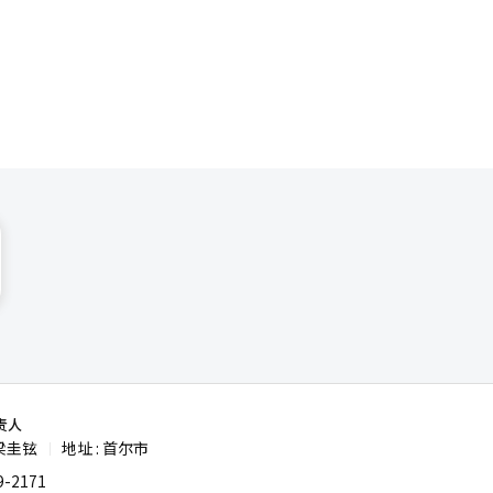
场触发了历
即实施，而
的回答
亨在座谈会
。” 继
中，有些人
制度将于
在协商中，
免金额根
的时点
租金上涨超
止通过回转
调查也显
到缓
常化。”
源可能不会
致首尔的租
辑。
责人
梁圭铉
地址 : 首尔市
|
-2171