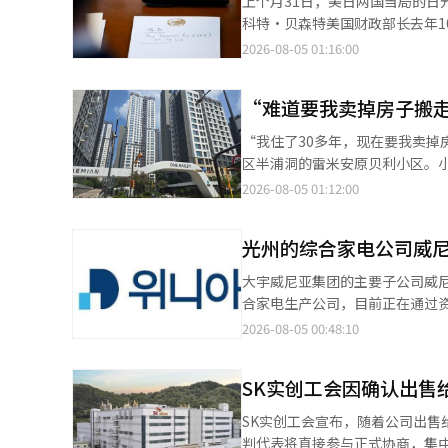
上个月31日，美日两国当局的日
的1.2亿韩元提高至1.4亿韩元
近28年来首次的日元买入共同
辑。
科特·贝森特美国财政部长去年
除中，仅能统一扣除4000万韩
进行韩元防御的猜测。 一位要求匿名的美国政府高级官员指出：“日本的进口依赖度高，日元贬值推动了物价上
集干预资金的方法。日本计划今后将继续通过
2026-08-05 01:16:00
住，基本扣除额将减少至4000万韩元。 持有三套以上住房和调控区域住房持有者的公平市场价
涨。”他表示，如果日本国债利
日元买入干预，31日则与美国进
60%逐步提高至2027年的70
称“日本利率是全球的一个基准。” 此外，贝森特对前日本首相安倍晋三在任期间推动的企业改革和物价
升值），这是自5月初以来日元价
为以居住时间为中心的长期居住所得扣除
予了积极评价。他表示：“安倍经济学的
“难道要我卖掉房子搬
曾升至163日元的后半部分。《
过加强实住优惠和给予多户家庭
田和夫表示：“我认识他15年
如果属实，这将是连续三个交易日的干预。 日本财政大臣片山聪在3日正式宣布协作干
定会导致出售。若非居住状态下
“我住了30多年，现在要我卖掉房子搬走吗。” 在政府发布房地产税制改革方
策将导致日元升值，这应被视为一个信号。” 暗示可能进行进一步干预 贝森特表
会犹豫进行追加的协作干预。”
到租金上。 若房东直接入驻，该住房将退出租赁市场。然而，是否将现有居住住房重新投入租赁市场，将影响整体租
区半浦洞的雷米安原贝利小区。
干预。他说：“我们与东京保持密
的完成形。”美日协作干预是自2
赁供应。随着持有税等每年需现
业主们在计算增加的持有税和减少的资
2026-08-05 01:12:00
级官员也表示，未来的共同干预“所
28年来首次。这种措施通常限
研究院表示：“在合同到期后，愿意从新合同中
的中介所，自公告以来，咨询关
次干预中，美国是购买日元并出
时，即使不是特殊情况进行协作干预也是新的标准。” 美日间协作干
产生积极影响。如果无住房的实
通。主要是来自居住在地方或海
望明确维持强美元政策。 美国还在关注对日元贬值下注的投机势力。美国高级官员指出，近期日元卖出头寸已达到数
明。声明中提到，如果汇率过度
光州的综合家电公司威
的可能性受限，可能会出现租赁需求仍在而供应减少的情况。 
询，以便进行具体的税务计算。 该中介所的代表表示：“雷米安原贝利小区内居住超过30年的高龄业主较多，很多
年来的最高水平，但他强调日本并没有出现资本大量外流的
后的10月与片山财政大臣首次
受税制影响，还与供应、利率、
人除了养老金外几乎没有其他收
日货币联盟的最终形式”。美国高
大宇威尼亚集团的主要子公司威
时日本政府相关人士将其视为未
为买家提供的金融条件和替代租赁住房的供应，
主都在抱怨‘现在就该卖吗’。” 市场上，税制改革可能导致现有房源的挂牌价格调整。另一家雷米安原贝利附
家之间可能会有参与意愿。”※ 
合家电生产公司，目前正在通过
议”使得在不将美国国债出售到市场的情况下也能借
一个变量。政府计划逐步取消适
中介所工作人员表示：“以长期
购意向。 根据8月4日的联合新
2026-08-05 00:48:10
本国债同时被抛售，出现了“日
除。现行优惠将维持至2027年底，之后在202
跃，积压的房源中，必须出售的房主最终不得不调整价格。” 
业公司H产业收购威尼亚，H产业
官员表示：“如果日本方面有请
分注册购入租赁公寓，因此不应
观望态度。该中介所表示：“在
3亿韩元的尾款。 H产业已向威
现。相反，美国单独向金融机构
少相结合，可能会降低私人房东的长期持有
点。” 雷米安原贝利小区是一个典型的受长期持有房产影响的项目，因其在重建前就已持有房产，资本利得较大。即
SK实创工会因确认出售
业未支付尾款并表示放弃收购意
5日元。协作干预的最终协调是在贝
赁住房出售的同时，提供吸收增
使居住超过10年，若资本利得较
程序或选择破产。” 此前，光
值对美国也产生负面影响 美国也难以任由日元贬值。日元贬值可能会助长美元升值，从而降低美国制造业的价格竞争
SK实创工会宣布，随着公司出
加，租赁市场的供需失衡可能会加剧。 徐振亨，光云大学房地产法务学教授表示：“必须有人购买
上限在2027年之前没有限制，但2028年将降
权和专利权等）出售给H产业，并
力。更大的担忧是利率。在日本，
判代表将直接参与正式协商，集中讨论就业保障和
才能实现租赁供应。”他指出：“