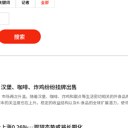
关键词
记者
全部
搜索
，汉堡、咖啡、炸鸡纷纷挂牌出售
A）市场再次升温。随着汉堡、咖啡、炸鸡和甜点等生活密切相关的外食品
资本的关注度也在上升。稳定的收益结构以及K-食品的全球扩展潜力，使
与伙伴公司已选择花旗全球市场证券作为出售主办方，正在推进100%
息税折旧摊销前利润（EBITDA），市场对其企业价值的评估在1万亿韩元左
上涨0.26%…观望态势或将长期化
ty Partners也选择德意志证券作为主办方，时隔三年再次启动对运营汉堡王和