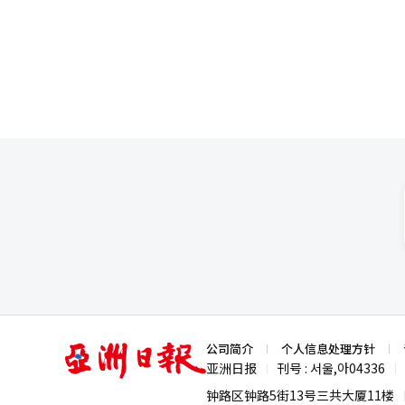
杆的争议仍在继续，因此被解读
智能（AI）系统翻译与编辑。
期限进行重新调整。 半浦在的一位房主表示，由于租赁合同到期在7月，因此在综合房地产税征收基准日6月1日之后
史上第14次熔断机制。 背景中还有李在明总统的公开指示。李总统在21日的国务会议上对金融委员会发布的补充对
才能入住，他向中介咨询了判断非居住的标准时点。 该中介所的工作人
策表示：“有声音质疑这是否足
入住。”他指出：“由于鼓励实居的政策叠加，租
是要等很久才会实施。” 政治界也开始进行后续讨论。前一天，民主党“韩国优质资本市场特别委员会”与证券公司
的短缺。雷米安大治宫附近的一
和资产管理公司代表举行了座谈
是‘我可能要自己住了’。”他补
后对记者表示：“目前设定的3000万韩
续出租的房主可能会将增加的持
计划推进目前已确认的补充方案。
表示税负增加后会提高租金以弥补。
31日提前实施。最低交易数量单
改革中将无房者的租金税额减免对
而偏离率管理的强化预计将于8月
据减免率，每年仅为30万至34万
（T+2日）才会被视为基本保证
过这一水平，减免扩大的效果可能会被轻易抵消。 首尔的租赁市场已经处于
交易进行的变相投资。 证券界分析认为，强化的监管可能成为缓解大型股集中现象的契机。李在元的研究员表
地产的数据，上个月首尔公寓的平
示：“预计交易量和换手率将大
示，首尔公寓的租金已连续77周上涨。 金仁满金仁满房地产经济研究所所长表示：“持有税和长
解。”他还表示：“外资资金的
改革将逐步实施，法律修订过程
集中在短期内，而是有可能分散到2027年。” 他进一步表示：“如果出售江南房
至30亿韩元以下的房产，该价
亚
公司简介
个人信息处理方针
洲
亚洲日报
刊号 : 서울,아04336
|
|
日
报
钟路区钟路5街13号三共大厦11楼