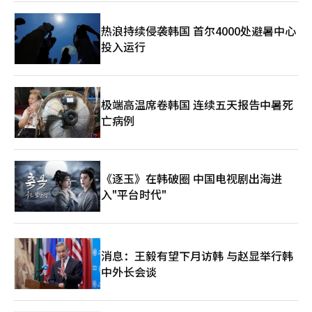
并无特定政党的政治意图。关于删除密话手机信息的行为也只是出
于信息机构本身的安全维护，并非证据毁灭。 赵太庸的判决将为
热浪持续侵袭韩国 首尔4000处避暑中心
未来国家危机情况下信息首长的角色提供法律标准。法律界人士预
投入运行
计，如果赵太庸在宪法法院的弹劾审判中被判定为“作伪证”，这
将成为支持尹锡悦前总统戒严过程违法性的有力证据。※ 本报道
经人工智能（AI）系统翻译与编辑。
极端高温席卷韩国 连续五天报告中暑死
亡病例
《逐玉》在韩破圈 中国电视剧出海进
入"平台时代"
消息：王毅有望下月访韩 与赵显举行韩
中外长会谈