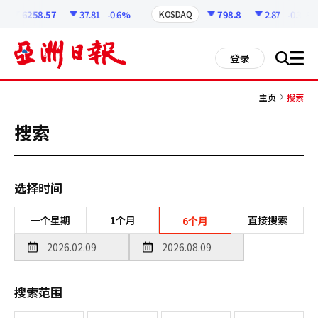
코
인
6258.57
37.81
-0.6%
798.8
2.87
-0.36%
KOSDAQ
정
보
all
登录
搜
men
索
主页
搜索
搜索
选择时间
一个星期
1个月
直接搜索
6个月
搜索范围