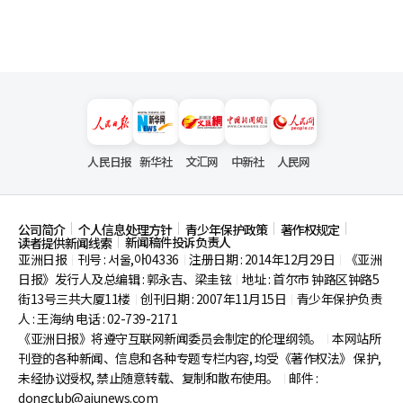
人民日报
新华社
文汇网
中新社
人民网
公司简介
个人信息处理方针
青少年保护政策
著作权规定
新闻稿件投诉负责人
读者提供新闻线索
亚洲日报
刊号 : 서울,아04336
注册日期 : 2014年12月29日
《亚洲
|
|
|
日报》发行人及总编辑 : 郭永吉、梁圭铉
地址 : 首尔市
钟路区钟路5
|
街13号三共大厦11楼
创刊日期 : 2007年11月15日
青少年保护负责
|
|
人 : 王海纳 电话 : 02-739-2171
《亚洲日报》将遵守互联网新闻委员会制定的伦理纲领。
本网站所
|
刊登的各种新闻、信息和各种专题专栏内容, 均受《著作权法》
保护,
未经协议授权, 禁止随意转载、复制和散布使用。
邮件 :
|
dongclub@ajunews.com