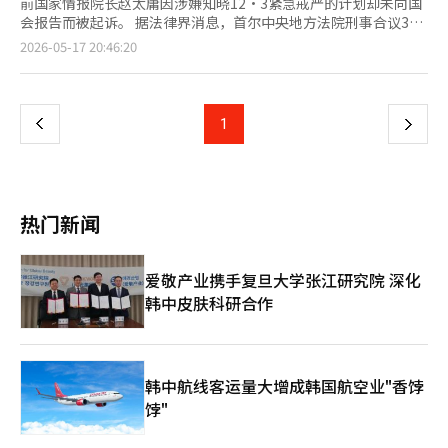
前国家情报院长赵太庸因涉嫌知晓12·3紧急戒严的计划却未向国
会报告而被起诉。 据法律界消息，首尔中央地方法院刑事合议32
部（刘京镇法官）将于21日举行对赵太庸的职务失职和违反国家情
页
2026-05-17 20:46:20
报法等罪名的一审判决公判。 赵太庸于2024年12月3日紧急戒严
期间未履行国情院长的职责，去年11月被赵恩石内乱特别检察官团
一
队逮捕起诉。 特别检察官团队认为，赵太庸不仅知晓尹锡悦前总
统的戒严计划，还在戒严后接到洪章元前国情院副院长的报告
上
1
下
称“戒严军正在逮捕李在明、韩东勋等主要政治人物”，但未将此
情况告知国会，违反了国情院长的职责。 此外，在紧急戒严结束
一
后，洪前副院长的行踪被记录在国情院的闭路电视（CCTV）视频
中，仅提供给执政党，而自己的行踪视频则提供给在野党，涉嫌违
页
反国家情报法中禁止政治干预的义务。 同时，赵太庸还被指控在
热门新闻
国会和宪法法院作伪证，并向国会内乱嫌疑真相调查特别委员会提
交虚假答辩书，此外还涉及参与删除尹锡悦前总统和洪前副院长的
密话手机信息的证据毁灭。 因此，特别检察官团队在上个月3日的
爱敬产业携手复旦大学张江研究院 深化
结案公判中对赵太庸请求判处7年监禁。特别检察官团队指
韩中皮肤科研合作
出：“被告在事先知晓总统的违宪、违法戒严计划的情况下，完全
无视了应当阻止或向国会报告的宪法义务。”特别指出，国家情报
机构的首长纵容具有内乱阴谋性质的戒严，并在事后试图销毁证
据，罪行极其严重。 相对而言，赵太庸方面在审判过程中坚决否
认所有指控，主张无罪。赵太庸的辩护律师表示，赵太庸当时并不
韩中航线客运量大增成韩国航空业"香饽
处于能够具体知晓总统戒严计划的位置，即使知晓，也没有权力在
饽"
物理和法律上阻止总统动用军队。 此外，国情院本身并未直接参
与戒严的执行，提交CCTV资料等行为仅是常规行政工作的延续，