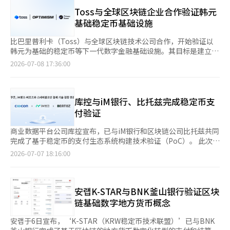
高纯度回收锂和镍等核心金属的后处理技术。 씨아이에스케미칼利
设施与国内企业金融服务相连接具有重要意义，我们将根据跨境支
用湿法冶炼技术从LFP电池中回收碳酸锂。该公司表示，碳酸锂的
Toss与全球区块链企业合作验证韩元
付环境的变化，继续扩大面向企业客户的金融服务。”※ 本报道
回收率约为98%，并已完成针对国内客户的LFP回收技术验证。 双
基础稳定币基础设施
经人工智能（AI）系统翻译与编辑。
方将共同开发用于NCM的高纯度清洁MHP（镍·钴混合氢氧化
物），并推动LFP回收的商业化。还将共同开展LFP再材料化技术
比巴里普利卡（Toss）与全球区块链技术公司合作，开始验证以
的研究开发及国家项目的实施。 엘앤에프的代表허제홍表示：“通
韩元为基础的稳定币等下一代数字金融基础设施。其目标是建立符
过此次投资，我们将现有的前处理能力与后处理技术相结合，扩大
合制度金融安全和监管要求的区块链支付和结算环境。 Toss于8日
2026-07-08 17:36:00
再生原料供应链，以应对客户的循环经济需求。” 电池回收市场
宣布，与Optimism和SunnySide Labs签署了战略合作备忘录
正在随着各国对再生原料使用的监管而扩大。韩国于今年5月制定
（MOU），以探索开发与韩元挂钩的稳定币的可能性。 三家公司
了关于废旧电池管理和产业培育的法律，欧盟也在逐步实施再生原
将在未来三个月内进行技术验证（PoC），评估Optimism的核心
料使用比例的强制性规定。 此外，엘앤에프还表示，已建立全生命
技术“OP栈”是否可以应用于国内区块链基础的数字金融基础设
库控与iM银行、比托兹完成稳定币支
周期评估（LCA）系统和区块链基础的数据空间连接体系，以积极
施。 此次验证的核心是金融机构要求的监管和安全水平是否能够
付验证
应对全球ESG监管，奠定了“ABB（人工智能·大数据·区块链）
在区块链环境中实现。具体来说，将确认：金融机构是否能够直接
智能工厂”的基础。※ 本报道经人工智能（AI）系统翻译与编辑。
控制支付和结算过程；客户确认（KYC）和反洗钱（AML）体系是
商业数据平台公司库控宣布，已与iM银行和区块链公司比托兹共同
否能够技术性地应用；以及在公开区块链网络中交易信息是否能够
完成了基于稳定币的支付生态系统构建技术验证（PoC）。 此次
安全保护。 Toss计划通过此次合作逐步审查区块链基础金融基础
PoC是在稳定币制度化讨论逐渐深入的背景下，银行、支付基础设
2026-07-07 18:16:00
设施的建设可能性。未来将探讨是否能够扩展到包括韩元基础稳定
施和区块链企业合作验证稳定币支付服务可行性的项目。 库控在
币在内的支付和结算领域的数字金融基础设施。 目前，Toss基于
此次验证中，利用自身的支付数据API和基础设施连接技术，将iM
约3000万名用户和超过50万家线上线下支付基础设施，正在扩大
银行的金融基础设施与比托兹的区块链及加密货币支付网关
其金融平台业务。其战略是结合现有金融服务与区块链技术，探索
（CPG）整合在一起。 该项目实现了从用户支付请求到商户信息
安랩K-STAR与BNK釜山银行验证区块
建立新的数字金融生态系统。 Toss首席业务官金圭河表
查询、区块链支付处理、结果通知的全流程联动，确保不同系统间
链基础数字地方货币概念
示：“Web3技术成功融入制度金融，必须严格遵守监管并加强隐
的支付数据能够稳定处理。 此外，库控还利用区块链技术建立了
私保护。”他还表示：“我们将利用OP栈验证在韩国市场构建合
透明的支付记录流程，使商户能够即时结算。 库控计划基于此次
安랩于6日宣布，‘K-STAR（KRW稳定币技术联盟）’已与BNK
规基础的数字金融基础设施的可能性。”※ 本报道经人工智能
PoC的结果，评估稳定币支付与结算服务的商业化可能性，并扩大