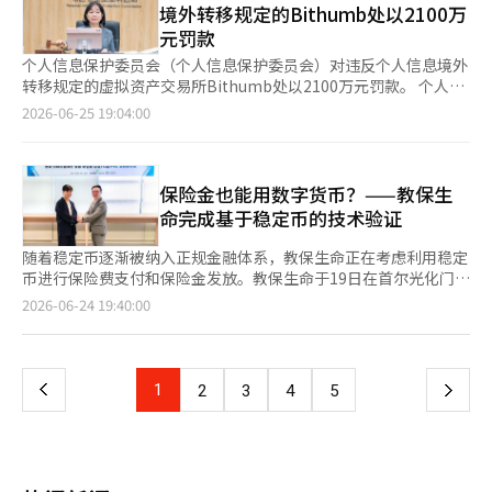
力。 安랩区块链公司总经理林周英表示：“此次项目验证了基于数
境外转移规定的Bithumb处以2100万
过支付。制裁对象俄罗斯国有银行普罗姆斯维兹银行与摩尔多瓦商
NAVER Financial的战略结合，他正在发起将AI、支付、数字资产
字货币的地方货币服务在实际环境中能够稳定运营，这一点具有重
元罚款
人伊兰·肖尔合作，去年发行了与卢布挂钩的代币“A7A5”，用
和Web3连接成一个金融生态系统的新挑战。 吴京石所说的AI，不
要意义。”他还表示：“各参与公司将基于专业能力，推动地方货
于海外支付。 A7A5的结构是将俄罗斯境内的卢布支付转换为稳定
仅是工作自动化的工具，更是创造韩国金融新操作系统的技术。 AI
个人信息保护委员会（个人信息保护委员会）对违反个人信息境外
币的数字化转型，并为稳定币、数字资产、跨境支付和结算等下一
币等其他虚拟资产，以便进行海外支付。去年交易量估计超过900
与区块链的结合是金融的未来 吴京石在就任演讲中表示：“生成
转移规定的虚拟资产交易所Bithumb处以2100万元罚款。 个人信
代金融生态系统的扩展奠定基础。” K-STAR是一个以韩元稳定币
亿美元，其中部分资金用于支付中国的无人机销售。俄罗斯还被报
型AI技术的发展正在改变虚拟资产市场的范式，平台的根本创新已
息保护委员会在前一天召开的全体会议上决定对Bithumb处以
2026-06-25 19:04:00
技术为中心，旨在推动数字货币基础设施创新的技术合作体。安랩
道利用虚拟资产支付运输制裁对象原油的船员工资。 朝鲜也被西
成为当务之急。” 他将AI定义为决定平台竞争力的核心技术，而非
2100万元罚款，并要求其满足合法的境外转移条件。 此次调查始
区块链公司及国内区块链领域的专业企业均参与其中。本项目被视
方当局报告称，利用黑客等网络犯罪手段盗取的加密货币用于购买
交易所的附加功能。斗南木正在加强基于AI的数据分析能力，推动
于去年国会的国政审查中，Bithumb的“订单簿共享”服务涉及
为K-STAR所拥有的技术能力与实际金融基础设施结合时所产生的
燃料和军事装备。 近年来，美国加强了对制裁国和恐怖组织使用
投资信息和服务的创新，向数字金融平台转型。 他坚信AI与区块链
个人信息境外转移的合法性问题。订单簿共享是指交易所之间共享
协同效应的证明。※ 本报道经人工智能（AI）系统翻译与编辑。
的加密货币钱包的查封，并对相关交易所实施制裁。上个月，美国
的结合将创造金融的新秩序。 与NAVER携手拓展数字金融生态系
买卖订单信息（报价单），以便实现相互交叉成交的合作方式。
保险金也能用数字货币？——教保生
对包括伊朗最大交易所诺比特克在内的四家伊朗交易所实施了制
统 吴京石领导下的最大变化是与NAVER Financial的全面股权交
调查结果显示，Bithumb在与海外虚拟资产交易所共享订单簿并
命完成基于稳定币的技术验证
裁，财政部长斯科特·贝尔森特表示，美国已从伊朗处没收了价值
换。通过这一举措，斗南木已纳入NAVER体系，并为连接NAVER
转移虚拟资产的过程中，未经用户同意将个人信息转移至境外。
10亿美元的虚拟资产。 然而，专家指出，虚拟资产生态系统快速
Pay与数字资产构建新的金融生态系统奠定了基础。 他计划将虚拟
Bithumb自去年9月至11月在USDT市场上运营了与海外交易所的
随着稳定币逐渐被纳入正规金融体系，教保生命正在考虑利用稳定
演变，各国的监管水平不同，制裁机构要完全封堵这一渠道并不容
资产交易、支付、投资和资产管理服务整合到一个平台上，创造新
订单簿共享服务。在此过程中，虽然向用户单独征得了将个人信息
币进行保险费支付和保险金发放。教保生命于19日在首尔光化门总
易。追踪伊朗加密货币交易所的TRM Labs政策负责人阿里·雷德
的盈利模式。 特别是拥有超过3400万用户的NAVER Pay与斗南木
转移至特定海外交易所的同意，但实际上却是将会员编号和订单信
部与区块链基础设施专业公司EQBR召开了“韩元稳定币应用收款
页
2026-06-24 19:40:00
博德表示：“最近受到美国制裁的伊朗虚拟资产平台只是最显著的
的区块链技术结合，可能成为数字资产向日常金融扩展的转折点。
息发送至其他海外交易所运营的系统。 此外，在将用户的虚拟资
与支付技术验证结果分享会”。此次分享会上，首次公开了基于韩
据点，摧毁它们并不意味着其下层结构也会被瓦解。”※ 本报道
稳定币成为金融的门户 吴京石将稳定币视为AI时代金融革命的核心
产转移至13个海外交易所的过程中，虽然出于反洗钱（AML）目的
元稳定币的保险费收款和保险金支付服务的技术验证（PoC）结
一
经人工智能（AI）系统翻译与编辑。
基础设施。他表示：“稳定币是连接区块链与现实金融的门户”，
提供了汇款人和收款人的姓名、钱包地址、出生日期等个人信息，
果。教保生命演示了如何使用数字钱包中的韩元稳定币自动支付保
并预测支付、资产管理和资本市场将转向基于Web3的模式。 为实
但调查发现并未满足个人信息境外转移所需的法律条件。 因此，
险费，并实时将交易记录反映到现有保险系统中。稳定币是一种设
上
1
下
2
3
4
5
现这一愿景，斗南木推出了自有区块链GIWA Chain和GIWA
个人信息保护委员会对其处以2100万元罚款，并下达整改命令，
计上与美元或韩元等法定货币价值挂钩的数字资产。由于其价格波
Wallet。 他提出要为国内开发者参与全球Web3生态系统提供基础
要求在进行个人信息境外转移时获得信息主体的单独同意，并满足
动性低于一般虚拟资产，最近在金融界的应用潜力引起了广泛关
一
设施，确保韩国在区块链创新中不落后。 打破传统金融与数字资
合法条件。同时，要求明确公开境外转移事实及相关内容于个人信
注。教保生命进行此次技术验证的原因在于，综合评估韩元稳定币
产的界限 吴京石认为，数字资产并非取代传统金融，而是应与之
息处理政策中。 此外，个人信息保护委员会在此次调查过程中，
在保险行业应用可能带来的业务流程变化、制度性挑战和消费者利
共同进化。为此，他与哈拿金融集团签署了合作协议，共同开发基
页
结合区块链技术的特性，制定了《区块链服务个人信息保护指
益等因素。教保生命期待未来相关制度和基础设施的建立能够使基