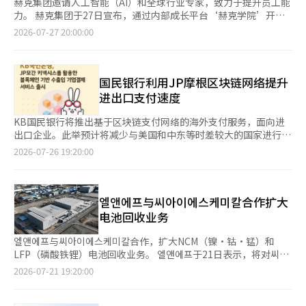
赫克集团邀请人工智能（AI）和全球行业专家，致力于提升员工能
力。 赫克集团于27日宣布，通过内部成长平台‘赫克学院’开展
AI及全球行业的外部专家邀请项目。赫克学院是一个教育平台，旨
2026-07-27 20:00:00
在与员工分享组织的方向和优先事项，并支持将最新知识和观点应
用于工作中。 公司表示，核心在于通过学习、应用和分享形成良
性循环，促进个人与组织的共同成长。 在今年上半年，来自不同
领域的专家参与了该项目，包括Lytton Technologies、Furiosa
国民银行利用JP摩根区块链网络提升
AI、KAIST、全球虚拟资产交易所Binance、区块链分析公司
进出口支付速度
Chainalysis等。他们分享了生成型AI的应用策略、AI半导体产
业、稳定币、全球商业环境变化等主题的实际行业案例和最新动
KB国民银行将推出基于区块链支付网络的海外支付服务，面向进
态。 员工们通过与外部专家的直接沟通，提高了对未来商业战略
出口企业。此举预计将减少与美国和中东等时差较大的国家进行交
的理解，并探索实际应用方案。 赫克学院不仅提供外部讲座，还
易时的支付时间，并提高贸易款项的回收速度。KB国民银行于26
2026-07-26 19:20:00
扩展了教育体系，包括高管一对一辅导、职务领导力课程、内部专
日宣布，将于下月推出与JP摩根的区块链业务部门“Kinexys by
家课程、反馈利用培训以及‘Vibe Coding’项目等。特别是基于
J.P. Morgan”相结合的进出口企业支付服务。这是国内金融机构
工作经验（70%）、同伴学习（20%）、教育课程（10%）构成
首次将Kinexys的区块链支付网络应用于进出口企业的支付。
的‘70:20:10学习原则’，在组织内部开展挑战和社区活动，推动
Kinexys是JP摩根为金融机构和全球企业等机构客户提供的区块链
엘앤에프与씨아이에스케미칼合作扩大
学习文化的传播。 赫克集团相关人士表示：“在快速变化的经营
支付基础设施，累计交易规模已超过4万亿美元，日均交易额约为
电池回收业务
环境中，竞争力的核心是员工的成长”，并表示将持续提升与外部
700亿美元。该服务支持与国际银行间通信协会(SWIFT)支付网络
专家合作所获得的洞察力，转化为实际的业务创新成长平台。※
的汇款和外汇支付，能够实现24小时全年无休的近实时资金转移。
엘앤에프与씨아이에스케미칼合作，扩大NCM（镍·钴·锰）和
本报道经人工智能（AI）系统翻译与编辑。
同时，满足特定条件时，提供自动完成支付的“可编程支付”功
LFP（磷酸铁锂）电池回收业务。 엘앤에프于21日表示，将对씨아
能。该服务可通过KB国民银行国内营业网点和新加坡分行使用。
이에스케미칼进行投资，计划建立从废电池前处理到核心金属回收
2026-07-21 19:20:00
可汇款的国家包括韩国、美国、新加坡、沙特阿拉伯、印度、泰
的后处理回收体系。 엘앤에프通过其子公司제이에이치화학공업
国、卡塔尔、阿联酋、巴林和南非等10个国家。首批将优先支持美
（JHC）获得了废阳极材料和黑质前处理能力。此次投资旨在补充
元(USD)汇款。KB国民银行相关人士表示：“将全球数字支付基础