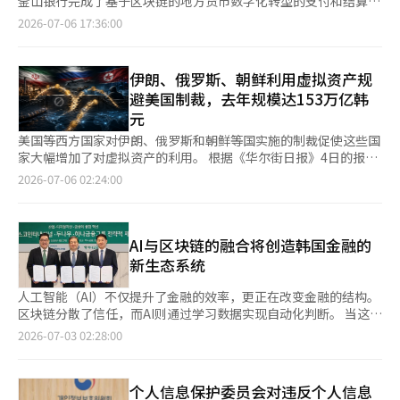
釜山银行完成了基于区块链的地方货币数字化转型的支付和结算基
（AI）系统翻译与编辑。
其在数字金融服务中的应用范围。 库控代表金钟贤表示：“我们
础设施概念验证（PoC）。K-STAR是安랩的区块链专业子公司安
2026-07-06 17:36:00
确认了将现有金融基础设施与区块链支付系统连接为一个支付流程
랩区块链公司所属的以韩元稳定币为基础的数字货币基础设施技术
的可能性。”他还表示：“我们将基于金融API平台和支付网络能
联盟。 公司表示，该项目旨在通过引入基于区块链的数字地方货
力，进一步扩大在数字资产生态系统中的技术合作伙伴角色。”※
币，整合从‘政策型地方货币’的发行到流通、支付、结算等全过
伊朗、俄罗斯、朝鲜利用虚拟资产规
本报道经人工智能（AI）系统翻译与编辑。
程，并验证其在实际金融环境中的运营可能性。 该项目由BNK釜
避美国制裁，去年规模达153万亿韩
山银行、安랩区块链公司、开放资产、Kaia、Lambda256等参
元
与。参与机构分担各自的专业领域，以验证相互之间的联动性。
安랩区块链公司负责项目设计及用户钱包、交易、结算结构的实
美国等西方国家对伊朗、俄罗斯和朝鲜等国实施的制裁促使这些国
现。开放资产负责稳定币的发行及资产一致性管理。Kaia提供主网
家大幅增加了对虚拟资产的利用。 根据《华尔街日报》4日的报
环境，Lambda256则支持节点基础设施的运营和交易流监控。通
道，区块链分析公司Chainalysis分析显示，与制裁对象相关的加
2026-07-06 02:24:00
过这些合作，验证了发行、基础设施、结算和安全有机结合的数字
密货币地址在去年获得的资金超过1000亿美元（约153万亿韩
地方货币运营体系的可行性。 BNK釜山银行根据现行地方货币运
元），这一数字较前一年增长了约8倍。 由于虚拟资产难以识别交
营结构设计了基于韩元稳定币的政策型地方货币模型，并对充电、
易方身份，并且能够绕过西方制裁的主要渠道——传统银行系统，
支付、结算等主要功能进行了验证。 公司表示，此次PoC的成果不
因此成为制裁国的重要规避手段。Chainalysis的高级信息分析师
AI与区块链的融合将创造韩国金融的
仅是简单的代币传输，而是实现了‘可编程货币’。通过在货币中
凯特琳·马丁表示：“加密货币显著改变了制裁规避的方式。”
新生态系统
嵌入政策条件，如限制特定商户使用、自动失效、按使用地点差异
美国将巴勒斯坦武装派别哈马斯列为恐怖组织，近期也开始利用虚
化结算等，并在主网上稳定处理，证明了未来向政策资金、数字代
拟资产进行募款。哈马斯在Telegram等平台上发布了加密货币捐
人工智能（AI）不仅提升了金融的效率，更正在改变金融的结构。
金券、CBDC及基于韩元稳定币的服务扩展的可能性。 此外，在
款的指南，美国联邦调查局（FBI）通过情报来源确认了他们接受
区块链分散了信任，而AI则通过学习数据实现自动化判断。 当这两
Kaia主网性能验证中，进行了正常、拥堵、最大、复杂不规则等四
捐款的具体方式。 伊朗伊斯兰革命卫队（IRGC）通过国内外的加
项技术结合时，金融将从传统的银行中心封闭系统演变为开放的数
2026-07-03 02:28:00
种场景的24小时连续测试，结果显示在各个阶段的交易成功率达
密货币交易所，从最大原油购买国中国收取原油销售款。近年来，
字金融生态系统。 作为推动这一变革的金融CEO之一，斗南木
100%，处理性能在1秒内。Kaia主网性能验证是基于BNK釜山银
伊朗出现了数十个加密货币交易所，随着里亚尔贬值和西方制裁，
（Dunamu）首席执行官吴京石（Oh Kyung-seok）表示，他的
行的支付运营数据反映的负载场景进行的。同时，验证了低交易成
普通市民对汇款和资产保值的需求也在增加。 俄罗斯在乌克兰战
愿景是将斗南木转型为一个连接AI、区块链、稳定币和数字资产的
个人信息保护委员会对违反个人信息
本和基于手续费代付的用户体验（UX），以及实时监控响应能
争后被排除在国际金融体系之外，正在提升利用虚拟资产进行的绕
未来金融平台，而不仅仅是一个虚拟资产交易所。 特别是通过与