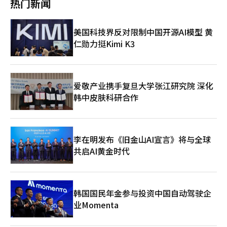
热门新闻
于区块链的海外汇款和外汇服务，以及数字金融基础设施。 他专
南》。 该指南考虑到区块链的主要特性，如透明性、分散性和不
于区块链的收款与支付系统实现商业化，从而简化保险费支付和保
注于构建利用区块链的海外汇款流程和金融服务，打破传统金融与
可变性，包含了△链上信息公开及追踪防止措施 △参与者间个人
险金发放的流程。客户将能够通过数字钱包支付保险费，而无需单
数字资产金融的界限。 在这一过程中，AI将被用作分析数据、优化
信息共享管理措施 △个人信息销毁措施等内容。 ※ 本报道经人工
独进行账户转账或信用卡支付，并能即时确认支付结果。对于保险
美国科技界反对限制中国开源AI模型 黄
交易和管理风险的核心技术。 提升平台竞争力的AI 吴京石将AI置
智能（AI）系统翻译与编辑。
公司而言，交易过程将记录在区块链上，便于追踪和确认收款与支
于平台创新的中心。他通过基于AI的数据分析，提升投资信息服务
仁勋力挺Kimi K3
付记录，从而提高透明度。教保生命副社长朴振浩表示：“韩元稳
的水平，并推动利用生成型AI进行服务创新和工作效率提升。 特别
定币相关的立法进程比预期要慢，但我们应将当前时机视为更深入
是，他的目标是利用AI和数据技术提升平台竞争力，构建能够在全
准备技术和商业模型的机会。他表示，未来将通过后续技术验证提
球市场竞争的数字金融服务。 他认为，AI不仅是自动化工作的工
高应用潜力，并持续探索可应用于各种保险业务的具体方案。”※
具，更是创新客户体验和金融服务本身的工具。 向全球数字金融
本报道经人工智能（AI）系统翻译与编辑。
爱敬产业携手复旦大学张江研究院 深化
扩展 吴京石表示：“韩国的产业发展史是不断更换增长引擎的历
韩中皮肤科研合作
史。”他认为，现在是转向AI和数字资产这一新增长引擎的时机。
随着美国、新加坡、香港等主要金融中心将虚拟资产产业视为国家
战略进行培育，韩国也应积极推动利用AI和区块链的金融创新。 斗
南木的目标是超越交易平台，跃升为结合Web3、数字资产和AI的
全球金融平台。 信任是最大的竞争力 吴京石强调，在数字金融
李在明发布《旧金山AI宣言》将与全球
中，最重要的资产是信任，而非技术。在Upbit被黑客攻击时，他
共启AI黄金时代
决定全额补偿客户资产并加强安全体系，这一决定正是基于这一理
念。 他表示：“现在不是设计金钱的时代，而是设计信任的时
代。” 无论AI和区块链如何发展，金融的本质是信任，新的金融秩
序也必须建立在信任的基础上。 金融企业家精神的本质 吴京石的
韩国国民年金参与投资中国自动驾驶企
金融企业家精神是“通过结合AI与区块链创造新的金融操作系
业Momenta
统”。他正在将斗南木转变为一个基于AI的数字金融平台，而不仅
仅是一个交易所。 与NAVER Financial的结合、稳定币战略、
GIWA Chain的建设以及与传统金融的合作，都是朝着同一个方向