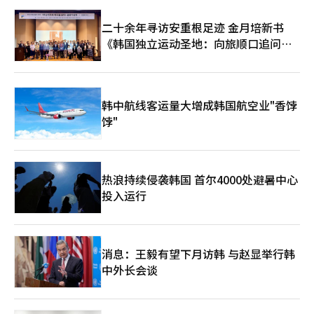
迈进。 金融的未来在于AI、区块链和数字资产连接成一个生态系
统，而吴京石是希望在韩国率先实现这一生态系统的领导者。 他
二十余年寻访安重根足迹 金月培新书
的挑战不仅关乎交易所的成功，更是检验韩国金融能否在全球数字
《韩国独立运动圣地：向旅顺口追问历
金融时代中引领潮流的重要试金石。 ※ 本报道经人工智能（AI）
史》出版
系统翻译与编辑。
韩中航线客运量大增成韩国航空业"香饽
饽"
热浪持续侵袭韩国 首尔4000处避暑中心
投入运行
消息：王毅有望下月访韩 与赵显举行韩
中外长会谈