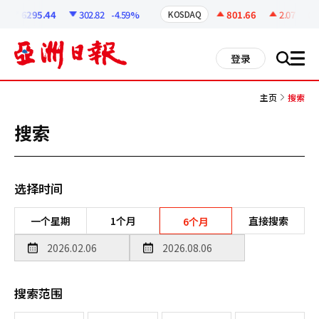
코
인
6295.44
302.82
-4.59%
801.66
2.07
+0.2
KOSDAQ
정
보
all
登录
搜
men
索
主页
搜索
搜索
选择时间
一个星期
1个月
直接搜索
6个月
搜索范围