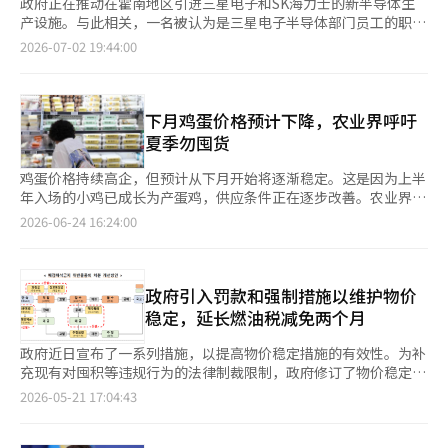
政府正在推动在霍南地区引进三星电子和SK海力士的新半导体生
产设施。与此相关，一名被认为是三星电子半导体部门员工的职场
人发布了一条评论。 在职场人匿名社区“盲目”上，三星电子的A
2026-07-02 19:44:00
先生发表了关于政府霍南半导体投资计划的看法。他表示：“从基
础设施合同的角度来看，三星和SK海力士在新工业园区投资时最
讨厌的就是囤地。如果生产线位置或物流运输路径上有私人土地，
协商过程可能会导致整体进度延迟。” 他还指出：“因此，三星
下月鸡蛋价格预计下降，农业界呼吁
和SK海力士的新业务位置通常是高度保密的。政府提前公开位
夏季勿囤货
置，并提到特定地区，周边土地和公寓的房源已经消失，这让我感
到困惑。” 他进一步表示：“如果真的是在推进的项目，怎么会
鸡蛋价格持续高企，但预计从下月开始将逐渐稳定。这是因为上半
以这种方式提前公开位置呢？有必要透明地公开附近土地的所有权
年入场的小鸡已成长为产蛋鸡，供应条件正在逐步改善。农业界内
情况。” 这条评论在政府最近宣布的大规模半导体投资计划引发
外呼吁，由于鸡蛋易变质，消费者应避免长时间囤积。 根据6月23
2026-06-24 16:24:00
的争议中引起了关注。 政府最近宣布了以光州和浙江为中心的三
日的数据显示，鸡蛋的日生产量为4705万个，同比下降3.3%。截
星电子和SK海力士新生产设施的大规模半导体集群建设计划，旨
至6月22日，鸡蛋一板（30个）的产地价格和平均消费者价格分别
在多元化以首都圈为中心的半导体生产基地，同时实现国家均衡发
为6321韩元和7495韩元，较去年分别上涨12%和6.81%。鸡蛋价
展和提升先进产业竞争力。 然而，三星电子和SK海力士在政府发
格的上涨主要是由于去年冬季高致病性禽流感（AI）的扩散。去年
政府引入罚款和强制措施以维护物价
布之前就已表示：“没有确定的计划”，“对此并不知情”，并强
冬季，约有1134万只占全国产蛋鸡总数14%的鸡只被扑杀。不
稳定，延长燃油税减免两个月
调实际投资方式、规模和位置等需经过企业的最终决策。 业界普
过，最近鸡蛋的供给条件正在迅速改善。1至5月，入场的小鸡数量
遍认为，如果新设施落成，将不会是将现有的龙仁、平泽和伊川的
同比增加12.8%，6月的产蛋鸡数量为7879万只，同比增加0.4%。
政府近日宣布了一系列措施，以提高物价稳定措施的有效性。为补
前道工厂迁移，而是可能以应对AI半导体需求扩大的先进封装等后
预计下月的日鸡蛋生产量将达到4900万个，超过常年水平。农业
充现有对囤积等违规行为的法律制裁限制，政府修订了物价稳定
道设施为中心。 对此，一名网友表示：“霍南半导体用地的选址
界人士表示：“通常小鸡入场后约6个月就能开始供蛋，从下月起
法，新增了经济制裁措施。同时，为应对国际油价上涨，将汽油和
2026-05-21 17:04:43
公告已经导致附近土地价格疯狂上涨，难道不是提前囤地后再开始
鸡蛋的供应量将高于常年水平，因此价格也会逐渐下降。” 为稳
柴油的燃油税减免措施延长至7月底，减免幅度分别为15%和
的吗？”对此表示惊讶。 其他网友也纷纷表示：“难道不应该调
定鸡蛋价格，农业食品部正在进行折扣活动，并同时进口和供应新
25%。 财政经济部部长具允哲于21日召开了民生物价特别管理关
查土地所有者是谁吗？”、“这是第二个大长洞吗？”、“房地产
鲜鸡蛋。从6月11日起，所有种类的鸡蛋最高可享受40%的折扣支