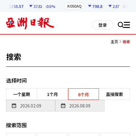
코
인
6258.57
37.81
-0.6%
798.8
2.87
-0.36%
KOSDAQ
정
보
all
登录
搜
men
索
主页
搜索
搜索
选择时间
一个星期
1个月
直接搜索
6个月
搜索范围