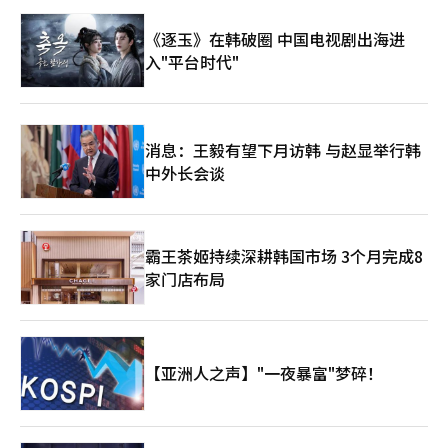
《逐玉》在韩破圈 中国电视剧出海进
入"平台时代"
消息：王毅有望下月访韩 与赵显举行韩
中外长会谈
霸王茶姬持续深耕韩国市场 3个月完成8
家门店布局
【亚洲人之声】"一夜暴富"梦碎！