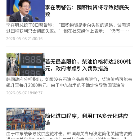
系部长工作组（TF）及第268次对外经济部长会议，公布了提高物
市场受到监管，而为了获得霍南地方势力的支持而这样做，真是奇
持。此外，通过韩国农水产食品流通公社（aT），已进口和供应
价稳定措施有效性的方案。 此前，政府通过最高油价制度、紧急
李在明警告：囤积物资将导致彻底失
怪。”、“总统亲自出面，这本身就不正常。”、“如果囤地的土
了674万个美国鸡蛋和337万个泰国鸡蛋，共计1011万个新鲜鸡
供给调整措施和禁止囤积等手段应对商品供应不足的问题。然而，
败
地所有者中出现地方名流和政治人物，那就有趣了。”
蛋。部分人士担心，政府的折扣活动可能会导致需求的激增。尤其
现有法律缺乏强制销售的手段，且将获得的商品投入市场需要相当
是鸡蛋作为消费期限为45天的新鲜食品，难以长期保存，可能会影
长的时间，这成为了一个限制。 因此，政府制定了通过经济制裁
李在明总统于8日警告称：“囤积物资是走向失败的道路，试图通
响消费者的安全。另一位业内人士表示：“政府通过扩大鸡蛋生
剥夺非法利益的措施。财政经济部相关人士表示：“对违反物价稳
过囤积获利只会彻底失败。” 他在社交媒体上表示：“仍有一些
产、增加新鲜鸡蛋供应和应对高温的支持，保持了稳定的供应基
定措施的行为，将施加强制措施金、罚款等行政制裁，并设立特别
人未意识到世界已改变，依旧以过时的思维走向失败。” 在中东
2026-05-08 21:30:16
础。”他还指出：“应积极利用折扣活动，但只需按需购买，理性
出售条款，以改善供应不稳定商品的流通速度，收回非法收益。”
战争持续引发物价上涨的背景下，李总统重申了对市场扰乱行为的
消费将有助于鸡蛋供应的稳定和减轻物价压力。”※ 本报道经人
修订后的物价稳定法将对不当得利以上的经济制裁进行处罚。若违
强硬应对立场。 他指出：“法律规定，囤积物资的商品将被全部
工智能（AI）系统翻译与编辑。
反紧急供给调整措施和禁止囤积，将征收罚款以收回经济利益。此
没收，若无法没收则需追缴其价值。”并强调：“一旦被发现，没
外，还将设立对物价稳定措施违规行为的举报奖励，以激励举报。
收和追缴是义务，无法宽恕。” 李总统还质疑道：“认为不被发
若无最高限价，柴油价格将达2800韩
为快速解决供应不足的问题，政府还将引入快速流通强制手段。若
现就可以吗？我们对囤积物资的举报奖励为20%至30%，难道能
元，政府考虑引入罚款措施
发现违反政府措施的行为，将下达处理命令，若不执行，将征收强
不被发现？” 他进一步表示：“不正常的时代已结束，正常时代
制措施金。同时，还将设立在紧急供给需要时可以出售扣押物品的
开始了，试图依靠不正常获取不当利益将遭受重大损失。”※ 本
韩国政府分析指出，如果没有石油产品最高限价，柴油价格可能会
法律依据。 通过修订物价稳定法实施细则，禁止囤积的查处权将
报道经人工智能（AI）系统翻译与编辑。
飙升至每升2800韩元。由于中东战争的不确定性导致国际油价上
从主管部长转移至海关总署署长。若处理违规物品，将在警方调查
涨，可能进一步加剧物价上涨压力，政府决定加强对囤积居奇等市
2026-05-07 18:06:37
阶段积极利用“起诉前追缴保全”措施以追缴其价值。 财政经济
场扰乱行为的罚款措施。5月7日，副总理兼财政经济部长具润哲在
部相关人士表示：“本月起将适用《物价稳定法实施细则》修订
政府世宗大厦主持召开“民生物价特别管理关系部长TF”会议，
案，并计划于8月推进《物价稳定法》的修订。” 在国际油价持续
讨论了包含这些内容的“近期消费者物价动向评估及应对方向”议
高企的情况下，政府决定将燃油税减免措施延长至7月31日，减免
案。政府指出，4月消费者物价上涨率为2.6%，其中石油价格在中
简化进口程序，利用FTA多元化供应
幅度保持汽油15%和柴油25%。特别是对工业和物流等必需的柴
东战争后急剧上涨，成为物价上涨的主要因素。石油价格从3月的
链
油，适用较高的减免幅度。 不过，燃油税减免措施的结束时间尚
9.9%上涨至4月的21.9%，而除去石油的物价上涨率仅为1.8%。
未具体确定。 政府计划通过国务会议等程序实施《交通、能源、
由于最高限价和燃油税下调等政策，物价上涨压力得以部分缓解。
由于中东战争导致供应链冲击，韩国海关当局决定简化关键物资的
环境税法实施细则》的修订案。 财政经济部预计，这一措施将使5
政府估计，如果没有这些措施，3月物价将上涨至2.8%，4月将达