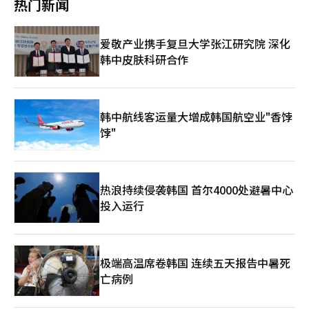
热门新闻
立即采取追加起诉措施。食药处称，注射器生产量保持在去年水
平，去年日均360万支，今年增至450万支，供应无问题。但因近
期供应不稳定，导致部分流通环节出现囤积行为。食药处从约
爱敬产业携手复旦大学张江研究院 深化
1000家企业收集资料，分析流通渠道，检查是否有特定企业集中
韩中皮肤科研合作
囤积。同时，通过“注射器囤积行为举报中心”快速处理现场检
查。食药处计划继续加强对制造和流通阶段的监控，持续打击注射
器供应问题和流通秩序扰乱行为。※ 本报道经人工智能（AI）系统
翻译与编辑。
韩中航线客运量大增成韩国航空业"香饽
饽"
热浪持续侵袭韩国 首尔4000处避暑中心
投入运行
极端高温席卷韩国 连续五天报告中暑死
亡病例