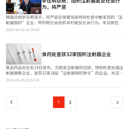
李在明总统：囤积注射器是反社会行
口通关和装卸程序。通过与主管部门协商，改善海外采购原材料的
防热线109每年接到约35万通咨询电话，但咨询人员仅100余人，
通存在问题，但生产和库存相对稳定。根据食品药品安全处的数
为，将严惩
进口通关文件可在通关后提交。为避免原油和LNG运输船的入港和
指示提高接听率，无论通过民间支持还是追加预算。 ※ 本报道经
据，截至4月28日下午5时，注射器生产量约为335万个，出库量为
装卸延误，免除船舶检查指定和港内停泊地点移动申报。为实现供
人工智能（AI）系统翻译与编辑。
550万个，总库存为4559万个。出库量超过生产量是由于现有库存
韩国总统李在明表示，将严惩在保健当局特别检查中被发现的“注
应链多元化，将进一步发掘可通过FTA特例支持的制度和物资，并
供应市场，整体供应基础无大问题。然而，一些医疗机构仍出现注
射器囤积”企业，称利用社会危机牟利是反社会行为。李总统在25
解决进口程序中的困难。特别是针对马来西亚原油的原产地证明书
射器短缺，价格上涨超过两倍，或购买数量受限。业内认为，这是
日通过社交媒体表示，已指示内阁对发现的违规行为进行快速调查
2026-04-26 01:39:00
发放时间较长的问题，推进缩短发放时间。对于可作为石脑油替代
由于流通中的囤积、出库延迟和特定交易集中供应所致。为改善这
和严厉处罚，并采取最大限度的行政制裁。他强调：“独善其身不
原料的部分澳大利亚凝析油，正在研究进口支持方案。※ 本报道
种情况，政府加强了流通秩序的建立。食品药品安全处正在对疑似
如与人共存。”此前，韩国食品药品安全处为稳定注射器供应，对
经人工智能（AI）系统翻译与编辑。
囤积的企业进行第二次特别检查，若发现违规，将采取行政处罚和
全国注射器销售企业进行了特别检查，发现32家企业违反了“注射
刑事起诉等严厉措施。这不仅是为了短期市场稳定，也是为防止未
器囤积禁令”。部分企业被发现囤积约13万个注射器未出售，或仅
食药处查获32家囤积注射器企业
来类似的流通干扰行为。此外，为加强市场监控，举报系统也在积
向特定客户供应62万个注射器。※ 本报道经人工智能（AI）系统
极运作。任何人发现注射器制造和流通过程中的囤积或异常交易，
翻译与编辑。
都可通过举报中心举报，接收的内容将经过事实核查以判断是否违
食品药品安全处24日宣布，为稳定注射器供应链，特别检查全国注
法。必要时，将与调查机构合作进行起诉等后续措施。此系统旨在
射器销售企业，查获32家违反“注射器囤积禁令”的企业。对这些
引导市场参与者自律监控，早期发现非法行为。政府还通过信息公
企业将采取起诉和整改命令，并通过再检查持续管理违规情况。此
页
2026-04-25 02:57:00
开来稳定市场。食品药品安全处持续公开工作日的注射器生产、出
次检查于20日至22日进行，针对入库量与销售量不符、库存过多
库和库存情况，以降低市场不确定性，帮助医疗机构更稳定地制定
或以高价销售的企业。结果显示，4家企业超过月均销售量150%
一
供应计划。这是通过透明信息提供来阻止不必要的囤积和过度恐慌
囤积注射器超过5天，30家企业向同一购买方过量供应。其中2家
心理的措施。食品药品安全处相关人士表示，将严格检查举报内容
企业同时存在两种违规行为。其中一家企业因库存过多被查获，约
上
1
下
2
的违法性，必要时进行起诉等措施，并通过透明公开注射器供应动
13万支注射器囤积超过5天，食药处已要求其在24小时内将超量产
态，让公众和医疗现场安心。他还强调，将与相关部门合作，持续
品出库至供应短缺的在线商城。另一家企业向33个相同购买方供应
一
加强管理体系，确保必需医疗器械的稳定供应。※ 本报道经人工
了月均销售量59倍的约62万支注射器。食药处表示，此次行动不
智能（AI）系统翻译与编辑。
会是一次性措施，将继续进行检查。医疗器械安全局局长金明浩表
页
示，对违规企业将进行起诉和整改命令，再检查中若发现违规，将