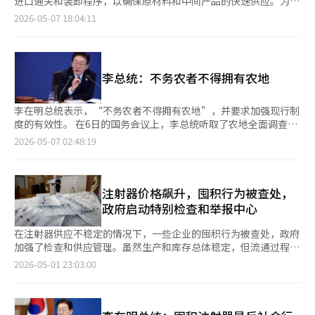
进口通关和装卸程序，以确保原材料和中间产品的快速供应。为实
月份的物价上涨幅度保持在2%左右。财政经济部相关人士表
到3.8%。财政经济部官员表示，根据能源和石油市场监测团的数
现供应链多元化，将改革程序性规定并发掘新的支持对象。海关总
2026-05-07 18:04:11
示：“石油产品价格没有大幅波动，且未发现农产品和水产品等特
据，如果没有政府的价格控制，汽油价格可能会上涨至每升2200
署在7日的民生物价特别管理关系部长TF会议上发布了《中东战争
殊因素。”并表示：“与4月份相比，物价可能会有所上升。”※
韩元，柴油则可能超过2800韩元。政府认为，与主要国家相比，
影响物资进口通关检查及改善方案》。根据海关总署的数据，中东
本报道经人工智能（AI）系统翻译与编辑。
韩国的物价水平相对稳定。主要发达国家的物价上涨率在2%至3%
战争后，3至4月的原油进口量从去年的1.5亿桶减少到今年的1.3亿
之间，而韩国保持在相似或更低的水平，油价上涨速度也相对缓
桶，下降了8.5%。其中，中东进口减少了2529万桶，非中东进口
李总统：不务农者不得拥有农地
慢。日本、匈牙利、波兰等国正在实施价格上限或炼油补贴等强力
减少了430万桶。同期，平均每桶价格为92美元，比去年同期的79
政策，欧洲主要国家也在降低燃油税和加强市场检查，以应对油价
美元上涨了16.2%。液化天然气（LNG）和液化石油气（LPG）丁
冲击。未来，政府将继续集中政策力量稳定石油价格。计划加强加
烷的中东进口量分别急剧下降了12.7%和47.8%。不仅是能源，关
李在明总统表示，“不务农者不得拥有农地”，并要求加强现行制
油站现场检查和打击囤积居奇行为，同时确保替代原油供应，实施
键工业原料如石脑油和氦气的进口趋势也在变化。石脑油的总进口
度的有效性。 在6日的国务会议上，李总统听取了农地全面调查计
公共机构车辆单双号限行等措施。此外，政府将迅速执行高油价受
量减少了25.2%，供应链正在向美国、希腊和印度等国多元化。氦
划的报告后指出，宪法和农地法明确规定不务农者不得拥有农地。
2026-05-07 02:48:19
害补助金（规模为6.1万亿韩元）和农业、渔业、运输业燃油费支
气进口方面，卡塔尔的进口量减少了45.5%，而美国的进口量增加
李总统指示利用卫星图像和人工智能识别未耕种的农地，并扩大相
持，并推进农产品和加工食品折扣等措施以稳定体感物价。政府还
了49.9%。在能源和原材料供应链普遍混乱的情况下，海关当局通
关举报奖励制度。 他提到，公务员难以逐一查找未耕种农地，自
将加强市场秩序的维护。对囤积居奇等非法行为，将适用3年以下
过中东战争应急TF，推动需求物资的供应稳定化和关税、物流紧
己在担任城南市长时也曾尝试，但因法律和制度限制，实际出售命
有期徒刑或1亿韩元以下罚款，并没收和追缴相关物品，同时考虑
急支持。为解决进口阶段的供应链瓶颈，紧急需求物资通过快速入
令难以执行，导致投机行为。 此外，他指出，未履行“农地处置
注射器价格飙升，囤积行为被查处，
引入罚款措施以快速制裁。财政经济部官员表示：“对于囤积居
港和装卸前通关措施，确保到达国内后立即投入工业现场。此外，
义务”者若在三年内整改，义务即消失，这使得制度形同虚设。
政府启动特别检查和举报中心
奇，法律中已有没收和追缴相关物品的规定，总统在国务会议上提
禁止囤积居奇，指定紧急供需调整物资进口申报延迟罚款对象，加
在非公开会议中，审议通过了38项法律公告案、12项总统令案和1
到的罚款措施也将迅速进行审议。”※ 本报道经人工智能（AI）系
强对出口限制物资的通关审查。对原油和石脑油等7种物资，每周
项一般议案。 涉及国家任务的法律共26项，包括《腐败财产没收
在注射器供应不稳定的情况下，一些企业的囤积行为被查处，政府
统翻译与编辑。
分析进口单价，并与相关部门共享详细信息。为最大限度减少中东
及恢复特别法》部分修正案、《租赁诈骗受害者支援及居住稳定特
加强了检查和供应管理。虽然生产和库存总体稳定，但流通过程中
地区进出口企业的损失，海关当局采取措施，如减少罚款、积极批
别法》部分修正案等。 李总统还指示对近期医疗产品囤积行为采
的异常交易导致市场混乱。据业内消息，食品药品安全处查处了32
2026-05-01 23:03:00
准未装货物的装载期延长、免除出口申报更正和撤回的错误分数
取强硬措施，考虑立即没收囤积物资，并提高举报奖励金至国库追
家违反“注射器及针头囤积行为禁止公告”的企业，其中4家严重
等。对于使用霍尔木兹绕行航线或替代运输方式的企业，运费上涨
回金额的30%，以鼓励民间举报，同时研究引入罚款制度。 此
违规企业被移交警方。调查发现，一家注射器销售公司将约13万个
部分不计入关税计税价格，并支持中东地区进口企业的延期付款和
外，李总统称新政府成立后自杀死亡人数连续五个月下降，并高度
库存囤积在仓库中，未正常供应市场。另一家公司则集中向33个特
分期付款。海关总署将在中东战争结束前，暂时简化关键物资的进
赞扬了担任政府控制塔角色的国务总理金民锡。 他关注到自杀预
定医疗机构供应，月平均销量达62万个，是平时的59倍。尽管流