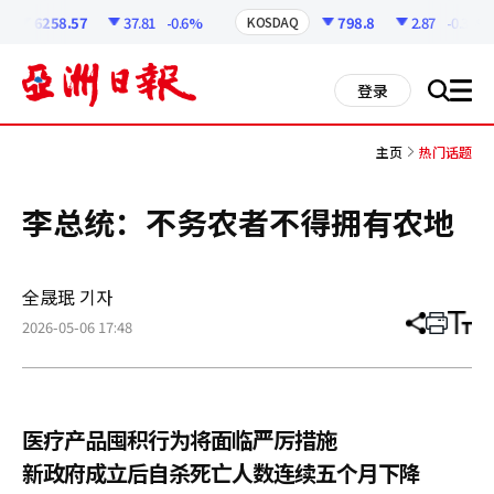
코
인
6258.57
37.81
-0.6%
798.8
2.87
-0.36%
KOSDAQ
정
보
all
登录
搜
men
索
主页
热门话题
李总统：不务农者不得拥有农地
全晟珉 기자
2026-05-06 17:48
分
打
调
享
印
整
文
大
章
小
医疗产品囤积行为将面临严厉措施
新政府成立后自杀死亡人数连续五个月下降