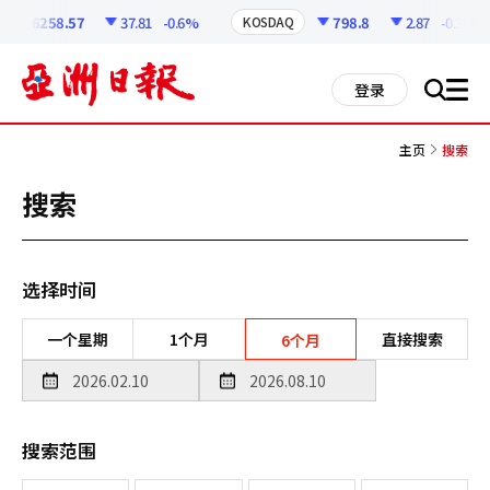
코
인
6258.57
37.81
-0.6%
798.8
2.87
-0.36%
KOSDAQ
정
보
all
登录
搜
men
索
主页
搜索
搜索
选择时间
一个星期
1个月
直接搜索
6个月
搜索范围