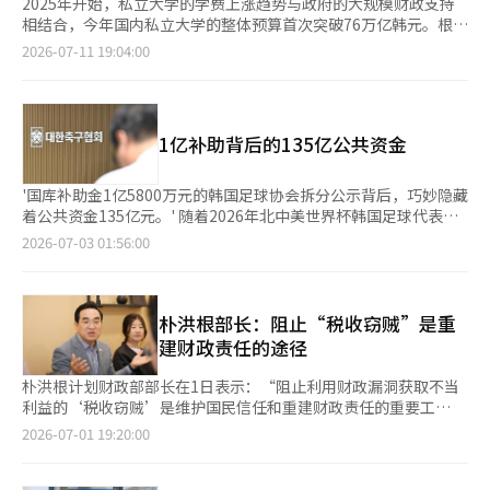
2025年开始，私立大学的学费上涨趋势与政府的大规模财政支持
相结合，今年国内私立大学的整体预算首次突破76万亿韩元。根据
韩国私立大学振兴财团（理事长：李河云）于10日发布的《2026
2026-07-11 19:04:00
会计年度私立大学（含专科）预算分析结果》，今年全国私立大学
的总预算为76万3263亿韩元，比去年（67万9482亿韩元）增长了
12.3%。作为大学财政的核心，教务会计的本预算较去年增长
5.8%，达26万9328亿韩元。各项收入中，“学费及课程费收
1亿补助背后的135亿公共资金
入”占最大比重，达14万2622亿韩元，同比增长6.2%；而随
着“全球大学30”和“锚（旧RISE项目）”的扩展，“国库补助
金”也增长了10.4%，达到5万7604亿韩元。代表大学研究能力增
'国库补助金1亿5800万元的韩国足球协会拆分公示背后，巧妙隐藏
强的产学合作会计也同比增长14.4%，达11万6461亿韩元，推动
着公共资金135亿元。' 随着2026年北中美世界杯韩国足球代表队
了整体预算的增长。然而，这种表面上的增长背后，潜藏着严重的
未能晋级32强，韩国足球协会所获得的公共资金的合理性再次受到
2026-07-03 01:56:00
结构性财政危机。由于学龄人口减少，大学即使将所有学费收入投
关注。文化体育观光部的特别审计后，政府支持规模几乎减半，但
入，也难以承担教职员工的工资和建筑维护等最低“固定费用”。
今年通过国民体育振兴基金等渠道，仍有超过130亿元的公共资金
尤其是在整体学费收入的60%以上集中在首都圈大学的情况下，非
投入协会。由于公共资金的支持不容小觑，公众呼吁提高公示透明
首都圈大学为了生存，教育投资比例高于首都圈。从地区学费收入
度，以便更容易地核实支持规模和支出明细。 根据韩国足球协会
朴洪根部长：阻止“税收窃贼”是重
现状来看，首都圈与非首都圈大学之间的严重两极分化显而易见。
于2日公布的2026年预算案，协会一般会计收入总额为1316亿
建财政责任的途径
今年私立大学的总学费收入（不包括课程费）为13万5023亿韩
5000万元。其中，来自国民体育振兴基金的81亿5000万元和国库
元，其中首都圈大学（65所）占6万8963亿韩元，占总数的
补助金约3000万元等政府资金约为82亿元。如果再加上从体育彩
朴洪根计划财政部部长在1日表示：“阻止利用财政漏洞获取不当
62.0%；而非首都圈（89所）地方大学的学费收入仅为4万2348亿
票收益中分配的体育振兴投票权主办单位支持金53亿6000万元，
利益的‘税收窃贼’是维护国民信任和重建财政责任的重要工
韩元（38.0%）。值得注意的是，总教育费用（包括工资、研究学
今年协会获得的政府和公共资金总额为135亿4000万元，占整体收
作。” 朴部长在首尔中区韩国财政信息院举行的成立10周年庆祝
2026-07-01 19:20:00
生费用、产学合作费用等）投资规模的增减率。今年私立大学的总
入的10.3%。 问题在于，单靠协会的公示，公众难以一目了然地了
仪式上指出：“国民的税收必须用于国民所需的地方，且应公正透
教育费用为31万7307亿韩元，同比增长8.0%；而一般大学中，非
解实际的公共支持规模。协会公布的去年预算执行情况中，国库补
明地执行。” 他强调：“（韩国财政信息院）在保护韩国财政方
首都圈大学的教育费用增速为8.8%（10万4040亿韩元），超过了
助金被列为1亿5800万元，但文化体育观光部支持的国民体育振兴