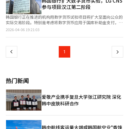
韩国银行扩大数字货币实验，LG CNS
不当领取是损害国家政策效果和浪费国民宝贵税收的严重犯罪行
※ 本报道经人工智能（AI）系统翻译与编辑。
韩元以上的项目，分析其经济效益，并针对发现的问题提出改进方
参与项目汉江第二阶段
为。”他强调：“将通过现场检查与相关制度的联动，确保从不当
案。其次，建立“旅游开发综合信息系统”，全面检查接受国库补
领取的查处到不当领取金额的追回及制裁等全过程的严格管理。”
助金的地方项目的执行情况。对于计划进度延迟30%以上的项目，
韩国银行正在推进的机构用数字货币试验项目将扩大至面向公众的
他还补充道：“将无缝推进下一代e国之助的建设，以预防国库补
提供定制专家咨询，帮助解决法律、建筑、内容构成、设施运营等
实际交易阶段。特别是考虑将数字货币应用于国库补助金支付，数
助金未结算和未征收问题，消除不当领取监测的盲区，防止国家财
问题，确保项目按时完工。◆ 提高补助金申请门槛，指定专门机
字货币商业化的讨论正在加速。4月6日，LG CNS宣布参与韩国银
页
2026-04-06 19:21:03
政的流失。”※ 本报道经人工智能（AI）系统翻译与编辑。
构政府提高了申请补助金的条件。地方政府需提交证明已获得项目
行的数字货币及存款代币试验项目“项目汉江”第二阶段。LG
用地和完成地方财政投资审查的文件。文化体育观光部计划在年内
CNS继第一阶段后，继续作为主要参与者，负责数字货币系统的运
一
指定专门机构，并制定具体实施方案，以确保绩效管理制度的顺利
营和升级。“项目汉江”是韩国银行与政府、银行业合作的项目，
实施。文化体育观光部旅游政策室长姜正元表示，绩效管理制度实
旨在验证存款代币作为新支付手段和财政执行工具的可行性。通过
上
1
下
施后，将减少重复投资项目，提高开发项目的及时完成率，不仅提
将银行存款转化为代币形式，验证其在实际支付环境中的稳定性和
升财政投资效率，还将增强地方旅游竞争力。※ 本报道经人工智
应用性，并探讨未来商业化的可能性。第二阶段将正式推动面向公
一
能（AI）系统翻译与编辑。
众的实际交易应用，特别是将存款代币用于国库补助金等公共财政
执行，预计应用范围将大幅扩大。政府计划在上半年启动的电动车
页
充电设施建设补助金将以存款代币支付，并通过此举验证系统的稳
热门新闻
定性和扩展性。若补助金以存款代币支付，整个过程从执行到使
用、最终结算都将记录在区块链上。通过记录可以实时查看补助金
使用流向，并限制非目的使用，从而提高财政执行的效率和透明
爱敬产业携手复旦大学张江研究院 深化
度。存款代币支付相比传统卡支付或便捷支付，减少了中间支付环
韩中皮肤科研合作
节，降低了商户手续费负担，对大企业和小商户都有成本节约效
果。消费者也将体验到基于QR的支付和即时结算等新支付体验。
LG CNS在第二阶段之前已完成了扩大存款代币使用便利性的功能
开发，增加了基于生物认证的登录、个人间转账功能和存款代币自
动存取功能，预计使用存款代币的银行和商户将进一步扩大。参与
韩中航线客运量大增成韩国航空业"香饽