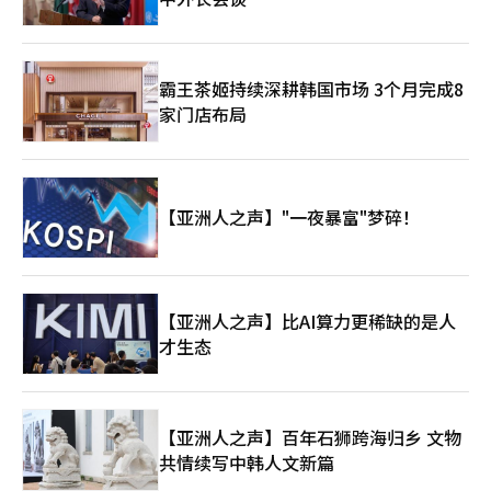
霸王茶姬持续深耕韩国市场 3个月完成8
家门店布局
【亚洲人之声】"一夜暴富"梦碎！
【亚洲人之声】比AI算力更稀缺的是人
才生态
【亚洲人之声】百年石狮跨海归乡 文物
共情续写中韩人文新篇