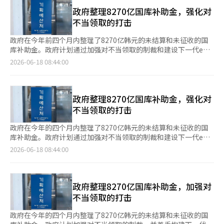
面发挥着前线的重要作用。”并呼吁：“请务必努力构建下一代e
首都圈大学的7.4%（16万3131亿韩元）。专科大学的非首都圈增
基金81亿元和彩票基金（彩票收益）62亿元则被分类为不同项
国助系统，以根本上阻止国库补助金的违规领取，并利用区块链等
政府整理8270亿国库补助金，强化对
速（8.9%）也高于首都圈（7.5%）。这表明，面临学龄人口减少
目。虽然项目性质不同，但均为政府管理和支持的资金。然而，由
新技术进行实时执行研究。” 关于综合财政信息公开平台‘大家
不当领取的打击
危机的地方大学，优先将通过学费上涨等方式获得的资金投入到奖
于多个项目分散公示，实际政府支持规模显得被缩小，公众难以了
的财政’，他表示：“希望能在年内顺利建设。” 朴部长还指
学金扩充、教育环境改善等吸引学生的教育投资中。从支出项目分
解协会的政府依赖程度。 文化体育观光部相关人士指出：“需要
出：“财政是国民的，作为国家主人，国民有权了解财政情
政府在今年前四个月内整理了8270亿韩元的未结算和未征收的国
析，大学财政结构的脆弱性更加明显。今年私立大学教务会计中的
确认协会是基于什么标准将体育振兴基金和彩票收益这两个项目进
况。”他强调：“通过‘大家的财政’扩大财政信息公开，将使国
库补助金。政府计划通过加强对不当领取的制裁和建设下一代e国
教职员工工资（薪酬）为10万3159亿韩元，占比最大
行区分公示。”此外，“似乎是将与地方政府或其他部门的合作项
民能够进行财政监督，避免类似和重复项目造成的预算浪费。”
之助，全面强化国库补助金管理体系。 17日，计划预算处在副部
2026-06-18 08:44:00
（38.3%），但增速为3.3%，保持稳定。然而，设施维护费、电
目所获得的预算进行区分，但有些年份标注为‘国库补助金’，有
他补充道：“这将进一步提高国家财政的效率，实现‘国民主权财
长任期根主持的第六次补助金管理委员会上，检查了“国库补助金
费等管理运营费用增长了6.0%，校内外奖学金等研究和学生费用
些年份则标注为‘补助金’，缺乏一致性。” 同时，文化体育观
政’。”并呼吁：“请尽全力确保国民能够轻松便捷地获取和利用
不当领取根绝对策”的推进情况以及未结算和未征收补助金的整理
增长了7.3%，土地和建筑购置等资产及负债支出则激增10.1%。
光部正在准备与北中美世界杯小组赛出局相关的特别审计。目前，
财政信息。” 此外，他还表示：“计划财政部将始终作为韩国财
成果。 计划处表示，今年以来已整理总额为2万7000亿韩元的未结
尤其是教务会计中工资和管理运营费用的最低“固定费用”规模达
审计室正在审查审计范围和推进计划，具体的启动时间尚未确定。
政创新的坚定伙伴，与韩国财政信息院共同支持。”※ 本报道经
算和未征收国库补助金。其中，从今年2月至5月整理的金额为
政府整理8270亿国库补助金，强化对
13万9387亿韩元，已达到私立大学所获得的纯学费收入（13万
文化体育观光部相关人士表示：“具体内容整理后将会公布。”对
人工智能（AI）系统翻译与编辑。
8270亿韩元（占30.9%）。实际从国库中回收的金额为5205亿韩
不当领取的打击
5023亿韩元）的103.2%。这意味着，仅靠学生缴纳的学费，连大
此，本社多次尝试通过电话和短信联系韩国足球协会以获取解释，
元，属于除原有税外收入外的额外资金。 政府也在积极推进国库
学最基本的生存成本——人力成本和管理费用都无法覆盖。大学们
但未能取得联系。 文化体育观光部此前因尤尔根·克林斯曼前教
补助金不当领取根绝的后续措施。继4月设立不当领取举报中心
政府在今年的四个月内整理了8270亿韩元的未结算和未征收的国
在政府引导下，按照适用的储备金政策，今年不分首都圈（8553
练和洪明甫教练的任命过程中的不公正争议而进行的审计中，法院
后，5月还在补助金管理委员会下设立了补助金不当领取审查小
库补助金。政府计划通过加强对不当领取的制裁和建设下一代e国
亿韩元）和非首都圈（3568亿韩元），增加了提取储备金的金
在一审中承认了文化体育观光部的审计权和程序的合法性，因此认
组，完成了国库补助金综合管理指引的修订，以加强治理体系。
之助，全面强化国库补助金管理体系。 17日，计划预算处在副部
额，以进行全面的教育环境改善（提取建筑基金5772亿韩元）。
2026-06-18 08:44:00
为此次特别审计推进不会存在法律问题。 李在明总统也将此次世
目前，计划处与财政信息院及相关部门联合对总计1万3240个补助
长任期根的主持下召开了第六次补助金管理委员会，检查了“国库
此次分析结果表明，最近私立大学的学费上涨不仅仅是为了财政积
界杯小组赛出局称为“组织和人事的失败”，并要求进行协会改
项目进行历史上最大规模的现场检查，检查将持续到10月底。 政
补助金不当领取根除对策”的推进情况及未结算和未征收补助金的
累，而是“生存的无奈选择”。在固定费用结构超过学费收入的情
革。李总统表示：“世界杯参赛需要投入大量国民税金和国家支持
府表示，现场检查结束后，将通过计划处不当领取审查小组和各部
整理成果。 计划处表示，今年以来已整理总额达2万7000亿韩元的
况下，如果没有国库补助金或捐款（增长5.0%）、教育部收入
能力”，并指示进行准确的原因分析和防止再发生的对策。此外，
门不当领取审议委员会进行审议和决议，采取后续措施处理被查出
未结算和未征收国库补助金。其中，从今年2月至5月，共整理了
政府整理8270亿国库补助金，加强对
（增长5.0%）等大学自身的资金筹集努力，正常运营将变得不可
他还要求将协会长的选举方式从少数间接选举改为所有相关体育人
不当领取的项目。此外，政府还计划在下半年修订补助金法，将不
8270亿韩元（占30.9%）。实际从国库中追回的金额为5205亿韩
能。所获得的资金更多地用于研究和学生费用（增长7.3%）或教
不当领取的打击
士的直接选举，并建立监督和制衡机制，以提高协会运营的透明度
当领取的制裁罚金上限从现行的返还金额的5倍提高至8倍。 同
元，属于除原有税外收入外的额外资金。 政府也在积极推进国库
育投资扩大（增长8.0%），直接惠及学生和提高教育质量，这一
和公正性。※ 本报道经人工智能（AI）系统翻译与编辑。
时，为了激活不当领取举报，政府计划在今年9月底之前修订补助
补助金不当领取根除的后续措施。继4月设立不当领取举报中心
点是积极的。然而，只要学费收入持续向首都圈大学集中，财政状
政府在今年的四个月内整理了8270亿韩元的未结算和未征收的国
金法实施条例，扩大举报奖励金的支付标准。 此外，政府还启动
后，5月还在补助金管理委员会下新设了补助金不当领取审查小