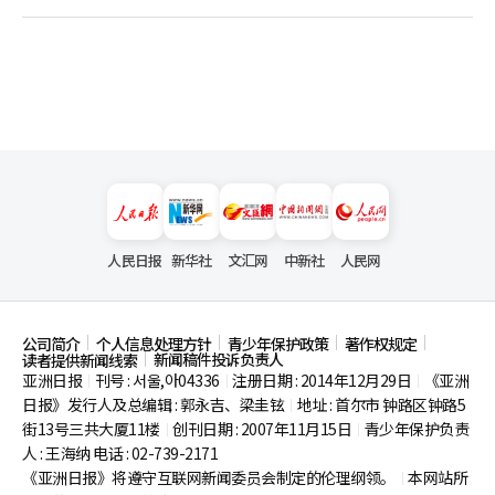
人民日报
新华社
文汇网
中新社
人民网
公司简介
个人信息处理方针
青少年保护政策
著作权规定
新闻稿件投诉负责人
读者提供新闻线索
亚洲日报
刊号 : 서울,아04336
注册日期 : 2014年12月29日
《亚洲
|
|
|
日报》发行人及总编辑 : 郭永吉、梁圭铉
地址 : 首尔市
钟路区钟路5
|
街13号三共大厦11楼
创刊日期 : 2007年11月15日
青少年保护负责
|
|
人 : 王海纳 电话 : 02-739-2171
《亚洲日报》将遵守互联网新闻委员会制定的伦理纲领。
本网站所
|