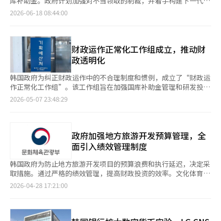
况不佳的地方大学将难以避免倒闭危机。韩国私立大学总长协会
库补助金。政府计划加强对不当领取的制裁，并着手构建下一代e
了国库补助金管理系统e国之助的全面改版。自2017年开通以来，
组，完成了加强治理体系的国库补助金综合管理指引的修订。 目
（私总协）秘书长黄仁成表示：“我们不能仅依赖政府的统一财政
国之助，以全面强化国库补助金管理体系。 17日，计划预算处在
2026-06-18 08:44:00
经过9年，e国之助将转型为基于人工智能、云计算和数据的下一代
前，计划处与财政信息院及相关部门联合对总计1万3240个补助项
支持项目，考虑到急剧的物价上涨和大学的财政限制，应该重新审
副部长任期根主持的第六次补助金管理委员会上，检查了“国库补
系统，以实现对所有国库补助金的综合管理。 计划处计划在今年9
目进行历史上最大规模的现场检查。检查将持续到10月底。 政府
视现行的学费上涨监管政策。”他指出：“应根据大学所处的环
助金不当领取根绝对策”的推进情况以及未结算和未征收补助金的
月之前制定业务流程重设计和系统建设方案，随后推进后续程序，
表示，现场检查结束后，将通过计划处不当领取审查小组和各部门
境，允许其自主调整学费并透明执行，同时迫切需要为非首都圈大
整理成果。 计划处表示，依据今年的标准，已整理总额为2万7000
目标是在2030年开通。 副部长任期根表示：“国库补助金的不当
不当领取审议委员会进行审议和决议，采取后续措施应对不当领取
学制定多样化的财政补充措施。”黄仁成秘书长还表示：“最近讨
亿韩元的未结算和未征收国库补助金。其中，从今年2月至5月，共
财政运作正常化工作组成立，推动财
领取是损害国家政策效果和浪费国民宝贵税收的严重犯罪行
的项目。此外，政府还计划在下半年修订补助金法，将不当领取的
论的关于半导体特殊情况下的超额税收也应用于高等教育的方案应
整理了8270亿韩元（占30.9%）。其中，实际从国库中追回的金
政透明化
为。”他强调：“我们将通过现场检查与相关制度的联动，确保从
制裁罚金上限从现行的返还金额的5倍提高到8倍。 同时，为了激
尽快制定。”他强调：“应利用额外税收设立未来应对基金，投资
额为5205亿韩元，属于除现有税外收入外的额外资金。 政府也在
不当领取的查处到不当领取金额的回收、制裁等后续管理的全过程
活不当领取的举报，政府计划在今年9月底之前修订补助金法实施
于青年等下一代的成长引擎和地方人才，打破资金分配壁垒，直接
积极推进国库补助金不当领取根绝的后续措施。继4月设立不当领
韩国政府为纠正财政运作中的不合理制度和惯例，成立了“财政运
得到彻底管理。” 他还补充道：“我们将毫不松懈地推进下一代e
条例，扩大举报奖励金的支付标准。 此外，政府还启动了国库补
投资于大学，以支持与国家竞争力密切相关的人工智能、半导体、
取举报中心后，5月又在补助金管理委员会下新设了补助金不当领
作正常化工作组”。该工作组旨在加强国库补助金管理和研发投资
国之助的建设，以预防国库补助金未结算和未征收的问题，消除国
助金管理系统e国之助的全面改版。自2017年开通以来，e国之助
生物等高端领域的研究生教育和研究人才的培养。”※ 本报道经
取审查小组，以加强治理体系，已完成国库补助金综合管理指引的
正常化，以提高财政透明度和效率。规划预算处于7日下午在财政
2026-05-07 23:48:29
库补助金不当领取的监测盲区，防止国家财政的流失。”※ 本报
已过去9年，政府计划将其转变为基于人工智能、云计算和数据的
人工智能（AI）系统翻译与编辑。
修订。 目前，计划处与财政信息院及相关部门联合对总计1万3240
信息中心召开了由副部长任基根主持的首次会议。此工作组是李在
道经人工智能（AI）系统翻译与编辑。
下一代系统，以实现对所有国库补助金的综合管理。 计划处计划
个补助项目进行历史上最大规模的现场检查。检查将持续到10月
明政府“国家正常化项目”的一部分，旨在检查和改善财政运作中
在今年9月之前制定工作流程重设计和系统建设方案，随后推进后
底。 政府表示，现场检查结束后，将通过计划处不当领取审查小
的低效和不合理惯例。工作组由副部长任组长，内设三名科长及六
续程序，目标是在2030年开通。 副部长任期根表示：“国库补助
组及各部门不当领取审议委员会进行审议和决议，针对不当领取项
名民间专家组成。李在明总统上月表示，要改善社会制度的公平、
政府加强地方旅游开发预算管理，全
金的不当领取是损害国家政策效果和浪费国民宝贵税收的严重犯罪
目采取后续措施。此外，政府还计划在下半年修订补助金法，将不
透明和合理性，结束违反规则获利、遵守规则受损的时代，并指示
面引入绩效管理制度
行为。”他强调：“我们将通过现场检查与相关制度的联动，确保
当领取的制裁罚金上限从现行的返还金额的5倍提高至8倍。 同
各部门推进“非正常的正常化”任务。会议讨论了通过规划预算处
从不当领取的发现、追回不当领取金额到制裁等后续管理的全过程
时，为了激活不当领取举报，政府计划在今年9月底之前修订补助
的头脑风暴和外部专家建议提出的重点任务，包括加强国库补助金
韩国政府为防止地方旅游开发项目的预算浪费和执行延迟，决定采
得到严格管理。” 他还补充道：“为了预防国库补助金未结算和
金法实施条例，扩大举报奖励金的支付标准。 此外，政府还启动
管理、恢复研发投资正常化及信任、设立举报基金以鼓励举报股价
取措施。通过严格的绩效管理，提高财政投资的效率。文化体育观
未征收的问题，消除国库补助金不当领取监测的盲区，我们将毫不
了国库补助金管理系统e国之助的全面改版。自2017年开通以来，
操纵和串通等不当行为。副部长任表示：“规划处不仅负责个别财
光部于28日公布了包含绩效管理制度的《旅游振兴法》修正案，该
2026-04-28 17:21:00
松懈地推进下一代e国之助的建设，防止国家财政的流失。”※ 本
经过9年，e国之助将转型为基于人工智能、云计算和数据的下一代
政项目，还统筹财政。我们将不断检查和改善财政运作过程，直到
修正案将于10月29日正式实施。修正案的核心是建立从计划到完
报道经人工智能（AI）系统翻译与编辑。
系统，以实现所有国库补助金的综合管理。 计划处计划在今年9月
公众满意，并让公众在现场感受到变化。”规划处计划与国务调整
工的综合管理体系，以解决长期以来在国会结算过程中被批评的地
之前制定工作流程再设计和系统建设方案，随后推进后续程序，目
室等相关机构协商，最终确定推进任务。此外，预计在6月初的第
方旅游开发项目管理不足问题。◆ 重点评估百亿以上项目，提供
标是2030年正式投入使用。 副部长任期根表示：“国库补助金的
二次会议上，将检查各任务的推进情况，并向公众公开相关成果。
定制咨询新制度主要包括三大变化。首先，重点评估总投资100亿