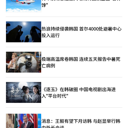
金融机构也在增加，除了现有的KB国民银行、信韩银行、友利银
饽"
行、韩亚银行、IBK企业银行、NH农协银行、BNK釜山银行外，
BNK庆南银行和IM银行也表示参与意愿，金融业合作范围正在扩
大。消费者可以将银行存款转换为存款代币，并在指定的线上线下
商店通过QR码支付。使用场所也将扩大，便利店、超市、咖啡
热浪持续侵袭韩国 首尔4000处避暑中心
店、书店等生活密切相关的商店将构建存款代币支付环境，并在实
投入运行
际消费环境中验证其应用性。基于数字货币的支付正成为补充现有
支付手段的新基础设施。第二阶段项目将超越第一阶段的限制环
境，适用于普通消费者和实际财政执行，预计将同时验证技术稳定
性和制度可能性。LG CNS计划通过数字货币基础设施的升级、参
与机构的扩大、支付环境的构建，推动存款代币基础的金融服务扩
极端高温席卷韩国 连续五天报告中暑死
展。随着数字货币试验项目扩大至实际交易阶段，预计将对未来金
亡病例
融基础设施的变化产生影响。LG CNS数字业务部副总裁金洪根表
示：“我们将持续升级能够稳定应用于公共财政和民生的数字货币
基础设施，并积极支持以存款代币为中心的各种创新服务的实
现。”※ 本报道经人工智能（AI）系统翻译与编辑。
《逐玉》在韩破圈 中国电视剧出海进
入"平台时代"
消息：王毅有望下月访韩 与赵显举行韩
中外长会谈