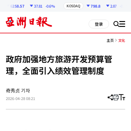
코
인
6258.57
37.81
-0.6%
798.8
2.87
-0.36%
KOSDAQ
정
보
all
登录
搜
men
索
主页
文化
政府加强地方旅游开发预算管
理，全面引入绩效管理制度
奇秀贞 기자
2026-04-28 08:21
分
打
调
享
印
整
文
大
章
小