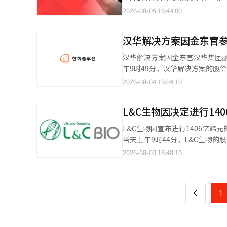
成贤表示：“考虑到6月卡特斯
子和SK海力士为基础资产的16种
2026-08-05 16:44:00
太空太阳能的动力，目前股价已下
4830万股）下降6.3%。与上个
与编辑。
1兆2543亿韩元，远未达到上个
汉华解决方案因金东官参
的监管加强。金融监管机构自上个月
以缓解投资过热。投资门槛的提高
汉华解决方案因金东官汉华集团副
股的资金，开始流向相对被忽视的
午9时49分，汉华解决方案的股价
点（5.88%），收于780.72，单一股票杠杆监
一度上涨至27650韩元。 金
2026-08-04 19:04:10
胀与连续加息条件 - 韩国7月消费
为利空消息。然而，此次金副会
担忧，7月物价进入2%区间，但
一天的公告中表示，金副会长于上月
（环比上涨0.72%）。 - 预
L&C生物因决定进行14
104553股。最大股东汉华的持股
上升至3.4%和3.1%。 - 
股价。该公司在上月29日公告称，
L&C生物因宣布进行1406亿韩元的股东配
右。 - 基于这些假设，2026年至20
收入同比增长47.0%，营业利润同
当天上午9时44分，L&C生物的股价下跌6600韩
日）主要公告 ▷现代绿食品，决定
其是可再生能源部门，受益于模块
370万股普通股进行1406亿韩
2026-08-03 18:48:10
页
亿韩元的中期现金分红……每股31
1664亿韩元，成为业绩改善的
元，较当时收盘价（51900韩元）低26
市废止异议申请被驳回……将进行
元，营业利润为871亿韩元，实
模新股发行引发的股权稀释担忧以及发行价格折扣
一
基金动态（截至3日，不包括ETF） 国内股票型 
人证券研究中心的白英灿表示：
元用于设施投资，计划在京畿道
7月服务业PMI 美国：7月ADP
太阳能工厂的全面商业化预计将推
上
1
产品生产设施，引入智能工厂及
将为北美太阳能业务带来额外的
金和偿还债务。 此次投资是为了应对与人体来源脂肪组织相关的国内政策变化。L&C生物原本计划在美国建立生产基
（AI）系统翻译与编辑。
地，但由于相关法律法规的修订，