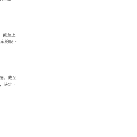
，考虑到
的1亿
）系统翻译
易金额也仅为
融监管机构
0万韩元，
半导体大型
，截至上
3.37
方案的股价
的担忧被视
 尽管令人
决方案在前
务物价上涨
股增加至
涨率将分别
善也支撑了
2.5%左
韩元。营业
的首次。 尤
进行100
业利润为
8000韩
豪艾尔，上
650亿韩
表制 ◆
态度。想象
卡特斯维尔
脂肪组织的
232条）
用于运营资
经人工智能
司表