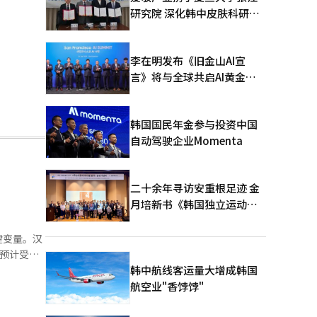
研究院 深化韩中皮肤科研合
作
李在明发布《旧金山AI宣
言》将与全球共启AI黄金时
代
韩国国民年金参与投资中国
自动驾驶企业Momenta
二十余年寻访安重根足迹 金
月培新书《韩国独立运动圣
地：向旅顺口追问历史》出
版
键变量。汉
预计受到
能电池的
韩中航线客运量大增成韩国
应链上与中
航空业"香饽饽"
使用中国多