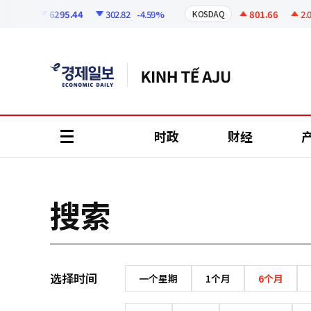
코
인
6295.44
302.82
-4.59%
801.66
2.07
SPI
KOSDAQ
정
보
时政
财经
all
menu
搜索
选择时间
一个星期
1个月
6个月