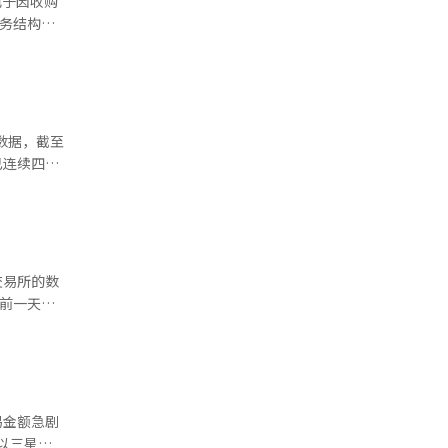
电子因收购
、度假村、
财务结构恶
最大股东将
重塑将尽量
为主承销
债券的发行
份情况进
强制平
的基础上，
至
已连续四个
还了总计
为最大股
件均发生了
因为需要确
金筹集的推
在前一天也
配售增资
转换债券发
00韩元，
报道经人工
0亿韩元。
易金额急剧
以三星电