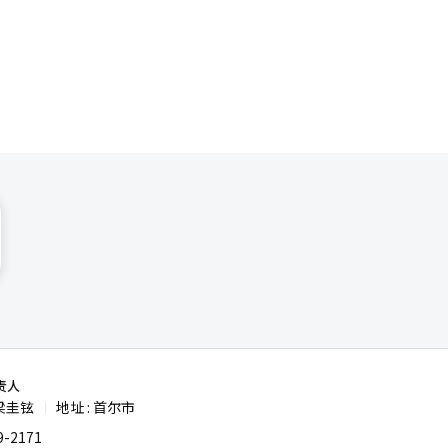
的可转换债
责人
梁圭铉
地址 : 首尔市
|
-2171