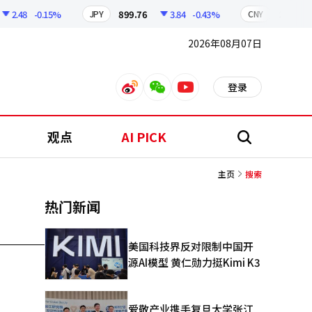
2.48
-0.15%
899.76
3.84
-0.43%
210.96
JPY
CNY
2026年08月07日
登录
weibo
weixin
youtube
观点
AI PICK
搜
索
主页
搜索
热门新闻
美国科技界反对限制中国开
源AI模型 黄仁勋力挺Kimi K3
爱敬产业携手复旦大学张江