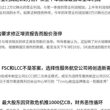
Q셀在美国的市场地位将相对增强。 如果汉华Q셀的价格竞争力和盈利能
过1.2万亿韩元的营业利润。与第一季度的营业利润相加，上半年利润规
将提高。汉华解决方案为改善美国太阳能业务投资和财务结构而推进增资
年营业利润的水平。如果这种趋势持续，今年的年营业利润突破3万亿韩元已
为原计划的2.4万亿韩元的一半。 然而，如果关税不仅限于中国商品，而是
次实现年营业利润和净利润“2万亿韩元时代”后，将再次实现“量子飞跃
同。由于多晶硅是太阳能电池的核心原料，汉华Q셀也将直接承担原料采购
公司韩国投资证券今年第二季度的合并营业利润为1.2102万亿韩元，比
税仅针对中国商品，汉华解决方案可以期待反向利益，但最终需要具体的关
.1%。 同期，营业收入为12.8956万亿韩元，同比增加
则显得相对平静。由于三星电
构要求修正增资报告而股价涨停
韩元，增长64.0%。扣除法人税费用前的持续经营利润为1.296万亿韩元，
本中，核心材料硅晶圆的占比微乎其微。根据各自的业务报告，去年三星电
提交与增资相关的修正报告而股价涨停。市场普遍认为，这反映了对大规模
625万亿韩元，占整体原材料采购额的12.4%；而SK海力士则更低，仅为1.
收入为23.4397万亿韩元，同比增加113.6%。 按业务部门划分，委托交易
的股价较前一交易
子和SK海力士提前建立了避免特朗普政府关税冲击的本地生产基地。两家
为最大比例。其次是运作（交易）27.0%、企业金融（IB）16.0%、资产
迪对其在上月28日提交的增资相关证
元（约70万亿韩元）。 尚明大学系统半导体工程系教授李钟焕表示：“韩
由于股市交易额增加，手续费收入比上季度增长44.2%；资产管理部门由
内未提交修正报告，则该证券报告将被视为撤回。 此前，SK迪앤迪董事会
但在半导体成品制造时成本占比低，加上已建立美国本地生产基地，因此
续费收入比上季度增长106.8%。 企业金融部门在股票资本市场
行4468万1000股新股，以筹集1367亿2386万韩元的债务偿还资金。
智能（AI）系统翻译与编辑。
等方面获得了手续费收入。运作部门通过IMA相关产品供应和企业金融交
相允：FSC和LCC不是答案，选择性服务航空公司将创造新
忧而表现疲软。 金融监督院解释称：“由于重要事项的记载或
工智能（AI）系统翻译与编辑。
合理投资判断或导致投资者产生重大误解，因此要求修正。” 市场分析认为，
)和低成本航空公司(LCC)的二元商业模式，成长为选择性服务航空公司(SS
进程重新审视，从而减轻现有股东的股权稀释负担，这一期待推动了股价上
价在前一天之前一直处于疲软状态。此次修正要求增加了对大规模新股发行
入。※ 本报道经人工智能（AI）系统翻译与编辑。
索诺集团积累的接待经验。”他还表示：“品牌价值在于客户的体验，我们
旅行目的选择性地提供核心航空服务。国
，最大股东因贷款危机推1000亿CB，财务恶性循环
和欧洲等长途航线则将提升服务质量并增强票价竞争力。 Trinity航空在今
值机柜台，并计划从下半年开始逐步运营机场内的贵宾室。机上娱乐(IFE