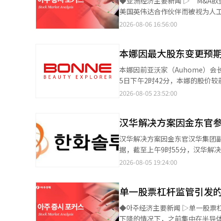
◆亚洲经济主要新闻 ▷‘M&A欲
(IFC)、餐饮等高端服务将作为
美国英伟达合作伙伴而被视为人工
里程服务等多样化项目。 由于中东战争导致的高油价和高汇率等经营环境严峻，李代表对财务担忧表示：“虽然长途
化，股价暴跌，最大股东不得不以
2026-08-06 16:56:00
航线扩展和高油价、汇率等因素
财务风险转嫁给成浩电子。 - 根
利用现有资产，在不损害财务健康的范围内逐步推进。” 关于新长
商，计划发行规模为1000亿韩
取和需求。”并透露最近获得的布达佩斯航线预计将在明年开
本娜因最大股东变更预
是否是为了支持陷入资金危机的最
以品牌象征的“Trinity灰”和“玫瑰金”为主色，增强了功
一步恶化。股价持续下跌，至7月
本娜因前亚沃家（Auhome）会长具美贤
年来积累的服务价值视为与天空相
仓”的条款，开始对西龙电子形成
5日下午2时42分，本娜的股价较前
创造出索诺集团独特的服务价值，
0.05%，将立即失去控制权。 
交易日达到价格限制，表现强劲。 本娜于上月31日公告，最大股东林成基及其他四人将其持有的316万2940股
2026-08-05 23:52:00
1350亿韩元的现金。 ◆主要报告 ▷从会议记录和7月物价看货币政策委员会：预计10月加息，而非8月连续加息- 7月
以约140亿韩元的价格转让给具
会议记录中，主张采取先发制人
东。剩余款项支付及管理权转移的预定日期为9月10日。 每股转让价
变化。 - 随着对连续加息的担
汉华解决方案因金东官参
场普遍认为，这一管理权溢价反映了投资者对
认的材料较多。 - 会议记录中几乎没有考虑连续加息的委员，而高汇率和资产市场过热的前提条件均已缓解。预计下
韩元的第三方配售增资和100亿
汉华解决方案因金东官汉华集团副会长参与
次加息时点为10月。 ◆收盘后（5日）主要公告 ▷LG CNS决定进行约727亿韩元的中期现金分红……每股750韩元 ▷
进也刺激了投资者的情绪。 本娜是一家专注于化妆品品牌及产品的策划、开发和生产的专业公司，自最大股东变更公
据，截至上午9时55分，汉华解决方
哈纳微电子决定发行规模为100
告以来，持续受到买盘推动，股价
上涨了8.06%，连续两天表现强劲。 金东官副会长参与增资的消息被解读为增强了投资者的信心。 汉华解
2026-08-05 19:24:00
▷考来铅决定进行1019亿韩元的
日公告，金副会长于上月31日参与
行 ◆基金动态（截至4日，不包括ETF） 国内股票型：357亿韩元 海外股票型：-10亿韩元 ◆今日（周四）主要日程
总金额为5亿1168万韩元。 因此，金副会长的持股数量从原来的81,400股增加到104,553股，持股比例为0.05%。 最
德国：工厂订单（6月） 欧元区
单一股票杠杆监管引发
大股东汉华的持股数量也因参与增资而增加至80
智能（AI）系统翻译与编辑。
24000亿韩元的增资，但因股
◆아주经济主要新闻 ▷单一股票
证券界关注到，基于美国太阳能业务的扩展
下降的情况下，之前集中在半导体