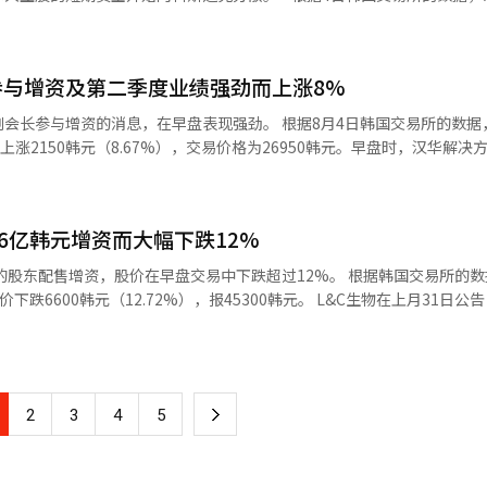
维尔工厂的投产和下半年销售量的增加，业绩改善的趋势将更加明显。此外
单一股票杠杆和反向ETF的交易量为1亿3899万股，较前一个交易日（3日
跌至增资发行价水平，属于可买入的区间。”※ 本报道经人工智能（AI
月30日监管实施前的交易量（12亿2622万股）相比，下降了88.7%。交
月31日基本保证金上调首日的3兆韩元的一半。 - 交易萎缩的原因在于金
与增资及第二季度业绩强劲而上涨8%
31日起，将单一股票杠杆ETF的基本保证金从1000万韩元提高至300
导致短期交易需求萎缩。 - 之前通过单一股票杠杆ETF集中在科斯皮的
会长参与增资的消息，在早盘表现强劲。 根据8月4日韩国交易所的数据
科斯达克和成长股。实际上，科斯达克在当天的交易中较前一个交易日上涨4
上涨2150韩元（8.67%），交易价格为26950韩元。早盘时，汉华解决
管实施后连续三个交易日上涨。 ◆主要报告 ▷韩国7月CPI：季节性通
副会长参与增资的消息刺激了投资者的情绪。通常情况下，增资会因股价稀释
者物价较上月下降0.19%，同比上涨2.78%，低于市场预期（2.9%）。 -
长的参与被解读为公司中长期增长的意愿，从而推动了股价上涨。 汉华解
市场关注的焦点似乎在于核心物价压力（环比上涨0.39%）推动的个人服
31日通过增资获得了普通股23153股。因此，其持股从原来的81400
计8月和9月，受去年SKT通信费下调的基数效应和中秋节影响，消费者物价上
06亿韩元增资而大幅下跌12%
也增加至80357854股，持股比例达到35.61%。 汉华解决方案的业绩改
预计进入第四季度后，原油进口价格下降和运输费用稳定将使消费者物价上涨率降至
2026年第二季度的合并营业收入为45826亿韩元，营业利润为3065亿
售增资，股价在早盘交易中下跌超过12%。 根据韩国交易所的数据，截至
27年年均消费者物价预计将分别上涨2.6%和2.0%，趋于稳定。 ◆市场收盘后（4
比增长200.3%。3000亿韩元的季度营业利润是自2022年第三季度以来
元（12.72%），报45300韩元。 L&C生物在上月31日公告，决定以
回购约132亿5000万韩元的自家股票以提升股东价值 ▷现代绿食品，决定
销售价格上涨和开发资产出售的扩大，营业收入达到24823亿韩元，营
元的股东配售增资，采用后配售未认购股份的公开方式。预计发行价格为每股3
4韩元 ▷纽罗美卡，实施无偿增资权利落……基准价2万1000韩元 ▷大
主力。化工部门也在产品价格上涨和原材料采购稳定的基础上，营业收入为14
.8%。新股配售基准日为9月4日，缴款日为10月22日。 市场普遍认为，大规
上市废止程序 ▷三一CN，任命文勇镇为新任代表理事……转为三人各自代
现了连续两个季度的盈利。 证券界对汉华解决方案下半年业绩改善持乐观
对投资者情绪造成了压制。 公司计划将筹集的资金中有1050亿韩
-966亿韩元 海外股票型 -182亿韩元 ◆今日（周三）主要日程 中国：
“上半年的增资问题在很大程度上得到了解决”，并指出“美国乔治亚州
东灿建设全球智能工厂，扩建人体组织和医疗器械生产线，建立基于人体
民间就业、7月ISM服务业PMI※ 本报道经人工智能（AI）系统翻译与编辑。
动下半年业绩改善”。 他还表示：“本月即将公布的美国贸易扩展法（第
下
2
3
4
5
自动化设备，提升全球质量管理系统，并确保原材料的供应。其余资金将
动力”，并补充说：“最近的股价调整反而是一个买入机会。”※ 本报道
一
允许将人体来源脂肪作为医疗材料使用，因此决定将生产基地转移至国内。 公