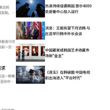
力得到改
热浪持续侵袭韩国 首尔4000
模达到
，但实际筹
处避暑中心投入运行
成定局。证
包括马来西
”。 韩
成本的上
去年同期增
税对象和原
消息：王毅有望下月访韩 与
赵显举行韩中外长会谈
同比增加
子半导体
新股发行可
0242万
公司在美国
中国藏家成韩国艺术收藏市
管理
国在晶圆基
场新"金主"
于发行票据
能够充分抵
新股发行规模
易的联动等
需求
《逐玉》在韩破圈 中国电视
C)这一新概
剧出海进入"平台时代"
涨。 自
的不确定
将成为一个
)、互联网