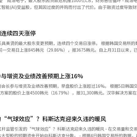
望’成浩电子，最大股东因贷款危机推1000亿CB，财务恶性循环 - 成浩
选择项提供。公司还计划与索诺Trinity集团的基础设施相结合，推出酒店
智能(AI)受益股，但其因过度的并购而付出了代价。由于融资过度导致
持有股份作为担保，并计划发行大规模可转换债券(CB)。有观点指出，
使情况不易，但通过主要股东的增资确保了流动性。”他还表示：“品牌
据金融投资业界的消息，成浩电子最近选择NH投资证券和Kiwoom证券作
途航线，他表示：“我们正在综合评估运输权的获
元的私募可转换债券。 - 市场对大规模融资的目的产生了疑虑。此次可转换
通。 此外，Trinity航空当天还发布了新制服。新制服
期连续四天涨停
大股东西龙电子，而非为公司提供成长资金，成为了讨论的焦点。 - 7月
能性。 索诺Trinity集团会长徐俊赫表示：“请将我们47
底跌至11850韩元，触发了“如果在3个交易日内未能补充担保，将进行
的最大股东变更预期，连续四个交易日涨停。 根据韩国交易所的数据，截至
连的自然演变过程。”他还表示：“我们将在尊重T'way航空运营经验
压力。如果强制平仓执行，西龙电子的持股比例将从原来的38.18%骤降
一交易日上涨845韩元（29.86%），报3675韩元。自上月31日以来，
形成新的身份。”※ 本报道经人工智能（AI）系统翻译与编辑。
- 因此，西龙电子在股价下跌加剧的7月8日至31日之间，分五次逐步提前偿
股票
美贤。此次转让的股份占总发行股份的37.7%，交易完成后，具美贤将成
措施的委员仅有一人。消费者物价、生活物价下降以及股市调整等前提条
格为4427韩元，显著高于合同签署时的股价。市
忧减退，中短期内利率可能继续下行。 - 然而，利率下行的幅度可能有限，
与增资及业绩改善预期上涨16%
本娜企业价值及未来成长潜力的期待。 此外，本娜还计划进行约22亿
韩元的私募可转换债券（CB）发行。市场分析认为，最大股东变更与新资
增资及业绩改善预期，早盘股价上涨超过16%。 根据5日韩国交易所的数
案的股价上涨4500韩元（16.79%），报31,300韩元。汉华解决方案
0亿韩元的可交换债券 ▷由于管理类别指定的担忧，썸에이지决定撤回股东
表现强劲。※ 本报道经人工智能（AI）系统翻译与编辑。
决方案在3
季度现金分红……每股5000韩元 ▷光和电子完成60亿韩元规模的私募可
了旧股东增资，购买了23,153股汉华解决方案普通股，购买价格为22,1
：零售销售（6月） 美国：单位劳动成本、非农生产率（第二季度）※ 本
的“气球效应”？科斯达克迎来久违的暖风
,357,854股，持股比例为35.61%。 汉华解决方案最初计划进行
东反对、金融监督院的更正要求及股价下跌等原因，最终将规模缩减至1200
杠杆监管引发的“气球效应”？科斯达克迎来久违的暖风 - 在交易量和交
和新业务的动力，业绩改善的可能性正在上升。 尤真投资证券的研究员黄
大型股的短期资金开始向科斯达克分散。 - 根据4日韩国交易所的数据，