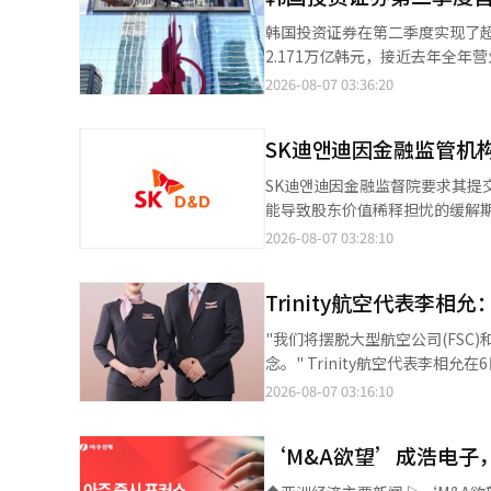
晶硅的产品价格竞争力下降，汉华
韩国投资证券在第二季度实现了超
善，增资所筹资金的投资效果也
2.171万亿韩元，接近去年全
集金额为1.1713万亿韩元，仅
券界认为，韩国投资证券在去年首
2026-08-07 03:36:20
亚等进口商品，情况将会有所不
国金融控股公司于6日公告，其子
升。 业内人士表示：“如果关
长92.4%。与前一季度（9599亿韩元）相比，也增长了26
产地标准等详细信息，以准确判断影响。” 利用多晶硅作为基础材料的国内半导体行业
SK迪앤迪因金融监管机
94.7%。当期净利润为9464亿
子和SK海力士的半导体制造成
68.4%。 上半年累计数据的增长更为显著。今年上半年营业利润为2.171万亿韩元，同比增加89.1%。累计净利润为
SK迪앤迪因金融监督院要求其
（DS）部门的年晶圆采购额为2.1
1.7311万亿韩元，增长68.9%；累计营业
能导致股东价值稀释担忧的缓解期待。 根据韩国交易所的数据，截至当天下午3时10分，SK迪앤迪
亿韩元（7%）。 此外，三星电
（BK）占上半年收入的41.2%，
日上涨1365韩元（29.84%），报5940韩元。 金融监督院于前一天要求SK迪앤
2026-08-07 03:28:10
的设施投资规模已超过500亿美
（WM）15.8%。委托交易部门
券报告进行修正。如果SK迪앤迪在三个月
础材料上对海外的依赖度较高，
和综合投资账户（IMA）、基金销售的扩大，手
于上月28日决定以股东配售方式发
御关税风险。”※ 本报道经人工
（ECM）、增资、国内债券承销
Trinity航空代表李
约占现有发行股票数量的240%，公告后股价因稀释担
方式扩大了收入。※ 本报道经人
标示内容不明确，可能会妨碍投资者的
"我们将摆脱大型航空公司(FSC
金融监管机构的干预可能导致增资
念。" Trinity航空代表李相允在6日于首尔索诺佩利切会议中心举行的“Trinity航空品牌推出·制服走秀”活动中介
增资决定以来，SK迪앤迪的股
绍了新的商业战略SSC概念。 李代表强调：“我们将成为客户可以放心选择的航空公司，融合安全、信任、客户定制
2026-08-07 03:16:10
性，投资者情绪改善，买盘开始涌
服务以及T'way航空的安全和
始终值得信赖的企业，而非仅仅提供华丽服务。” SSC的特点是根据航线和
‘M&A欲望’成浩电子
内和短途航线将保持合理的票价，而美洲
年2月于仁川国际机场开设了高端