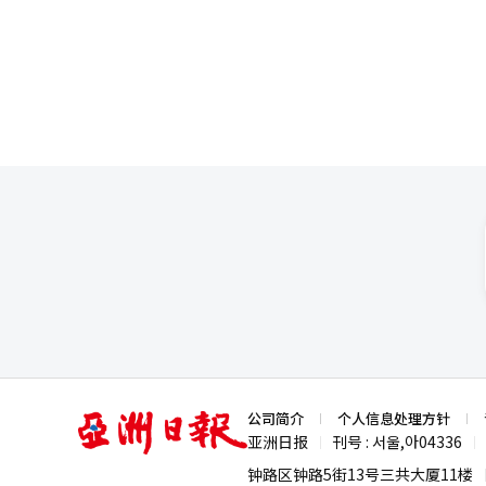
示，为了提升股东价值，将在增资
券（CB），以缓解潜在的股权稀
亚
公司简介
个人信息处理方针
洲
亚洲日报
刊号 : 서울,아04336
|
|
日
报
钟路区钟路5街13号三共大厦11楼