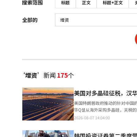
搜索范围
标题
正文
标题+正文
全部的
‘增资’
新闻
175
个
美国对多晶硅征税，汉华
美国特朗普政府推动的针对中国
华Q셀从海外采购多晶硅，关税
的影响有限。 根据行业消息，特
2026-08-07 14:04:00
原料，亦用于半导体硅晶圆的生
国竞争的考量。 业内人士认为，如果关税主要针对中国的多晶硅，汉华Q셀将可能获得反向利益。汉华Q셀已在马来
韩国投资证券第二季度营
西亚建立了多晶硅供应链，并在