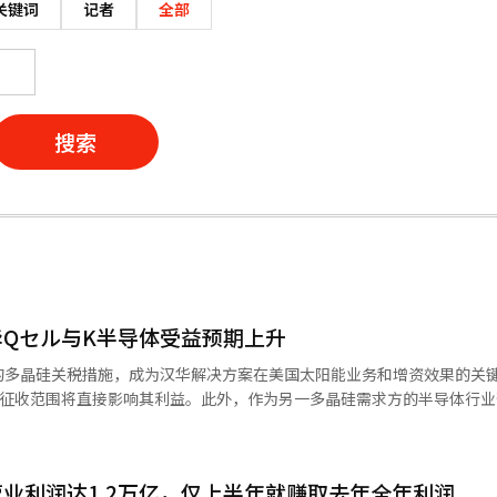
关键词
记者
全部
搜索
Qセル与K半导体受益预期上升
的多晶硅关税措施，成为汉华解决方案在美国太阳能业务和增资效果的关
的征收范围将直接影响其利益。此外，作为另一多晶硅需求方的半导体行业
朗普政府正在准备对进口到美国的多晶硅征收15%的关税。多晶硅是太阳
产。美国此举被解读为保护本国太阳能产业，同时在人工智能和半导体供
业利润达1.2万亿，仅上半年就赚取去年全年利润
美国乔治亚州卡特斯维尔工厂进行硅锭、晶圆、电池和组件的加工。如果