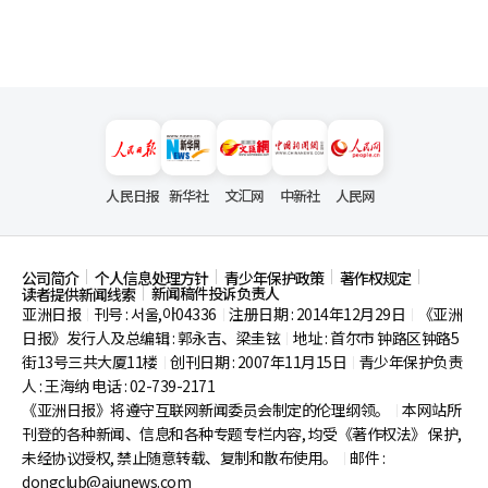
人民日报
新华社
文汇网
中新社
人民网
公司简介
个人信息处理方针
青少年保护政策
著作权规定
新闻稿件投诉负责人
读者提供新闻线索
亚洲日报
刊号 : 서울,아04336
注册日期 : 2014年12月29日
《亚洲
|
|
|
日报》发行人及总编辑 : 郭永吉、梁圭铉
地址 : 首尔市
钟路区钟路5
|
街13号三共大厦11楼
创刊日期 : 2007年11月15日
青少年保护负责
|
|
人 : 王海纳 电话 : 02-739-2171
《亚洲日报》将遵守互联网新闻委员会制定的伦理纲领。
本网站所
|
刊登的各种新闻、信息和各种专题专栏内容, 均受《著作权法》
保护,
未经协议授权, 禁止随意转载、复制和散布使用。
邮件 :
|
dongclub@ajunews.com