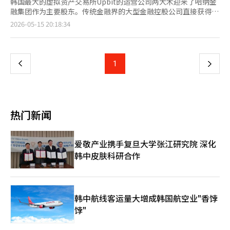
韩国最大的虚拟资产交易所Upbit的运营公司两大木迎来了哈纳金
融集团作为主要股东。传统金融界的大型金融控股公司直接获得两
大木的股份，使得两大木在虚拟资产交易所的基础上，能够扩展为
页
2026-05-15 20:18:34
区块链基础金融基础设施企业。 哈纳金融于15日通过哈纳银行董
事会决议，以约1兆33亿韩元收购卡카오投资持有的两大木228万
一
4000股，6.55%的股份。此次交易完成后，哈纳银行将成为两大
木的第四大股东，继宋致亨两大木董事长、金亨年副会长和我们技
上
1
下
术投资之后。卡카오投资的持股比例将从原来的10.58%降至约
4%。 此次投资被评估为国内商业银行对单一数字资产企业投资的
一
最大规模。过去，银行与虚拟资产交易所的关系仅限于实名账户的
发放等有限的合作，而此次大型金融控股公司直接参与成为两大木
页
的主要股东，意义非凡。 对两大木而言，这在治理结构和业务扩
热门新闻
展方面都具有重要意义。金融监管机构一直在加强对虚拟资产经营
者的财务健康、大股东资格和内部控制标准的制度整顿。在这种情
况下，哈纳金融作为主要股东的参与，将有助于两大木增强经营透
爱敬产业携手复旦大学张江研究院 深化
明度和与制度金融的接触。 关键在于Upbit之后的增长战略。虽然
韩中皮肤科研合作
两大木在国内虚拟资产交易市场上已获得压倒性的知名度，但仅依
靠交易手续费的业务结构在市场波动中显得脆弱。与哈纳金融的合
作将成为其业务扩展至海外汇款、支付结算、代币证券、稳定币等
数字金融基础设施领域的契机。 两大木与哈纳金融已经在区块链
基础设施方面展开了合作。两大木上个月与哈纳金融、浦项国际签
韩中航线客运量大增成韩国航空业"香饽
署了合作协议，决定利用自有的Layer2区块链“GIWA链”共同构
饽"
建金融、数字资产和产业融合基础设施。合作的核心在于将哈纳金
融的外汇网络、浦项国际的全球供应链与两大木的区块链技术相结