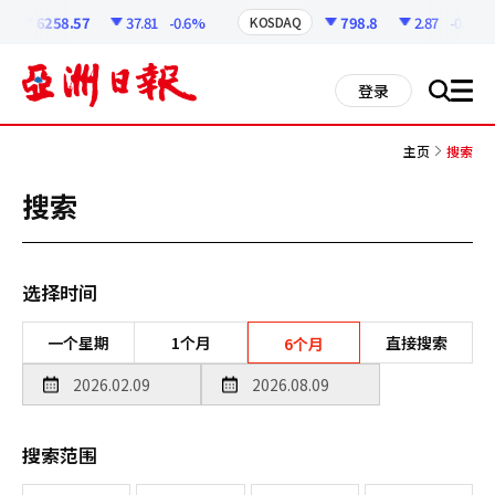
코
인
6258.57
37.81
-0.6%
798.8
2.87
-0.36%
KOSDAQ
정
보
all
登录
搜
men
索
主页
搜索
搜索
选择时间
一个星期
1个月
直接搜索
6个月
搜索范围