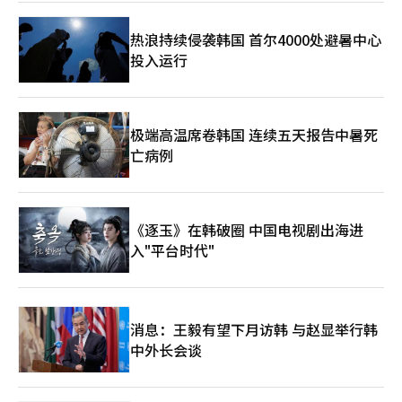
合。 此前，哈纳金融与两大木还完成了基于区块链技术的外汇汇
款服务的技术验证。验证了能否将现有的基于SWIFT的外汇汇款体
热浪持续侵袭韩国 首尔4000处避暑中心
系扩展为基于区块链的消息和结算结构。这一趋势与两大木希望从
投入运行
单纯的交易所运营商转型为链上金融基础设施企业的战略相吻合。
市场也关注韩元稳定币和代币证券领域的合作可能性。如果韩元基
础的数字货币和代币化资产市场在制度框架内开放，两大木将拥有
虚拟资产用户基础和区块链技术，而哈纳金融则具备银行、证券、
外汇和资产管理能力，双方可以进行角色分工。然而，韩元稳定币
极端高温席卷韩国 连续五天报告中暑死
的法制化和监管标准是实现商业化的关键变量。 Upbit的实名账户
亡病例
体系短期内不会发生变化。Upbit目前与K银行保持实名账户的合
作，而此次股份投资不仅是简单的账户合作变更，更是为数字资产
基础的未来金融生态系统构建进行的战略投资。 围绕两大木的另
一个变量是与NAVER金融的企业合并。公平交易委员会于去年11
《逐玉》在韩破圈 中国电视剧出海进
月接收了NAVER金融与两大木的企业合并申请，并已开始审查。
入"平台时代"
今年3月，委员会要求提交额外资料。业内人士认为，公平交易委
员会如何定义支付、金融科技、虚拟资产和数据市场将成为审查的
核心议题。 如果与NAVER金融的合并获得批准，并加上哈纳金融
的股份参与，两大木的业务格局将发生重大变化。Upbit的虚拟资
产平台、NAVER的用户接触和支付数据、哈纳金融的金融基础设
消息：王毅有望下月访韩 与赵显举行韩
施相结合，可能形成涵盖数字资产、支付、资产管理和区块链金融
中外长会谈
的大型生态系统。 然而，期待与挑战并存。虚拟资产交易所与金
融控股的结合伴随着用户保护、内部控制、利益冲突、市场支配力
和数据利用等问题。尤其是交易所业务面临市场波动和监管风险，