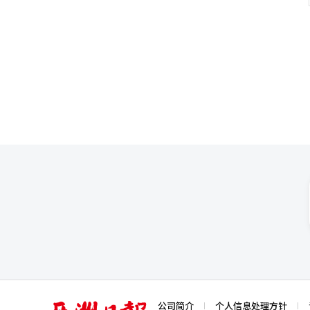
能力得以改善。因此，分析认为
△2024年美国商业化6000万美元
迅速从“内需中心”向“出口导
商业化3000万美元等。各阶段
开发生产（CDMO）和生物类似
构中展现出稳定的现金流特征。 尤汉制药通过合同获得的总里程碑规模约为9亿5000万美元（约合1兆4000亿韩
和盈利能力正由海外决定。预计
元），目前已收到约三分之一的金
的“技术出口中心”增长战略也面
替尼是一种针对EGFR突变的非
过1万亿韩元的案例已超过10个
转移患者中的治疗可能性等被认
大型制药公司与生物创业公司之
显著的临床数据，已在全球市场上证明了其竞争力。 实际上，该联合疗
临床开发、审批、生产和流通能
欧洲，几乎覆盖了主要药品市场
业化能力和全球管线的企业转变
是全球销售增长的转折点。 基于销售的收益结构也正在逐步形成。尤汉制药在2024年美国上市后开始收取销售特许
统。”※ 本报道经人工智能（A
权使用费，随着各国上市的扩大
重要意义，业内分析认为这将成为未来稳定的收益来源。 在治疗指
的联合疗法在去年美国综合癌症网
NCCN指南是全球医疗人员参考的标准
示：“雷射替尼已在亚洲、欧洲
入，处方扩展和市场影响力将持续
亚
公司简介
个人信息处理方针