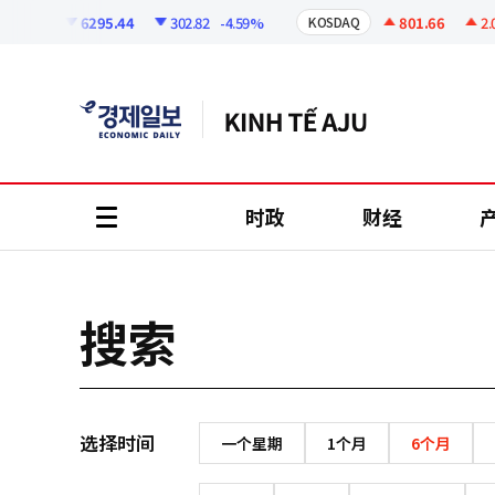
코
인
6295.44
302.82
-4.59%
801.66
2.07
OSPI
KOSDAQ
정
보
时政
财经
all
menu
搜索
选择时间
一个星期
1个月
6个月