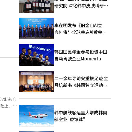
研究院 深化韩中皮肤科研合
作
李在明发布《旧金山AI宣
言》将与全球共启AI黄金时
代
韩国国民年金参与投资中国
自动驾驶企业Momenta
二十余年寻访安重根足迹 金
月培新书《韩国独立运动圣
地：向旅顺口追问历史》出
版
尤汉制药迎
基础上，这
韩中航线客运量大增成韩国
至大方洞以
航空业"香饽饽"
个100年
出贡献的旅