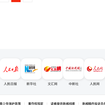
在美国和欧洲等发达市场占比高的企业相对受益。最终，韩国制药行业的
 △2025年日本商业化1500万美元 △2025年中国商业化4500万美元 △2
向型”转变。业务重心正从简单的成品药销售转向全球新药商业化、技术
一
根据临床进展、许可及市场进入的商业化过程进行设计，并在与全球制药公
药等领域。业界人士表示：“国内处方市场仅起到基本的销售基础作用，
页
将加速向拥有能够在全球市场上立足的新药和商业模式的企业重组。”然
额。剩余的里程碑预计将根据适应症扩展、销售增长及市场拓展等逐步流入。
临局限。根据韩国保健产业振兴院的报告，从2012年到2024年，技术
小细胞肺癌患者的靶向抗癌药物，相较于现有治疗药物，其对耐药突变的
。尽管成果在扩大，但仍未能摆脱对全球制药公司的依赖。因此，业界呼
为是其优势。尤其是与阿米班塔普的联合疗法在治疗反应率和生存期改善
间的合作模式。生物创业公司拥有创新技术和初期研究能力，而大型制药
法在美国、日本、中国之后，商业化已扩展至
力，双方可以实现互补的协同效应。业界人士指出：“行业重组将加速向
。欧洲市场是抗癌药物销售占比高的地区，此次商业化被评估为不仅是地
，同时也需要制定紧密的战略来构建大型制药公司与生物创业公司之间的
I）系统翻译与编辑。
，特许权使用费规模也在增加。尤其是进入欧洲市场在患者规模和处方扩
南中的地位也得到了加强。雷射替尼与阿米班塔普
络（NCCN）指南中被列为EGFR突变非小细胞肺癌的一线治疗“优选疗
治疗指南，其列入情况直接影响实际处方的扩展。 尤汉制药相关人士表
、美洲和大洋洲四大洲扩展，成为全球治疗选择的一部分。随着标准治疗
增强。”※ 本报道经人工智能（AI）系统翻译与编辑。
人民日报
新华社
文汇网
中新社
人民网
青少年保护政策
著作权规定
读者提供新闻线索
新闻稿件投诉负