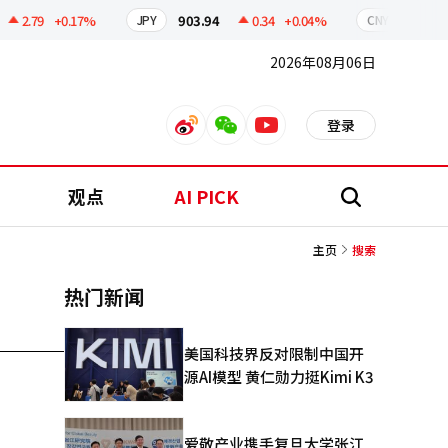
2.79
+0.17%
903.94
0.34
+0.04%
211.37
JPY
CNY
2026年08月06日
登录
weibo
weixin
youtube
观点
AI PICK
搜
索
主页
搜索
热门新闻
美国科技界反对限制中国开
源AI模型 黄仁勋力挺Kimi K3
爱敬产业携手复旦大学张江