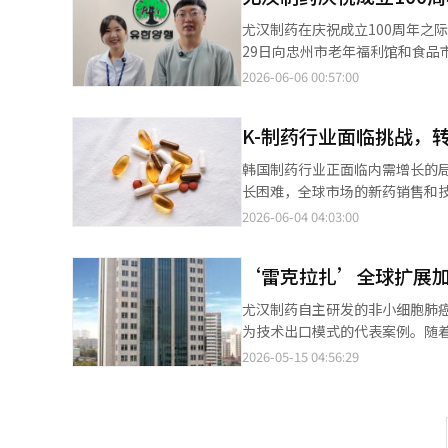
程，将在信任的100年基础上再添承诺的100年。” ‘柳树屋’于20日正式
尤汉制药在庆祝成立100周年之际
1997年间作为总部和药品生产
29日向忠州市老年福利馆和食品
士“将企业利益回馈社会”的理念
特别宣传视频也已完成，该视频于
2026-06-06 00:57:00
学，了解公司未来100年的规划。 这个重新焕发活力的综合文化空间主要分为‘尤汉档案’和‘柳树广场’两部分
研究所。 尤汉制药借此100周
尤汉档案是一个展示创始精神和尤
터”上，至21日将进行多项活动
有咖啡馆、餐厅以及适合商务会议和小型活动的场所。 走进柳树屋一
K-制药行业面临挑战，
动、每消费5万韩元赠送抽奖券的
被大幅呈现。此外，还有展示尤汉
的“人脉王活动”。 尤汉制药将
韩国制药行业正面临内需增长的
个自制制剂消炎镇痛药‘安体普拉
出发，逐步发展壮大。 尤汉制药
长困难，全球市场的新药销售和技
拉扎’，尤汉制药在韩国制药生物产业发展史上推
制药将继续以创始人尤一汉博士
外表现而出现分化。高汇率持续
2026-06-04 04:03:00
一韩博士创立以来，已成长为韩
能（AI）系统翻译与编辑。
而，国内市场的结构性增长潜力
是第11家迎来创立100周年的公
到挑战。业界普遍认为，依靠现
‘雷克拉扎’全球扩展加
的新药成果和技术费收入已成为
技术费的流入，盈利能力显著改善
尤汉制药自主研发的非小细胞肺
药则因抗癫痫新药“塞诺巴美特
为技术出口模式的代表案例。随
凯”的海外扩展而保持稳定增长
期同时上升。 14日，业界消息称，尤汉制药将因雷射替尼在扬森生物科技的技术出口而获得3000万美元（约合447
2026-05-15 04:56:29
突破1000亿韩元。GC绿十字基
亿韩元）的里程碑。这笔金额是
药的“塞诺巴美特”在美国的年销售
费用。 至此，尤汉制药迄今为止获得的雷射替尼相关累计里程碑已达3亿美元（约合4500亿韩元），自2018年11月
元。HK伊诺恩的“凯凯”第一季
技术出口合同签署以来，随着联合开
的企业产生了有利影响。尽管原
里程碑包括：△2018年合同金500