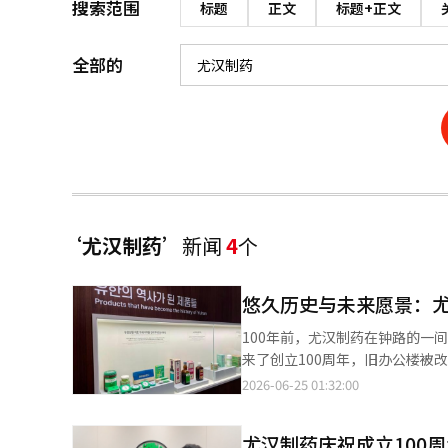
搜索范围
标题
正文
标题+正文
全部的
‘尤汉制药’
新闻
4
个
悠久历史与未来愿景：
100年前，尤汉制药在钟路的一
来了创立100周年，旧办公楼被改造
里叠加了健康、分享和面向未来的愿景，成为展
2026-06-25 01:32:00
区总部首次向媒体公开了‘柳树屋
来共同度过的35年之地。”他介
尤汉制药庆祝成立100周
的空间。”他进一步强调：“尤