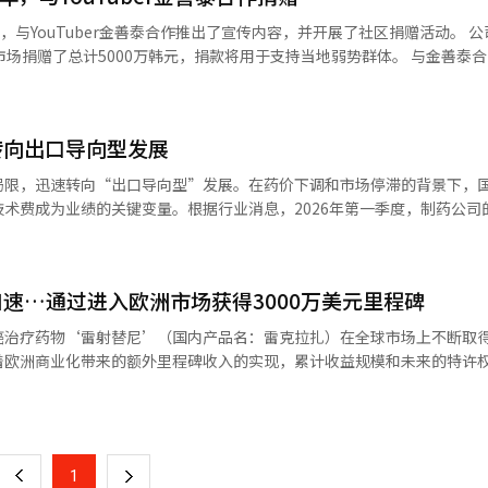
开馆，经过改造的旧办公楼曾于1962年至
，与YouTuber金善泰合作推出了宣传内容，并开展了社区捐赠活动。 
基地使用。特别是，这里不仅是员工的空间，也是市民的空间，体现了已故
市场捐赠了总计5000万韩元，捐款将用于支持当地弱势群体。 与金善泰
。通过体验项目，访客可以感受到尤汉制药的100年历史，并回顾尤一
5日公开，内容介绍了成立100周年的意义、历史以及研发现场，背景为
。
年庆典，继续开展客户参与活动和社会贡献活动。在公司官方在线商城“버
汉制药100年历史的空间，而柳树广场则是一个与社区沟通、共同发展
，包括：购买血糖益生菌“당큐락”赠送4周份、平日晚上6点进行的100
层，尤汉制药象征性的‘柳树’标志在一面墙上
转向出口导向型发展
“100周年黄金票活动”、以及推荐朋友后根据推荐朋友的实际支付金额
制药100年历史的宣传视频，以及介绍公司历年来所开展业务的空间。从1
于20日迎来成立100周年。公司自创始人尤一汉博士的独立精神和对国民
局限，迅速转向“出口导向型”发展。在药价下调和市场停滞的背景下，
敏’到2024年首个获得美国食品药品监督管理局（FDA）批准的国产抗
相关人士表示：“在成立100周年之际，我们希望向客户和社区表达感谢
术费成为业绩的关键变量。根据行业消息，2026年第一季度，制药公司
出的历史性产品按年度展出。 另一方面，尤汉制药自1926年由尤
的精神为基础，开展促进国民健康和实现社会价值的多项活动。”※ 本报
，出口比例高的企业业绩改善明显，而依赖内需的企业则显示出增长的局
国代表性的制药企业。根据韩国上市公司协会的数据，在国内上市公司中
有限。政府持续实施药价下调政策，加上以仿制药为主的竞争加剧，盈利
司。※ 本报道经人工智能（AI）系统翻译与编辑。
有的“内需·批发中心”结构难以确保中长期的增长动力。在这种趋势下
速…通过进入欧洲市场获得3000万美元里程碑
业绩的“核心支柱”。尤汉制药凭借非小细胞肺癌治疗药物“雷克拉”的
；GC绿十字则通过免疫球蛋白制剂“阿利格洛”加快在北美市场的扩展；
癌治疗药物‘雷射替尼’（国内产品名：雷克拉扎）在全球市场上不断取
”在美国的销售增长而改变了业绩结构；HK伊诺恩也因胃食管反流病新药
着欧洲商业化带来的额外里程碑收入的实现，累计收益规模和未来的特许
。尤汉制药预计因“雷克拉”的技术出口带来的里程碑和技术费流入，年
页
于“阿利格洛”在美国市场的增长，预计到2028年将实现约3亿美元的销售
雷射替尼与扬森的双抗体治疗药物阿米班塔普联合疗法在欧洲市场进入的
额为4亿至6亿美元，今年第一季度美国销售额同比增长48.4%，达到19
一
度处方业绩为585亿韩元，进一步增强了海外扩展的预期。高汇率环境对
发进展、临床三期进入及各主要国家的商业化阶段，收益逐步产生。 具体而言，
料药的进口结构增加了成本负担，但以美元计价的销售额抵消了这一影响
上
1
下
0万美元 △2020年联合开发进展3500万美元 △2020年三期用药启动65