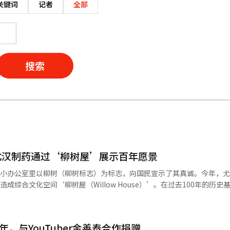
关键词
记者
全部
搜索
尤汉制药通过‘柳树屋’展示百年愿景
间小办公室里以柳树（柳树标志）为标志，向国民宣示了其真诚。今年，
成综合文化空间‘柳树屋（Willow House）’。在过去100年的历史
示尤汉制药未来100年愿景的空间。 尤汉制药于24日下午在首尔东作
’。当天，赵旭济尤汉制药代表表示：“柳树屋是尤汉制药自1962年迁
绍道：“我们保留了老旧的砖结构，进行了改造，而在其上新建了面向下一
年，与YouTuber金善泰合作捐赠
汉制药作为全球创新制药公司，重新开始了超越国民健康、为人类健康做