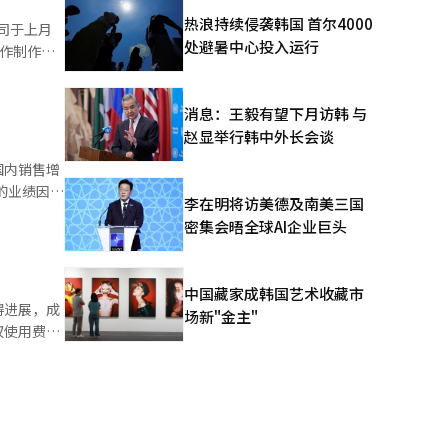
热浪持续侵袭韩国 首尔4000
公司于上月
尤一韩博
处避暑中心投入运行
合作制作的
韩博士的哲
公司总部和
들장
的空间，设
消息：王毅有望下月访韩 与
韩元特价活
赵显举行韩中外长会谈
提供奖品
933年首
健康的信念
国内销售增
癌药‘雷克
之情。尤汉
的业绩因海
李在明将访美德及南美三国
道经人工智
限性。然
，尤汉制药
密集会晤全球AI企业巨头
能力日益受
，全球市场
海外销售和
中国藏家成韩国艺术收藏市
SK生物
得进展，成
场新"金主"
“凯
权使用费预
营业利润将
。SK生物
阶段性技术
77亿韩
以出口为主
，整体盈利
00万美元