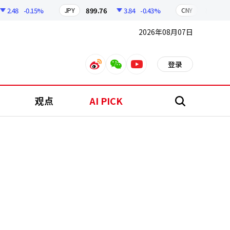
.48
-0.15%
899.76
3.84
-0.43%
210.96
JPY
CNY
2026年08月07日
登录
weibo
weixin
youtube
观点
AI PICK
搜
索