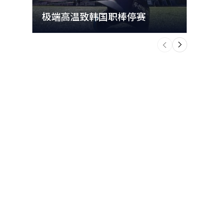
极端高温致韩国职棒停赛
首尔
个
前
一
下