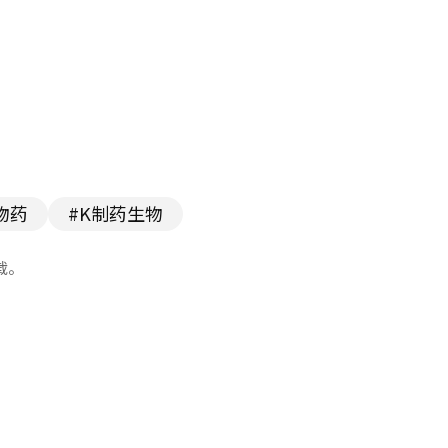
物药
#K制药生物
载。