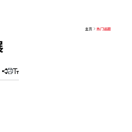
主页
热门话题
展
分
打
调
享
印
整
文
大
章
小