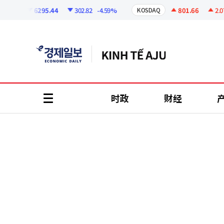
코
인
6295.44
302.82
-4.59%
801.66
2.07
+
PI
KOSDAQ
정
보
时政
财经
all
menu