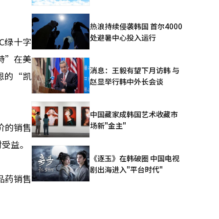
热浪持续侵袭韩国 首尔4000
处避暑中心投入运行
C绿十字
特”在美
消息：王毅有望下月访韩 与
恩的“凯
赵显举行韩中外长会谈
中国藏家成韩国艺术收藏市
场新"金主"
价的销售
对受益。
《逐玉》在韩破圈 中国电视
剧出海进入"平台时代"
品药销售