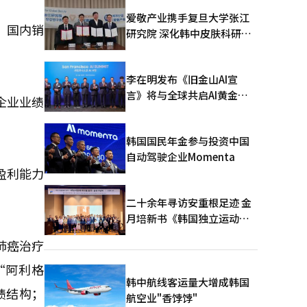
爱敬产业携手复旦大学张江
，国内销
研究院 深化韩中皮肤科研合
作
李在明发布《旧金山AI宣
言》将与全球共启AI黄金时
企业业绩
代
韩国国民年金参与投资中国
自动驾驶企业Momenta
盈利能力
二十余年寻访安重根足迹 金
月培新书《韩国独立运动圣
地：向旅顺口追问历史》出
肺癌治疗
版
“阿利格
韩中航线客运量大增成韩国
绩结构；
航空业"香饽饽"