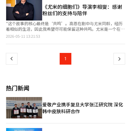
现了关系中的甜蜜，显示了金在元的新可能性。“能被称为‘国民
举行的《动漫博览会》上没有单独展位，而是专注于参与
大量的资料调查，并努力参考当时活跃的歌手。”那个时代的氛围
小鲜肉’，我感到非常高兴，似乎得到了很多关注和爱。除此之
《尤米的细胞们》导演李相燮：感谢
《Elexid》动画面板活动。该面板将由原作者孙济浩和Zena作家
很难用语言简单描述。发型、服装、音乐节目采访时的语气、舞台
外，这部作品是第三季，能够与第一、第二季的漫长旅程一起收
粉丝们的支持与陪伴
出席，与全球粉丝见面。 NAVER漫画在2023年与麦当劳合作布置
上的态度，都是塑造角色的材料。“如您所见，我努力再现当时流
尾，意义也非常重大。我觉得我们很好地完成了这个旅程，我也感
了展位，去年首次设立了单独展位以加强当地营销，但今年则改变
行的发型和服装。那时在节目中接受采访的人有特定的说话方式。
到自豪。”蒂宾原创剧《尤米的细胞们3》（编剧：宋在正、金京
"这个故事的核心最终是‘共鸣’。高恩在剧中与尤米同龄，经历
了策略，选择参与活动。NAVER漫画表示，将把精力集中在即将
我在音乐节目采访时也努力使用那种语气。其实不是我一个人在努
兰；导演：李相燮）讲述了成为明星作家的尤米（由金高恩饰）与
着相似的生活，因此我希望尽可能保留这种共鸣。尤米是一个在身
于10月在美国纽约举行的纽约动漫展（NYCC）上。 业内人士认
力，很多工作人员帮助再现了那个时代的背景、布景和道具，因此
顺鹿（由金在元饰）之间突如其来的浪漫故事。该剧改编自同名网
边可以看到的像妹妹一样亲切的人，但仔细观察，她内心也有闪光
页
2026-05-11 13:21:53
为，这一变化不仅仅是简单的营销策略，而是IP商业结构本身的转
我感觉自己仿佛真的存在于那个时代。我所查找的过去的场所也被
络漫画，自2022年第一季开播以来，至2026年第三季，记录了尤
点，我希望能够很好地展现这一点。"《尤米的细胞们》讲述了与
变。过去，网络漫画的连载结束几乎意味着IP的终结，但现在通过
完美再现，感觉就像身处其中。”在准备多美的过程中，朴智贤最
米的生活、爱情与成长的瞬间。“这个角色让我感到‘竟然能如此
细胞一起生活、爱与成长的普通女孩尤米（由金高恩饰演）的故
一
影视化、游戏、周边商品和海外发行等方式扩展，使得单一IP拥有
常参考的人物是李孝利的粉红色时代和单曲活动时期。她认为从清
有感情’。我常常希望顺鹿和尤米能幸福地生活。我作为《尤米的
事。自2022年第一季开始，到2026年第三季，尤米的生活与成长
了更长的生命周期。 然而，也有观点指出，这种IP扩展并不总是直
新纯真的概念到强烈华丽的表演的转变与多美的角色相吻合。“我
细胞们》的长期观众，也希望尤米能一辈子幸福。”《尤米的细胞
瞬间被一一记录下来。执导过《神秘的白》、《购物王路易》、
接与平台的业绩挂钩。因为在电视剧和影视化之后，原作网络漫画
上
1
下
喜欢god和Fin.K.L。因为有这样的经历，我对（电影背景）有了理
们》每一季都通过尤米身边的缘分积累了爱情与成长的时光。第一
《复仇者们》、《知道妻子》、《我独自与你》、《半的半》、
平台的再流入效果有限。例如，尽管《尤米的细胞们》电视剧制作
解。作为多美的参考，我选择了李孝利前辈。多美这个角色不仅与
季中，尤米的男友具雄（由安普贤饰）通过相亲认识，第二季中，
《我的青春》等剧集的李相燮导演，贯穿三季一直引导着《尤米的
到第三季，但其在原作网络漫画平台的流量增长并未达到预期。
一
三角组合的第一张专辑的清新纯真概念相似，第二张专辑则转变为
尤米的支持者尤巴比（由朴智英饰）帮助她成为作家。第三季则描
细胞们》。经历了漫长的时间，结束最后一季的感受也格外不
李在敏，首尔网络漫画洞察编辑部主任，在韩国互联网振兴院
强烈华丽的形象，我认为这与李孝利前辈也很相似。李孝利在
绘了尤米与年轻男友顺鹿的婚姻故事。金在元饰演的顺鹿在原作中
同。"我感觉像是完成了一项重大作业。努力做到了这一点，听
（KISA）报告中指出：“电视剧播出并不一定会直接导致原作网络
Fin.K.L活动时的形象与第一张专辑相似，而在单曲活动时则是性感
页
也备受喜爱，为尤米的最后一段浪漫增添了期待。“如果说没有压
到‘作业做得很好’的评价让我感到非常自豪。在结束最后一季
漫画平台的使用增加，未来的关键任务将是如何长期延续原作IP的
热门新闻
而强烈的概念。我认为如果多美能同时展现这两种风格，就能很好
力，那就是在撒谎。就像大家庭中，珍贵的女儿在节日时向亲戚介
时，我感到非常感动。观众们也表现出类似的反应，让我觉得‘原
生命力，并在影视化后持续创造扩展结构。”※ 本报道经人工智
地呈现第一张和第二张专辑。”与她同台的演员们的努力也给朴智
绍‘这是我的男朋友’的感觉。这是一个受到很多人关注和期待的
来不仅仅是我一个人这样’。"《尤米的细胞们》第三季讲述了成
能（AI）系统翻译与编辑。
贤带来了很大的激励。她对强东源的舞蹈实力和练习量感到惊叹，
角色。在原作中，顺鹿被描绘成年轻男孩中的独角兽，几乎没有缺
为明星作家的尤米在无刺激的日常生活中，意外人物的出现让她再
爱敬产业携手复旦大学张江研究院 深化
而对严泰九则表示他在舞台上完全变成了另一个人。“东源前辈在
陷的完美年轻男孩。虽然有这样的压力，但我认为能演绎这样一个
次经历欢笑、泪水与爱情。原作中尤米的故事延续至具雄、尤巴
舞蹈方面真的很出色。我在练习室看到他练习霹雳舞和头旋等舞
韩中皮肤科研合作
幻想般的人物是一个很大的机会。因此，我在这部作品中准备得特
比、申顺鹿，但剧集只考虑到第二季，因此经过了一些变动。申顺
蹈，短时间内就能完成，真的很神奇。我想知道他为了达到这样的
别充分。”《尤米的细胞们》第三季与前两季各14集不同，只有8
鹿的部分情节被转移到尤巴比（由朴智英饰演）身上也是这一过程
水平付出了多少努力。他每次都比我们早来练习室3到4个小时，浑
集，这让希望能更长时间看到尤米与顺鹿故事的粉丝感到遗憾。金
中的一部分。"最初考虑用这个原作讲述什么故事时，主要方向是
身是汗。个人练习后再和我们一起练习，感觉他每天练习了6到7个
在元也表示，如果能有更长的时间展示，或许能更细腻地表现，但
涵盖尤米的恋爱、爱情与分离，以及作为作家的成长。因此在第