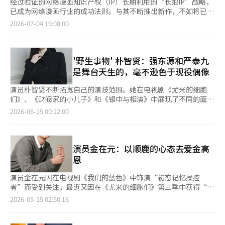
经过验证的网络漫画知识产权（IP）长期利用的“长跑IP”战略，
已成为网络漫画行业的成功法则。与其不断推出新作，不如将已有
粉丝基础的作品扩展为动画、电视剧和电影等，从而使单一IP在数
2026-07-04 19:08:00
年内持续增长，已成为行业趋势。 根据行业消息，国内主要网络
漫画平台的热门作品构成也反映了这一趋势。在NAVER漫画的国
内热门排名中，《金部长》（2021年连载）、《惩罚教育》
（2020年连载）等几年前开始连载的作品仍然保持在前列。最近
'野生事物' 朴智贤：强东源和严泰九
改编为电视剧的《金部长》，是原作网络漫画IP通过影视化再次扩
是舞台天生的，毫不逊色于现役偶像
展的典型案例。 在Kakao娱乐平台上也出现了类似的趋势。《我
独自升级》（2016年）、《天赋》（2020年）、《盗墓王》
演员朴智贤不断拓宽自己的演技范围。她在电视剧《尤米的细胞
（2016年）等作品，都是连载多年后仍然作为平台核心IP发挥作
们》、《财阀家的小儿子》和《银中与相演》中展现了不同的面
用的作品。 影视化战略也正在重新聚焦于经过验证的长期IP，而非
貌，赢得了观众的信任，而在电影《野生事物》中，她再次迎接新
2026-06-15 00:12:00
新IP。NAVER漫画的《Elexid》（2018年）正在进行动画制作，
的挑战。《野生事物》讲述了一度风靡乐坛但因意外事件解散的三
而《全知读者视角》已被改编为电影。Kakao娱乐的《我独自升
人混合舞蹈组合“三角”在20年后重返舞台的故事。朴智贤通过饰
级》在动画之后，还推进了以演员边宇石为主角的Netflix真人化项
演主唱多美，展现了幽默的喜剧演技，进一步拓宽了自己的演技范
目，成为全球IP扩展的代表案例。 特别是《我独自升级》，经过网
围。“我觉得作为中心需要自信。虽然有些担心，因为我没有舞台
演员金在元：以顺鹿的心态去爱金高
络小说和网络漫画的传播，扩展到动画、游戏和音乐剧等多个领
经验，而且身边有很多外貌出众的人，我在想我能否胜任这个角
恩
域，累计观看量达到143亿次，成为全球热门IP。它被评为典型
色。不过，我还是决定要积极面对，带着自信去做。我观看了很多
的“长跑IP”模型，因为它以多种格式再生产，长期消费。业内人
在舞台上表演的艺术家的视频，试图消除自我意识，放下所有，享
演员金在元因在电视剧《我们的蓝色》中饰演“初恋记忆操控
士认为，自2016年连载以来，该作品以多种形式扩展，持续保持
受这个过程。事后我觉得有些遗憾，应该更投入一些。”朴智贤出
者”而受到关注，最近又因在《尤米的细胞们》第三季中获得“国
着稳定的粉丝基础。 这种趋势正在超越个别平台，扩展到整个行
生于1994年，并不是完全“经历”过电影中时代的一代。尽管如
民小鲜肉”的称号。自出道以来，他逐步积累了丰富的作品，最近
2026-05-15 02:50:16
业。随着网络漫画行业进入成熟期，持续挖掘新兴热门作品的趋势
此，她凭借对童年记忆和偶像文化的深刻理解，成功地再现了“那
在Netflix的《女神的礼物》和蒂宾的《尤米的细胞们》第三季中接
减弱，转而加强基于市场验证的IP，以降低风险并稳定收益结构。
个时代”。“虽然比那个时代晚了一些，但我喜欢那时的音乐和歌
连取得成功，展现了独特的存在感。他与搭档演员的默契配合，展
在全球活动中也能感受到相同的趋势。NAVER漫画在美国洛杉矶
手。因此，感受那个时代的情感和氛围并没有太大困难。我进行了