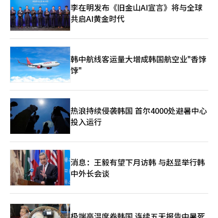
小时，真的让我感到佩服。”“泰九前辈在练习时并没有展示太
最重要的是在有限的集数中准确表达顺鹿这个角色。“我个人认
一、第二季中，设定了尤米与巴比的恋爱结束后，作家出道的过
李在明发布《旧金山AI宣言》将与全球
多，但一上舞台就变得完全不同。东源前辈说我有舞台天赋，但我
为，顺鹿与尤米身边的角色有些不同。他是那种一旦有了确定的想
程。实际上，第三季在那时并没有考虑到。但由于第一、第二季受
共启AI黄金时代
觉得泰九前辈才是真正的舞台天生的。我感到被惊艳到了。我们分
法就会直冲而上的类型。因为他不是一个会计算的人，所以反而能
到了极大的喜爱，因此才准备了第三季。于是我和编剧一起思
配角色时，我想着‘我只需要眨眼就行了’，但在说唱部分，他却
更紧凑地表现出来。当然，如果能有更长的时间展示会更好，但我
考，‘真是麻烦，怎么办’。编剧也非常喜欢原作，而我也是原作
眨了百万次眼。我觉得‘我的角色被抢走了’。他在舞台上飞翔，
认为不论长短，准确表达顺鹿这个角色是最重要的，我努力做到这
的粉丝，因此我们一直在思考如何才能创造出一个大家都能接受的
泰九前辈的可爱程度不亚于现役偶像。”舞台拍摄时间很短。朴智
一点。”金在元认为，顺鹿最大的魅力在于他毫不犹豫地直冲而
结局，最终走到了第三季。"第三季中，尤米与顺鹿的浪漫关系以
贤表示，她在舞台上实际站立的时间只有两天。尽管时间短暂，她
韩中航线客运量大增成韩国航空业"香饽
上。他认为，顺鹿的核心在于在心中确定的瞬间毫不犹豫地向尤米
所谓的‘厌恶关系’为基础重新编排。两人之间的年龄差距也被设
感受到了舞台带来的喜悦，同时也重新思考了真正的歌手所承受的
靠近，而不仅仅是外在的身高或外貌幻想。“很多人提到顺鹿像独
饽"
定得更大。"在原作中，尤米与顺鹿的恋爱有很多甜蜜的瞬间，但
压力。“我觉得我在舞台上拍摄的时间只有两天，感到有些遗憾。
角兽一样的高大身材或外在特征，但我认为这些都是附加魅力。顺
冲突相对较小。然而，剧集需要有冲突的起承转合，才能让故事变
我想再次感受在舞台上站立时的喜悦。实际上，我有些幻想的梦
鹿最大的优点是他在心中确定的瞬间毫不犹豫地直冲而上。虽然现
得有趣。因此在思考这一点时，我引入了‘厌恶关系’这个关键
想。电影是经过剪辑的作品，而站在舞台上的歌手则需要独自承
实中可能会有困难，但从他心中决定‘我爱这个人’、‘我会一辈
词。已经成为成功作家的尤米首先会暗恋顺鹿，想到了在她的心中
担，没有任何帮助。我之前没有想到这一点。”朴智贤认为，多美
子守护尤米’的那一刻起，他就毫不犹豫地朝着一个方向前进。我
应该有怎样的障碍。于是我觉得如果两人之间的年龄差距更大，尤
热浪持续侵袭韩国 首尔4000处避暑中心
与自己相似的地方在于诚实和对当下的忠实。然而，当被问及是否
认为这也是顺鹿能够与尤米走到婚姻的最大原因。”作为改编自网
米在喜欢的同时会自然地有‘我可以喜欢他吗’的心情。为了增加
投入运行
能像多美那样生活时，她却划清了界限。因为她认为现实中需要礼
络漫画的作品，外形上的高度还原也是一项重要任务。金在元表
这种趣味，我在原作的基础上做了一些差异化，结果反响比预期更
仪、规范和秩序。“我认为诚实和对当下的忠实是相似之处。但我
示，为了实现原作粉丝心目中顺鹿的形象，他在发型、眼镜、服装
大，让我有些惊讶。"饰演申顺鹿的金在元引起了很大的关注。原
觉得我不能像多美那样生活。虽然我也有代入感，但我不能像多美
以及工作时与下班后的态度上都进行了细致的思考。“首先，我努
作中，申顺鹿是尤米最后的恋爱与婚姻故事的关键人物，因此在第
那样生活。作为社会动物，如果像多美那样生活，虽然她会幸福，
力在外形上做到位。工作时的顺鹿是半扎的头发，戴着方形眼镜，
三季中不可或缺。"我们见面时，真的有一种‘他就是顺鹿’的感
但我觉得她并不是每个人都喜欢的朋友。因为我们需要遵守礼仪、
消息：王毅有望下月访韩 与赵显举行韩
想要显得冷静。相反，下班后的顺鹿则是卷发披肩，穿着睡衣，采
觉。因为是编剧和我一起见面的场合，虽然在新人的身份下金在元
规范和秩序。我会梦想像多美那样生活。虽然我也有多美的某些方
取一种在公司绝对不会有的放松姿态。实际上，我并不是‘宅
中外长会谈
可能会感到紧张，但我看到他努力不表现出紧张的样子。然而，这
面，但我觉得我不如她。”喜剧演技对朴智贤来说是一个新的挑
男’，但我觉得在工作结束后感到疲惫的瞬间与顺鹿有些相似，所
种样子反而让我觉得他很像顺鹿。他穿着厚重的西装，戴着眼镜，
战。她认为，比起努力搞笑，更重要的是让场景和角色真实地感受
以我也融入了这样的自己。”《尤米的细胞们》的拍摄方式与其他
坐得端正，顺鹿的心情与之相似。我觉得他看起来既可爱又帅气，
到情感。由于缺乏喜剧演出的经验，她在拍摄过程中常常问自己这
电视剧不同。尤米及其他角色的“细胞”负责情感的另一种表达，
觉得他完全可以胜任这个角色。"尤米的爱情在每一季都有不同的
样做是否正确。“在喜剧以及所有演技中，我主要思考如何在某些
因此演员在演出时也需要考虑到屏幕外细胞的存在。与积累了三季
面貌。在经历了具雄和尤巴比后，顺鹿在第三季的出现让制作团队
方面有所不同。为了让日常对话或情感演出看起来不那么像演技，
极端高温席卷韩国 连续五天报告中暑死
经验的制作团队不同，首次加入第三季的金在元也需要时间适应这