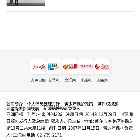
是在挑战未尝试过的角色’。虽然没有特别想做的事情，但作为新
像心动场景等画面也能更加华丽地呈现，这都是技术进步和经验积
人，我有很多想尝试的东西。我想挑战动作戏，因为我从未真正尝
累的结果。"最后的婚礼场景对原作粉丝来说也是重要的场景。李
试过，也想尝试历史剧。我也想尝试电影这个类型，最近有了机会
相燮导演作为原作粉丝，也希望能将其完美呈现。他尽可能保留原
拍摄电影，拍摄过程没有遗憾。我希望能成为一个不断挑战、不畏
作的形象，并在这个过程中自然地展现了自己的粉丝心情。"作为
惧挑战的人。”※ 本报道经人工智能（AI）系统翻译与编辑。
原作的粉丝，我非常想拍摄这一场景。原作中有作家写下的场景，
我尽量准备得与之相似。虽然婚礼场的结构使得完全相同很困难，
但背景稍有不同，但我还是以粉丝的心情拍摄了。结束后感到如释
重负，也有像是为妹妹结婚的感觉。我希望尤米能够幸福。"在三
季中，尤米身边依次有具雄、尤巴比、申顺鹿。李相燮导演表示，
这三个人物各自都有优点和意义。尤米的成长也是通过这些关系得
以完成的。"我觉得心中牵挂的都是一样的。从导演的角度来看，
具雄是让我最心疼的朋友，而巴比则是完美但有致命缺陷的人。不
过，他也是支持尤米成为作家的那个人，因此这一点值得称赞。顺
鹿则是我希望成为令人心动的男朋友。如果在20岁时经历了紧张的
人民日报
新华社
文汇网
中新社
人民网
恋爱，那么现在我希望他是一个可以让人安心、可靠的男人。我认
为正因为有具雄和巴比，顺鹿才得以存在。能够讲述多样的恋爱经
历和成长，正是《尤米的细胞们》的优点。"能够持续到第三季，
最重要的原因是粉丝们的支持。李相燮导演在最后致辞时，向一直
公司简介
个人信息处理方针
青少年保护政策
著作权规定
新闻稿件投诉负责人
读者提供新闻线索
支持尤米并与之共鸣的观众表达了感谢。"第三季如果没有第一、
亚洲日报
刊号 : 서울,아04336
注册日期 : 2014年12月29日
《亚洲
|
|
|
第二季的粉丝们的支持与鼓励，是无法制作的。我认为尤米是由粉
日报》发行人及总编辑 : 郭永吉、梁圭铉
地址 : 首尔市
钟路区钟路5
丝们培养起来的。感谢你们一直支持、鼓励和为我们鼓掌。非常感
|
谢你们的陪伴。"※ 本报道经人工智能（AI）系统翻译与编辑。
街13号三共大厦11楼
创刊日期 : 2007年11月15日
青少年保护负责
|
|
人 : 王海纳 电话 : 02-739-2171