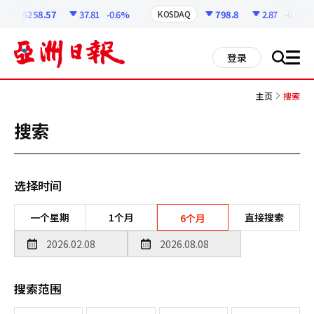
코
인
6258.57
37.81
-0.6%
798.8
2.87
-0.36%
KOSDAQ
정
보
all
登录
搜
men
索
主页
搜索
搜索
选择时间
一个星期
1个月
直接搜索
6个月
搜索范围