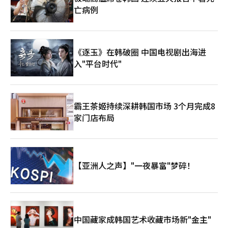
同样重视尤米与角色之间的化学反应。"我认为高个子男生与她很
而是更真实，我认为这些方面很重要。通过演出，我意识到喜剧尤
种方式。“我知道现场工作人员会直接朗读细胞的台词，但有些台
亡病例
搭。而且金在元的眼神清澈而深邃，与网络漫画中的形象也很契
其重要。由于我没有太多喜剧演出的经验，所以在演出时我不断问
词是读，有些则不读。我很好奇，问了导演，导演解释说这是后面
合。最重要的是，我觉得两人的对视会很美。在第一次见面时，我
自己‘这样做对吗’。看完电影后，我也不知道自己是否做得好。
分屏的场景。例如，细胞代替顺鹿表达心意，或者顺鹿似乎否认这
觉得非常好，心里想着‘太好了，可以做好’。"谈到第三季的尤
我与导演讨论如何让多美更有趣，而不是如何让她看起来搞
种心意的场景，导演会要求‘希望能把头转向另一边’等细节。看
米，李相燮导演再次想到了金高恩。尽管是三季的合作演员，但这
笑。”对朴智贤来说，《野生事物》是一个巨大的挑战。这不仅仅
完正片后，我发现‘我爱这个人到可以无视细胞’的心情被很好地
次她依然展现了超出预期的表现。尤其是作为成功作家的尤米在第
《逐玉》在韩破圈 中国电视剧出海进
意味着展示她从未展现过的面貌，更是她认为最困难的演技之一，
呈现出来。这些细节非常有趣。”尤米与顺鹿的浪漫在确认彼此心
三季开始时带着一丝从容与厌倦，这与金高恩作为演员所积累的时
入"平台时代"
同时也让她重新思考未来的喜剧演技。“对我来说，这部作品是一
意后迅速推进。在8集的结构中，两人需要在短时间内确认心意并
间自然契合。"她真的是一位优秀的演员。在第一、第二季时，她
个巨大的挑战。并不仅仅是展示与以往不同的面貌，而是我认为是
走向婚姻。金在元表示，为了在短时间内让观众相信顺鹿的爱情，
总是超出我的期待。看监视器时，我常常忍不住笑。在第三季中，
最困难的演技。我觉得这部作品给我留下了演技上的作业，最终也
他努力在现场将目光投向金高恩，真实地感受情感。“顺鹿与尤米
尤米作为成功作家开始时带着从容，而这与高恩在这段时间里参与
展示了不同的面貌。完成后，我才意识到‘这就是这个类型的魅
在彼此确认心意后，实际上几乎没有时间。我们需要在两集内紧凑
的各种作品和积累的良好经验非常契合。成功作家尤米所感受到的
力’。我也想进一步学习演技，希望这能成为我未来喜剧演技的起
霸王茶姬持续深耕韩国市场 3个月完成8
地展示所有内容。原作的粉丝们已经知道结局，所以我认为他们会
厌倦与局限等情感也表现得超出预期。"李相燮导演认为，尤米的
点。”※ 本报道经人工智能（AI）系统翻译与编辑。
期待两人是如何走到婚姻的，以及那种氛围有多美好。因此，我在
家门店布局
魅力更接近于亲切感而非华丽。她是一个在身边可以看到的人，但
思考顺鹿能多爱尤米时，甚至想到了要以顺鹿的心态在现场真实地
如果多加关注，就会发现她的闪光之处。他表示金高恩自然地展现
去爱金高恩。”金在元在表达顺鹿的爱情时，更看重的是“真实的
了这一点。"我认为尤米最大的优点是看似普通，但深入观察却是
爱”，而不是年龄差或前后辈关系。金高恩所拥有的可爱气质也帮
闪闪发光的人。我们在日常生活中遇到的人，都是在各自的位置上
助他塑造顺鹿的情感。“我想以真实的心去爱金高恩。虽然我比她
努力着。原作中这一点很重要，剧集也必须很好地展现这一点。在
年轻，但我努力去爱她。年龄差异完全不重要。她真的是一个可爱
【亚洲人之声】"一夜暴富"梦碎！
与高恩准备时，我们也讨论了当代的共鸣。作为生活在同一时代的
的人，所以很容易投入。拍摄时，她留着短发，和动画《悬崖上的
人，如何保留可以共鸣的部分，高恩做得非常好。"结合实景与动
波妞》中的波妞很像，我亲切地称她为‘波妞’。我努力捕捉那种
画的形式是《尤米的细胞们》的另一大特色。随着季节的推移，技
可爱的情感和眼神。”在采访结束时，他也谨慎地谈到了未来的方
术的成熟度和表现的细节也逐渐改善。"并不是说规模扩大，而是
向。他希望能不断发现尚未展现的面貌，而不是局限于特定的类型
细节变得更好了。仅看尤米村洪水的场景，水的表现从第一季到第
或角色。对金在元来说，现在重要的是不止步于熟悉的形象，而是
三季都有所不同。水的动画非常困难，但现在已经能够充分实现。
中国藏家成韩国艺术收藏市场新"金主"
成为一个不畏惧新选择的演员。“我最希望听到的就是‘金在元总
情感的火焰表现也与水一样困难，但我们也能更真实地表现这些。