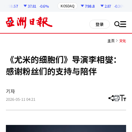
코
인
258.57
37.81
-0.6%
798.8
2.87
-0.36%
KOSDAQ
정
보
all
登录
搜
men
索
主页
文化
《尤米的细胞们》导演李相燮：
感谢粉丝们的支持与陪伴
기자
2026-05-11 04:21
分
打
调
享
印
整
文
大
章
小