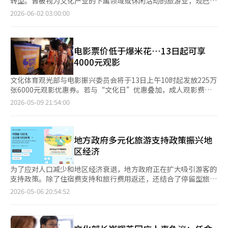
出阵容尚未确定。崔委员长也表示：“主阵容尚未公布，朴委员长
转型。曾被视为文化产业的下属领域或休闲活动的旅游业，现已提
能时代培养思考和提问的能力。” 另外，2026年首尔国际书展迎
次事件的2名嫌疑人调查结束后，将启动起诉程序。文化部与韩国
正在努力争取国内外的顶级艺人。”由于四大企划公司主导，可能
升为推动内需经济复苏和地区均衡发展的核心“国家战略产业”，
2026-06-02 03:00:00
来了第68届。共有来自18个国家的538家参展商（国内361家，海
版权保护中心（越南办事处）、NAVER WEBTOON将积极配合越
会导致中小企划公司或新人艺术家的被忽视。对此，朴委员长表
为新的飞跃奠定了基础。政府正围绕“5极3特大型旅游区”的建设
外177家）参加，展示416个项目，包括展览、附属活动、讲座和
南公安部的请求，确保当地起诉程序顺利进行，包括履行版权认证
示：“不会仅以四大企划公司为主，中小企划公司不会被排除，虽
和“旅游新村运动”这两大支柱，显著增强现场执行力，以期在
研讨会、现场活动等。参与书展的作家和演讲者达到326人（国内
程序。 同时，网络漫画行业呼吁对非法网站运营者进行深入调
然头条演出需要顶级艺术家，但在其他各种演出和活动中将为新人
2030年前提前实现吸引3000万外国游客的国家目标。 目前，来韩
281人，海外45人）。 ※ 本报道经人工智能（AI）系统翻译与编
查。韩国数字内容创作者协会（以下简称“韩创”）与通过
歌手、新兴企划公司和其他娱乐文化领域的公司创造机会。”粉丝
外国游客的指标呈现明显上升趋势。根据文化体育观光部的数据，
电影票价低于爆米花…13日起可享
辑。
NewToki和BookToki遭受非法传播损失的134名作者于11日向警
颁奖典礼的公正性和透明性也是核心议题。在量化粉丝的热情和活
2025年下半年访客较2024年下半年增加了17%，而今年上半年则
4000元观影
察厅提交了刑事控告书，并召开了紧急记者会，要求迅速引渡
动过程中，纯粹性可能受到损害，可能会引发比现有颁奖典礼更大
较去年同期增长了22%，创下历史最高的来韩游客记录。实际上，
ManaMoA的运营者。 此次刑事控告由134名通过NewToki和
的公正性争议。朴委员长表示：“在评估粉丝的活动和热情时，当
今年第一季度来韩外国游客已突破500万，较去年增长23%。此
文化体育观光部与电影振兴委员会将于13日上午10时起发放225万
BookToki遭受非法传播的作者共同参与。他们向警察厅传达了对
然会有副作用，但如果认为正作用大于副作用，就可以尝试。”他
外，地方机场入境游客也激增50%，显示出地方旅游的活跃度。外
张6000元观影优惠券。若与“文化日”优惠叠加，成人观影费用
NewToki运营者进行迅速和深入调查的要求，并要求彻底查明
进一步强调：“进行研究、数据收集和分析的公正性是最重要的，
国人在韩国的信用卡消费额也随之上升，为内需经济注入了活力。
可降至4000元。 此次优惠券可在CGV、乐天影院、Megabox、
2026-05-09 21:54:00
NewToki、BookToki与ManaMoA之间的关系、共犯及协助者、
主办方必须让所有人都意识到没有操控的余地。”然而，数据计算
崔辉英文化体育观光部部长在上个月28日的国民主权政府成立一周
CineQ等主要多厅影院的网站和应用程序上使用。每人将自动发放
广告收益流向、非法赌博网站的流入结构以及犯罪收益的隐藏可能
标准和执行机构尚未确定。朴委员长表示：“数据将以何种方式、
年记者会上重申了提前实现3000万外国游客目标的决心，并
2张优惠券，需在预订阶段应用优惠券。 无论是普通放映厅还是特
性。 文化部长崔辉英表示：“我们将继续加强对K-内容非法传播
由谁来改进，目前正在进行深入研究，由于这是政府的工作，应该
将“地方旅游”列为关键任务。由于来韩外国游客中超过80%仍集
别放映厅，均可享受6000元的优惠。文化日、早场、青少年、老
的国际合作，进一步巩固海外版权保护基础，确保K-内容在全球获
采取选择几家公司进行招标的方式。”活动基础设施的变量也仍然
中在首都圈，导致区域内需求激增，使得韩国旅游变得昂贵且不
年人、残疾人卡的折扣等现有优惠也可叠加使用，但通信公司折扣
地方政府多元化旅游支持政策振兴地
得应有的价值认可。” ※ 本报道经人工智能（AI）系统翻译与编
存在。作为主要舞台之一的首尔竞技场目前正在建设中。崔委员长
便，产生了负面影响。 崔部长强调：“地方虽然有住宿能力，但
不可重复使用。 4000元观影费用仅在与文化日优惠叠加时适用。
区经济
辑。
表示：“我们正在检查建设进展情况，认为不会有太大障碍，但如
在产品开发、交通和内容联动方面仍不足。更快地激活地方旅游，
从本月起，主要多厅影院将在每月的第二周和最后一周的周三下午
果出现问题，需要寻找替代方案。”关于政府主导的K文化活动，
并将内容、交通和住宿有效联动，是稳定上升的基础。” 为了解
5时至9时期间，成人票价为1万元，青少年票价为8000元，以扩大
为了应对人口减少和地区经济衰退，地方政府正在扩大吸引游客的
海外也有可能加强“政府策划论”的担忧。朴委员长表示：“如果
决这一问题，文化体育观光部正在推进的“5极3特大型旅游区”项
文化日的优惠。再加上6000元的优惠券，成人票价可降至4000
支持政策。除了住宿费支持和旅行费用返还，还结合了停留型旅游
说K-pop或K文化在全球受欢迎的原因是政府的支持，那并不属
目，是将以首都圈为中心的旅游格局重塑为5个超广域区域（5极）
元。 优惠券采用先到先得的方式。各影院准备的数量用完后，未
和环保项目，进一步多样化了以旅游为主的地区振兴战略。5月6
2026-05-06 20:54:52
实。政府并不是策划后让民间去做，而是前线的K-pop公司提出了
和3个特别自治道（3特）的重大区域旅游再设计项目。其核心在于
使用的优惠券也将失效。由于系统原因，独立、艺术电影院、小型
日，全州市宣布将与全州可持续发展委员会合作，招募引领环保旅
想法，请求政府的支持。”崔委员长也表示：“政府并没有能力将
打破以往地方政府首长业绩为导向的基础设施建设和单一行政区域
电影院、银幕电影院等无法在线发放优惠券的影院将采用现场折扣
游文化的记者团“绿色旅行者”。该项目旨在推广“全州绿色住
K-pop提升到如此程度，政府的工作是询问在该领域努力工作的人
的节庆活动，依据实际游客的行程和动线重新划定区域边界。 为
方式。 政府计划在7月再发放225万张优惠券，整体规模为通过追
宿”的理念，通过市民参与型宣传扩大碳中和旅行。目标对象是直
们需要做什么，并对其回答进行支持。”最终，패노메논的成败在
此，各区域将作为中心，将地方机场、住宿设施和区域交通网络打
加预算获得的450万张。使用过第一次优惠券的观众也将包括在第
接使用全州绿色住宿参与酒店的游客，参与者将通过实际住宿和体