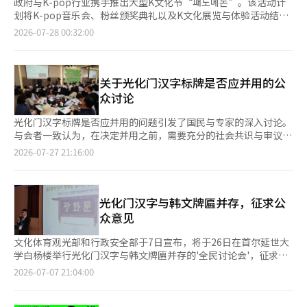
政府与K-pop行业携手推出大型K文化节“패노메논”。该活动计
划将K-pop音乐会、粉丝颁奖典礼以及K文化展览与体验活动结
合，发展为民间主导的节日。然而，目前确定的仅是举办时间、地
2026-07-28 00:32:00
点和基本构成，如何具体化阵容、预算和粉丝数据的计算方式将成
为成功的关键。27日下午，在首尔钟路区三清洞的国立现代美术馆
举行了“2027 패노메논推进计划发布”记者见面会。“패노메
논”是“粉丝（Fan）”与“现象（Phenomenon）”的结合
关于光化门汉字标牌是否应并用的公
词，旨在将粉丝视为K文化传播的积极参与者，而非单纯的消费
众讨论
者。大众文化交流委员会计划于2027年12月2日至12日在首尔创东
的首尔竞技场和高阳的KINTEX第二展览馆举办为期11天的活动。
光化门汉字标牌是否应并用的问题引发了国民与专家的深入讨论。
该活动将结合以K-pop为中心的音乐会、粉丝颁奖典礼以及K文化
与会者一致认为，在决定并用之前，需要充分的社会共识与审议。
企业的展览与体验项目，目标是打造韩国版的“洛拉帕鲁
韩国行政安全部与文化体育观光部于7月26日召开了首场公众讨论
2026-07-27 21:16:00
扎”和“科切拉”。共同委员会长崔辉英表示：“패노메논是汇聚
会“大家的讨论会”，讨论光化门汉字标牌的并用方案。 “大家
多种K文化领域文化实力的大型K文化节，今天希望通过这个场合
的讨论会”是一个公共论坛，旨在让政策需求者国民直接参与政策
阐述整体方向和框架。”朴振英共同委员会长则将“패노메논”的
决策过程，分享不同意见，并在社会共识的基础上探索政策方向。
核心解释为“粉丝产业”。他表示：“这意味着粉丝所引发的现
此次讨论会从上午10点持续到下午6点。上午，韩国文化观光研究
光化门汉字与韩文牌匾并存，征求公
象，K-pop与其他行业的不同之处在于，粉丝不仅是消费者，而是
院的李相烈院长进行了综合发言，随后，世宗国家管理研究院的朴
众意见
参与艺术家营销和宣传的合作伙伴。”活动将主要在创东的首尔竞
贤模院长和韩国传统文化大学的金贤京教授分别发表了核心意见。
技场和高阳的KINTEX第二展览馆举行。预计于2027年5月完工的
下午，由上明大学的杨贤美教授主持，汉字文化连带的郑在焕共同
文化体育观光部和行政安全部于7日宣布，将于26日在首尔延世大
首尔竞技场将举办头条演出和粉丝颁奖典礼。约2万座的室内竞技
代表和中央大学的裴雄圭教授参与了小组讨论，此外还有200名国
学白杨楼举行光化门汉字与韩文牌匾并存的'全民讨论会'，征求公
场将迎来拥有全球粉丝的艺术家，并颁发年度最活跃粉丝的奖项。
民参与了现场讨论。与会者还进行了两轮小组讨论，互相交流意
众意见。 此次活动将有200多名公众、相关机构人员及专家参与。
2026-07-07 21:04:00
粉丝颁奖典礼将尝试与现有的艺术家中心颁奖典礼区分开来，获奖
见。 与会者围绕光化门的意义和象征性、文化遗产保护原则等多
活动中，专家将进行发言并进行小组讨论，随后将分成小组进行意
者将是粉丝，而不是艺术家或品牌代替粉丝领奖。朴委员长表
个方面展开了热烈讨论。总体来看，许多人认为在决定并用之前，
见交流。公众将直接参与小组讨论，思考“光化门是否应保持原
示：“将基于经过严密调查的数据，而非投票，来评估今年哪个歌
必须先达成充分的社会共识与审议。 即便支持并用的人也认为，