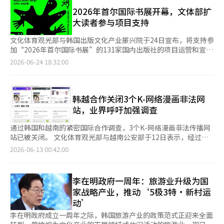
貌”以及“是否应成为符合时代的国家象征空间，使用韩文”等问
手的粉丝最热情、活跃，并给予奖项。”高阳的KINTEX第二展览
必须先形成国民的共识，并制定字体、位置、安装方式等具体标
题。 希望参加讨论会的公众可从7月7日至14日通过文体部和行政
2026年首尔国际书展开幕，文体部扩
馆将举办节日型音乐演出以及K文化展览与体验活动。参与的企业
准。相反，主张优先保护原型的人则提出了通过数字内容、展览和
部网站，或'沟通创新24'进行报名。讨论会将于26日上午10时至下
大读者参与项目支持
将包括生活方式领域的食品、美容、时尚等公司，以及与游戏、网
文化活动等方式来宣传汉字价值的替代方案。在讨论前后的现场投
午6时在延世大学白杨楼举行。 文化体育观光部部长崔辉英表
络漫画、电影、电视剧、动画等粉丝基础产业相关的企业。大众文
票中，支持与反对的意见大致相当，参与者在讨论前后的反馈没有
示：“光化门是文化遗产和国家象征性空间，韩文是展示韩国文化
文化体育观光部与韩国出版文化产业振兴院于24日宣布，将支持参
化交流委员会预计活动参与人数将超过52万人，其中海外访客将超
显著变化。 行政安全部的尹浩中官员表示：“此次首次举行
自豪感的重要资产。今年是韩文日的起源'加加日'100周年，期待
加“2026年首尔国际书展”的131家国内出版社的项目运营和宣传
过20万人，经济效益预计约为1万亿韩元。文化体育观光部表示，
的‘大家的讨论会’是我们政府在政策决策过程中践行国民主权的
此次讨论会能听取更广泛的公众意见，扩大共识。”※ 本报道经
活动。 今年是第68届“首尔国际书展”，将于6月24日至28日在
2026-06-24 18:32:00
该数据是基于韩国文化观光研究院的估算，并参考了BTS演出案
新尝试。”他还表示：“行政安全部将致力于将‘大家的讨论
人工智能（AI）系统翻译与编辑。
首尔COEX A馆和B1馆举行。参与书展的131家出版社中，包括70
例。然而，活动规模相应的详细计划仍在很大程度上处于具体化阶
会’发展成为一个与国民共同讨论、审议并制定政策的代表性公共
家独立展位参展商、44家联合展位参展商和17家书村参展商，提
段。预算规模、票价、政府与民间的负担比例、赞助结构、收益分
平台和新的政策文化。” 文化体育观光部部长崔辉英表示：“此
供作家讲座、读书会、签名会等读者参与项目，同时获得展位设备
配方式等尚未确定。崔委员长表示：“我们正在密切协商如何利用
次讨论会是一个很好的机会，让我们能够与国民直接分享关于光化
租赁、线上线下宣传费用等支持，以更亲切的方式接触读者。 特
韩越合作关闭3个K-网络漫画非法网
哪些资金绘制蓝图，패노메논本身也将采取收费票务的形式，并将
门标牌的持续讨论。”他还表示：“文化体育观光部将平衡地考虑
别是今年，扩大了对作家讲座、读书会、签名会等读者参与项目的
站，业界呼吁加强调查
有赞助商，因此将形成收入结构。”朴委员长也表示：“如果不赚
现场和在线收集的意见，探索政策方向。” 此外，第二场“大家
支持，强化了各出版社代表作者参与的现场项目。代表性活动包括
钱的事情，民间公司或艺术家、全球公司与艺术家的参与几乎是不
的讨论会”将于8月29日举行，主题为“电梯安全使用”。将公开
文学与精神社的“光的展览”相关讲座“以恐惧为名的向导”、威
通过韩国和越南的紧密国际合作调查，3个K-网络漫画非法传播网
可能的，但由于初步目标是公益性质的，因此不能仅依靠资本原
招募200名国民参与，欲参与的国民可于8月3日至10日通过行政安
尔博出版社的正观法师“正观法师我的食物”读书会、阿作出版社
站已被关闭。 文化体育观光部与越南公安部于12日表示，经过联
则。”12月举办的现实负担也存在。年末是国内外颁奖典礼、巡演
全部网站或公众在线沟通平台“沟通创新24”进行申请。※ 本报
的金宝英作家“物种起源的故事”科幻读书会、佳智出版社的“建
合调查，关闭了3个导致年约2072亿韩元损失的K-网络漫画非法传
和播出安排密集的时期。朴委员长表示：“12月是最忙碌的时期，
2026-06-13 00:42:00
道经人工智能（AI）系统翻译与编辑。
筑的K”诺恩珠与林亨南作者讲座等多项作家活动。 还将支持
播网站，并逮捕了2名运营者。 此次关闭的非法网站包括“哈里ㅇ
但也有整理一年的感觉，粉丝的期待值可能会最高。”经过四大企
与“首尔国际书展”官方项目相关的展位项目运营。 此外，今年
ㅇ(Hari***)”、“漫画ㅇㅇ(Manhwa**)”、“쿤ㅇㅇ
划公司的代表和实务人员的激烈讨论，最终达成了即使有很多困难
还将支持出版社根据独特的宣传策划租赁相应的设备。包括将音乐
(Kun***)”，这些网站的运营者为越南国籍，自2023年1月起开始
也可以尝试的共识。崔委员长还提到，首尔竞技场规模带来的盈利
李在明政府一周年：旅游业升级为国
与书籍结合的音响设备展位、叙事员出版社的作家工作室体验活动
运营。他们非法将国内网络漫画翻译成英文，向亚洲、北美、欧洲
问题。他表示：“韩国目前没有那么多大型场馆，顶级艺术家演出
家战略产业，推动‘5极3特·新村运
等，强化书架演绎的空间型展位，以提升出版社与读者的交流效
等全球用户进行无授权传播，并通过网站内的横幅广告等方式获取
时场馆规模较小，因此在常规演出中预期的收益必然较低。这也是
动’
果。 文化体育观光部部长崔辉英表示：“作家活动等体验项目预
收益。 截至目前，非法网站上流通的网络漫画总数已达1万4700余
牺牲了日程和收益，参与了更大的事业。”阵容尚未公开。朴委员
计将为书展注入更多活力”，并表示“未来将继续支持书展及各种
部，其中K-网络漫画占约70%。这些网站的年访问量为11亿500万
长表示正在积极争取K-pop顶级明星和海外顶级明星，但具体的演
李在明政府成立一周年之际，韩国旅游产业的政策范式正迎来全面
机会，让作家、出版社与读者相遇，活跃书籍文化，从而在人工智
次，业界估算年损失约为2072亿韩元。 越南公安部表示，待对此