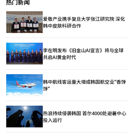
热门新闻
困难的地区注入新活力，并为国民提供经济实惠且愉快的国内旅行
也有副作用的问题”，并表示“在社会可接受的范围内逐步推进解
恶性循环。” 为了克服这些结构性局限，持续推动以5极3特大型
机会，我们将与地方政府紧密合作，使其成为成功的模式。”※
决方案”。安阳大学游戏内容学教授李承勋指出，游戏公司因奖品
旅游区和旅游新村运动为中心的现场政策，最终需要一个宏观的行
本报道经人工智能（AI）系统翻译与编辑。
问题难以积累用户数据。他表示，“谷歌和苹果不向开发商公开用
政指挥中心和相应的法律保障网络。政府在4月提升了旅游控制
爱敬产业携手复旦大学张江研究院 深化
户信息，因奖品问题导致相关营销费用增加，但无法积累用户数
塔“国家旅游战略会议”，由总统主导，以确保各部门分散的旅游
韩中皮肤科研合作
据”。关于人工智能（AI）的讨论也很活跃。崔部长表示，“IT技
政策的强大推动力，这也是出于这一考虑。 在总统主导的控制塔
术发展的前沿产业是游戏”，并请求行业提供建议以便政府支持游
成立后，因部门间意见不合而进展缓慢的法律改革和监管创新也开
戏行业不落后于AI技术成就。行业批评称，相关支持项目的标准仍
始加速。政府与国会已着手全面修订自1970年代制定以来未发生
停留在过去。Wonder Potion公司代表刘承贤表示，“AI的发展使
重大变化的《旅游基本法》和《旅游振兴法》等相关法律。这是为
得小团队也能制作游戏，但韩国内容振兴院的支持项目仍以过去的
李在明发布《旧金山AI宣言》将与全球
了跟上快速变化的全球趋势和数字环境，并为国内中小旅游创业公
标准为准”，并建议“应根据时代变化放宽标准”。会议还讨论了
司提供法律地位以便竞争，创造创新生态系统。为此，针对小规模
共启AI黄金时代
非法游戏私服的根除、游戏领域每周52小时制度的灵活化、游戏制
和分散型开发的大胆监管特例和新服务监管快速通道将成为核心政
作费用税收减免等第一分科会议提出的主要课题的后续进展。崔部
策任务。 在进行宏观体质改善的同时，消除现场的顽疾也是当务
长表示，对于非法游戏私服，将通过引入紧急阻断权立即阻止，游
之急。每当举办大型活动时，住宿基础设施的局限和部分商家的不
戏制作费用税收减免将于明年引入。此外，由Nexon出资600亿韩
当行为被认为是损害国家战略产业信任度的主要原因。崔部长曾表
韩中航线客运量大增成韩国航空业"香饽
元设立的1200亿韩元游戏基金将集中支持中小型游戏公司和独立
示，针对防弹少年团（BTS）在釜山演出时引发的住宿问题争
饽"
游戏公司。
议，“根本上存在外地游客无法容纳的绝对住宿基础设施不足的问
题”，并提出在长期基础设施扩充的同时，利用寺庙住宿或企业及
公共机构的培训设施作为“缓冲基础设施”的双轨战略。 尤其是
对于强制取消预订后再涨价等违反常识的宰客行为，将被视为“无
视消费者的行为”，文化体育观光部与地方政府、旅游及住宿协会
热浪持续侵袭韩国 首尔4000处避暑中心
将紧密合作，坚决执行零容忍原则。
投入运行