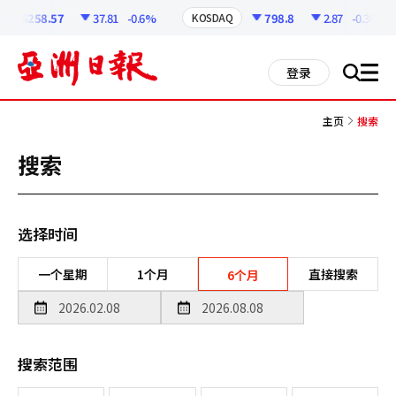
코
인
6258.57
37.81
-0.6%
798.8
2.87
-0.36%
KOSDAQ
정
보
all
登录
搜
men
索
主页
搜索
搜索
选择时间
一个星期
1个月
直接搜索
6个月
搜索范围