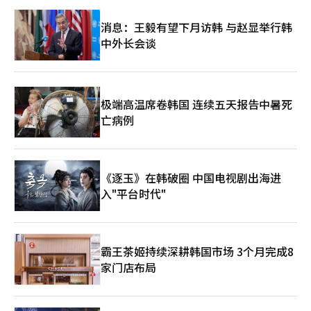
消息：王毅有望下月访韩 与赵显举行韩
中外长会谈
极端高温席卷韩国 连续五天报告中暑死
亡病例
《逐玉》在韩破圈 中国电视剧出海进
入"平台时代"
霸王茶姬持续深耕韩国市场 3个月完成8
家门店布局