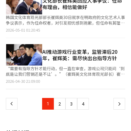
文化部长崔辉英回应人事争议：任命
于能否将“韩国版科切拉”的口号真正实现为可持续的节日。全球
包紧密连接，并发掘各区域的差异化“地方特色”，以引导停留型
二次优惠券的发放对象中。 此次优惠券的发放旨在提振低迷的影
验了解环保旅行方式。入选的记者团将在全州地区住宿，执行如使
有理由，相信能做好
阵容的保障、粉丝颁奖典礼的公正性、预算和收益结构的透明性、
旅游。特别是李总统已指示国土交通部，为吸引外国游客，打破国
院消费。自新冠疫情以来，影院观众的恢复缓慢，加之OTT的普及
用公共交通、践行零废弃等环保旅行任务。住宿费由个人承担，但
与现有K文化活动的差异化、交通、住宿、安全等运营能力都将面
籍航空公司的保护逻辑，积极开放外航航线，因此地方机场的活化
和票价上涨，使得观影负担加重。预计优惠券将短期内增加观众流
将提供包括零废弃牙刷和交通卡在内的环保欢迎礼包。体验后需在
韩国文化体育观光部部长崔辉英30日就李在明政府的文化艺术人事
临考验。崔委员长表示：“起初我们努力不去过于贪心，若一开始
项目也将获得更大动力。 为了将这一大型旅游区构想落到实处，
入。 然而，仅靠优惠券难以扭转影院产业的结构性疲软。观众选
规定时间内撰写1000字以上的体验内容，完成任务和体验的参与
争议表示，作为任命权者，对引发担忧感到抱歉，但任命有其理
就想做所有事情可能会难以承担，因此我们正在削减计划。初期目
并改善国内旅游的顽疾，文化体育观光部于上个月20日与韩国旅游
择前往影院的原因不仅在于价格，还与内容竞争力和观影体验密切
者将获得稿费。最近，地方政府正在扩大各种旅行支持政策。自4
由。崔辉英在首尔国立现代美术馆的会议上表示，国民对政府有很
标是让全球娱乐产业信任，并成为一个让人们想要亲自到场参与的
2026-05-01 01:20:45
公社及13个地方旅游推进组织（DMO）召开了促进地方旅游活化
相关。要使优惠券不仅仅是一次性消费刺激，还需与新片的票房表
月起，文化体育观光部和韩国观光公社正在推进“半价旅行”项
高期待，因此对某些决定感到失望。国乐领域的委员元日希望专业
地方。”※ 本报道经人工智能（AI）系统翻译与编辑。
的座谈会。这是李总统在4月14日第16次国务会议上提出的“我们
现和影院服务的改善相结合。 文化体育观光部部长崔辉英表
目，游客访问人口减少地区时可获得旅行费用的一半返还，已扩展
人士担任机构负责人，并指出国立剧场等职位的任命需慎重考虑。
也要在地方经济活化中最大化旅游产业的效果”，即“旅游新村运
示：“优惠券的发放将有助于更多的韩国电影与更多观众见
至全国16个地区，包括江原、全南、庆南等。该支持以地区爱心商
对此，崔辉英回应称，任命可能因视角不同而产生差异，需接受批
动”的一部分。 当时，李总统呼吁改善国内旅游的最大障碍——宰
面。”※ 本报道经人工智能（AI）系统翻译与编辑。
品券形式返还，旨在促进地区内消费。通过预申请和审批，可获得
评视角，但对人身攻击感到遗憾。崔辉英强调，政府透明运作，愿
AI推动游戏行业变革，监管滞后20
客现象、外籍人士的轻视和不友好的生活文化，要求个体经营者和
移动地区爱心商品券。行政安全部也将今年指定为“岛屿访问
意解释任命决定，并相信被任命者能胜任。此前，文化界在青瓦台
年，崔辉英：需尽快出台指导方针
行政机构共同参与创新运动。因此，文化体育观光部与全国DMO
年”，实施住宿费支持政策。主要在夏季假期和国际活动期间支持
前抗议李在明政府的文化艺术机构负责人任命，批评其缺乏明确标
正在开展共同标语制作的活动，并将合作结构从基础地方政府扩展
岛屿地区游客的住宿费，旨在引导停留型旅游。计划在夏季假期和
准和程序。
“需要有指导方针才能行动，但一直在审查，游戏公司只能问‘到
到乡、镇、村的行政区域。此外，还将建立以居民主导的民间合作
9月举办的“2026丽水世界岛屿博览会”期间集中支持。停留型旅
底是让我们营销还是不让’。”（崔辉英文化体育观光部长）崔辉
体系，如旅游合作社和乡村企业，力争将其落实为常态化的地方创
游支持也在增加。忠南洪城、庆北金泉、全北部分地方政府通
英部长在30日的会议上表示，必须尽快为行业提供指导，即使
新运动。 专家们建议，政府的政策驱动要实现实质性成果，必须
页
2026-04-30 21:09:00
过“一个月生活”项目支持住宿费和体验费，鼓励长期停留。这是
是“这次能做到这里”或“请咨询”的形式，也要在可能的范围内
将旅游视为一个“坚实的地方产业生态系统”。京畿大学旅游开发
一种强调地区生活体验的方式，旨在同时促进地区消费和关系形
尽量提供指导，并批评了文体部游戏部门。会议上，文体部官员、
管理学系教授尹惠珍在1日与本报记者通话时表示：“未来的地方
一
成。地方政府的旅游政策正从简单的折扣或补贴支付演变为多种形
行业代表（裴秀贞、刘承贤、林秀珍）、学界（李承勋、黄承
旅游不仅要让人们来拍照后离开，更要让资本流入地方，形成经济
式。特别是随着移动商品券支付、预申请系统等数字化行政的结
欽）、协会及团体（赵永基、黄成益、金永满）讨论了游戏相关的
良性循环的产业。如果地方居民能从旅游产业中获利，就会创造高
上
1
下
2
3
4
合，政策执行方式也在发生变化。在地方政府将旅游作为地区经济
主要课题和政策。委员们表示，20年前的“海洋故事”事件仍然束
质量的就业机会，之后通勤人口也会增加。这是最理想的良性循环
复苏的核心手段的背景下，预计未来将进一步扩大结合环保、停留
缚着游戏行业，因博彩性框架在奖品等营销方面遇到困难。韩国电
结构。” 她进一步指出：“为了使旅游成为地方的确实增长动
一
型和参与型元素的政策。文化体育观光部部长崔辉英表示：“‘地
竞协会会长金永满指出，“电竞也提供奖品，与博彩性无关”，并
力，必须培养具备专业能力的旅游产业人才。同时，还需建立明确
区爱心假期支持’项目是完善地方政府成功模式并在全国推广的有
表示“台湾和日本的游戏行业提供奖励，希望文体部和公众的意愿
的职业发展路线图，以便人才能够在地方扎根。如果仍然依赖短期
意义的项目。”他还表示：“此次试点项目将为因人口减少而面临
页
能尽快解决这些问题”。崔部长回应称，“正在考虑放宽监管，但
的项目预算或专注于季节性生意，就无法打破人才流失到首都圈的