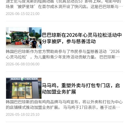
迪士尼与皮克斯的经典动画《玩具总动员5》即将上映，电影中的
场景‘披萨星球’在首尔成水洞开设了快闪店。这是巴巴琼斯与
《玩具总动员5》合作推出的‘巴巴琼斯披萨星球’。在电影上映
2026-06-15 02:21:00
前，粉丝们的期待感不断升温，笔者于12日亲自前往现场探访。
位于首尔成水洞的Stage X成水车库内，快闪店的外观完美还原了
电影中的披萨星球，吸引了众多目光。 穿过仿佛进入神秘宇宙基
地的入口，‘巴巴琼斯披萨星球’的造型引人注目，结合了巴巴琼
巴巴琼斯在2026年心灵马拉松活动中
斯与《玩具总动员》的宇宙世界观。宇宙主题的室内装潢和各处摆
分享披萨，参与慈善活动
放的游戏机，让人仿佛置身于电影中的披萨星球。 体验内容自然
融入了巴巴琼斯的品牌理念与电影的世界观。访客们可以在内部享
韩国巴巴琼斯作为官方赞助商参与了市民参与型慈善活动‘2026
受简单的游戏，直观了解巴巴琼斯独特的菜单特点，如手工面团、
心灵马拉松’，为儿童和青少年支持活动贡献力量。 巴巴琼斯于7
低温发酵、高品质食材和优质马苏里拉奶酪等。 关注巴巴琼斯官
日在首尔广场举行的心灵马拉松活动现场运营了移动披萨烹饪
2026-06-08 03:06:00
方Instagram或下载官方应用程序后，访客可以拍摄专属的‘玩具
车‘魔法车’，并为参与者提供了披萨。 心灵马拉松是由韩国水
总动员X巴巴琼斯’框架的生活照，并亲自体验怀旧的街机游戏。
力发电公司和德巴特共同主办的市民参与型慈善马拉松活动，所有
为了激发粉丝的情感，现场还设置了一个特别的空间。根据主角安
参赛费用将用于儿童和青少年心理健康促进项目。今年的活动吸引
迪对玩具的珍惜与爱的故事线，访客可以在披萨形状的便签纸上写
了约1万名市民参与。 巴巴琼斯向到场的参与者提供了其代表菜
马马鸡，重塑外卖与打包专门店，启
下给‘我自己的安迪’的信，增添了感人的氛围。 现场还设置了
单‘琼斯最爱可颂边披萨’，该产品是在原有的‘琼斯最爱’基础
动加盟业务扩展
包括伍迪、巴斯、杰西等经典角色，以及此次系列新加入的智能平
上，加入可颂边，增强了酥脆口感和黄油风味的菜单。 巴巴琼斯
板角色‘水生植物’的多种概念拍照区。访客中也可以看到穿着角
一直在利用移动披萨烹饪车‘魔法车’开展现场社会贡献活动。今
韩国巴巴琼斯的自有鸡肉品牌马马鸡宣布，将以外卖和打包为中心
色服装的粉丝。 当天一位访客表示：“从《玩具总动员》第一部
年4月，巴巴琼斯曾前往京畿道伊川的设峰小学，为全校师生提供
的店铺模式推动加盟业务扩展。 马马鸡于17日表示，基于过去三
上映时就开始是粉丝，小时候就想知道披萨星球的披萨是什么味
新鲜出炉的披萨，并在最近向免费餐食中心‘安娜之家’捐赠了
年经营直营店所积累的数据，将重新调整运营战略，专注于外卖和
页
2026-05-18 02:25:10
道，能亲自品尝非常有趣。” 访客在入场时领取的票据上，每完
100块披萨。 此外，自2019年以来，巴巴琼斯还赞助青少年滑雪
打包专门店。 马马鸡于2023年以美式鸡肉概念进入市场，主要经
成一次体验就会获得一个印章。通过答题和游戏等方式，集齐三个
比赛，并与好邻居合作开展慈善活动，持续为未来世代贡献力量。
营的代表菜品包括凯金炸鸡和水牛翅等。该品牌通过经营餐厅型、
一
印章后可以参加抽奖活动。此次新角色水生植物造型的iPad保护
今年，巴巴琼斯正在进行‘爱我选择与给予（Pick & Give）’活