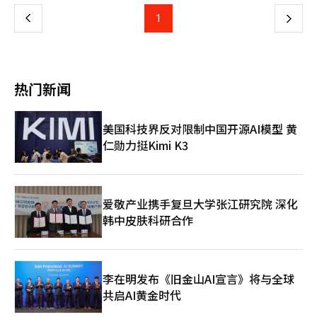
外卖中心型及特殊店铺等多种形式的直营店，检验各个商圈的运营
壳、Crocs鞋、披萨毯、手提袋、联名T恤、保温杯和披萨优惠券
动，每笔订单将为危机儿童支持基金积累1000韩元。 巴巴琼斯相
效率和客户需求。 在此过程中，马马鸡关注到外卖平台主导的鸡
上
1
下
等丰富奖品也已准备就绪。 完成所有体验后，访客走出快闪店
关人士表示：“我们将继续开展多种社会贡献活动，以帮助创造儿
肉市场环境及日益增长的打包需求。随着外卖应用的佣金负担加
时，外面的庭院迎接他们的是披萨车。在这里，访客可以按时品尝
童健康成长的环境。”※ 本报道经人工智能（AI）系统翻译与编
重，马马鸡认为，烹饪速度、周转率和品质维护与盈利能力密切相
一
到与《玩具总动员5》合作的三款限量披萨。包括浓郁风味的‘宇
辑。
关，因此专注于新店铺模型的开发。 新推出的外卖与打包专门店
宙特攻队员巴斯披萨’、西部风格的‘耶哈！开心的警长杰西披
将以小型店铺形式运营，采用符合打包订单的动线和运营系统，并
萨’、清新口感的‘永远的伙伴伍迪披萨’等，依次提供，为快闪
页
重新设计菜单构成、烹饪和包装方式，以提高订单处理效率。 店
热门新闻
店的最后旅程增添了美食体验。 此次快闪店是全球体验型快闪项
铺运营策略也将进行部分调整。以休闲酒吧形式运营的麻浦店将结
目的一部分，已在英国伦敦、西班牙马德里、美国洛杉矶等主要城
束运营，而独立门店和高丽大学店将根据商圈特性继续运营。 马
市开展。在国内则于12日至14日三天内运营。动画《玩具总动员
马鸡相关人士表示：“外卖与打包专门店是反映我们积累的运营经
美国科技界反对限制中国开源AI模型 黄
5》将于17日在全国影院上映。 克里斯·林·苏，巴巴琼斯国际总
验的标准化模型，期待将成为未来加盟业务扩展的基础。” 此
负责人（SVP）表示：“能够将对许多粉丝具有特殊意义的‘巴巴
仁勋力挺Kimi K3
外，市场调研机构欧睿信息表示，2024年国内餐饮市场中外卖所
琼斯披萨星球’呈现出来，我感到非常高兴，希望此次快闪能让韩
占比例约为35%。预计到2029年，外卖销售比例将扩大至37%，
国的粉丝们与美味的披萨一起创造新的回忆。”※ 本报道经人工
与店内就餐比例相近。※ 本报道经人工智能（AI）系统翻译与编
智能（AI）系统翻译与编辑。
辑。
爱敬产业携手复旦大学张江研究院 深化
韩中皮肤科研合作
李在明发布《旧金山AI宣言》将与全球
共启AI黄金时代