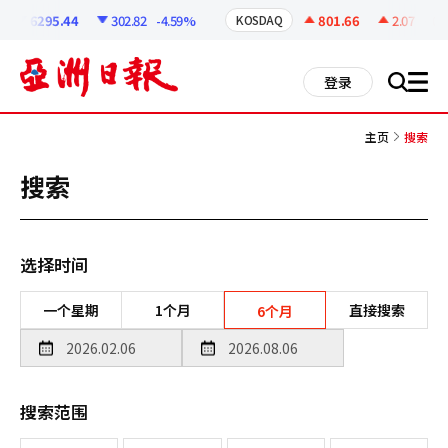
코
인
6295.44
302.82
-4.59%
801.66
2.07
+0.2
KOSDAQ
정
보
all
登录
搜
men
索
主页
搜索
搜索
选择时间
一个星期
1个月
直接搜索
6个月
搜索范围