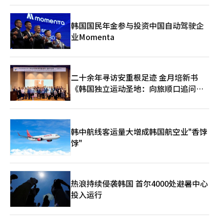
韩国国民年金参与投资中国自动驾驶企
业Momenta
二十余年寻访安重根足迹 金月培新书
《韩国独立运动圣地：向旅顺口追问历
史》出版
韩中航线客运量大增成韩国航空业"香饽
饽"
热浪持续侵袭韩国 首尔4000处避暑中心
投入运行