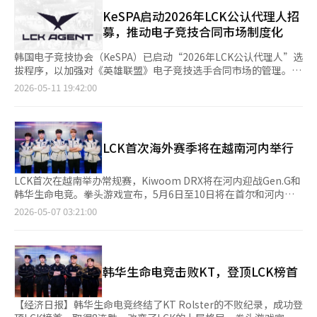
动公园LCK竞技场和越南哈诺伊展览中心进行。 截至第六周结束，
竞技协会承办。拳头游戏、Supercell、克拉夫顿、三星、微星、
竞技和Full Sense率先确认晋级胡志明市。全球电子竞技战胜了
韩华生命电子竞技以11胜1负的战绩保持单独第一。在包含海外赛
KeSPA启动2026年LCK公认代理人招
韩国内容振兴院提供赞助。比赛将通过中高学校电子竞技官方
PRX，而Full Sense则击败了T1。这两支队伍不仅晋级决赛周，还
程的“Kiwoom DRX主场”中，球队表现稳定，与第二名的差距
募，推动电子竞技合同市场制度化
YouTube频道进行直播。※ 本报道经人工智能（AI）系统翻译与
获得了前往伦敦大师赛的资格，创造了自成立以来的首次国际赛事
拉开至两场比赛。 Gen.G和KT Rolster均以9胜3负的战绩并列，
编辑。
晋级的成就。 农心红色力量和Kiwoom DRX在SOOP竞技场的季后
因小分差异，Gen.G排在第二，KT Rolster排在第三。T1在第六
韩国电子竞技协会（KeSPA）已启动“2026年LCK公认代理人”选
赛结束了阶段1的征程。Kiwoom DRX在5月7日的上游组第一轮
周击败DN超级战队和Dplus KIA，战绩提升至8胜4负，单独排名第
拔程序，以加强对《英雄联盟》电子竞技选手合同市场的管理。在
中，替换“yong”金浩勇为“Hermes”安炳旭，但仍以0比2输
四。由此可见，以韩华生命电子竞技为中心的“1强3中”格局愈发
选手薪资规模和全球转会市场不断扩大的背景下，电子竞技产业正
2026-05-11 19:42:00
给了Full Sense。 在5月9日的下游组第一轮中，Kiwoom DRX以2
明显。 相反，Dplus KIA在第二轮中表现乏力。尽管在第一轮中曾
朝着像传统职业体育一样，专业化管理合同、营销和法律体系的方
比1逆转战胜农心红色力量。在第一局“珍珠”中，农心红色力量
击败Gen.G和T1，展现出向上攀升的潜力，但第六周以两连败收
向发展。 KeSPA于11日宣布，已开始接受2026年LCK公认代理人
凭借“Ivy”朴成贤的关键表现获胜。Kiwoom DRX在第二局中使
尾，战绩停留在6胜6负，与T1的差距也拉大至两场。 韩进布里昂
资格审查申请。LCK公认代理人制度旨在专业支持《英雄联盟》电
用了之前禁用的“分裂”，以13比6扳平比分，并在第三局“海
的反弹也是第六周的重要亮点。赛季初曾遭遇六连败的韩进布里
子竞技选手的合同谈判、薪资协商和营销合同等事务，该制度于
湾”中以13比9获胜。 Kiwoom DRX的征程在与PRX的对决中止
LCK首次海外赛季将在越南河内举行
昂，继上周击败KT Rolster后，又接连战胜BNK飞跃和农心红
2022年首次引入。截至去年，共有31名公认代理人在职。 获得公
步。在5月10日的下游组第二轮中，Kiwoom DRX以1比2输给了
力，完成四连胜。韩进布里昂在LCK常规赛中取得四连胜，距上次
认资格的代理人可以代表LCK管辖范围内的选手和教练团队进行合
PRX。“MaKo”金明冠和“free1ng”卢浩俊表现出色，但未能
是在2022 LCK春季赛，时隔四年。 连胜的核心是下路选手“泰
同谈判和薪资调整，并负责广告、赞助和营销等收益业务合同的签
LCK首次在越南举办常规赛，Kiwoom DRX将在河内迎战Gen.G和
抵挡住“Jinggg”王靖杰的攻击。 此次季后赛重新塑造了VCT太
迪”朴振成。朴振成在对阵DN超级战队、KT Rolster和农心红力
署。选手可以将合同和谈判事务交给专业人员处理，从而更专注于
韩华生命电竞。拳头游戏宣布，5月6日至10日将在首尔和河内举
平洋的竞争格局。全球电子竞技和Full Sense确认晋级国际赛事，
的比赛中引领球队获胜，三场比赛均被评为POM。这位老将稳定的
竞技表现，而联赛层面也能更系统地管理合同争议和不正行为。
行2026 LCK常规赛第六周的比赛，其中包括LCK首次海外团队巡
2026-05-07 03:21:00
展现了新的竞争力，而T1则在关键时刻展现了传统强队的实力。
后期Carry能力成为韩进布里昂排名反弹的动力。 凭借这四连胜，
随着电子竞技产业规模的扩大，选手合同结构也变得愈加复杂。选
演“2026 Kiwoom DRX主场”。Kiwoom DRX将于5月8日至10
相对而言，农心红色力量和Kiwoom DRX在关键时刻的地图选择
韩进布里昂升至第六位。由于LCK常规赛的前六名将晋级LCK MSI
手身价上涨、海外联赛转会增加、赞助扩展等现象使得对合同争
日在河内展览中心举办主场比赛，8日对阵Gen.G，10日对阵韩华
和交战表现上留下了遗憾。 胡志明市决赛周的看点在于最后一张
代表选拔赛，韩进布里昂已进入了选拔赛的视野。打破初期低迷，
议、操控和无资格代理人活动的管理需求日益增加。这次LCK公认
生命电竞。9日还将举办结合音乐表演和粉丝体验的活动。这是
伦敦大师赛的门票和冠军争夺。GE和Full Sense已确认前往伦敦，
重返中游竞争，成为接下来赛程中的变数。 在越南哈诺伊举行
代理人制度被解读为电子竞技市场体育产业化趋势的体现。 在全
LCK首次在海外举办巡演和常规赛。Kiwoom DRX最近状态回升，
双方将争夺种子名额和冠军。T1与PRX的对决预计将成为决赛周
的“Kiwoom DRX主场”也备受关注。这是LCK历史上首次在海外
韩华生命电竞击败KT，登顶LCK榜首
球电子竞技市场中，选手转会和合同规模迅速扩大，合同透明度和
5月2日以2比0战胜Nongshim RedForce，结束五连败。中单选
初期的最大看点。 ※ 本报道经人工智能（AI）系统翻译与编辑。
举行的团队主办路演。规模为12000个座位的哈诺伊展览中心在三
选手保护体系的强化成为关键任务。实际上，以北美、中国和欧洲
手“Yukal”孙宇贤在两局比赛中共取得21次击杀，首次获得
天内吸引了大量当地粉丝。 Kiwoom DRX虽然输给了Gen.G和韩
联赛为中心，选手合同和代理市场规模正在扩大，形成了与传统体
POM。河内当地粉丝的支持对Kiwoom DRX的表现影响值得关
【经济日报】韩华生命电竞终结了KT Rolster的不败纪录，成功登
华生命电子竞技，但在与排名第一的韩华生命电子竞技的比赛中赢
育产业相似的选手管理体系。 今年的公认代理人资格获取程序分
注。第六周的另一场关键比赛是T1与Dplus Kia的对决。两队在前