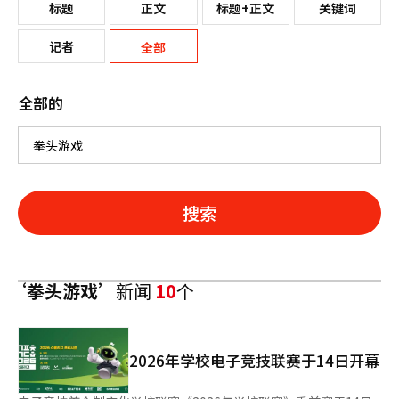
标题
正文
标题+正文
关键词
记者
全部
全部的
搜索
‘拳头游戏’
新闻
10
个
2026年学校电子竞技联赛于14日开幕