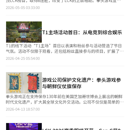
顶LCK榜首，取得8连胜，改变了LCK的上层格局。拳头游戏宣
得了一局，展现了实力。来自越南的下路选手“Ragefeel”陈宝
为资格审查和资格考试两个阶段。申请者首先需通过资格审查，确
五周保持相同的胜负记录，目前均为6胜4负，此次对决可能决定他
布，2026 LCK常规赛第五周比赛于4月29日至5月3日在首尔钟路
2026-05-05 03:33:00
敏在当地粉丝的支持下进行比赛。 第六周是LCK上游竞争轮廓显现
认是否符合代理人资格要求，随后通过考试才能获得最终资格。新
们的排名。Dplus Kia今年对T1表现强劲，在LCK杯季后赛中逆转
LCK竞技场举行。随着第一轮结束，第二轮开始，排名竞争格局发
的分水岭。韩华生命电子竞技巩固了独占的局面，Gen.G、KT
申请者和2024年获得资格的人员均需参加今年的资格审查和考
击败T1，并在常规赛第一轮以2比1获胜。Dplus Kia将在7日对阵
生了巨大变化。韩华生命电竞在第五周连续击败KT Rolster和
Rolster和T1形成了追赶集团。Dplus KIA的下滑和韩进布里昂的
试。 资格考试由3个科目和7个领域组成。考试范围包括LCK公认
KT Rolster，10日对阵T1，比赛结果可能影响其重返前三的机
T1，表现出色。尤其是在对阵KT Rolster的比赛中，顶级选
上升使得MSI代表选拔赛的竞争更加复杂。 哈诺伊路演的成功也展
代理人规章、代理人标准合同、LCK官方规章、电子竞技选手标准
会。KT Rolster的反弹也备受关注。KT在开赛后取得八连胜，但
手“宙斯”崔宇宙在对线中取得了压倒性优势，奠定了胜局。在对
示了LCK的海外扩展潜力。越南被认为是LCK粉丝基础较为厚实的
合同，以及合同法、国民体育振兴法、体育伦理等法律和伦理相关
T1主场活动首日：从电竞到综合娱乐
在第五周连败给韩华生命电竞和Hanjin Brion。第六周将对阵
阵T1的比赛中，他更是取得了四杀，发挥了关键作用。打野选
地区。如果团队级别的海外路演能够与比赛和粉丝活动相结合，可
内容。KeSPA表示，此次考试旨在验证代理人不仅具备游戏产业的
Dplus Kia和BNK Peax，KT需要恢复状态以争夺第一。中单对决
手“Kanavi”徐振赫的比赛运营也十分出色，通过积极的线控和
能会成为LCK拓展全球粉丝接触的新模式。 “Ragefeel”陈宝敏
理解能力，还能实际保护选手权益和进行合同代理的专业性。
也是焦点。KT的“BDD”郭宝成将在对阵Dplus Kia时迎战LCK出
战斗设计为团队争取了主动权。这两位选手分别在比赛中被评为
T1的线下活动“T1主场”首日以表演和粉丝参与活动营造了节日
表示：“对选手来说，最重要的是胜利，但无论胜负，能感受到越
KeSPA与拳头游戏将继续运营去年新设的“LCK公认代理人不正行
战700场的“ShowMaker”许秀。9日的周六对决中，BNK Peax
POM，带领团队走向胜利。韩华生命电竞以9胜的成绩独占榜首。
气氛。活动不仅限于观看，还包括粉丝直接参与的项目，扩展了电
南粉丝的支持让我很高兴。同时也感谢不仅是Kiwoom DRX的粉
为举报中心”。举报中心将作为接收LCK团队事务所、选手、教练
的“Vikla”李大光将对阵老东家KT。业内人士认为，此次河内巡
同一时期，韩进Brion击败KT Rolster，使得排名竞争更加激烈。
竞活动的外延。4月24日，拳头游戏的AOS游戏《英雄联盟》职业
丝，还有远道而来的Gen.G和韩华生命电子竞技的粉丝。” LCK事
2026-04-25 05:54:00
团队和代理人之间可能发生的不正行为的窗口。主要举报对象包括
演是LCK全球化的重要节点。LCK已拥有全球粉丝，但在海外举办
韩进Brion在3日以2比0的比分完胜KT Rolster，展现了“King
战队T1在仁川永宗岛Inspire Arena举行了与粉丝线下交流的路演
务总监李正勋表示：“现场越南LCK粉丝所传递的强大能量，再次
无资格代理人活动、隐性合同和操控等。 2026年LCK公认代理人
常规赛是新的尝试。如果成功，未来可能在东南亚等地扩大巡演和
Slayer”的风采。下路选手“Teddy”朴振成通过全球大招的运用
活动“T1主场”的首日活动。活动将持续到26日，现场设有T1官
让我确信LCK的全球竞争力。同时，感谢越南粉丝热烈的支持，使
制度的主要日程是，资格审查申请将于29日截止，随后在下个月公
赛事。关键在于比赛表现和当地反响。Kiwoom DRX若能在河内
在两局比赛中都发挥了重要作用。由于这场失利，KT Rolster以8
方展位和赞助企业的多样体验项目，吸引了众多粉丝。现场设有
得首次海外团队路演能够取得成功。”※ 本报道经人工智能（AI）
布资格审查结果并进行复审，资格考试将在8月进行。最终的公认
延续良好状态，将提升品牌和LCK的国际影响力。反之，与强队的
胜2负的成绩降至第二位，开赛以来的不败纪录也告终。韩华生命
T1官方展位和赞助企业参与的体验项目，商品销售和品牌体验空
游戏公司保护文化遗产：拳头游戏参
系统翻译与编辑。
代理人名单预计将在9月公布。※ 本报道经人工智能（AI）系统翻
差距可能影响活动的成功与否。T1、Dplus Kia和KT Rolster的排
电竞、KT Rolster和Gen.G形成了新的三强格局。Gen.G成功复仇
间结合，扩大了比赛外的内容比例。体验型内容为主的展位运营方
与朝鲜仪仗旗保存
译与编辑。
名竞争也将使第六周成为常规赛的关键时刻。※ 本报道经人工智
Dplus KIA，以2比1的比分取得胜利，连续四场获胜，升至第三
式延长了粉丝停留时间，成为以战队品牌为中心的独立内容。下午
能（AI）系统翻译与编辑。
位。中路选手“Chovy”郑智勋凭借稳定的表现带领团队获胜，并
的表演和参与活动正式开始。开场舞台由JYP的6人女团NMIXX参
拳头游戏正在支持保存130年前在美国芝加哥世博会上展出的朝鲜
被评为POM。Gen.G目前战绩为7胜3负。拳头游戏的相关人士表
与，主打歌首次公开，提升了现场气氛。将K-pop元素融入电竞活
时代文化遗产，扩大其全球文化外交活动。公司不仅仅是简单的赞
示：“随着常规赛进入中期，团队之间的实力差距正在缩小，未来
动，旨在扩展观赏内容，吸引多元化粉丝群体。随后进行的慈善拍
助，还积极参与海外韩国文化遗产的保存和返还，持续进行长期的
2026-04-13 18:57:00
的比赛走势将更加难以预测。”※ 本报道经人工智能（AI）系统翻
卖活动中，选手们亲自准备的珍藏品和“一对一峡谷辅导票”成为
文化遗产支持活动。13日，拳头游戏宣布将支持保存1893年美国
译与编辑。
拍品，获得了热烈反响。通过提前公布的二维码进行预先竞标，最
芝加哥哥伦比亚世博会上展出的5件韩国文化遗产仪仗旗。这次保
高竞标者在舞台上通过非公开竞标进行最终竞争。拍卖最高价为中
存项目针对宾夕法尼亚大学考古与人类学博物馆收藏的“虎旗”等
单选手Faker李相赫的一对一峡谷辅导票，以252万韩元成交。接
仪仗旗进行。这些文物是朝鲜首次正式参加国际博览会时展出的27