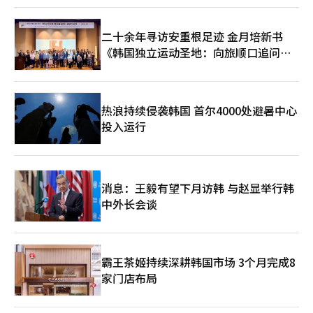
教师工会联盟强调：“如果教育当局不为教师创造一个无畏教学的
格，再次确认了重视“代码”和“信任”而非专业性的倾向。黄教
环境，公民教育的加强只能停留在口号上。”并呼吁立即建立保护
益未来如何领导文广研，将决定此次任命是被视为“突破性的实用
正当教育活动的制度性措施，让教师能够无畏地进行教学。※ 本
任命”还是“典型的空降任命失败案例”。文化艺术和旅游产业是
二十余年寻访安重根足迹 金月培新书
报道经人工智能（AI）系统翻译与编辑。
超越政权理念、决定国家长期品牌价值的重要领域。黄教益能否克
《韩国独立运动圣地：向旅顺口追问历
服过去言论引发的争议，为K文化的未来展示实质性成果，文化界
史》出版
和政界的目光正聚焦于他。
热浪持续侵袭韩国 首尔4000处避暑中心
投入运行
消息：王毅有望下月访韩 与赵显举行韩
中外长会谈
霸王茶姬持续深耕韩国市场 3个月完成8
家门店布局