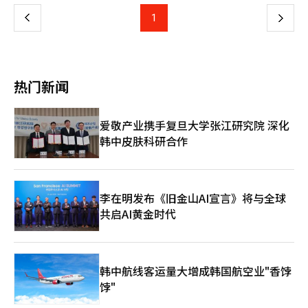
疑，认为此次任命更符合“政治代码”而非专业性。黄教益是李在
前学校公民教育水平‘不足’的评价高达66.0%。公众期待与学校
还必须让所有人都能信服其公正性。 欧洲足球界对此立即表示反
明总统在担任京畿道知事时期的亲信。2021年，他被李总统提名
上
1
下
现场现实之间存在着巨大差距。 教师工会指出，这一差距的原因
对。欧洲足球协会（UEFA）批评FIFA“越过了不应逾越的界
为京畿道旅游公司总裁候选人，但因在野党的强烈反对和“空降任
在于‘无法进行公民教育的教育环境’。根据去年的案例调查，教
限”，称这一决定是前所未有且无法理解的措施。比利时足球协会
命”批评而辞职。当时，李总统与黄教益在发生火灾的当天拍
一
师们在正常教授课程内容时，遭受无差别的‘政治偏见’攻击。
也对巴洛根的出场资格提出异议。前FIFA主席塞普·布拉特等足球
摄“辣炒年糕直播”引发公众愤怒。尽管有这些背景，黄教益仍被
具体而言，教师在讲解5·18民主化运动或4·3事件时，若按历史
界前辈指出，政治权力对比赛规则的影响本身就损害了FIFA的权
任命为文广研院长，被解读为李在明政府在执政第二年加强国政掌
事实说明，或在进行世越号教育时被制止，甚至在教授独岛教育或
页
威。实际上，此次争议已超越了巴洛根个人的红牌问题，成为围绕
控力和“代码任命”的信号。将一位没有专业研究经验的美食专栏
热门新闻
仇恨表达（如日贝用语）时，也会遭到家长的“灌输左派思
FIFA处罚程序的独立性和可信性的问题。 政治与体育无法完全分
作家任命为研究文化艺术和旅游产业政策的核心国策研究机构的负
想”、“政治偏见”的投诉。教师的私人社交媒体活动或穿着颜色
离。世界杯也在国家支持和外交利益的背景下进行。然而，比赛中
责人，被认为是罕见的。在野党和部分文化界人士对黄教益的过去
也受到监视，面临政治中立性违反的质疑。 最终，教师们为了避
的规则对所有人都应相同。如果因东道国或总统的介入而适用不同
言论提出质疑。他在2022年总统选举期间将尹锡悦候选人比
爱敬产业携手复旦大学张江研究院 深化
免不当投诉和举报威胁，只能回避时事问题，或采取机械地朗读教
标准，那么未来哪个国家不会在类似情况下提出相同要求呢？规则
作“伊藤博文”，将李在明候选人比作“安重根”，并将选举称
科书的防御态度。在深度访谈中，一位教师表示：“虽然没有收到
韩中皮肤科研合作
一旦出现例外，就不再是规则，而是特权。 更令人担忧的是，
为“与亲日派的对决”，引发多次争议。此外，他在曹国前法务部
投诉，但感到压抑，言语上自我审查，课堂上也不得不紧张。”
FIFA已经在政治中立性问题上饱受争议。因凡蒂诺在去年的世界杯
长的妻子郑敬心教授被判有罪后，发表支持言论，称其“走在耶稣
对此，家长和学生指出：“不应依赖教师个人，而应建立系
抽签仪式上向特朗普颁发FIFA和平奖，因而受到过度亲密的批评。
的道路上”，引发社会反响。文广研作为文化和旅游政策的研究机
统。”研究院表示：“在教师未受到保护的情况下，要求加强公民
这一事件进一步加深了人们的怀疑。与其强调独立性，更需要的是
构，要求高度的专业性和政治中立性。任命一位公开表达特定政治
教育无异于要求教师在承受更多投诉和冲突的情况下进行教学。”
不可争议的程序和一致的原则。 FIFA自信此次决定是基于规定的
倾向的人士为该机构负责人是否合适，引发批评。崔辉英文体部部
李在明发布《旧金山AI宣言》将与全球
教师工会：“政治中立性不是‘沉默’，制度性保护迫在眉睫”
合理判断。如果是这样，就更应透明地解释。为何在此事件中适用
长提出的“创新和飞跃”理由难以消除“报恩任命”的标签。未
共启AI黄金时代
针对此次全国民意调查结果，教师工会联盟政策研究院表示：“国
第27条？类似案例是否也会适用相同标准？只有这样，才能维护世
来，黄教益领导下的文广研将在两个方面面临考验。首先是K文化
民要求的学校公民教育加强并不意味着公民教育的量的扩张，而是
界杯的权威和FIFA的信任。 世界杯并不是东道国的商业活动，而
政策的方向。黄教益对“韩食全球化”等饮食文化表现出浓厚兴
要为教师提供一个能够根据课程内容教育现实社会议题、仇恨、扭
是全球足球共同规则权威的证明。如果这些规则在总统的一个电话
趣。其任命可能导致文广研的研究方向偏向K美食等特定领域，但
曲信息、历史事实及民主价值与责任的环境。” 为此，呼吁：△
面前显得脆弱，那么受到最大伤害的将不仅仅是某位球员或某个国
也可能通过大众化视角拓展K文化的外延。其次是研究机构的独立
国家和教育当局应成为公民教育的保护主体，△将政治中立性重新
韩中航线客运量大增成韩国航空业"香饽
家的代表队，而是负责全球足球的FIFA本身。 ※ 本报道经人工智
性问题。国策研究机构的负责人由总统亲信担任，可能损害研究的
解释为“保障学生自主判断的教育原则”，△将公民教育扩展为整
能（AI）系统翻译与编辑。
饽"
客观性和中立性。黄教益能否摆脱过去的政治色彩，展现平衡的领
个教育共同体的任务，△推动尊重和支持现场教育活动的政策等。
导力，将是关键。此次任命象征性地展示了李在明政府的任命风