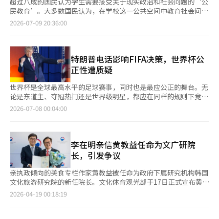
超过八成的国民认为学生需要接受关于现实政治和社会问题的‘公
民教育’。大多数国民认为，在学校这一公共空间中教育社会问题
比在YouTube或社交媒体上流传的偏见信息更为重要。 然而，教
2026-07-09 20:36:00
育现场却因‘政治中立性’这一模糊标准和家长的无理恶性投诉，
导致教师们陷入自我审查的境地。公民教育的缺失并非教师个人的
问题，而是无法保护正当教育活动的贫瘠制度环境所致。 9日，教
师工会联盟政策研究院（院长：宋秀妍）发布了在4月17日至22日
特朗普电话影响FIFA决策，世界杯公
间对全国5000名16岁以上至70岁以下男女进行的‘学校内民主公
正性遭质疑
民教育全国民意调查’结果。此次调查还综合分析了对10名教育利
益相关者的深度访谈，以及去年进行的‘教师教育权被侵犯及政治
世界杯是全球最高水平的足球赛事，同时也是最应公正的舞台。无
相关投诉案例调查’的结果。 公民教育被挤出学校，82.4%国民认
论是东道主、夺冠热门还是世界级明星，都应在同样的规则下竞
为“应在学校教授” 调查显示，认为“教育现实政治议题和社会
争，这样才能接受胜负并尊重结果。然而，当这种信任动摇时，世
2026-07-08 00:04:00
问题对学生是必要的”的回应高达82.4%，显示出国民的高度共
界杯便沦为权力逻辑主导的舞台。国际足球联合会（FIFA）决定暂
识。反对意见仅占10.0%。被认为是学生主要学习这些问题的空
缓对美国队前锋保拉林·巴洛根的红牌处罚，正是引发激烈反响的
间，‘学校（66.4%）’占据绝对优势。 尤其是对于‘教师在课堂
原因所在。 巴洛根在与波斯尼亚和黑塞哥维那的32强赛中因VAR
上将现实政治和社会议题作为教育素材进行教学’的支持率也达到
判罚被直接红牌罚下。根据FIFA规定，红牌将导致下一场比赛自动
李在明亲信黄教益任命为文广研院
了67.4%（反对20.8%），显示出课堂实际接受度较高。支持的理
停赛。然而，在美国总统唐纳德·特朗普公开透露他曾致电FIFA主
长，引发争议
由中，认为“比起社交媒体和YouTube等偏见信息，教育性处理更
席詹尼·因凡蒂诺请求重新审查判罚后，情况发生了变化。FIFA虽
好”的占27.6%，其次是“可以从多角度平衡发展思维
然没有取消红牌，但做出了罕见的决定，暂缓执行处罚一年，巴洛
亲执政倾向的美食专栏作家黄教益被任命为政府下属研究机构韩国
（25.4%）”、“批判性思维能力得以提升（24.8%）”等。 对
根得以正常参加与比利时的16强赛。 争议的核心不仅在于特朗普
文化旅游研究院的新任院长。文化体育观光部于17日正式宣布黄教
此，研究院分析认为，国民期待公民教育不仅是特定意识形态的灌
的电话，更在于FIFA做出了令人质疑的决定。因凡蒂诺解释称，纪
益的任命，称其具备深刻的洞察力和丰富的现场经验，是引领机构
页
2026-04-19 00:18:19
输，而是希望在偏见信息的海洋中为学生的判断力提供保护。 公
律机构独立判断，他并未介入程序。FIFA也表示这是根据纪律规定
创新和K文化的合适人选。然而，政界和文化界对黄教益过去
民教育水平不足（66.0%）的背后，“不是教师个人的问题，而是
第27条作出的决定。然而，即便是基于规定的决定，如果时机和过
因“报恩任命”争议而辞去京畿道旅游公司总裁职务的经历提出质
一
环境问题” 尽管有83.7%的人同意在学校实施公民教育，但认为当
程引发常识性的质疑，FIFA也应承担责任。体育管理不仅要公正，