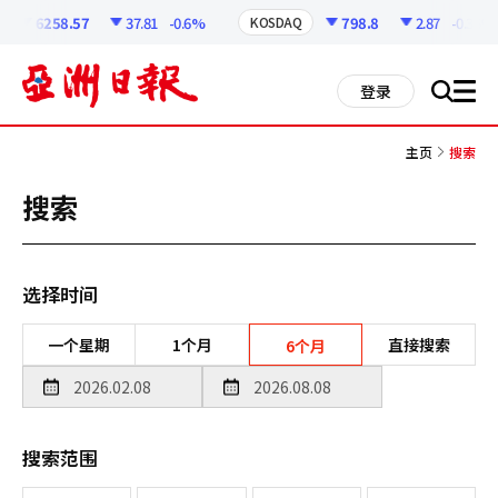
코
인
6258.57
37.81
-0.6%
798.8
2.87
-0.36%
KOSDAQ
정
보
all
登录
搜
men
索
主页
搜索
搜索
选择时间
一个星期
1个月
直接搜索
6个月
搜索范围