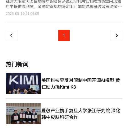
经营无限量肉类自助餐厅的名륜당被发现利用低利政策资金向加盟
店主提供高利贷。金融监管机构决定阻止加盟总部通过政策资金间
接转嫁金融负担给加盟店主的结构。 金融委员会和公正交易委员
页
2026-05-10 21:06:05
会于10日发布了“利用政策资金应对加盟总部高利不当贷款的对
策”。以名륜당的案例为契机，经过实地调查，确认了3起政策资
一
金贷款的加盟总部向加盟店主提供高利贷的案例，以及其他1起案
例。 根据调查，名륜당利用来自政策金融机构如工业银行的年利率
上
1
下
为3%至6%的低利资金。随后，向其大股东设立的13家特殊关系
借贷公司借出约899亿韩元，这些借贷公司向加盟店主提供了年利
一
率为12%至18%的高利贷，名义上用于装修费用等。 自2022年9
月至去年8月，名륜진사갈비加盟店主的贷款规模总计达1451亿韩
页
元。调查还发现，这些特殊关系借贷公司为了规避金融委员会的注
热门新闻
册要求，管理总资产在100亿韩元以下，涉嫌所谓的“拆分注
册”以逃避金融监督。值得注意的是，名륜당目前已知已全部退还
借贷许可证。 其他加盟总部的案例也显示出类似的结构。一家加
美国科技界反对限制中国开源AI模型 黄
盟总部通过信用保证基金的担保，利用银行资金12亿韩元，年利率
仁勋力挺Kimi K3
约为4%，同时与其代表董事设立的特殊关系借贷公司共同向112
名加盟店主提供了总额114亿韩元的贷款，年利率为13%。 监管机
构认为，加盟总部在利用低利政策资金扩展业务的同时，可能会将
高利贷负担转嫁给加盟店主。特别是加盟店主所获得的贷款被用于
装修等开店费用，而贷款的本金和利息则是根据销售额或必需品的
爱敬产业携手复旦大学张江研究院 深化
供应款项进行偿还的情况也被确认。 因此，金融委员会决定加强
韩中皮肤科研合作
对加盟总部政策贷款的管理。未来，政策金融机构在向加盟总部提
供新贷款或担保时，必须确认总部及其关联公司的加盟店是否持有