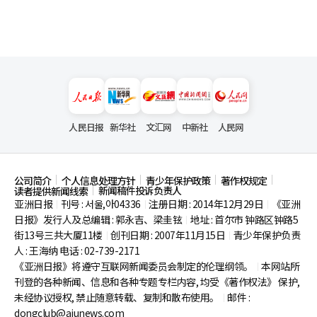
人民日报
新华社
文汇网
中新社
人民网
公司简介
个人信息处理方针
青少年保护政策
著作权规定
新闻稿件投诉负责人
读者提供新闻线索
亚洲日报
刊号 : 서울,아04336
注册日期 : 2014年12月29日
《亚洲
|
|
|
日报》发行人及总编辑 : 郭永吉、梁圭铉
地址 : 首尔市
钟路区钟路5
|
街13号三共大厦11楼
创刊日期 : 2007年11月15日
青少年保护负责
|
|
人 : 王海纳 电话 : 02-739-2171
《亚洲日报》将遵守互联网新闻委员会制定的伦理纲领。
本网站所
|
刊登的各种新闻、信息和各种专题专栏内容, 均受《著作权法》
保护,
未经协议授权, 禁止随意转载、复制和散布使用。
邮件 :
|
dongclub@ajunews.com