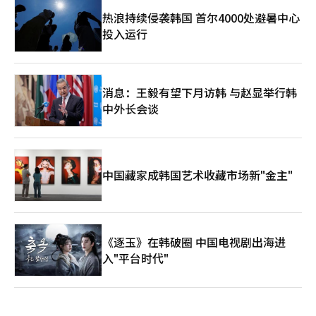
热浪持续侵袭韩国 首尔4000处避暑中心
投入运行
消息：王毅有望下月访韩 与赵显举行韩
中外长会谈
中国藏家成韩国艺术收藏市场新"金主"
《逐玉》在韩破圈 中国电视剧出海进
入"平台时代"