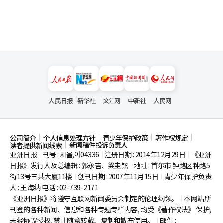
人民日报
新华社
文汇网
中新社
人民网
公司简介
个人信息处理方针
青少年保护政策
著作权规定
新闻稿件投诉负责人
读者提供新闻线索
亚洲日报
刊号 : 서울,아04336
注册日期 : 2014年12月29日
《亚洲
|
|
|
日报》发行人及总编辑 : 郭永吉、梁圭铉
地址 : 首尔市
钟路区钟路5
|
街13号三共大厦11楼
创刊日期 : 2007年11月15日
青少年保护负责
|
|
人 : 王海纳 电话 : 02-739-2171
《亚洲日报》将遵守互联网新闻委员会制定的伦理纲领。
本网站所
|
刊登的各种新闻、信息和各种专题专栏内容, 均受《著作权法》
保护,
未经协议授权, 禁止随意转载、复制和散布使用。
邮件 :
|