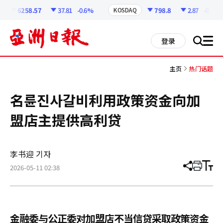
코
인
6258.57
37.81
-0.6%
798.8
2.87
-0.36%
KOSDAQ
정
보
all
登录
搜
men
索
主页
热门话题
名륜진사갈비利用政策资金向加
盟店主提供高利贷
李书迎 기자
2026-05-11 02:38
分
打
调
享
印
整
文
大
章
小
金融委与公正委对加盟店不当信贷采取政策资金