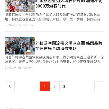
韩国旅游业迈入增长新周期 加速冲刺
动，以检验当地消费者反应和市场潜力。 现代百货相关人士表
于新世界百货江南店Sweet Park增设门店。美国墨西哥食品品牌
年4月先后开设江南旗舰店、龙山I'PARK Mall店和新村店，随后又
3000万游客时代
示：“进入表参道的更现代将为日本当地消费者以及全球时尚和零
Chipotle也与SPC集团旗下的Big Bite Company合作，准备在江
陆续进驻驿三洞和市厅商圈。随着建大店开业，其韩国门店数量将
售界人士展示K-内容的现状和未来方向，支持国内品牌的全球拓
南大路旁开设亚洲首家门店，同时推动在Sweet Park的入驻，逐
增至6家。 霸王茶姬韩国法人代表金左贤（音）表示，建大店开业
随着韩国文化全球影响力持续扩大以及政府推动旅游振兴政策落
展，为K-内容的全球化贡献力量。”※ 本报道经人工智能（AI）
步构建江南地区的商业网络。 业内人士认为，江南不仅是一个大
将为首尔东部地区消费者提供更多接触品牌和体验茶文化的机会。
地，韩国旅游业正进入新的增长阶段。今年第一季度，韩国接待外
系统翻译与编辑。
型商圈，更是品牌竞争力的“测试床”。根据首尔开放数据广场的
未来将继续围绕核心商圈拓展门店网络，让更多消费者在日常生活
籍游客约476万人次，创下历年同期最高纪录，去年全年入境游客
2026-06-05 00:29:32
数据，2025年江南区的日均生活人口为82万3000人，位居首尔25
中接触和体验茶文化。
达到1894万人次，旅游出口收入达272亿美元，均刷新历史新高。
个自治区之首。尤其是购买力最强的30至40岁人群在此聚集，职
根据韩国旅游发展局日前发布的数据，今年第一季度访韩外籍游客
场人士比例较高，午餐时间从中午到下午2至3点达到约100万人，
同比增长23%，不仅超过去年同期，也高于新冠疫情前2019年同
稳固了午餐外出就餐和咖啡、甜点的需求。短期逗留的外国人生活
期水平。其中，3月单月访韩游客突破206万人次，创下月度历史
外籍游客回流带火明洞商圈 韩国品牌
人口为18547人，位居首尔第二，能够同时吸引本国职场人士和外
最高纪录。 分析认为，韩国旅游业已从疫情后的恢复阶段进入增
加速布局全球消费市场
国游客的区域。 然而，也有观点指出，江南的开店并不一定能保
长阶段。政府提出今年吸引2300万名外国游客的目标，若顺利实
证成功。高昂的租金和人工成本等固定费用负担相当沉重，仅凭短
现，将再次刷新历史纪录，并为2029年实现“3000万游客时
随着外籍游客数量恢复至疫情前水平，首尔明洞商圈正迎来新一轮
期话题性难以快速收回投资。餐饮业人士表示：“江南是一个多样
代”奠定基础。 旅游业对经济的带动作用也进一步增强。去年外
复苏潮。曾经以免税店和美妆店为主的明洞，如今正逐步转型为全
消费群体和外国游客共同光顾的代表商圈，同时也能获得在线话题
籍游客在韩国的银行卡消费金额达到141亿美元，创历史新高；旅
球时尚、美妆品牌竞逐的重要零售阵地，并成为韩国品牌观察海外
页
2026-05-30 00:08:42
性，因此是推出新品牌的最佳地点。但由于存在高固定费用的障
游出口收入达到272亿美元，同比增长10.6%。 近年来，韩国政府
消费趋势、拓展国际市场的重要窗口。 据韩国业界29日消息，过
碍，必须有超越初期关注的产品力和精细的本地化策略，才能实现
持续推进旅游便利化措施。继去年9月面向中国团队游客实施阶段
去两年间，已有超过20家主要时尚与美妆品牌在明洞开设新店。近
一
长期成功。”
性免签政策后，今年3月起又扩大面向中国及东南亚12个国家的多
期，优衣库明洞店正式开业，被视为明洞商圈复苏的重要标志之
次往返签证发放范围，并放宽国际会议（MICE）参会人员入境便
一。欧利芙洋今年3月开设面积约950坪的大型门店，目前在明洞
上
1
下
2
3
利政策，进一步降低外籍游客赴韩门槛。 韩国还积极推动文化与
地区门店数量已增至9家。MUSINSA今年1月开设明洞门店后，计
旅游融合发展，通过影视剧拍摄地、地方特色旅游资源以及文化节
划于9月再开设新店，本土服饰品牌Mardi Mercredi等也计划年内
一
庆活动打造多元化旅游产品。目前已运营110条文化旅游线路。游
进驻明洞。 品牌集中布局的背后，是外籍游客消费持续增长。韩
客消费模式也正在发生变化。除了传统的明洞购物和免税店消费
国旅游发展局数据显示，2024年外籍游客在明洞地区刷卡消费金
页
外，越来越多外国游客选择体验K-POP、时尚美妆、美食等文化内
额达到7819亿韩元（约合人民币36亿元），同比增长34.7%。今