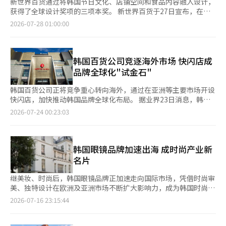
新世界百货通过将韩国节日文化、店铺空间和食品内容融入设计，
获得了全球设计奖项的三项本奖。 新世界百货于27日宣布，在
2026年红点设计大奖品牌·传播设计类别中，其节日活动、旗舰
2026-07-28 01:00:00
店重塑项目以及House of 新世界青潭的健康市场“十二”分别获
得了本奖。 红点设计大奖是由德国北莱茵-威斯特法伦设计中心主
办的国际设计奖项，评估产品设计、设计概念和品牌·传播设计等
三个类别的创新性、完整性和品牌传达力。 节日活动是以春节和
韩国百货公司竞逐海外市场 快闪店成
中秋节为主题，现代化重构了民画和马上才等韩国元素的项目。通
品牌全球化"试金石"
过在实体店、印刷品和数字内容中应用相同的设计体系，统一传达
了节日的情感和故事。 旗舰店重塑项目则可视化了位于首尔明洞
韩国百货公司正将竞争重心转向海外，通过在亚洲等主要市场开设
的旗舰店的变化和空间的身份。设计旨在让顾客直观理解“更高
快闪店，加快推动韩国品牌全球化布局。 据业界23日消息，韩国
档”和“更具传统”的品牌体系，并通过视觉内容展现每个建筑空
三大百货公司近期纷纷在海外举办快闪活动，试探当地市场反应。
2026-07-24 00:23:03
间所蕴含的故事。 位于House of 新世界青潭的“十二”则是将食
相比直接开设门店，快闪模式前期投入较低、能够快速获取消费者
品重新诠释为基于健康的生活内容的案例。为约6000种商品建立
反馈，因此成为企业拓展海外市场的主要策略。 乐天百货近期启
了统一的视觉系统和品牌身份，使商品、包装和店铺空间形成一个
动面向韩国时尚品牌的海外拓展平台“Next Lab”，依托全球流
整体形象。 新世界百货表示，能够获得此次奖项的原因在于其打
通网络及本地运营经验，为品牌提供出口通关、门店装修、营销推
韩国眼镜品牌加速出海 成时尚产业新
破了商品和店内装修各自设计的方式，将空间、内容和客户接触点
广等支持，帮助其拓展海外市场。 乐天百货计划在海外直营店及
名片
连接为一个品牌体验。 新世界百货去年也因圣诞活动“快乐无处
合作门店设立韩国时尚快闪专区，验证消费者反应和商业可行性，
不在”、旗舰店外墙媒体艺术“永恒时刻”、以及“顺从者的中区
并为表现优异的品牌提供进驻海外门店的机会。首个项目已落地越
继美妆、时尚后，韩国眼镜品牌正加速走向国际市场，凭借时尚审
朝圣”、“音乐家的手提箱”等项目获得了四项红点设计大奖。本
南河内Lotte Mall West Lake Hanoi，下半年还将在日本东京、大
美、独特设计在欧洲及亚洲市场不断扩大影响力，成为韩国时尚产
次“永恒时刻”项目将旗舰店外墙作为媒体艺术空间，而非广告
阪举办快闪活动，明年计划将“Next Lab”升级为常设韩国时尚
业新的增长引擎。 近年来，眼镜已不再只是矫正视力的工具，逐
2026-07-16 23:15:44
牌，通过母贝的灵感连接传统与现代。 新世界百货相关人士表
专门馆。 现代百货本月也在日本东京表参道开设The Hyundai全
渐成为彰显个性的时尚单品，带动眼镜、墨镜、隐形眼镜等相关市
示：“未来将继续通过设计和内容提供差异化的客户体验，创造零
球首家旗舰店，作为支持韩国时尚、美妆、娱乐等品牌出海的平
场规模持续扩大。市场调研机构欧睿国际的数据显示，韩国眼镜市
售的新标准。” ※ 本报道经人工智能（AI）系统翻译与编辑。
台。此前，公司已通过东京PARCO涩谷店快闪店、常设门店，以