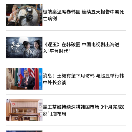
极端高温席卷韩国 连续五天报告中暑死
亡病例
《逐玉》在韩破圈 中国电视剧出海进
入"平台时代"
消息：王毅有望下月访韩 与赵显举行韩
中外长会谈
霸王茶姬持续深耕韩国市场 3个月完成8
家门店布局