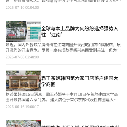
球’的首家旗舰店。该战略旨在通过在日本核心商业区设立大型常
格和潮流设计迅速打开国际市场。日本和美国已成为最重要的海外
屋顶餐饮和全球旗舰店，预计将与此次项目产生协同效应。 ◆ 从
斯加峡谷为主题的门店设计和产品体验项目获得了良好反响，谷歌
设店，加速K-时尚、食品饮料(F&B)及知识产权(IP)品牌的海外拓
2026-07-10 00:04:00
市场。去年开设的东京原宿和新宿直营店，月均销量保持约11%的
夏威夷、法国扩展到纽约…多元化海外酒店运营能力 目前，索诺
地图评分达到4.9分，受到当地消费者的积极评价。 美国近期成为
展。 现代百货于9日宣布，将于10日在东京表参道开设旗舰店‘更
增长。今年5月，Blue Elephant正式入驻美国TikTok电商平台
国际正在以美国纽约、夏威夷、关岛、华盛顿D.C.以及法国、亚太
K-美容品牌的核心竞争市场。CJ Olive Young正在扩大美国的在线
现代’。该店位于综合购物中心‘东急广场表参道’的三层，面积
TikTok Shop，年内还将在洛杉矶比佛利山庄开设首家旗舰店。
地区等全球主要据点为中心，扩展海外网络。通过此次项目，索诺
业务，而阿莫瑞太平洋、LG生活健康、APR、Dalba Global、朝
为620㎡（约187坪）。这是国内百货公司首次在日本主要商业区
业内人士表示，正如化妆品和服装已经在全球建立起竞争优势一
国际计划向全球市场证明其差异化的运营能力，并为成为全球酒店
鲜美女等主要K-美容品牌也在加强当地的分销网络和线下渠道，扩
运营大型旗舰店。 更现代全球是现代百货为支持K-时尚、美妆、
全球与本土品牌为何纷纷选择强势入
样，韩国眼镜品牌同样具备在国际市场脱颖而出的潜力。随着更多
企业奠定基础。 索诺国际相关人士表示：“在世界文化中心纽约
大北美市场的攻势。 克雷伯首席业务官（CBO）兼Skin1004品牌
娱乐等国内品牌的海外拓展而设立的内容出口平台。现代百货自
驻‘江南’
品牌持续强化原创设计和品牌体验，有望成为韩国时尚产业新名
曼哈顿，我们将推出与全球顶级内容相结合的服务。未来，我们将
部门负责人郭仁胜表示：“我们将持续扩大在美国等主要全球市场
2024年在东京PARCO涩谷店开设快闪店以来，逐步扩大在日本的
片。
继续扩大能够让全球客户在现场直接体验和互动的独特全球文化内
的消费者接触，通过线上线下相结合的差异化品牌体验，增强K-美
线下门店及在线时尚商城‘谁’内的更现代全球专区。 此次旗舰
最近，国内外餐饮品牌纷纷在江南商圈开设战略门店和旗舰店，展
容业务。”※ 本报道经人工智能（AI）系统翻译与编辑。
容市场中的品牌影响力。”※ 本报道经人工智能（AI）系统翻译与
店由9个空间组成，展示7个品牌的时尚、F&B和IP内容，以及2个
开激烈的开店竞争。尽管一度有成数等新兴商圈受到关注，但为了
编辑。
快闪店空间。官方代言人是六人男子组合TOO。 主要入驻品牌以
迅速提升品牌知名度和话题性，江南仍被认为是最有效的选址。
2026-07-06 02:48:00
K-时尚为主，包括极简风格的‘Koi Seio 038’、法式优雅
根据餐饮业的消息，韩国每日乳业旗下的专门咖啡品牌Pol Basset
的‘Laura Laura’、眼镜品牌‘Double Lovers’、设计师包品
于7月3日在新论岘站附近开设了大型战略门店江南店。该店的特色
牌‘Hieta’等。曾在日本和台湾运营快闪店的‘Stand Oil’也将
是将咖啡、冰淇淋和面包等代表性产品集中在一个空间内，并推出
入驻。 F&B和IP内容也将一同展出。曾在更现代首尔店大受欢迎
仅在江南店销售的限量菜单。 bhc（餐饮品牌集团）也计划于8月4
霸王茶姬韩国第六家门店落户建国大
的‘Camel Coffee’将首次进驻日本。展示K-POP、电视剧、角
日在江南站附近正式开设品牌首个体验型旗舰店。该店将提供顾客
学商圈
色等粉丝基础内容的平台‘With Me’也将在日本开设首家门店。
可以自定义的鸡肉菜单“Crispic”，并将一层设为上班族和外卖
还将设有快闪专用空间。在‘快闪标志’中，将于22日前举办演员
顾客的区域，二层为小型及独自用餐者，三层则为团体和外国游客
据茶姬韩国16日消息，霸王茶姬将于本月19日在首尔建国大学商
变宇石的亚洲巡演粉丝见面会纪念快闪店。在‘快闪广场’中，将
提供不同的空间概念。 海外品牌在江南的开店潮也在持续。由
圈开设韩国第六家门店。 建大店位于首尔东部代表性商圈建大入
于下月9日前举办街头时尚品牌‘Tog Club’的日本首个线下快闪
Two Some Place在韩国运营的纽约高端冰淇淋品牌Van Leeuwen
口一带。该区域汇聚高校、购物中心及餐饮街区，年轻消费群体集
2026-06-16 19:00:17
店。 现代百货计划将表参道店作为更现代全球在亚洲扩展的据
于7月3日在江南站附近开设了韩国首店。为了在初期建立品牌知名
中、人流活跃。随着建大店开业，霸王茶姬在首尔主要商圈的门店
点，目标是在2030年前在日本、台湾、香港等亚洲主要市场建立
度，该品牌将三家初期门店全部集中在江南核心商圈（江南站店、
布局将进一步完善。 在门店设计方面，建大店引入与韩国艺术家
10余家旗舰店。 更现代全球于去年10月在新光三越百货台北信义
新世界百货江南店Sweet Park、新论岘站附近）。 中国高端茶品
Janice Chae合作打造的大型壁画作品，为门店增添艺术氛围和特
店推出首个快闪店，并于今年5月在台中新光三越百货进行快闪活
牌Chagee（茶记）在4月开设江南旗舰店后，正在准备在下半年
色体验。 自进入韩国市场以来，霸王茶姬持续加快门店布局。今