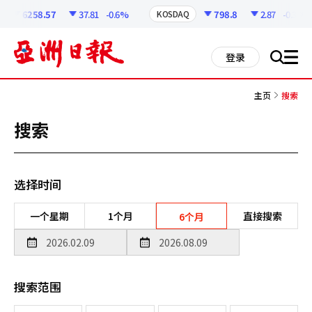
코
인
6258.57
37.81
-0.6%
798.8
2.87
-0.36%
KOSDAQ
정
보
all
登录
搜
men
索
主页
搜索
搜索
选择时间
一个星期
1个月
直接搜索
6个月
搜索范围