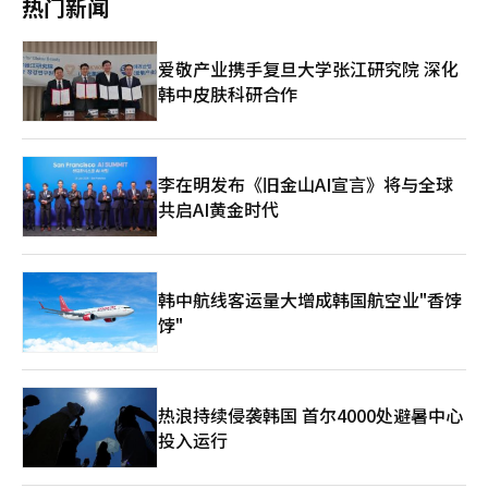
热门新闻
容。首尔圣水洞等地的品牌快闪店、旗舰店和美妆门店已成为海外
年5月1日至27日， 欧利芙洋明洞门店外籍游客销售额同比增长
游客热门打卡地。 与此同时，医疗美容旅游同样保持快速增长。
42%，外籍顾客数量增长32%。Musinsa Standard明洞店今年第
去年赴韩外国患者数量首次突破200万人次，美容和健康相关消费
一季度外籍游客销售额同比增长40.8%，LF集团旗下HAZZYS明洞
爱敬产业携手复旦大学张江研究院 深化
正成为韩国旅游产业新的增长动力。 不过，在游客规模持续扩大
旗舰店外籍游客销售额则同比增长168%。 随着外国消费者占比不
韩中皮肤科研合作
的同时，韩国旅游业仍面临区域发展不均衡的问题。数据显示，今
断提高，明洞正逐渐从传统旅游商圈升级为品牌测试全球市场需求
年第一季度通过地方机场入境的外籍游客同比增长49%，釜山、庆
的重要“试验场”。目前，部分门店外籍游客销售占比已达到90%
州、全州、江陵等地的外国游客数量持续增加，但大部分游客仍集
以上。来自中国大陆、中国台湾、中国香港、日本、东南亚以及欧
中在首尔及首都圈。 业内认为，未来韩国旅游业的发展重点不仅
美等地区的消费者汇聚于此，使品牌能够通过门店直接观察不同市
是扩大游客数量，更要提高游客停留时间和消费水平。加强地方旅
场消费者对产品、价格和品牌内容的反应，并据此调整海外扩张和
李在明发布《旧金山AI宣言》将与全球
游资源开发，完善交通、支付、住宿等基础设施建设，推动夜间旅
营销策略。 与此同时，品牌运营思路也从单纯追求销售规模转向
共启AI黄金时代
游、美食旅游和康养旅游发展，将成为实现“3000万游客时
强化品牌体验。越来越多企业选择在明洞打造大型旗舰店，通过沉
代”的关键。 汉阳大学旅游学教授郑兰秀（音）表示，地方旅游
浸式空间、韩流文化体验区以及联名快闪活动等方式提升品牌影响
发展的核心在于交通和支付便利化。目前外国游客前往地方城市仍
力。业内人士表示，明洞如今已不仅是销售场所，更成为展示品牌
面临交通预订平台分散、支付环境不统一等问题，需要文化体育观
文化、连接全球消费者的重要战略据点。
韩中航线客运量大增成韩国航空业"香饽
光部与国土交通部等相关部门共同推进配套体系建设。
饽"
热浪持续侵袭韩国 首尔4000处避暑中心
投入运行