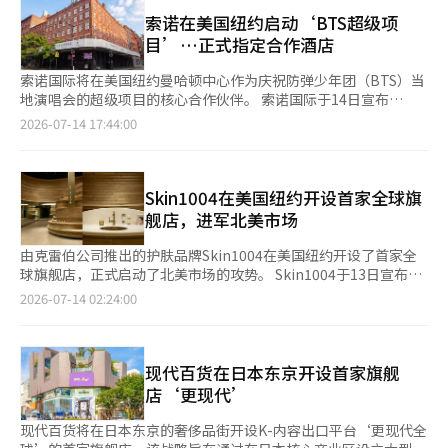
场规模已由2022年的2.7万亿韩元（约合人民币123亿元）增长至
及日本时尚电商平台“NUGU”持续扩大当地市场布局。 现代百货
2024年的3.5万亿韩元，去进一步扩大至4.7万亿韩元，创历史新
索诺在美国纽约启动‘BTS超级项
计划以东京旗舰店为起点，加快拓展亚洲市场，目标到2030年前
高。 Gentle Monster作为最知名的品牌，打破传统依赖眼镜店销
目’…正式指定合作酒店
在日本、中国台湾、中国香港等亚洲主要市场开设约10家旗舰店。
售的模式，率先建立D2C（Direct to Consumer，直接面向消费
新世界百货则依托全球零售平台“Shinsegae Hyperground”持
者）销售体系，将眼镜从功能性商品打造成为时尚品牌，并通过旗
索诺国际将在美国纽约曼哈顿中心作为庆祝防弹少年团（BTS）当
续扩大海外业务。继在泰国、日本及法国举办韩国时尚、韩国美妆
舰店塑造沉浸式品牌体验，引领整个行业的发展方向。 不过，在
地演唱会的超级项目的核心合作伙伴。 索诺国际于14日宣布
主题快闪后，今年又先后在东京涩谷109、东京Scramble Square
市场规模持续扩大的同时，品牌“内卷”也持续升级。近年来，大
与‘BTS THE CITY ARIRANG - New York’项目签署了正式合作
2026-07-14 17:44:00
举办快闪活动，并计划于7月在泰国曼谷CentralWorld举办由7家
量定位年轻消费群体、设计风格相近的新兴品牌不断涌现，主打高
协议，并将美国纽约的‘索诺康33酒店（33 Hotel by SONO
韩国时尚、美妆及餐饮品牌参与的韩国品牌展示活动。 业内认
性价比的Blue Elephant快速崛起，以复古设计见长的Double
Calm）’作为正式合作酒店全面启动。 该项目旨在在防弹少年团
为，在韩国内需消费放缓、韩国文化内容全球影响力持续扩大的背
Lovers等设计师品牌也纷纷加入这一赛道。 激烈的竞争令企业盈
纽约演出期间，将整个城市打造成节日的场所，举办大规模文化活
景下，韩国百货公司正积极将海外市场培育为新的增长点，而成本
利能力承压，Gentle Monster去年实现销售额7724亿韩元，同比
动。作为官方合作方的索诺康33酒店将于24日至下月9日独家运
Skin1004在美国纽约开设首家全球旗
相对较低、市场验证效率更高的快闪模式，预计仍将成为企业拓展
下降2.1%，营业利润1770亿韩元，同比减少24.3%。Blue
营‘THE CITY ARIRANG’主题客房和特别餐饮菜单。同时，还将
舰店，进军北美市场
海外市场的重要方式。 一位业内人士表示，韩国流通企业支持潜
Elephant虽然销售额达到507亿韩元，较2023年增长近10倍，但
为来自全球的游客提供专属的合作设施和多样的体验项目。 ◆ 拿
力韩国品牌出海，已不再局限于商品销售，而是逐步转向培育全球
营业利润仅33亿韩元，同比下降74.2%。 随着韩国本土市场逐渐
着‘BTS专属护照’进行曼哈顿之旅…推出与纽约名胜相关的独家
由克雷伯公司推出的护肤品牌Skin1004在美国纽约开设了首家全
品牌竞争力。随着品牌知名度提升和海外销售渠道不断完善，品牌
趋于成熟，各大品牌纷纷将目光投向海外，希望借助韩国文化热潮
任务 在活动期间，酒店入住客人将获得结合纽约历史故事和项目
球旗舰店，正式启动了北美市场的攻势。 Skin1004于13日宣布在
与流通企业有望形成共同成长的良性循环。
打开更广阔的发展空间。 Gentle Monster近年来持续扩大海外布
特色的差异化文化项目。入住时发放的‘BTS THE CITY
美国纽约百老汇开设全球旗舰店。 此次门店是品牌理念和产品体
2026-07-14 02:24:00
局。自2016年在美国纽约SoHo开设首家海外旗舰店以来，公司先
ARIRANG护照’将用于客人亲自完成任务。游客可以参观布鲁克
验的首次全球线下展示，将作为美国市场攻势的前哨基地。 门店
后进入英国伦敦、意大利米兰和法国巴黎等国际时尚中心。去年，
林大桥、17号码头等酒店附近的纽约著名景点，并记录自己的旅
设计灵感来源于品牌的发源地马达加斯加，采用自然形成的峡谷形
品牌入驻意大利知名买手店10 Corso Como，并在巴黎玛黑区开
程。 作为此次项目的基地，索诺康33酒店是索诺国际为拓展全球
态，运用有机曲线和简约材料，旨在让繁忙的纽约市中心也能感受
设旗舰店。目前，Gentle Monster全球86家门店中，超过50家位
酒店市场而运营的五星级酒店。酒店位于纽约曼哈顿海港区，设有
到自然的舒适。 产品展示区域被设计成一个展览空间，让访客能
现代百货在日本东京开设首家旗舰
于海外，海外法人销售额已占公司总营收约40%。 除了时尚领
66间客房，建筑规模为地下1层至地上7层。酒店正对东河和布鲁
够共同体验品牌故事和产品。 为庆祝旗舰店的开幕，Skin1004举
店‘更现代’
域，Gentle Monster还开始向科技领域延伸。目前，公司正与谷
克林大桥，游客可以在这里感受到纽约特有的宁静氛围。 尤其是
办了一周的客户参与活动，包括纽约旗舰店限量启动套件和购买客
歌、三星电子合作开发智能眼镜，并负责产品设计，希望借此进入
酒店正前方的‘17号码头’是一个每年举办100多场大型活动、吸
户折扣活动，同时提供皮肤类型测试、一对一皮肤咨询和取样程
现代百货将在日本东京的奢侈品街开设K-内容出口平台‘更现代全
全球智能穿戴设备市场。 Blue Elephant则凭借D2C模式、合理价
引超过800万游客的全球娱乐中心。由于这里聚集了户外音乐会、
序，吸引访客参与。 活动期间，累计访客超过7000人。以马达加