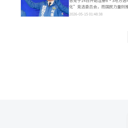
各党于14日开始注册6·3地方
圈的强势。 此次选举中最大的意外发生在釜山。民主党候选人全在秀以50.2%的支持率领先朴亨俊候选人
化”竞选委员会，而国民力量则
（48.3%）。在蔚山，金相旭候选
了夺回地方权力和保住补选的目标
2026-05-15 01:48:38
持率领先朴完洙候选人（45.7%）。 在被视为保守阵营最后堡垒的庆尚地区，大邱的选情则极为接近。国
选举管理委员会从当天起至15日
人秋京浩以49.9%支持率领先
已完成地方选举和补选候选人的公
哲雨候选人以69.7%的支持率大幅领先吴重
选，而国民力量则在曾面临人选
表现同样明显。大田市长选举中，
地区中，除了大邱达成郡外，其余13个地区均由更불어
先。忠南知事选举中，朴秀贤候选
五（首尔）、秋美爱（京畿）、
人以56.2%领先金英煥候选人（43.8%）。 在全南，民主党的优势表现尤为明显。光州
南光州）、李元泽（全北）、朴秀贤（忠南）、
78.6%的支持率领先，全北知事
世勋（首尔）、梁香子（京畿）
果尚未公布，但预计民主党的强势趋势将持续。 在江原道，禹相浩候选人以51.3
（全南·光州）、金泰欽（忠南）、李长宇
在济州，魏星坤候选人以62.2%的支持率大幅领先
釜山市长候选人已完成注册，赵
道平泽市，赵国候选人以31.1%
党首尔市长候选人也在进行注册手续。 此外，因涉嫌散发现金信封而被更불어민主党开除的前全北
激烈竞争中。釜山北区甲，河正宇候选
册，预计将与涉嫌支付餐费的李元泽候选人展开正面交锋。 在
出口调查结果最终转化为实际开
甲）、河正宇（釜山北区甲）、
得国政运作的动力。相反，国民
钟镇（仁川延寿甲）、朴敏植（
力。 不过，大邱市长选举、
册。 在平泽乙地区展开对决的赵国创新党代表与金在妍进步党常任代表、黄教安自由与创新代表也已完成候选人注
册。作为无党派候选人出战的前国民力量代
候选人注册，但在20日前只能进
月2日进行。在选举活动期间，候