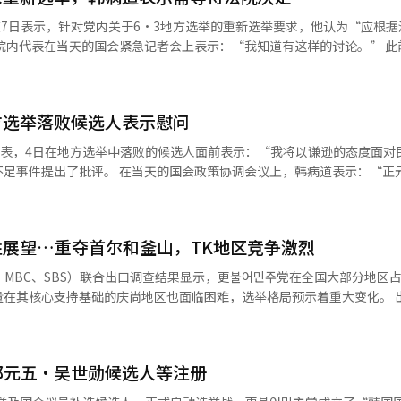
文在寅共进午餐。两人就最近的党代会及党内分裂现象进行了讨论，并达
7日表示，针对党内关于6·3地方选举的重新选举要求，他认为“应根据
人工智能（AI）系统翻译与编辑。
院内代表在当天的国会紧急记者会上表示：“我知道有这样的讨论。” 此
：“投票用纸出现问题的地区应进行重新选举”，并指出“尽管提前投票可以
会却供应不足，必须对此负责并确保重新选举。” 崔敏熙议员也在Faceb
主张是不合理的”，并提议“仅在投票用纸出现问题的地区进行重新选举”
方选举落败候选人表示慰问
示“国民力量主张的重新选举毫无价值”的言论相悖。 此外，强俊贤首席
讨论过重新选举的问题。如果有必要讨论，将在最高委员会上进行。” 与
代表，4日在地方选举中落败的候选人面前表示：“我将以谦逊的态度面对
地出现投票用纸不足，导致投票一度中断的罕见情况。对此，朝野双方均
会政策协调会议上，韩病道表示：“正元午（首
经人工智能（AI）系统翻译与编辑。
（庆南）、吴仲基（庆北）候选人都非常辛苦。”他强调：“民主党将吸
国。”他还指出：“此次高投票率反映了韩国人民对国家大跃进的期望，
展望…重夺首尔和釜山，TK地区竞争激烈
发生的一系列事件是无法理解和接受的。”并呼吁选举委员会查明原因，
压倒
S、MBC、SBS）联合出口调查结果显示，更불어민주党在全国大部分地区
AI）系统翻译与编辑。
其核心支持基础的庆尚地区也面临困难，选举格局预示着重大变化。 出口调查结
仁川等首都圈，以及釜山、蔚山、庆南等地均表现优异，在全国17个广域
选情则呈现出激烈的竞争。 作为最大焦点的首尔市长选举中，民主
率领先国民力量候选人吴世勋（46.0%），领先幅度为5.4个百分点。吴
郑元五·吴世勋候选人等注册
朴赞大候选人以53.7%领先于郑义溥候选人（45.5%），进一步确认了民