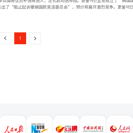
选举及国会议员补选候选人，正式启动选举战。更불어민主党成立了“韩国
推出了“阻止起诉撤销国民竞选委员会”，预计将展开激烈竞争。更불어
人以52.8%领先金斗圭候选人（43.2%），而在庆南，金庆洙候选人以54
，而国民力量则期待在首尔、釜山等大城市及其传统票仓庆尚地区取得佳绩。
页
民力量候选
下午6时，在各地区的选举管理委员会接受候选人注册。更불어민主党和国
民主党候选人金富谦（49.1%），两者几乎处于误差范围内的竞争。相反，
选，因此注册将按顺序进行。补选方面，更불어민主党在14个地区全部
一
基候选人（30.3%），预计国民力量将占优。 在忠清地区，民主党的强势
困难的群山、金堤、扶安以外的13个地区推出了候选人。此次被称为迷你
许泰正候选人以55.9%的支持率领先，世宗市长选举中，赵相浩候选人以6
上
1
下
민主党占据。 当天，更불어民主党的地方首长候选人中，郑元
人以52.1%微弱领先金泰烘候选人（47.9%），而在忠北知事选举中，
朴贞大（仁川）、金富谦（大邱）、全在洙（釜山）、金庆洙（庆南）、
市长选举中，闵亨培候选人以
一
许泰正（大田）等人完成了注册。 国民力量的地方首长候选人包括吴
选举中，李源泽候选人以48.5%微弱领先金官英候选人（46.3%）。全南
、兪正福（仁川）、秋庆浩（大邱）、朴炯俊（釜山）、朴完洙（庆南）
页
%领先金振泰候选人（48.7%），而
（大田）、崔敏浩（世宗）等人也已完成注册。 同时，改革新党郑义汉的
文成裕候选人（34.9%）。 国会议员补选的选情同样激烈。在京畿
应天的京畿道知事候选人也预计于当天下午5时通过代理人提交申请。权永
支持率，尤义东候选人30.6%，金勇南候选人30.3%，三位候选人处于误
知事金官英也已注
人以42.6%领先韩东勋候选人（41.6%），两者相差仅1个百分点。 如果此次
更불어民主党的补选候选人中，宋永吉（仁川延寿
票结果，民主党将在李在明政府成立后的首次全国性选举中取得压倒性胜
金勇南（京畿平泽乙）、金南俊（仁川桂阳乙）等候选人已完成注册。国
力量在传统支持基础的庆尚地区部分地区动摇，面临着领导体制改革和党
釜山北区甲）、李珍淑（大邱达成郡）、兪义东（京畿平泽乙）候选人也
京畿道平泽市和釜山北区甲等部分地区的差距非常小，实际开票结果可能会影
表韩东勋（釜山北区甲）预计于15日注册。 值得注意的是，尽管已完成
行名片发放、穿着选举服等预备候选人身份的选举活动。正式选举活动将于
选人可以进行街头演讲和分发宣传材料。提前投票将于29日进行，为期