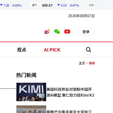
7.28
-0.45%
895.57
4.19
-0.47%
210.24
JPY
CNY
2026年08月07日
登录
weibo
weixin
youtube
观点
AI PICK
搜
索
主页
搜索
热门新闻
美国科技界反对限制中国开
源AI模型 黄仁勋力挺Kimi K3
爱敬产业携手复旦大学张江