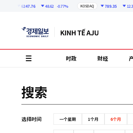
코
인
6247.76
48.62
-0.77%
789.35
12.32
OSPI
KOSDAQ
정
보
时政
财经
all
menu
搜索
选择时间
一个星期
1个月
6个月