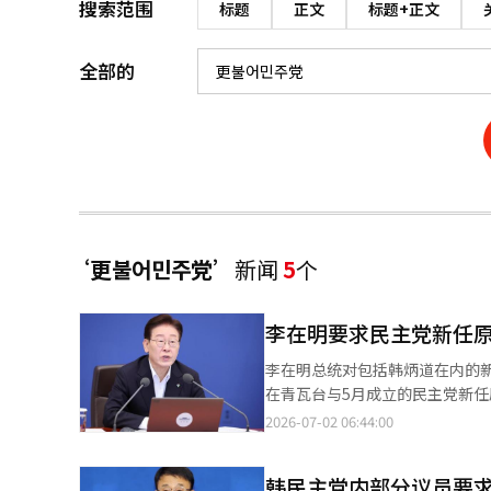
搜索范围
标题
正文
标题+正文
全部的
‘更불어민주党’
新闻
5
个
李在明要求民主党新任
李在明总统对包括韩炳道在内的新任
在青瓦台与5月成立的民主党新
并要求他们加快国政课题相关立法的推进。 民主党原内大代表李周熙在当天的书面简
2026-07-02 06:44:00
示：“韩炳道原内代表对总统最
地支持成功。” 他还指出：“原内代表团对过去一年总统和政府的不懈努力及卓越成果表示敬意，并在执政第二年，
韩民主党内部分议员要
政府与执政党将更加团结，共同扩展第一年的成