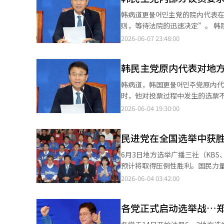
代表团的晚宴之前，还与前总统
韩病道更불어민主党的院内代表在
力实现团结的共识。※ 本报道经
则，等待法院的迅速决定”。 韩
源议员在Facebook上表示
2026-06-07 23:48:00
少投票用纸，但中央选举管理委员
文称：“张东赫的全面重新选举
韩民主党原内代表对地
张与赵承来秘书长在选举当天表
天的记者会上表示：“党内并未
韩病道，韩国更불어민주党原内
此次选举过程中，首尔松坡区等
时，他对投票过程中发生的选票不足事件提出了批评。 在当天的国
举委员会的责任质疑。※ 本报道
尔）、金富谦（大邱）、金庆洙
2026-06-04 19:30:00
愿景，全力以赴建设更美好的韩
明政府成功的渴望。” 此外，他提到在松坡区等地发生的投票用纸不足事件，直言：“负责维护选举信任的选举委员
民进党在全国选举中获胜
会自我失职。”他表示：“昨天
次发生的对策，以维护选举信任。 与此同时，民主党在此次地方选举中取得了16个选区中的12个胜利，取得了
6月3日地方选举广播三社（KB
性胜利。※ 本报道经人工智能（
预计将取得压倒性胜利。国民力量在
果显示，民主党在首尔、京畿、
2026-06-04 03:42:00
领先14个。国民力量仅在庆北地区占优。大邱的
党候选人郑元浩以51.4%的支持
各党正式启动选举战…
竞选可能面临失败。 在京畿道知事选举中，民主党候选人秋美爱以60.4%的支持率大幅领先杨向子候选人
（34.1%）。仁川市长选举中，