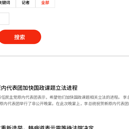
关键词
记者
全部
搜索
原内代表团加快国政课题立法进程
民主党原内代表团表示，希望他们加快国政课题相关立法的进程。 李总统于1日
任原内代表团举行了非公开晚宴。在此次晚宴上，李总统祝贺新原内代表团
报中传达了这一消息，并表
近的海外访问成果和三大重大项目的推进表示感谢，并表示将通过必要的
求重新选举，韩病道表示需等待法院决定
果，为民生经济发展创造契机。” 与此同时，李总统在与民主党原内