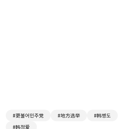
#更불어민주党
#地方选举
#韩병도
#韩정爱