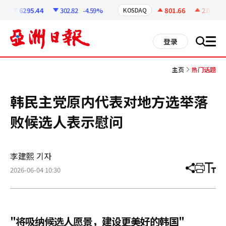
코
인
6295.44
302.82
-4.59%
801.66
2.07
+0.
KOSDAQ
정
보
all
登录
搜
men
索
主页
热门话题
韩民主党原内代表对地方选举落
败候选人表示慰问
李建熙 기자
2026-06-04 10:30
分
打
调
享
印
整
文
大
章
小
"将吸纳候选人愿景，建设更美好的韩国"