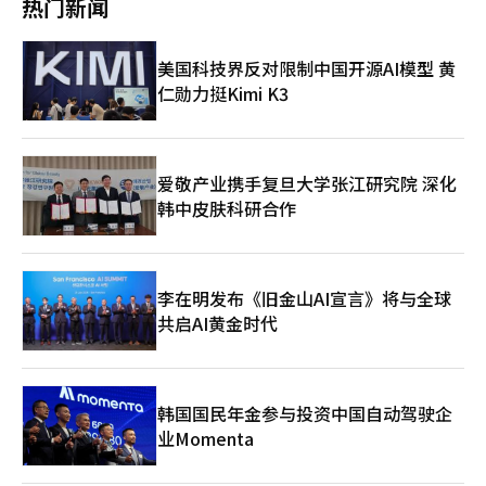
热门新闻
第12次电力供给基本计划（电基本计划）。输电网也将提前于产业
表示：“关键在于打造‘不可替代的韩国’，建立我们独特的竞争
42%。总磷（T-P）减少了66%至69%，藻类毒素微囊藻毒素-LR
布局进行建设。气候部计划主动扩展电力系统，以便AI DC和先进
力，敏锐把握变化的潮流，设计未来，打下创新的基础，这是时代
减少了82%至86%。浊度也改善了89%至95%。气候部基于此报
产业园区能够立即连接电力系统，并通过扩建现有输电线路和地下
对政府的重要要求。” 李总统补充道：“建立坚实的产业竞争力
告，认为实证设施已稳定达到安东坝水平的TOC标准1b等级的水
美国科技界反对限制中国开源AI模型 黄
化等方式提高居民的接受度。为应对发电源多样化和分散型电力体
和稳固的能源安全体系，是让韩国在任何外部环境变化中都不易动
质。然而，要将其应用于实际取水方式，还需进一步验证长期运营
系转型，气候部还计划设立专门负责电力市场和系统运营的“电力
仁勋力挺Kimi K3
摇的途径。” 他还呼吁关注中东地区紧张局势对产业供应链和能
下的水质改善效果和足够的取水量保障。验证委员会由韩国水环境
监管局”（暂定名）。 ◆水资源·绿色转型·循环经济……AI时代
源供应管理的影响。李总统表示：“在过去六个月的战争危机中，
学会和韩国供水与排水学会等水领域的6名专家、大邱市相关人员3
基础设施全面改造作为先进产业的另一个核心基础，水资源供应体
我们成功管理了产业供应链和能源供应，确保了我们的产业和国民
名及气候部相关人员1名组成。委员会将每月评估实验结果，并讨
系也将全面改造。国家水资源基本计划的审查周期将从原来的五年
的日常生活不受影响，但随着中东地区紧张局势的再次升级，我们
论扩大运营流量和更改滤层组成等事宜。气候部计划从6日起在官
缩短至两年，并将收回过度分配的河流水许可量进行再分配，以灵
必须保持警惕。” 在贸易政策方面，他强调应摆脱对特定国家或
网公开水质测量结果和验证委员会讨论内容。浊度和氢离子浓度
爱敬产业携手复旦大学张江研究院 深化
活应对需求变化。同时，将农业用水、发电用水和河流水进行联动
市场的过度依赖。李总统指出：“要成为一个不易受到外部冲击影
（pH）将每日测量，TOC和生化需氧量（BOD）每周测量，藻类
韩中皮肤科研合作
利用，扩大大规模供水和污水再利用，并在干旱脆弱地区扩建地下
响的产业和能源强国，贸易政策必须以国家利益为中心，灵活展
毒素和微量污染物每月测量。气候部水利用政策官金浩恩表
水储存坝和移动海水淡化设施。气候部还将全面推进工业、运输和
开，不能过度依赖特定国家或市场。” 他还强调：“政府和企业
示：“如果通过复流水过滤的水供应给净水厂，净水效率将提高，
供暖领域的脱碳转型。制定钢铁、石油化工、炼油、水泥和半导体
应基于多样化的合作，推动国家间的定制化合作战略，持续努力实
从而为大邱市民提供更干净的自来水。”并表示：“我们将制定科
等五大高碳排放行业的绿色转型战略，力争到2030年新车电动车
现出口市场和供应链的多元化。”对于核心能源资源原油，他也呼
学有效的解决方案，以解决大邱的水问题。”※ 本报道经人工智
比例达到50%，并推动公共部门和营运车辆电气化。同时，扩大对
李在明发布《旧金山AI宣言》将与全球
吁：“应多样化进口国家并扩大储备。” 李总统提出应将脱碳转
能（AI）系统翻译与编辑。
共同住宅热泵的实证和绿色转型金融的支持。脱塑料循环经济也将
型视为新的增长机会。他表示：“应对气候危机的脱碳社会转型和
共启AI黄金时代
作为核心任务推进。到2030年，PET饮料瓶再生原料使用的强制
为国民创造安全、舒适的生活环境也是重要的政策任务，脱碳社会
比例将扩大至30%，并建立稀土和废电池等关键矿物的循环利用体
的转型不仅要确保可持续性，还要成为新的增长动力。” 关于核
系。气候灾害和生活有害因素的应对也将加强。气候部将建立基于
电政策，李总统表示：“必须确保核电的安全性，以便让国民信
人工智能的洪水应对体系和化学安全网，并推进高浓度臭氧管理和
任，并持续透明地公开相关信息。” 李总统提到近期经济增长率
韩国国民年金参与投资中国自动驾驶企
生活区细颗粒物减排对策。金部长表示：“我们正面临人工智能革
恢复等经济形势变化，强调政策成果应与国民的日常生活相连。
业Momenta
命和气候危机的双重挑战。”他强调：“通过提供清洁和稳定的电
他还指示各部门将国民参与团和在线提出的意见纳入政策中。 李
力和水资源，支持重大项目的成功，并通过绿色转型和循环经济克
总统承诺：“虽然今天国民们提出的意见可能无法直接发表，但我
服气候危机，创造一个让国民安心的环境。”※ 本报道经人工智
们会将所有意见汇总，忠实地反映在政府政策中。”※ 本报道经