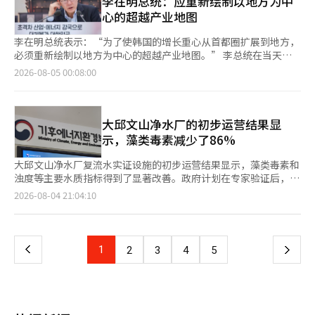
李在明总统：应重新绘制以地方为中
增加可再生能源，减少煤电，将以煤电为主的五家电力公企业合
产业提供用水、绿色转型（K-GX）、脱塑料循环经济、环境安全
心的超越产业地图
并，转型为以可再生能源为中心的企业。” 他还表示，将推动电
网建设等五大核心任务。首先，为应对AI DC和半导体等先进产业
力市场改革：“将首先在济州实施给可再生能源价格信号的项目，
日益增长的电力需求，气候部将以可再生能源和核电为中心，扩大
李在明总统表示：“为了使韩国的增长重心从首都圈扩展到地方，
随后将成果推广到全南和全国。” 在直流（DC）电网建设方面也
无碳电力，并对电网和电价体系进行改革。气候部部长金成焕表
必须重新绘制以地方为中心的超越产业地图。” 李总统在当天下
将加快进度。金部长提到：“太阳能、半导体、人工智能数据中心
示：“地区差别电价制度仅适用于工业用电，不会考虑家庭用
午青瓦台迎宾馆举行的“与国民共同的第二次工作报告”上指
2026-08-05 00:08:00
（AIDC）、手机等大多数设备使用直流电源，超高压直流输电
电。”气候部计划综合考虑输电线路使用费用、地区电力自给率、
出：“各地方应发挥各自的产业优势，积极发掘区域性增长引擎，
（HVDC）等直流电力市场在全球范围内正在扩大。”他表示，将
电网条件和国家均衡发展等因素，设计工业用地区差别电价制度。
实现互联互通，共同发展。” 此次工作报告会有产业通商资源
以韩国电力和那作为中心，正式启动直流实证项目，并将电力设备
气候部将在本月第三周召开听证会，公开地区差别电价制度的轮
部、气候能源环境部、知识产权局、原子能安全委员会、气象厅等
产业培育为主要出口产业。 金部长还提到，将对电力网扩展和电
廓。工业用电价将大致分为四个区域进行差别适用，具体标准将与
部门参与。包括韩成淑总理在内的政府部门及公共机构相关人士，
大邱文山净水厂的初步运营结果显
价体系进行调整：“将大幅增强输电网和配电网中的能源储存装置
行政安全部的地区分类体系相结合制定。金部长表示：“我希望电
以及大学生、公司职员、研究人员、农民、自营业者等22名国民参
示，藻类毒素减少了86%
（ESS），并扩大抽水蓄能。”他表示，考虑到输电成本、电力自
价能降到中国的水平，但这可能会直接导致韩国电力公司的亏
与团成员也出席了会议。 李总统强调，必须积极解决阻碍地方产
给率和均衡发展等因素，地区电价制度将在8月举行听证会后于下
损。”他补充道：“我们将根据韩国电力公司能够承受的范围来确
业发展的法规和基础设施不足的问题。 他指出：“确保企业的投
大邱文山净水厂复流水实证设施的初步运营结果显示，藻类毒素和
半年实施。 ※ 本报道经人工智能（AI）系统翻译与编辑。
定降价幅度。”他还指出：“像钢铁和石油化工等与中国直接竞争
资意愿不因各种法规或基础设施、人才不足问题而受到打击，积极
浊度等主要水质指标得到了显著改善。政府计划在专家验证后，判
的行业，电价负担较重，因此我们正在考虑差别适用，以提高偏远
消除投资障碍是至关重要的。” 李总统特别提到政府最近发布
断复流水取水方式是否能成为解决大邱地区顽固水质问题的替代方
页
2026-08-04 21:04:10
地区产业的竞争力。”气候部还将在年内引入AI DC专用电价制
的“韩国大跃进三大超级项目”，并指示：“请确保稳定的电力和
案。气候能源环境部于4日表示，将于5日在大邱达成郡文山净水厂
度。该制度将根据数据中心的电力使用特性，制定单独的电价体
水供应不出现任何问题，这是成功的关键。” 他提出区域均衡发
召开复流水实证实验设施的水质改善和水量保障效果的第一次验证
一
系，鼓励大型电力需求设施在电力相对充足的地区落户。可再生能
展作为解决首都圈房地产问题的根本方案。李总统表示：“目前在
委员会。复流水是经过河床的沙子和卵石层自然过滤的水。与直接
源的推广也将扩大。通过强制在工厂屋顶安装太阳能、在填海区和
首都圈发生的房价问题等所有问题的根源在于首都圈的集中，克服
取水的方式相比，复流水能够减少污染物和藻类，因此受到关注，
上
1
下
2
3
4
5
边境地区开展大规模太阳能项目、政府主导的海上风电计划等，推
这一点，区域均衡发展，尤其是地方优待的产业和经济政策非常重
成为降低净水厂处理负担的方案。气候部在文山净水厂建立了一个
动可再生能源100GW的提前实现。10kW以下家庭用太阳能的剩余
要。” 他还强调，面对以人工智能为中心的全球产业环境的快速
宽6米、长3米、高7.5米的大型实验水槽，以再现实际复流水取水
一
电力将通过现金结算的“阳光收入”制度进行，而不是采用现有的
变化，需要大胆的挑战和投资，以及迅速的政策执行。 李总统指
情况。自6月16日起，启动了两台不同沙石组合的水槽，每天过滤
抵消方式。结算周期正在考虑按月或按季度进行。新建核电站和小
出：“现在世界正迎来以人工智能为中心的产业大变革时期，在这
超过30吨的泸东江河水。经过约一个月的运营，经过滤层的水的总
型模块化反应堆（SMR）的引入将通过专家和公众意见征集，纳入
页
样的时代，更需要大胆的挑战和投资，以及速度战。” 他进一步
有机碳（TOC）测得为2.3至2.7ppm，比泸东江河水低33%至