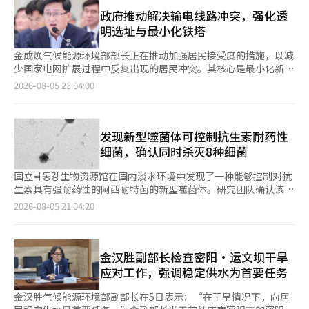
经过筛选后选择出能够独立生活的狐狸，其中25只为去年出生的1
叉口的四车道扩建与高速公路建设一并推进。 在拜访气候能源环
家计算中心等。该项目是气候部在4日总统工作报告中提出的以可
岁狐狸。这些狐狸在8个月前就被分成6个小组，在自然适应场接受
政府推动解决输电线路冲突，强化透
境部时，名郡长建议将计划在海宁建设的绿色融合集群和碳中和教
再生能源为中心的电力供应能力扩展计划之一。政府计划推动大规
狩猎技能训练，以便适应野外生活。为了让它们能够分散在小白山
明选址与最小化铁塔
育中心作为国家项目推进，并全额由国家资金支持。该郡计划将绿
模太阳能的普及，同时使用国产设备，降低发电单价，并促进居民
地区，放归前一个月还在4个放归场进行了环境适应的过程。放归
色融合集群打造成气候与环境领域的研发和产业生态系统，成为韩
收益共享。气候部部长金成焕表示：“我们将扩大利用闲置土地的
将采用“连放法”，通过打开现有活动设施的出入口，引导狐狸自
金成焕气候能源环境部部长正在推动加强居民接受度的措施，以减
国碳中和新产业的核心基地，而碳中和教育中心则旨在提升气候危
大规模可再生能源普及，降低发电单价，打造地方与产业共同发展
行走出，以减少它们在新环境中突然暴露可能带来的压力。公团计
少国家电网扩展过程中反复出现的居民冲突。其核心是最小化新建
机应对能力，推广碳中和实践文化，建设成为韩国的代表性教育与
的可再生能源转型模型。”※ 本报道经人工智能（AI）系统翻译与
划为所有放归的个体配备GPS，以便在约2年内掌握它们的移动轨
铁塔和提高选址过程的透明度。气候部于5日在首尔永登浦区电力
2026-08-05 23:04:00
体验空间。 因此，名郡长请求在碳中和和气候危机应对的大框架
编辑。
迹。放归初期，将24小时观察它们的移动轨迹，以预防因交通事故
基础中心召开了由金成焕部长主持的第三次座谈会，公开了《电网
下，国家层面需对该项目全额提供资金支持。 名贤官海宁郡长表
和农药中毒等造成的伤害，并确认它们的稳定适应情况。公团还清
建设居民接受度提升方案（草案）》。此次座谈会是在5月举行的
示：“应对气候变化带来的农业危机、交通网络扩展、碳中和基础
理了放归场周边的非法捕猎工具。公团在放归前一周进行了自我清
第二次座谈会后，基于与居民代表的面谈和冲突现场访问收集的意
建设是提升居民生活质量和确保海宁未来竞争力的必解决课
理活动，并在前一天对附近村庄的居民进行了呼吁，要求他们自觉
见而制定的。政府计划在进一步收集居民代表和韩国电力公司等的
发现新型噬菌体可控制抗生素耐药性
题。”他还表示：“将持续与中央政府、国会议员朴志源、全南光
减少非法捕猎工具的使用。小白山位于白头大干生态带的中间地
意见后，最终确定对策。政府首先将引导大型电力需求产业向非首
细菌，确认同时杀灭8种细菌
州特别市进行协商，尽全力争取国家资金，以确保地方亟待解决的
带，是扩大狐狸栖息范围的重要据点。公团自2012年起在该地区
都圈分散，以减少长距离输电线路的建设需求，并推动将地区生产
项目顺利推进。” ※ 本报道经人工智能（AI）系统翻译与编辑。
开展狐狸恢复项目，目前估计有约70只狐狸在此栖息。公团的目标
的电力在当地消费的“就地生产就地消费”电网体系。正在推进的
国立낙동강生物资源馆在国内淡水环境中发现了一种能够控制对抗
是在2027年前将小白山地区的狐狸数量增加到100只，并形成3个
国家电网项目将朝着最小化居民负担的方向进行。为此，政府将考
生素具有强耐药性的阿西耐特菌的新型噬菌体。研究团队确认该噬
以上确认繁殖3代以上的小型种群。国家公园公团理事长周大荣表
虑共同利用现有输电线路或整合新线路，以最小化新建铁塔，并在
菌体能够同时杀灭8种多重耐药阿西耐特菌，期待能成为解决抗生
2026-08-05 21:04:20
示：“此次狐狸放归将成为超越小白山、恢复朝鲜半岛生态系统和
居民密集区域扩大地下化区间。此外，计划在项目初期召开居民说
素耐药问题的新方案。气候能源环境部下属的国立낙동강生物资源
生物多样性的重要里程碑。”他还表示，将积极开展狐狸出没地点
明会，扩大会议资料公开和居民旁听，以提高选址过程的透明度。
馆于近日宣布，在国内淡水样本中发现了新型噬菌体“艾
周边的动物交通事故预防和非法捕猎工具的根除活动，以确保狐狸
目前在韩国电力公司内部运行的选址委员会的运作标准也将通过政
3676P(A3676P)”。阿西耐特菌广泛分布于河流和湖泊等自然环
能够在全国生态系统中扎根。”※ 本报道经人工智能（AI）系统翻
府公告进行规范，以加强制度基础。此外，政府将完善制度，确保
境中，部分种类是引发肺炎和脓毒症等医院感染的主要致病菌。尤
金汉胜副部长检查密阳·运文坝干旱
译与编辑。
根据电网特别法的地方政府支持金优先支持受害地区居民，并制定
其是多重耐药阿西耐特菌鲍曼尼被世界卫生组织(WHO)列为急需开
应对工作，强调稳定供水为首要任务
居民共生方案，如电网收益等。政府计划在当天座谈会上反映收集
发新药的病原体之一，其抗生素耐药性问题十分严重。研究团队对
到的意见，经过国家电网扩展实务委员会，最终确定并发布居民接
全国河流、湖泊及工厂废水中获取的35个阿西耐特菌株进行了调
金汉胜气候能源环境部副部长在5日表示：“在干旱情况下，向居
受度提升方案。金成焕部长表示：“为了能源转型和高科技产业的
查，发现其中28个菌株为多重耐药菌。因此，研究团队自今年1月