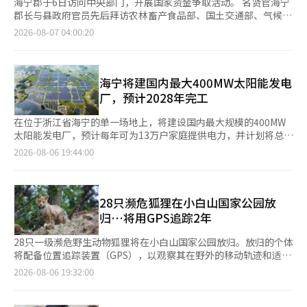
海宁郡于6日访问中央部门，开展国家资金争取活动。 名贤官海宁
郡长与县政府官员先后拜访农林畜产食品部、国土交通部、气候能
源环境部，请求政府关注和支持国家农食品气候变化应对中心的建
2026-08-07 04:00:20
设等亟待解决的课题。 在拜访农林畜产食品部时，海宁郡针对今
年持续的高温天气以及近年来日益严重的气候危机，建议政府积极
支持在海宁建设的国家农食品气候变化应对中心的尽快建设和顺利
运营。 名郡长表示：“频繁的极端气候对农业和渔业造成了最大
海宁将建国内最大400MW太阳能发电
的冲击，国家农食品气候变化应对中心应尽早投入运营，作为气候
厂，预计2028年完工
变化应对的控制塔，进行国家层面的应对组织。” 国家农食品气
候变化应对中心计划于今年下半年开工，预计在2029年上半年完
在位于浙江省海宁的单一场地上，将建设国内最大规模的400MW
工，因应气候变化的紧迫性，该项目的推进速度快于其他公募项
太阳能发电厂，预计每年可为13万户家庭提供电力，并计划将总计
目。该中心将作为气候变化应对国家战略的制定、气候变化影响预
1500亿韩元的发电收益回馈给当地社区。气候能源环境部于6日宣
2026-08-06 19:44:00
测及应对技术开发等的核心机构，专责我国农食品领域的气候变化
布，将于7日下午在浙江省海宁的太阳能发电预定场地举行“海宁
应对。 名郡长指出：“仅在2到3年内，气候变化已对农业和渔业
再生复合区太阳能发电项目”开工仪式。该项目将在约479万平方
现场造成了最大的危机，中心要发挥控制塔的作用，必须积极建议
米的闲置土地上建设400MW规模的太阳能发电厂，目标是2028年
国家农食品部下属的国家农食品气候应对总部拥有政策总控的地
完工，其中10MW将作为农业型太阳能与农作物种植并行推进。主
28只濒危狐狸在小白山国家公园放
位。” 与此相关，4日由国会议员林美爱代表提案，13名国会议员
要设备如太阳能模块、太阳能电池和逆变器等将使用国产产品。该
归…将用GPS追踪2年
共同提案的《农业农村气候危机应对及碳中和实施法案》已提交。
项目旨在利用低效的大规模闲置土地，降低项目成本并降低发电单
法案内容包括设立隶属于农食品部的“国家农食品气候应对总
价。发电商将建立居民参与和收益共享的机制，让当地居民参与项
28只一级濒危野生动物狐狸将在小白山国家公园放归。放归的个体
部”，负责相关政策的总体协调，未来计划将总部设在该中心，以
目并分享收益。项目期间，预计将有1500亿韩元的发电收益回馈
将配备位置追踪装置（GPS），以观察其在野外的移动轨迹和适应
便将气候变化应对研究、技术开发功能与政策总控功能整合在一
给当地社区，同时在设计、采购、施工和维护过程中也将扩大地方
情况，时间约为2年。气候能源环境部下属的国家公园公团于6日上
2026-08-06 19:32:00
起。 随后，名郡长拜访国土交通部，请求在完道（经过海宁）至
企业和居民的参与。预计项目完工后的年发电量为529GWh，足以
午宣布，将在小白山国家公园内放归28只狐狸，以恢复白头大干生
康津高速公路建设时，将海宁出入口的位置调整得更靠近海宁，并
供约13万户家庭使用。生产的电力将供应给推动100%可再生能源
态带。放归的狐狸中，雌雄各14只。它们是从设施中繁殖的个体，
请求将与高速公路相连的国道18号线海宁松云交叉口至康津桂罗交
使用（RE100）的企业和工业园区，包括SK海力士和太阳能AI国