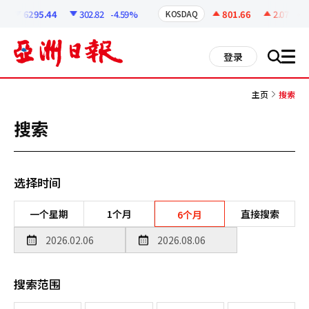
코
인
6295.44
302.82
-4.59%
801.66
2.07
+0.2
KOSDAQ
정
보
all
登录
搜
men
索
主页
搜索
搜索
选择时间
一个星期
1个月
直接搜索
6个月
搜索范围