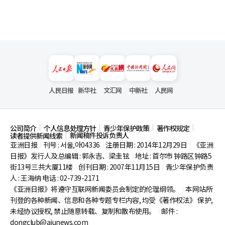
人民日报
新华社
文汇网
中新社
人民网
公司简介
个人信息处理方针
青少年保护政策
著作权规定
新闻稿件投诉负责人
读者提供新闻线索
亚洲日报
刊号 : 서울,아04336
注册日期 : 2014年12月29日
《亚洲
|
|
|
日报》发行人及总编辑 : 郭永吉、梁圭铉
地址 : 首尔市
钟路区钟路5
|
街13号三共大厦11楼
创刊日期 : 2007年11月15日
青少年保护负责
|
|
人 : 王海纳 电话 : 02-739-2171
《亚洲日报》将遵守互联网新闻委员会制定的伦理纲领。
本网站所
|
刊登的各种新闻、信息和各种专题专栏内容, 均受《著作权法》
保护,
未经协议授权, 禁止随意转载、复制和散布使用。
邮件 :
|
dongclub@ajunews.com