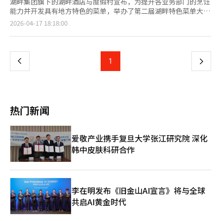
湖畔集团旗下的湖畔酒店与度假村宣布，为提升各业务部门的烹饪
能力并开发具有地方特色的菜单，举办了第二届湖畔特色菜单大
赛。本次大赛以“烧烤搭配”为主题，吸引了包括森林度假村、斯
页
2026-04-17 18:18:00
普拉斯度假村、岛屿度假村等在内的五个业务单位参与。经过激烈
的初赛选拔，112名员工中有20人进入决赛。评审分为大众性和专
一
业性两部分，80名顾客组成的评审团负责大众性评审，而专业评审
团则由湖畔酒店与度假村的代表等组成，评估作品的完成度和主题
上
1
下
契合度。大赛不仅比拼味道，还通过发掘地方新鲜食材，成为一
个“共生平台”。各地的特色食材如堤川苹果、丽水香瓜、泰安大
一
米、洪城猪肉等丰富了本地美食内容。烹饪部门的大奖由“义城大
蒜排骨”获得，其特制酱料由义城大蒜和堤川苹果制成，配以大蒜
页
作为点缀，获得评委和顾客的好评。饮品部门的大奖由柚子、橙子
热门新闻
和迷迭香调制的“森林饮品”获得，因其完美中和了烧烤的油腻
感，符合大赛主题。此外，使用泰安大米法酒和地方酿酒厂的米酒
调制的传统酒鸡尾酒“MIX in 泰安”也获奖。湖畔酒店与度假村计
爱敬产业携手复旦大学张江研究院 深化
划将这些获奖作品经过配方完善后，正式推出为度假村的新菜单。
韩中皮肤科研合作
湖畔酒店与度假村的相关负责人表示：“此次大赛是发掘各地优质
食材并将其升华为独特美食内容的重要活动。未来，我们将继续通
过开发与地方共生的菜单，为顾客提供特别的体验。”※ 本报道
经人工智能（AI）系统翻译与编辑。
李在明发布《旧金山AI宣言》将与全球
共启AI黄金时代