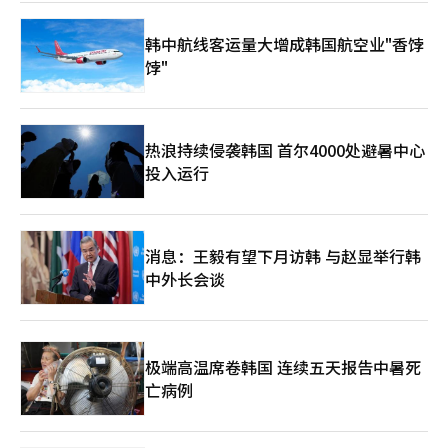
韩中航线客运量大增成韩国航空业"香饽
饽"
热浪持续侵袭韩国 首尔4000处避暑中心
投入运行
消息：王毅有望下月访韩 与赵显举行韩
中外长会谈
极端高温席卷韩国 连续五天报告中暑死
亡病例