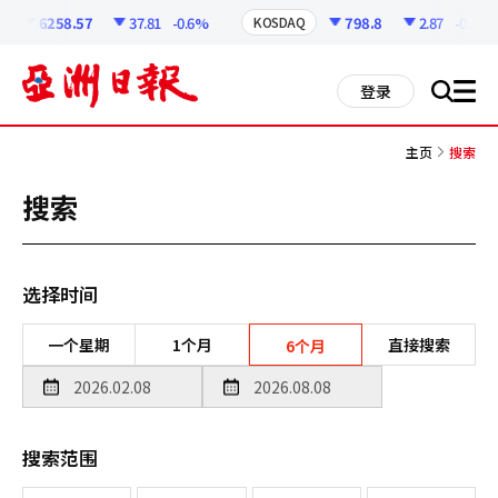
코
인
6258.57
37.81
-0.6%
798.8
2.87
-0.36%
KOSDAQ
정
보
all
登录
搜
men
索
主页
搜索
搜索
选择时间
一个星期
1个月
直接搜索
6个月
搜索范围