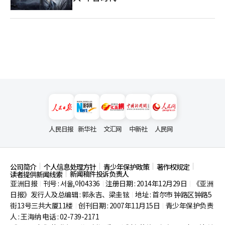
人民日报
新华社
文汇网
中新社
人民网
公司简介
个人信息处理方针
青少年保护政策
著作权规定
新闻稿件投诉负责人
读者提供新闻线索
亚洲日报
刊号 : 서울,아04336
注册日期 : 2014年12月29日
《亚洲
|
|
|
日报》发行人及总编辑 : 郭永吉、梁圭铉
地址 : 首尔市
钟路区钟路5
|
街13号三共大厦11楼
创刊日期 : 2007年11月15日
青少年保护负责
|
|
人 : 王海纳 电话 : 02-739-2171