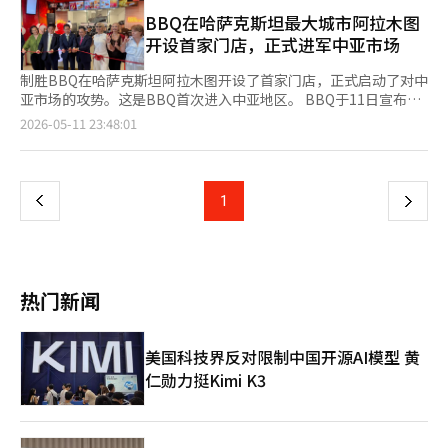
外卖中心型及特殊店铺等多种形式的直营店，检验各个商圈的运营
川机场去年的年客流量达7407万人次，超过了疫情前的2019年
额同比增长超过15%。 BBQ还在今年1月选定在中国具有高知名度
效率和客户需求。 在此过程中，马马鸡关注到外卖平台主导的鸡
BBQ在哈萨克斯坦最大城市阿拉木图
（7117万人次）水平。今年2月14日，春节假期期间，曾创下单日
的演员李敏镐作为全国广告代言人，进一步加强了当地的营销。
肉市场环境及日益增长的打包需求。随着外卖应用的佣金负担加
开设首家门店，正式进军中亚市场
最高的24万7104人次到访机场的记录。预计今年年客流量将达到
BBQ的长期目标是在中国开设1000家门店。如果计划顺利进行，
重，马马鸡认为，烹饪速度、周转率和品质维护与盈利能力密切相
7855万人次。 人流量大的‘仁川机场商业区’的租金也不容小
BBQ在57个国家运营的800多家海外门店的全球扩张也将加速。
关，因此专注于新店铺模型的开发。 新推出的外卖与打包专门店
制胜BBQ在哈萨克斯坦阿拉木图开设了首家门店，正式启动了对中
觑。在2023年仁川机场餐饮综合设施的特许经营权招标中，我们
BBQ相关人士表示：“中国市场的特点是品牌一旦扎根，扩展速度
将以小型店铺形式运营，采用符合打包订单的动线和运营系统，并
亚市场的攻势。这是BBQ首次进入中亚地区。 BBQ于11日宣布，
家为获得餐饮综合设施的运营权，提出了年租金273亿韩元，巴黎
会很快。”他还表示：“虽然仍需观察，但目前出现了积极的趋
重新设计菜单构成、烹饪和包装方式，以提高订单处理效率。 店
在哈萨克斯坦最大城市阿拉木图南部的综合购物中心‘梅加阿拉木
页
2026-05-11 23:48:01
克拉桑（Paris Croissant）为189亿韩元，乐天GRS则为111亿韩
势。中国是我们与美国一起最为看好的市场之一。” 重新进军中
铺运营策略也将进行部分调整。以休闲酒吧形式运营的麻浦店将结
图（MEGA Alma-Ata）’开设了‘梅加阿拉木图店’。 该门店面
元。专为出境旅客设立的食堂区域，乐天GRS（105亿韩元）和CJ
国市场的不仅仅是BBQ。教村鸡也在去年9月与中国吉林省的一家
束运营，而独立门店和高丽大学店将根据商圈特性继续运营。 马
积约为78平方米，位于购物中心二层的美食广场，提供包括金色炸
一
Freshway（103亿韩元）均出价超过100亿韩元，而休息室的运营
餐饮专业企业签署了特许经营合同，开始扩大当地业务。截至今年
马鸡相关人士表示：“外卖与打包专门店是反映我们积累的运营经
鸡和调味鸡‘秘密酱鸡’在内的多种美食，还销售鸡肉汉堡、年糕
权则由Pulmuone Food & Culture（127亿韩元）获得。 获得特许
第一季度，教村鸡在中国的门店数量为18家。 然而，萨德事件的
验的标准化模型，期待将成为未来加盟业务扩展的基础。” 此
汤和套餐等。门店还推出了搭配切达奶酪火锅的‘UFO鸡’菜单，
经营权后，企业们开始积极扩张。CJ Freshway在今年初相继在仁
上
1
下
经历仍然是中国市场进入的潜在风险。餐饮业人士表示：“中国市
外，市场调研机构欧睿信息表示，2024年国内餐饮市场中外卖所
旨在吸引当地消费者。 阿拉木图被认为是哈萨克斯坦最大城市和
川机场T1和T2开设了‘Gourmet Bridge’食堂，建立了总共4个
场的规模使得国内企业难以放弃，但也必须时刻注意政治和外交因
占比例约为35%。预计到2029年，外卖销售比例将扩大至37%，
中亚的经济中心。该地区的餐饮、特许经营和零售行业发展迅速，
店铺、1500个座位的运营基础。乐天GRS最近在T1开设了A/S店，
一
素可能导致的业务环境急剧变化。”※ 本报道经人工智能（AI）系
与店内就餐比例相近。※ 本报道经人工智能（AI）系统翻译与编
是全球品牌进入哈萨克斯坦时的首选地。尤其是金融、贸易和旅游
完成了在仁川机场内运营5个食堂、49个店铺的体系。SPC在机场
统翻译与编辑。
辑。
业集中，晚餐外出就餐的需求比例较高，同时主要大学聚集，年轻
各区域运营着包括巴黎贝甜和Pasucci在内的30多个品牌。我们家
页
人和外国留学生的需求也十分丰富。 BBQ入驻的梅加阿拉木图购
也在T1和T2运营着‘Food Empire’、韩食小菜街等30多个店
热门新闻
物中心是中亚最大的综合购物中心之一，建筑面积约为18万平方
铺。 如今，机场特许经营业务已成为宣传K-食品的重要基地，但
米，年访客量达到约1000万人。该中心被认为是阿拉木图的核心
在几年前的疫情期间，这一领域曾经历了黑暗时期。旅客数量骤
商业区，吸引了大学生、职场人士和游客。 BBQ计划以阿拉木图
减，主要餐饮外包公司的销售额降至平时的十分之一，固定成本难
美国科技界反对限制中国开源AI模型 黄
为起点，加速在哈萨克斯坦的门店扩展。计划在上半年内在主要商
以承担，店铺的运营率也降至30%左右。 随着旅客数量的恢复，
仁勋力挺Kimi K3
业区新增20家门店，并在第三季度进军首都阿斯塔纳。基于此，
仁川机场的特许经营业务成为餐饮企业的盈利支柱。乐天GRS在去
BBQ目标在年末前在当地开设100家门店。 BBQ相关人士表
年凭借仁川机场特许经营业务的增长，销售额达到1兆1189亿韩
示：“此次进入哈萨克斯坦是通过与韩国贸易投资振兴公社
元，时隔8年重返‘1兆俱乐部’。CJ Freshway在去年第四季度的
（KOTRA）的合作实现的公私合作成果，我们计划从阿拉木图开