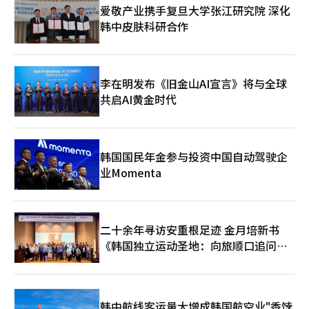
特许经营业务销售额同比增长70.1%，我们家的机场特许经营销售
始，向阿斯塔纳等主要城市扩展业务，进一步巩固在中亚市场的地
爱敬产业携手复旦大学张江研究院 深化
额也增长了7%。最重要的是，它在涌入的外国游客中扮演了宣传
位。”※ 本报道经人工智能（AI）系统翻译与编辑。
韩中皮肤科研合作
K-食品的先锋角色。 食品行业相关人士表示：“疫情后，机场旅
客数量明显恢复，特许经营业务已确立为大企业的核心业务，能够
自然地向外国人宣传品牌，入驻需求高，因此未来有望成为稳定收
益的重要基础。”
李在明发布《旧金山AI宣言》将与全球
共启AI黄金时代
韩国国民年金参与投资中国自动驾驶企
业Momenta
二十余年寻访安重根足迹 金月培新书
《韩国独立运动圣地：向旅顺口追问历
史》出版
韩中航线客运量大增成韩国航空业"香饽