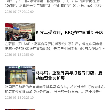
7月5日，仁川国际机场第一客运大楼（T1）四层的美食街在上午
10点时，尽管还未到午餐时间，但由我们家（Our Home）运营的
食堂‘Food Empire’已经人满为患，几乎找不到空位。‘Food
2026-07-07 02:12:00
Empire’在去年7月开设了西侧区域，10月又扩展到东侧，规模
不断扩大。西侧有韩式泡菜蒸饭、南山王猪排、茶尔（中餐），东
侧则有清津洞豆腐、康泰（泰国菜）、尼味（清真食品）等。 在
销售清真小吃和韩食的‘尼味’店内，来自印度的纳宾（Navin）
K-食品受欢迎，BBQ在中国重新开店
点了一份清真石锅拌饭，他表示：“在机场或韩国市区很难找到符
合严格标准的清真食品，常常让我感到困扰，能安心享用熟悉的韩
食让我很高兴。”在店铺附近，汉华机器人（Hanwha
在萨德（THAAD·高高度导弹防御系统）事件后，曾在中国市场
Robotics）的机器人咖啡师正在提取浓缩咖啡的‘Aerobot
缩减业务的BBQ正在重新崛起。去年与中国主要地区的合作伙伴签
Bar’吸引了旅客的目光。 乘坐电梯下到一层，乐天GRS运营的食
署了特许经营（MF）合同后，今年又重新开设了50多家门店，开
2026-06-18 12:56:00
堂‘Plating’与乐天利亚（Lotteria）店面对面而
始扩大当地业务。 17日，业内人士透露，制胜BBQ今年在中国重
立。‘Plating’内有受欢迎的韩食品牌，如小菜套餐、孝子牛骨
新运营了50多家门店。这是由于去年与北京、青岛、济南、深圳、
汤、公平洞猪排等。 与普通店铺不同的是，第二客运大楼（T2）
厦门、武汉、西安、成都等主要城市的合作伙伴陆续签署了特许经
出发大厅内的巴黎贝甜（Paris Baguette）店将礼品产品展示区放
营（MF）合同。 特许经营是指当地企业负责投资和运营，总部提
马马鸡，重塑外卖与打包专门店，启
在了显眼的位置。专为机场设计的‘你好三明治’在内外旅客中都
供品牌和运营经验的方式。这种方式的初期投资负担较轻，门店扩
动加盟业务扩展
受到欢迎，短短不到一分钟就售出了十多箱。 位于T2地下层的我
展速度较快，因此被全球特许经营企业广泛采用。 BBQ于2003年
们家‘In the Box’店铺没有单独的烹饪区域，仅用冰箱和常温货
进入中国市场，曾一度将当地门店数量增加到400多家。然而，自
韩国巴巴琼斯的自有鸡肉品牌马马鸡宣布，将以外卖和打包为中心
架填充，主要销售如生酮紫菜包饭、三明治和沙拉等方便购买的产
2016年萨德部署后，中韩关系紧张，业务受到影响，大部分门店
的店铺模式推动加盟业务扩展。 马马鸡于17日表示，基于过去三
品。在店内，遇到的金先生表示：“出国时间紧迫，想找点简单的
被迫撤出。 最近重新扩大中国业务的原因与当地市场环境的变化
年经营直营店所积累的数据，将重新调整运营战略，专注于外卖和
2026-05-18 02:25:10
食物，来这里很方便，能立即购买，无需等待。” ◆年客流量
密切相关。随着K-剧和K-POP等韩流内容的影响力扩大，韩国食品
打包专门店。 马马鸡于2023年以美式鸡肉概念进入市场，主要经
7000万的仁川机场，成为K-食品的前进基地 企业们对机场特许经
受到越来越多的关注，外餐特许经营的进入条件也有所改善。根据
营的代表菜品包括凯金炸鸡和水牛翅等。该品牌通过经营餐厅型、
营业务的重视，源于客流量的增加。根据仁川机场公社的数据，仁
农林畜产食品部的数据，今年1月至4月，韩国农产品对中国的出口