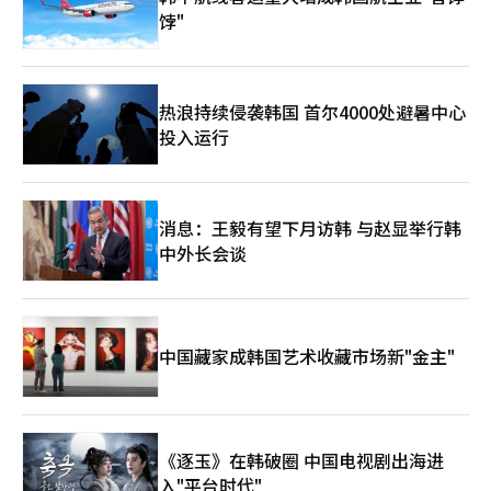
饽"
热浪持续侵袭韩国 首尔4000处避暑中心
投入运行
消息：王毅有望下月访韩 与赵显举行韩
中外长会谈
中国藏家成韩国艺术收藏市场新"金主"
《逐玉》在韩破圈 中国电视剧出海进
入"平台时代"