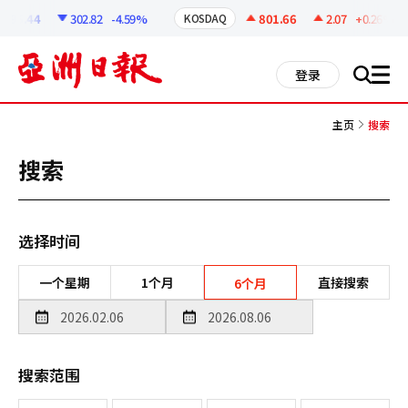
코
인
295.44
302.82
-4.59%
801.66
2.07
+0.26%
KOSDAQ
정
보
all
登录
搜
men
索
主页
搜索
搜索
选择时间
一个星期
1个月
直接搜索
6个月
搜索范围