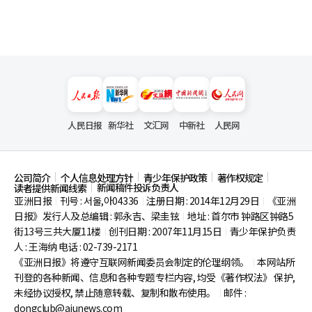
人民日报
新华社
文汇网
中新社
人民网
公司简介
个人信息处理方针
青少年保护政策
著作权规定
新闻稿件投诉负责人
读者提供新闻线索
亚洲日报
刊号 : 서울,아04336
注册日期 : 2014年12月29日
《亚洲
|
|
|
日报》发行人及总编辑 : 郭永吉、梁圭铉
地址 : 首尔市
钟路区钟路5
|
街13号三共大厦11楼
创刊日期 : 2007年11月15日
青少年保护负责
|
|
人 : 王海纳 电话 : 02-739-2171
《亚洲日报》将遵守互联网新闻委员会制定的伦理纲领。
本网站所
|
刊登的各种新闻、信息和各种专题专栏内容, 均受《著作权法》
保护,
未经协议授权, 禁止随意转载、复制和散布使用。
邮件 :
|
dongclub@ajunews.com