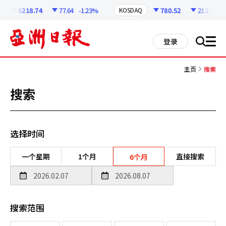
코
인
6218.74
77.64
-1.23%
780.52
21.15
-2.
KOSDAQ
정
보
all
登录
搜
men
索
主页
搜索
搜索
选择时间
一个星期
1个月
直接搜索
6个月
搜索范围