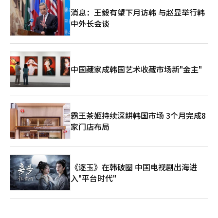
消息：王毅有望下月访韩 与赵显举行韩
中外长会谈
中国藏家成韩国艺术收藏市场新"金主"
霸王茶姬持续深耕韩国市场 3个月完成8
家门店布局
《逐玉》在韩破圈 中国电视剧出海进
入"平台时代"