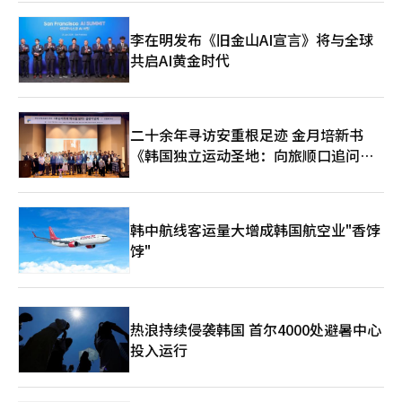
信者再次直言：“没有鲜味，只是清淡而已。”她对年收入400亿
的代表菜品毫不夸张的“直白风格”增添了不同的趣味。 此次节
李在明发布《旧金山AI宣言》将与全球
目中，向来挑剔的西长勋也被打动。他明确表示：“喜欢猪蹄，但
共启AI黄金时代
不喜欢没有嚼劲的。”在品尝了信信者的猪蹄后，他表示：“太好
了。” 随着刚腌制的泡菜加入，反响更加热烈。西长勋说：“这
是我最喜欢的风格。如果能只吃这种泡菜就好了。”他还回忆
起：“从小就只吃拌菜，所以家里总要腌制泡菜。父母常说‘谁生
的这么挑剔’。”这番话引发了现场的阵阵笑声。 对此，信信者
二十余年寻访安重根足迹 金月培新书
笑着回应：“听到挑剔的人的赞美，我真是无地自容。”拍摄团队
《韩国独立运动圣地：向旅顺口追问历
在现场的狂吃场面将于今晚（20日）9点55分播出的《西长勋的邻
史》出版
居百万富翁》中呈现。※ 本报道经人工智能（AI）系统翻译与编
辑。
韩中航线客运量大增成韩国航空业"香饽
饽"
热浪持续侵袭韩国 首尔4000处避暑中心
投入运行