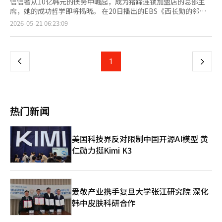
信信者从10亿韩元的债务中崛起，成为猪蹄连锁加盟店的总部主
席，她的成功哲学即将揭晓。 在20日播出的EBS《西长勋的邻居
百万富翁》中，年收入达到400亿韩元的猪蹄连锁品牌代表信信者
页
2026-05-21 06:23:09
将分享她从底层到巅峰的人生故事。节目将展示在2万坪规模的超
大型“全能工厂”中进行的猪蹄制作全过程，以及这位走过40年专
一
注之路的“猪蹄工匠”亲自传授的前腿和后腿的区分方法。 信信
者最初是该猪蹄连锁的加盟店主，后来成功收购了总部。然而，在
上
1
下
她辉煌的成功背后，曾有过默默忍受泪水的时光。由于丈夫的债务
担保失败，她一夜之间背负了10亿韩元的债务，随后她前往釜山投
一
身于猪蹄生意。为了生存，她甚至不得不出售孩子的周岁金戒指。
在心情沉重之际，她在孤独的冬青岛上偶遇一位海女奶奶，奶奶的
页
一句话成为了她重振旗鼓的契机。此后，信信者在全国加盟店中创
热门新闻
下了销售第一的佳绩，最终实现了成为总部老板的逆转。 她的成
功秘诀也引发了关注。当西长勋问道：“作为连锁品牌，食物的味
道没有变化吗？”信信者回应道：“成功的店铺第一要素并不是食
美国科技界反对限制中国开源AI模型 黄
物的味道。”她分享了自己独特的经营哲学，揭示了打动顾客的关
仁勋力挺Kimi K3
键因素，以及她在现场所体会到的成功公式。 与此同时，西长勋
和张艺媛造访信信者的工厂，参观了猪蹄及不可或缺的泡菜和冬菜
的制作过程。随后，刚煮好的猪蹄、刚腌制的泡菜和清爽的冬菜组
成了一桌丰盛的“猪蹄盛宴”。 在这一过程中，信信者的直言不
讳让所有人感到惊讶。当张艺媛品尝到信信者亲自切的猪蹄后称
爱敬产业携手复旦大学张江研究院 深化
赞“刚切的部分太好吃了”，信信者却意外地说：“腻了。”这让
韩中皮肤科研合作
现场气氛一度凝固。对此，张艺媛笑着回应：“第一次听到有人说
吃多了会腻。” 西长勋也表示：“刚煮的猪蹄味道更好。”而信