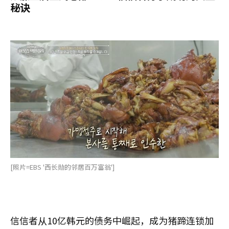
秘诀
[照片=EBS '西长勋的邻居百万富翁']
信信者从10亿韩元的债务中崛起，成为猪蹄连锁加