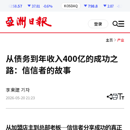
코
인
6258.57
37.81
-0.6%
798.8
2.87
-0.36%
KOSDAQ
정
보
all
登录
搜
men
索
主页
产业
从债务到年收入400亿的成功之
路：信信者的故事
李東建 기자
2026-05-20 21:23
分
打
调
享
印
整
文
大
章
小
从加盟店主到总部老板…信信者分享成功的真正