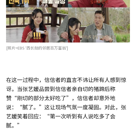
[照片=EBS '西长勋的邻居百万富翁']
在这一过程中，信信者的直言不讳让所有人感到惊
讶。当张艺媛品尝到信信者亲自切的猪蹄后称
赞“刚切的部分太好吃了”，信信者却意外地
说：“腻了。”这让现场气氛一度凝固。对此，张
艺媛笑着回应：“第一次听到有人说吃多了会
腻。”