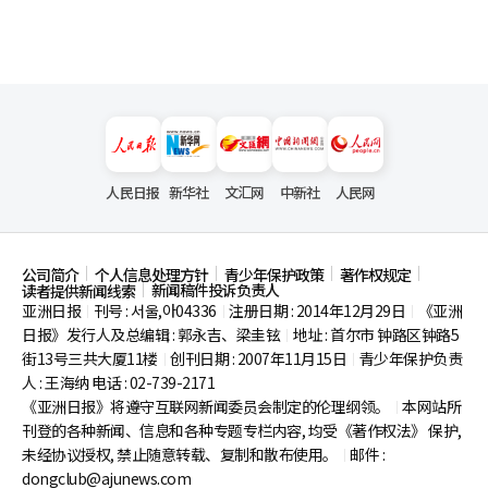
人民日报
新华社
文汇网
中新社
人民网
公司简介
个人信息处理方针
青少年保护政策
著作权规定
新闻稿件投诉负责人
读者提供新闻线索
亚洲日报
刊号 : 서울,아04336
注册日期 : 2014年12月29日
《亚洲
|
|
|
日报》发行人及总编辑 : 郭永吉、梁圭铉
地址 : 首尔市
钟路区钟路5
|
街13号三共大厦11楼
创刊日期 : 2007年11月15日
青少年保护负责
|
|
人 : 王海纳 电话 : 02-739-2171
《亚洲日报》将遵守互联网新闻委员会制定的伦理纲领。
本网站所
|
刊登的各种新闻、信息和各种专题专栏内容, 均受《著作权法》
保护,
未经协议授权, 禁止随意转载、复制和散布使用。
邮件 :
|
dongclub@ajunews.com