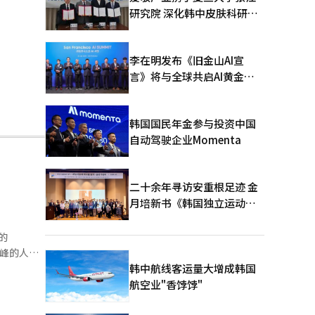
研究院 深化韩中皮肤科研合
作
李在明发布《旧金山AI宣
言》将与全球共启AI黄金时
代
韩国国民年金参与投资中国
自动驾驶企业Momenta
二十余年寻访安重根足迹 金
月培新书《韩国独立运动圣
地：向旅顺口追问历史》出
版
巅峰的人生
之路的“猪
韩中航线客运量大增成韩国
航空业"香饽饽"
的债务，随