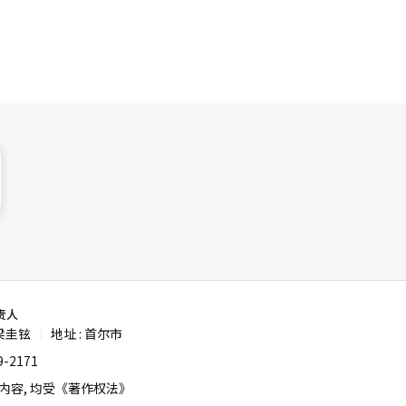
责人
梁圭铉
地址 : 首尔市
|
-2171
容, 均受《著作权法》