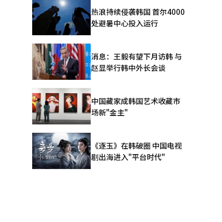
售第一的佳
热浪持续侵袭韩国 首尔4000
处避暑中心投入运行
，揭示了打
的“猪蹄盛
消息：王毅有望下月访韩 与
赵显举行韩中外长会谈
次听到有人
中国藏家成韩国艺术收藏市
场新"金主"
起：“从小
点55分播
《逐玉》在韩破圈 中国电视
剧出海进入"平台时代"