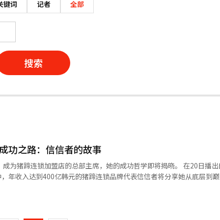
关键词
记者
全部
搜索
的成功之路：信信者的故事
为猪蹄连锁加盟店的总部主席，她的成功哲学即将揭晓。 在20日播出的
中，年收入达到400亿韩元的猪蹄连锁品牌代表信信者将分享她从底层到
超大型“全能工厂”中进行的猪蹄制作全过程，以及这位走过40年专注
页
，后来成功收购了总部。然而，在
忍受泪水的时光。由于丈夫的债务担保失败，她一夜之间背负了10亿韩元
一
至不得不出售孩子的周岁金戒指。 在心情沉重之际，她在孤独的冬青