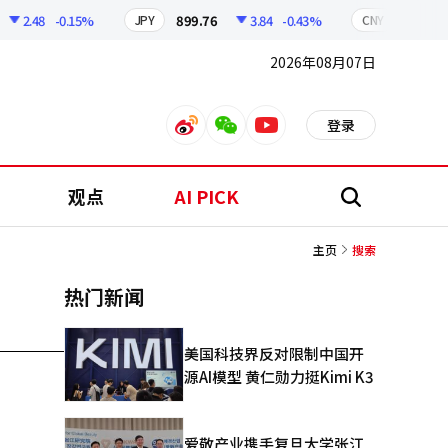
2.48
-0.15%
899.76
3.84
-0.43%
210.96
JPY
CNY
2026年08月07日
登录
weibo
weixin
youtube
观点
AI PICK
搜
索
主页
搜索
热门新闻
美国科技界反对限制中国开
源AI模型 黄仁勋力挺Kimi K3
爱敬产业携手复旦大学张江