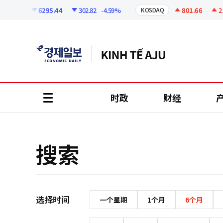
코
인
6295.44
302.82
-4.59%
801.66
2.0
KOSPI
KOSDAQ
정
보
时政
财经
all
menu
搜索
选择时间
一个星期
1个月
6个月