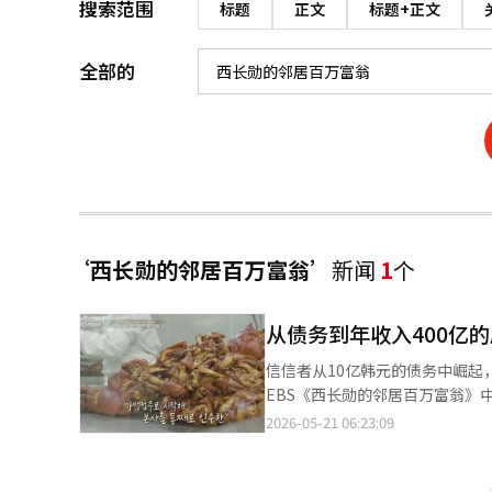
搜索范围
标题
正文
标题+正文
全部的
‘西长勋的邻居百万富翁’
新闻
1
个
从债务到年收入400亿
信信者从10亿韩元的债务中崛起，成
EBS《西长勋的邻居百万富翁》
故事。节目将展示在2万坪规模的
2026-05-21 06:23:09
蹄工匠”亲自传授的前腿和后腿的区分方法。 信信者最初是该猪蹄连锁的加盟店主
她辉煌的成功背后，曾有过默默
后她前往釜山投身于猪蹄生意。为了生存，她甚