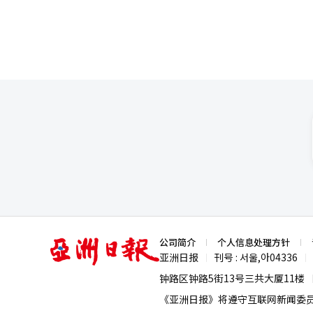
亚
公司简介
个人信息处理方针
洲
亚洲日报
刊号 : 서울,아04336
|
|
日
报
钟路区钟路5街13号三共大厦11楼
《亚洲日报》将遵守互联网新闻委