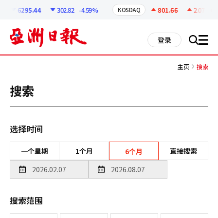
코
인
6295.44
302.82
-4.59%
801.66
2.07
+0.
KOSDAQ
정
보
all
登录
搜
men
索
主页
搜索
搜索
选择时间
一个星期
1个月
直接搜索
6个月
搜索范围