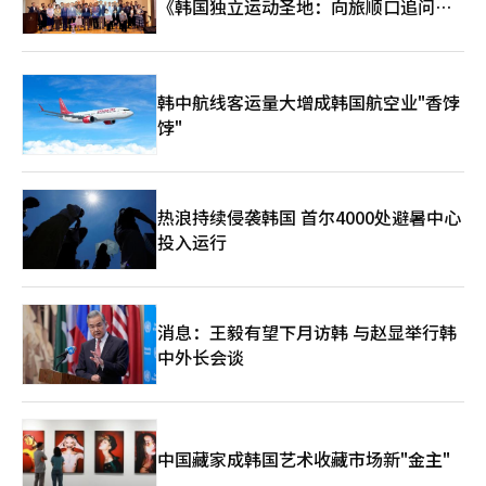
《韩国独立运动圣地：向旅顺口追问历
史》出版
韩中航线客运量大增成韩国航空业"香饽
饽"
热浪持续侵袭韩国 首尔4000处避暑中心
投入运行
消息：王毅有望下月访韩 与赵显举行韩
中外长会谈
中国藏家成韩国艺术收藏市场新"金主"