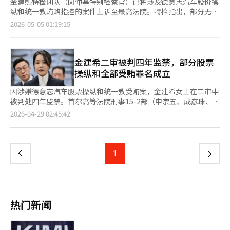
金建熙特检团队（闵仲基特别检察官）已将涉及德意志汽车股价操
纵和统一教贿赂指控的案件上诉至最高法院。特检指出，部分无罪
判决存在法律误解，并详细说明了上诉理由。金建熙方面也已提起
2026-05-05 01:19:15
上诉，预计在上诉审中将围绕罪与非罪及刑期展开激烈争论。4
日，法律界消息称，特检团队当天向负责金建熙二审的首尔高等法
院刑事15-2部（申宗五、成彦柱、元益善法官）提交了上诉状。金
建熙方面已于上月30日提交上诉状。特检通过公告解释了上诉背
金建希二审被判四年监禁，部分股票
景，指出因无法确定不当得利金额而导致的部分无罪判决未被接
操纵和全部受贿罪名成立
受。此外，关于政治资金法的无罪判决，特检认为对明太均提供民
调行为的事实和法律评价存在错误。特检表示，判决中存在影响结
因涉嫌德意志汽车股票操纵和统一教受贿案，金建希女士在二审中
果的法律误解、证据法则和经验法则的违反，并将此作为上诉理
被判处四年监禁。首尔高等法院刑事15-2部（申宗五、成彦珠、元
由。此前，二审于上月28日对因违反资本市场法、政治资金法及特
益善法官）于28日判决金建希违反资本市场法、政治资金法及特定
页
2026-04-29 02:45:42
定犯罪加重处罚法被起诉的金建熙判处4年监禁及5000万韩元罚
犯罪加重处罚法，判处四年监禁并罚款5000万韩元，没收一条项
款，并没收一条Graff钻石项链及追缴2094万韩元。相比一审的1
链并追缴约2094万韩元。法院表示，这一行为严重损害了股市的
一
年8个月刑期，增加了2年4个月。二审的关键在于推翻了一审对德
公平性和投资者的信任。与一审不同，法院部分认定金建希在德意
意志汽车股价操纵的部分无罪判决。法院认定金建熙在2010年10
志汽车股票操纵案中有罪，理由是她提供了价值20亿韩元的证券账
上
1
下
月至11月期间向Black Pearl Invest提供了20亿韩元的证券账户，
户并委托交易，以及在特定时间和价格卖出18万股的行为。关于统
并出售了德意志汽车的18万股股票，参与了操纵市场的行为。关于
一教受贿案，法院认定她在意识到默示请托的情况下收受贿赂，全
一
统一教贿赂的斡旋受贿指控，法院认定金建熙在2022年4月至7月
部罪名成立。然而，关于明太均相关的民调无偿提供指控，法院维
期间接受了统一教方面的请求，并收受了两个香奈儿包、Graff项
持一审的无罪判决，认为民调提供给多个人物，难以视为财产利
页
链及人参浓缩茶。然而，关于从明太均处无偿获得价值2.7亿韩元
益。金建希方面在判决后立即表示将上诉。※ 本报道经人工智能
热门新闻
的民调并影响提名的政治资金法指控，法院与一审一样判定无罪，
（AI）系统翻译与编辑。
理由是难以断定其获得了财产利益。上诉审中，这一部分预计将成
为主要争议点。特检将对政治资金法和资本市场法的部分无罪判决