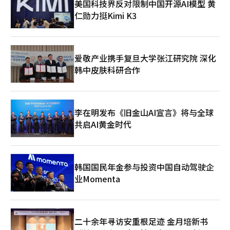
美国科技界反对限制中国开源AI模型 黄
提出异议，而金建熙方面则可能否认股价操纵和贿赂的有罪认定。
仁勋力挺Kimi K3
同时，刑期的适当性也将被审视。特检团队还对相关案件的二审判
决提出了上诉。涉及向金建熙和国民力量党议员权性东提供贿赂的
尹英浩前统一教世界总部主任的案件，上月30日已提交上诉状。尹
英浩在二审中被判处1年6个月监禁。此外，所谓“管家门”核心人
物金艺成的案件也将由最高法院裁决。二审对金艺成判决无罪及公
爱敬产业携手复旦大学张江研究院 深化
诉驳回，特检对此不服并提出上诉。※ 本报道经人工智能（AI）系
韩中皮肤科研合作
统翻译与编辑。
李在明发布《旧金山AI宣言》将与全球
共启AI黄金时代
韩国国民年金参与投资中国自动驾驶企
业Momenta
二十余年寻访安重根足迹 金月培新书