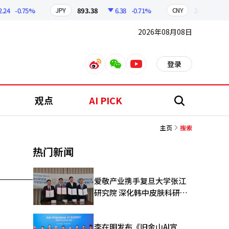
24
-0.75%
893.38
6.38
-0.71%
209.17
JPY
CNY
2026年08月08日
登录
weibo
weixin
youtube
观点
AI PICK
搜
索
主页
搜索
热门新闻
爱敬产业携手复旦大学张江
研究院 深化韩中皮肤科研合
作
李在明发布《旧金山AI宣