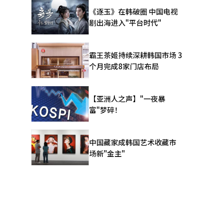
实用化阶
《逐玉》在韩破圈 中国电视
和缺陷控制
剧出海进入"平台时代"
，“AI很
到后理解更
位负责人指
霸王茶姬持续深耕韩国市场 3
科职业为主
个月完成8家门店布局
扩散导致职
学技
※ 本报道
【亚洲人之声】"一夜暴
富"梦碎！
中国藏家成韩国艺术收藏市
场新"金主"