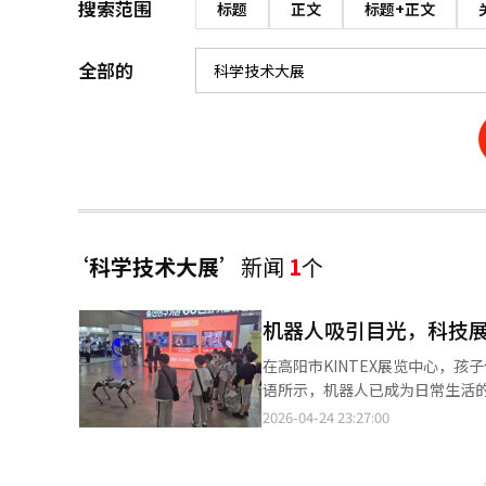
搜索范围
标题
正文
标题+正文
全部的
‘科学技术大展’
新闻
1
个
机器人吸引目光，科技
在高阳市KINTEX展览中心，
语所示，机器人已成为日常生活
的“2026年韩国科学技术大展
2026-04-24 23:27:00
全国巡回科学节的体验机会，吸引
了航空、生物、量子等国家战略
键部件的国产化技术。材料研究