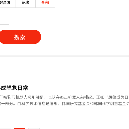
关键词
记者
全部
搜索
展成想象日常
孩子们被狗形机器人吸引驻足，长队在拳击机器人前排起。正如“想象成为
的一部分。由科学技术信息通信部、韩国研究基金会和韩国科学创意基金
”于4月24日至26日举行，连接过去、现在与未来。此次活动在首尔地区举
页
了包括20家政府研究机构在内的约60家机构参与。活动的核心是国家研
技术领域的研究成果。韩国材料研究院与韩华航空航天公司联合展示了航
一
院的代表表示，“航空发动机仍然高度依赖进口部件，我们正与韩华合作