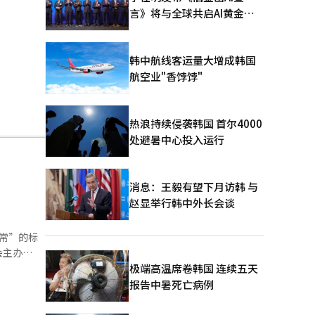
言》将与全球共启AI黄金时
代
韩中航线客运量大增成韩国
航空业"香饽饽"
热浪持续侵袭韩国 首尔4000
处避暑中心投入运行
消息：王毅有望下月访韩 与
赵显举行韩中外长会谈
日常”的标
会主办
行，扩大了
极端高温席卷韩国 连续五天
发区，展示
报告中暑死亡病例
空发动机关
推进关键部