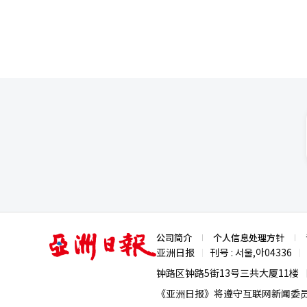
亚
公司简介
个人信息处理方针
洲
亚洲日报
刊号 : 서울,아04336
|
|
日
报
钟路区钟路5街13号三共大厦11楼
《亚洲日报》将遵守互联网新闻委