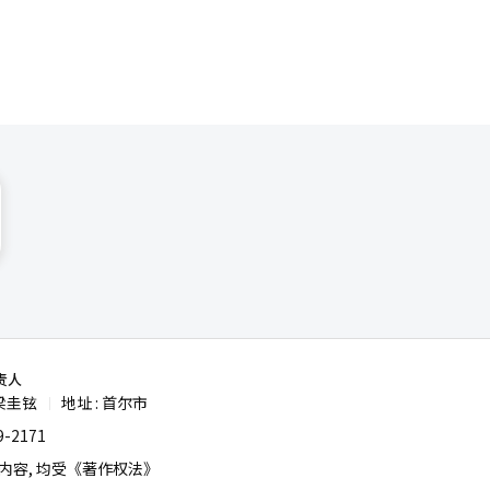
责人
梁圭铉
地址 : 首尔市
|
-2171
容, 均受《著作权法》