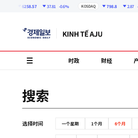
코
인
6258.57
37.81
-0.6%
798.8
2.87
-0
OSPI
KOSDAQ
정
보
时政
财经
all
menu
搜索
选择时间
一个星期
1个月
6个月