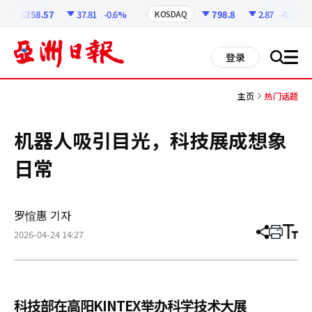
코
인
6258.57
37.81
-0.6%
798.8
2.87
-0.36%
KOSDAQ
정
보
all
登录
搜
men
索
主页
热门话题
机器人吸引目光，科技展成想象
日常
罗愃惠 기자
2026-04-24 14:27
分
打
调
享
印
整
文
大
章
小
科技部在高阳KINTEX举办科学技术大展