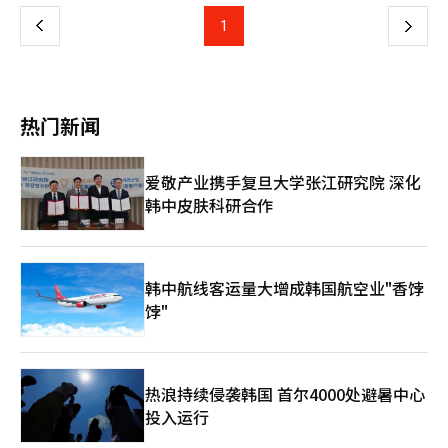
大学等共同签署了合作备忘录。韩华航空航天通过此次协议，将系
人等下一代业务。通过一次投资，现代汽车集团有望获得未来的核
京畿道抱川市的学生赵允灿（11岁）表示，“AI很神奇，机器人拳
统推进航空发动机部件和材料的国产化，组建联合体进行研发和测
上
1
下
心技术，因此可能会自愿承担KAI的战略合作伙伴角色。LIG D&A
击特别有趣。”同校的李宥珍（11岁）也说，“体验机器人后，科
试认证。公司还计划制定全球供应链战略，帮助合作伙伴进入国际
也被持续提及为潜在收购候选者。由于在导弹、雷达和航空电子领
学变得更有趣，亲眼看到后理解更深。”然而，现场也有期待与担
市场，并扩大在设计和加工等领域的合作。韩华航空航天与国内企
一
域具有优势，若与KAI的完整机型平台结合，将能够获得涵盖武
忧并存。由于活动兼具节庆与商业性质，难以估计实际观众规模。
业合作，过去20年开发并量产了应用2至3代单晶材料的涡轮叶片
器、传感器和航空器的航空武器系统整合能力。此外，扩展现有业
一位展位负责人指出，“活动既面向儿童，又有商业性质，关键在
和高温部件，并获得国际认证。去年10月，公司在韩国材料研究院
务至航空航天领域也预计将带来显著的协同效应。LIG D&A的代表
页
于能吸引多少市民。”此外，活动开始前还举行了以理工科职业为
内成立了“韩华材料联合研究中心”，专注于航空发动机核心材料
热门新闻
申益贤上个月表示，他们正在“密切关注”KAI的收购事宜，保持
主题的学生座谈会。科学技术信息通信部第一副部长具赫在会上强
的开发。韩国碳素会长赵文秀表示：“在出口竞争力至关重要的时
可能性开放。KAI收购战的最大变数在于政府。尽管KAI是一家在证
调了基础学科能力的重要性，特别是在AI扩散导致职业环境快速变
期，新成立的联合体将增强合作伙伴的能力并带来出口成果。”韩
券市场上市的民营企业，但国有银行出口入银行持有26.41%的股
化的情况下。他表示，“从今年起，我们将科学节扩大到全国范
华航空航天代表孙在日表示：“没有合作伙伴的共同成长，就无法
爱敬产业携手复旦大学张江研究院 深化
份，并实际行使管理权。通过出售该股份实现管理权转移或稳定的
围，让更多人能直接体验科学技术。”他还强调，“科学技术是韩
实现航空发动机的国产化。我们将通过合作实现技术主权。”※
最大股东更替，必须依赖政府的政策和政治判断。张元俊，全北大
韩中皮肤科研合作
国未来的关键基础，我们将通过持续投资和扩大体验机会来拓宽基
本报道经人工智能（AI）系统翻译与编辑。
学先进防务产业学系教授表示：“在全球防务产业日益重要的背景
础。”※ 本报道经人工智能（AI）系统翻译与编辑。
下，KAI的并购需求正在上升。如果韩华收购，将面临的最大问题
是垄断，各企业各有利弊，政府的应对将根据不同的情景而有所不
同。”
韩中航线客运量大增成韩国航空业"香饽
饽"
热浪持续侵袭韩国 首尔4000处避暑中心
投入运行