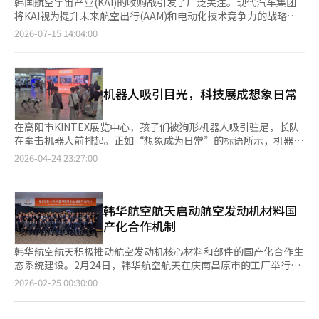
韩国航空宇宙产业(KAI)的收购战引发了广泛关注。现代汽车集团
将KAI视为提升未来航空出行(AAM)和电动化技术竞争力的战略合
作伙伴，而韩华集团则将其视为构建涵盖陆、海、空、天的综合防
2026-07-15 14:04:00
务体系的“最后拼图”。LIG D&A也被认为是潜在的收购候选者。
根据14日的行业消息，KAI民营化的可能性再次浮出水面，收购候
选企业对“KAI的利用方式”备受关注。作为国内唯一的完整机型
开发和制造企业，各方均表示将创造显著的协同效应。对KAI收购
机器人吸引目光，科技展成想象日常
表现出兴趣的企业包括韩华集团、现代汽车集团和LIG D&A等。它
们分别从不同的目的出发，关注KAI的技术实力和生产基础，包括
AAM、综合防务体系和航空武器系统的整合。韩华集团积极扩大股
在高阳市KINTEX展览中心，孩子们被狗形机器人吸引驻足，长队
份，期望通过收购KAI完成综合防务体系的构建。尽管韩华集团拥
在拳击机器人前排起。正如“想象成为日常”的标语所示，机器人
有自走炮、装甲车、舰艇、航空发动机、雷达、卫星等广泛的防务
已成为日常生活的一部分。由科学技术信息通信部、韩国研究基金
2026-04-24 23:27:00
产品组合，但尚未具备战斗机和军用机的完整开发和生产能力。如
会和韩国科学创意基金会主办的“2026年韩国科学技术大展”于4
果收购拥有KF-21和FA-50等完整机型平台的KAI，韩华将巩固其作
月24日至26日举行，连接过去、现在与未来。此次活动在首尔地
为国内最大且独占的防务企业地位。此外，韩华的出口竞争力也将
区举行，扩大了全国巡回科学节的体验机会，吸引了包括20家政府
得到提升。分析认为，韩华有望建立独特的防务生态系统，从而为
研究机构在内的约60家机构参与。活动的核心是国家研发区，展示
韩华航空航天启动航空发动机材料国
与洛克希德·马丁和波音等全球综合防务企业竞争奠定基础。现代
了航空、生物、量子等国家战略技术领域的研究成果。韩国材料研
产化合作机制
汽车集团则希望借此突破AAM业务的瓶颈。自2020年在美国成立
究院与韩华航空航天公司联合展示了航空发动机关键部件的国产化
专门的AAM公司“Genesis Air Mobility（现为Supernal）”以
技术。材料研究院的代表表示，“航空发动机仍然高度依赖进口部
韩华航空航天积极推动航空发动机核心材料和部件的国产化合作生
来，虽然独立开发了机体，但尚未取得显著成果。去年，现代汽车
件，我们正与韩华合作推进关键部件的国产化。”特别引人注目的
态系统建设。2月24日，韩华航空航天在庆南昌原市的工厂举行
集团的累计亏损已达2万亿韩元，其中包括4560亿韩元的亏损。业
是用于涡轮叶片的材料。材料研究院开发了第三代单晶高温合金，
了“航空发动机材料及部件国产化与合作协议”签署仪式。此次协
页
2026-02-25 00:30:00
界普遍认为，若现代汽车集团收购KAI，将能在减轻自身研发投资
已进入实用化阶段。这种材料是决定航空发动机性能的关键，目前
议包括39家合作公司，如韩国碳素、KPCM、韩国失蜡铸造等，以
负担的同时，补充不足的航空硬件能力。在共同开发过程中获得的
正在进行性能验证测试。此外，还在开发提高尺寸精度和缺陷控制
及韩国工业技术试验院、韩国化学融合试验研究院、韩国技术教育
一
轻量化技术，也可广泛应用于电动车、目的基础出行(PBV)、机器
水平的精密铸造技术，计划今年完成。现场的学生反应直观。来自