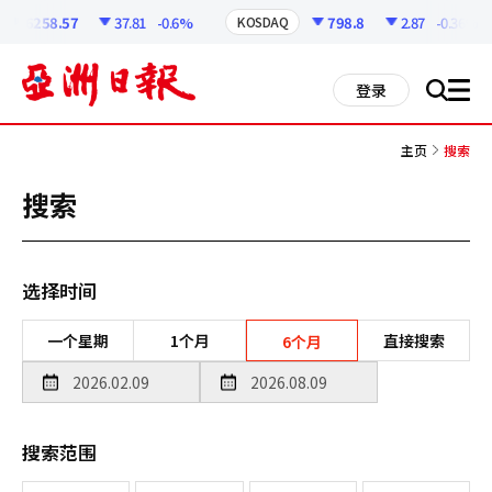
코
인
6258.57
37.81
-0.6%
798.8
2.87
-0.36%
KOSDAQ
정
보
all
登录
搜
men
索
主页
搜索
搜索
选择时间
一个星期
1个月
直接搜索
6个月
搜索范围