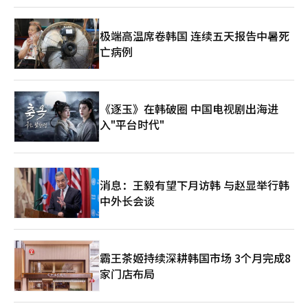
极端高温席卷韩国 连续五天报告中暑死
亡病例
《逐玉》在韩破圈 中国电视剧出海进
入"平台时代"
消息：王毅有望下月访韩 与赵显举行韩
中外长会谈
霸王茶姬持续深耕韩国市场 3个月完成8
家门店布局