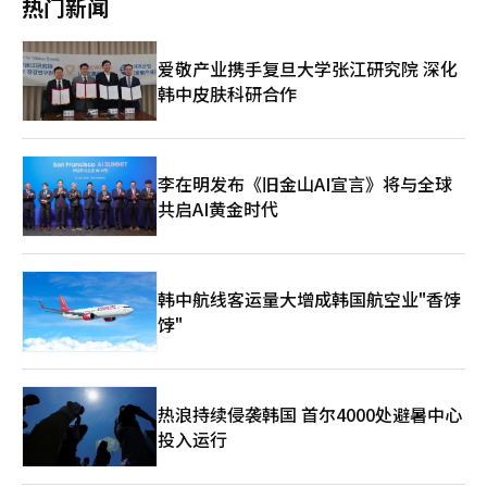
热门新闻
统。”※ 本报道经人工智能（AI）系统翻译与编辑。
成长的基础，并将继续与Kakao娱乐合作，构建可持续的创作生态
漫画的结构，增加了用户停留时间，提高了内容满意度。밀리의서
系统。”※ 本报道经人工智能（AI）系统翻译与编辑。
재还计划加强股东回报政策。上月公布了企业价值提升计划，并决
定进行公司成立以来的首次现金分红。12日，董事会决定去年结算
爱敬产业携手复旦大学张江研究院 深化
的股息为每股普通股550韩元，分红基准日为本月28日。※ 本报道
韩中皮肤科研合作
经人工智能（AI）系统翻译与编辑。
李在明发布《旧金山AI宣言》将与全球
共启AI黄金时代
韩中航线客运量大增成韩国航空业"香饽
饽"
热浪持续侵袭韩国 首尔4000处避暑中心
投入运行