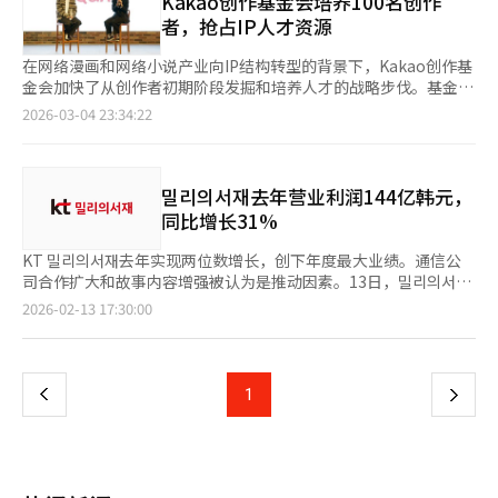
Kakao创作基金会培养100名创作
系统翻译与编辑。
家和连接演出内容来扩大音乐内容的多样性和用户接触面。随着全
以来，截至去年12月，共删除了10亿407万5309件全球非法内
者，抢占IP人才资源
球平台音乐内容竞争的加剧，独立艺术家和多样化音乐类型的获取
容。假设每天删除1万件内容，这相当于需要约274年。然而，最
成为平台竞争力的重要因素。尤其是短视频内容和现场演出为基础
近的数据流显示变化。非法内容的阻断数量自Peacock成立以来持
在网络漫画和网络小说产业向IP结构转型的背景下，Kakao创作基
的音乐消费增加，使得演出为中心的内容重要性日益增加。Kakao
续增长，在第五次白皮书（2024年上半年）中达到约2亿7000万件
金会加快了从创作者初期阶段发掘和培养人才的战略步伐。基金会
创作基金会还在扩大音乐类型的多样性，自2024年起，专门运营
的历史最高水平，但随后开始下降。在第七次白皮书（2025年1月
计划通过分阶段支持体系，从创作者的发掘到IP扩展，抢占下一代
2026-03-04 23:34:22
以爵士音乐家为中心的“爵士Live Club Day”，并在演出场地内
至6月）中，记录了1亿6072万4021件阻断数量，第八次白皮书
故事人才资源。3月4日，Kakao创作基金会宣布，于上月27日在
设立艺术家休息室，提供餐饮和设备支持，促进艺术家间的交流。
（2025年7月至12月）中为1亿1127万889件，持续减少。Kakao
江南Dreamplus举办了第16届“成长谈话”活动，面向100名网络
Kakao娱乐不仅在音乐领域，还在漫画、网络小说、视频内容等多
娱乐认为，这种减少并非非法传播的消失，而是传播环境的变化。
漫画和网络小说的预备创作者。“成长谈话”是一个免费线下讲座
个领域扩大对创作者的支持，强化内容价值链。未来，Kakao娱乐
随着大型非法网站关闭，运营者转向封闭社区或难以追踪的海外服
项目，邀请Kakao页面的热门作家参与，分享从创作到连载的实战
밀리의서재去年营业利润144亿韩元，
计划扩大现场演出与平台内容的结合，通过发掘独立艺术家和确保
务器。一些海外网站采用“门禁”策略以规避权利人的应对。门禁
经验。自2024年启动以来，该项目已进入第三年，旨在抢占下一
同比增长31%
类型多样性，持续推进创作者为中心的内容生态系统建设。Live
策略限制新用户的访问或阻止搜索引擎抓取，使其不出现在搜索结
代故事IP人才资源。本次讲座邀请了“网络小说不是短篇”的杨奇
Club Day合作社代表朴正勇表示：“在疫情期间面临危机的弘大现
果中。非法内容不再通过大型网站大量传播，而是通过难以搜索的
佳作家、“如何成为可持续发展的小说漫画作家”的华兰作家，以
KT 밀리의서재去年实现两位数增长，创下年度最大业绩。通信公
场文化，得益于Kakao创作基金会的系统支持，重新建立了稳定的
分散渠道隐秘传播。Kakao娱乐表示，“过去的应对是针对明显的
及“从角色设计到完结，罗曼史画家在做什么”的Stu作家。讲座
司合作扩大和故事内容增强被认为是推动因素。13日，밀리의서재
增长基础。未来，我们将继续与Kakao创作基金会及Melon积极合
大型目标的全面战斗，而现在需要识别和阻断隐藏的传播网络，要
分享了连载型叙事结构设计、角色构建、职业管理策略等具体案
宣布去年累计销售额为882亿韩元，营业利润为144亿韩元。销售
页
2026-02-13 17:30:00
作，推动Live Club Day的发展，使其成为独立音乐的象征和韩国
求更高的应对能力。”Kakao娱乐为应对这些变化，运营
例。Stu作家表示：“大约六年前作为预备创作者参加讲座的经历
额同比增长21%，营业利润同比增长31%。自2022年营业利润转
大众音乐生态系统的基础。”※ 本报道经人工智能（AI）系统翻译
了“TTT（目标、追踪、取缔）”策略，专注于识别非法网站、追
促使我成为这次的演讲者，当时的帮助对我成为作家产生了深远影
正以来，밀리의서재连续四年保持增长。去年4月，밀리의서재与SK
一
与编辑。
踪运营者并进行关闭和法律行动。白皮书中还公开了TTT策略的详
响。”此次活动不仅是线下讲座，还被视为“创作者支持结构”的
电信签署会员优惠合作协议，完成与韩国三大通信公司（SK电
细应对方式，包括快速通道和深度研究策略。快速通道通过发送警
一部分，旨在建立从创作者发掘到IP扩展的良性循环体系。Kakao
信、KT、LG U+）的服务体系建设。通过通信合作，新用户增加，
上
1
下
告信等方式，目标是在2小时到1天内阻断网站；深度研究则是对大
创作基金会计划今年系统化创作支持业务，扩大“在线创作学
B2B2C渠道销售额上升。去年6月和9月，밀리의서재相继推出网络
型非法传播组织进行1周到2个月的追踪，收集证据后进行法律应
院”，并将“成长谈话”转型为定期论坛，提供更互动的教育。基
小说和网络漫画服务，正式强化故事服务。밀리스토리的订阅用户
一
对。Kakao娱乐非法传播应对总监及法务室长李浩俊表
金会还将继续支持网络漫画创作空间、独立艺术家现场演出、音乐
占总用户的约10%。通过这些服务，밀리의서재从以普通书籍为中
示，“Kakao娱乐非法传播应对团队将继续提升国内内容行业的应
领域合作等，支持创作者的全面成长。Kakao创作基金会的发言人
心的服务扩展到类型内容，增加了订阅者的选择范围。밀리의서재
对能力，并积极与相关机构和全球组织合作，保护内容生态系
页
表示：“通过线上线下结合的分阶段支持体系，为创作者提供稳定
建立了一个可以在一个订阅模式下同时消费书籍、网络小说和网络