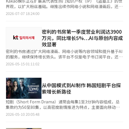
Kakao娱乐正在扩展其代表性热门知识产权（IP）《盗墓王》的世
界观，以扩大粉丝基础。继推出续作网络小说和网络漫画后，还将
发布动画，正式启动多元内容战略。 Kakao娱乐于7日宣布，将在
2026-07-07 18:24:00
Kakao页面逐步发布《盗墓王》续集《盗墓王：终局》。网络漫画
于5日上线，网络小说于6日开始服务。 动画《盗墓王》也将在韩
国和日本播出。国内将于9日通过AniPlus开始，随后在Netflix和
密利的书房第一季度营业利润达3900
Lafitel上逐步公开，而在日本则通过富士电视台和关西电视台按当
万元，同比增长5%…AI与原创内容成
地排期播出。 《盗墓王》无论是网络小说还是网络漫画，均已在
效显著
Kakao页面的百万页面上名列前茅。网络小说在国内累计浏览量达
到1亿2000万次，网络漫画在国内外的总浏览量超过5亿次，累计
密利的书房通过扩大网络漫画、网络小说等内容领域和提升基于AI
浏览量已突破6亿次。 该作品围绕全球各地出现的神秘墓葬和文物
的服务，继续保持增长势头。该平台不仅是电子书订阅平台，还在
展开战斗，讲述了回归的主角徐周焕的活跃表现，赢得了广泛的粉
不断扩展内容IP平台，推动收入结构多元化。 密利的书房于14日
2026-05-15 01:11:02
丝基础。 续作《盗墓王：终局》以原作之后的世界为背景。作为
发布公告，称今年第一季度实现营业收入2.39亿元，营业利润
拯救世界的英雄和文物之王的“至尊徐周焕”，因与来自未来的女
3900万元。与去年同期的2亿元相比，收入增长了19.6%，营业利
儿相关的事件而与另一个世界线的自己相遇，并与企图成为神的文
润较去年同期的3700万元增长了4.9%。 此次业绩的增长被分析为
物阴谋作斗争。 Kakao娱乐相关人士表示：“网络小说、网络漫
电子书订阅服务向网络漫画、网络小说等内容领域的扩展，吸引了
从中国模式到AI制作 韩国短剧平台探
画和动画将在一个月内相继发布，预计将再次引发对《盗墓王》的
新用户并保持了现有订阅者。密利的书房持续获取民音社的世界文
索增长新路径
关注。我们将努力将其发展为一个不仅吸引现有粉丝，还能通过动
学全集等常销书、畅销书和新书，同时也在扩大原创内容。 去
画首次接触作品的用户的IP。” 此外，Kakao页面为庆祝《盗墓
年，密利的书房推出了网络小说和网络漫画内容服务“密利故
短剧（Short Form Drama）通常由每集1至3分钟内容组成，总
王：终局》的发布，设立了介绍原作核心情节和经典场景的页面，
事”，以多样化数字阅读体验。今年，通过对连载创作平台“密利
集数约为50至80集，以高密度剧情推进为特点，主要面向移动端
并开展多种用户活动。※ 本报道经人工智能（AI）系统翻译与编
路”的改版，新增了基于用户作品欣赏数据的“AI推荐策划”功
观看场景。凭借竖屏形式与碎片化消费特征，短剧正逐渐成为“快
2026-05-10 20:05:48
辑。
能。 目前，密利的书房基于23万本以上的电子书内容，运营电子
餐文化（Snack Culture）”的重要内容形态，中国则被视为该领
书订阅服务。除了面向个人客户的B2C渠道外，还在向企业和公共
域发展最成熟的市场之一。 狼人和吸血鬼种族之间爆发战争，夹
机构的B2B以及基于通信公司合作的B2B2C渠道扩展业务。 特别