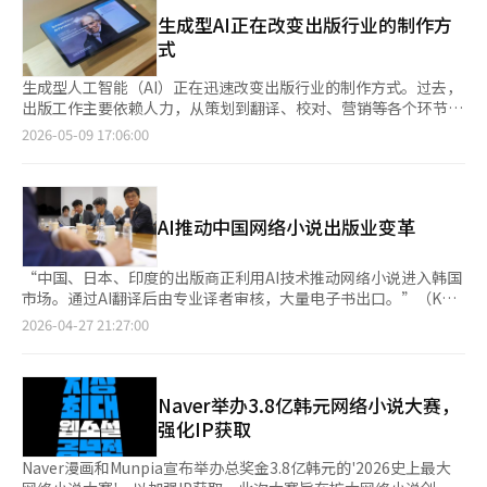
在其中的女主人公陷入悲剧性爱情——这样的设定看似出自电视剧
是与SK电信、KT、LG U+等通信公司的合作套餐扩展和企业订阅
或电影，但画面风格却更接近游戏CG。这正是韩国短视频平台
生成型AI正在改变出版行业的制作方
服务的增长，已对业绩的提升产生了积极影响。密利的书房最近通
Vigloo近期推出的短剧《Bloodbound Luna》。 随着短剧内容快
式
过扩大与大企业和公共机构的B2B业务以及加强与虚拟移动网络运
速扩张，越来越多用户在地铁通勤、午休或睡前刷手机时，因剧情
营商（MVNO）的合作，推动渠道多元化。 AI基础服务的提升也在
推进节奏紧凑而连续观看数十集。短剧也逐渐从“碎片化娱乐”演
生成型人工智能（AI）正在迅速改变出版行业的制作方式。过去，
持续推进中。密利的书房引入了AI智能关键词、AI TTS服务和基于
变为移动端的重要内容消费形式。 目前，全球短剧市场仍由中国
出版工作主要依赖人力，从策划到翻译、校对、营销等各个环节，
AI的对话式阅读服务“AI独读”，并专注于增强自身推荐系统和数
企业主导。韩国市场排名靠前的平台DramaBox、DramaWave
而现在，随着AI基础的自动化和协作结构的重组，行业的变化正在
2026-05-09 17:06:00
据驱动的策划功能。 未来，密利的书房计划持续获取常销书和畅
等，亦大规模引进中国短剧内容，并通过高频更新迅速扩大用户规
加速。尤其是内容制作速度的提升和全球流通壁垒的降低，预计将
销书，同时加大对网络漫画、网络小说和原创IP业务的扩展力度，
模。 相比之下，Vigloo则选择了不同路径。该平台以韩国长期积
改变出版市场的结构。 根据行业消息，最近国内出版行业中，利
并强化基于AI的服务能力。特别是在超越阅读平台，向内容IP平台
累的网漫、网络小说、游戏等知识产权（IP）为基础，推进原创短
用生成型AI进行内容制作的过程正在迅速变化。AI的应用已超越简
跃升的战略下，将致力于提升用户体验和改善运营效率。※ 本报
剧开发，并同步面向海外市场拓展。今年1月，平台月销售额创下
单的句子生成，广泛应用于资料调查、初稿撰写、翻译、校对、摘
道经人工智能（AI）系统翻译与编辑。
AI推动中国网络小说出版业变革
历史新高。 Vigloo运营公司Spoonlabs方面表示，短剧并非传统
要、宣传文案制作等出版制作的各个环节。 尤其是，随着社会热
电视剧的“压缩版”，而是拥有独立叙事结构的新内容类型。与传
点或特定事件发生后相关书籍迅速出版的案例增多，AI的应用潜力
统电视剧强调长线铺陈不同，短剧更强调在短时间内快速建立冲
引起了更多关注。过去，收集相关资料和整理稿件需要相当长的时
“中国、日本、印度的出版商正利用AI技术推动网络小说进入韩国
突，并通过高密度剧情持续刺激用户点击下一集。 在消费方式
间，但现在通过AI，资料整理和初稿撰写的速度大大缩短。 分析认
市场。通过AI翻译后由专业译者审核，大量电子书出口。”（KW
上，短剧也与传统影视存在明显差异。电视或流媒体平台更多属于
为，生成型AI正在加剧出版制作的速度竞争。一些电子书和实用书
Books代表权泰完）“文学界正在积极讨论如何保护作者的创
2026-04-27 21:27:00
用户主动安排时间观看的“计划型消费”，而短剧则更接近用户在
籍从策划到出版的时间大幅缩短，尤其是在电子书和网络小说市
作。”（韩国出版人会议会长洪英完）27日，文化艺术政策咨询委
移动途中或碎片时间中偶然接触的“即时消费”。 业内认为，相
场，快速的制作周期和内容供应速度变得愈加重要，AI的应用也随
员会出版分科第二次会议在首尔国立现代美术馆召开，讨论了出版
较于强调制作规模与完成度的传统影视，短剧市场更关注内容能否
之提升。 AI翻译技术的发展也成为出版行业变化的关键因素。最
市场的活跃化问题。文化体育观光部长官崔辉英及出版分科委员出
在短时间内迅速吸引观众注意力。随着付费模式逐渐成熟，用户在
近，基于生成型AI的翻译质量迅速提高，海外书籍在国内出版的速
席会议，分享了第一次会议的建议落实情况，并讨论了未来政策方
Naver举办3.8亿韩元网络小说大赛，
免费观看部分内容后转向订阅或单集付费的消费习惯，也正在形
度也随之加快。过去，专业翻译和校对工作需要数月时间，而现
向。与会者一致认为，AI技术正在引发出版市场的重大变革。权泰
强化IP获取
成。 当前，中国平台正凭借大规模内容供给与快速生产体系持续
在，AI进行初步翻译后，人类再进行润色，这种方式大大提高了制
完表示，AI降低了制作门槛，使得日本、中国、印度、美国等国家
扩张市场。在此背景下，韩国平台则开始尝试以韩国文化内容IP为
作效率。 这种变化也影响了国内内容的海外拓展。通过AI翻译，网
的出版商不仅出口畅销书，还出口表现良好的作品。他担忧地指
Naver漫画和Munpia宣布举办总奖金3.8亿韩元的'2026史上最大
核心寻找差异化竞争路径。 Spoonlabs方面表示，中国市场的优
络小说、电子书和实用内容可以迅速转换成多种语言，使得中小型
出，尽管过去1-2年网络小说行业因韩国作为发源地而在海外市场