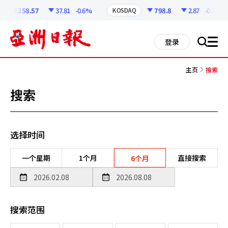
코
인
6258.57
37.81
-0.6%
798.8
2.87
-0.36%
KOSDAQ
정
보
all
登录
搜
men
索
主页
搜索
搜索
选择时间
一个星期
1个月
直接搜索
6个月
搜索范围