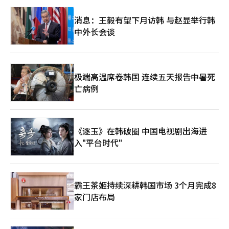
消息：王毅有望下月访韩 与赵显举行韩
中外长会谈
极端高温席卷韩国 连续五天报告中暑死
亡病例
《逐玉》在韩破圈 中国电视剧出海进
入"平台时代"
霸王茶姬持续深耕韩国市场 3个月完成8
家门店布局