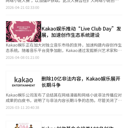
网络小说大赛'，以加强IP获取。此次大赛旨在扩大网络小说创作
势在于规模与速度，而韩国则拥有已在全球市场验证过的韩国文化
出版社和小型创作者也能获得进入全球市场的机会。 在出版的附
获得收入，但这种竞争力可能会减弱。关于AI引发的版权问题，洪
生态，发掘新老作家。作品征集从下月13日开始，至6月21日结
2026-04-21 02:33:00
内容IP。相比单纯追求数量，更希望基于成熟原作进行高完成度再
加工作中，AI的应用范围也在扩大。越来越多的案例显示，利用生
英完会长表示：“AI问题非常尖锐，各领域意见可能不同，希望文
束，涵盖奇幻、武侠、现代、体育、替代历史等多种类型，19岁以
创作，并进一步拓展原创内容。 作为Vigloo推出的首部英语原创
成型AI制作书籍封面设计方案，自动生成宣传文案、介绍文字和推
化体育观光部能进行大规模讨论。”对此，崔辉英部长表示：“文
下限制作品除外。获奖作品将于7月22日公布。获奖作品将有机会
短剧，《Bloodbound Luna》在北美用户调查中进入前列，也被
荐语等。AI技术也被应用于根据读者偏好制作摘要内容和个性化推
化体育观光部将制定指导方针，形成关于AI使用的共识。”会议还
被改编为漫画，并在Naver漫画上连载。此外，所有获奖作品将在
视为韩国短剧内容海外化的测试案例之一。 与此同时，人工智能
荐功能。 尤其是在平台基础的出版市场，AI的应用更加活跃。电子
讨论了通过青年文化艺术通行证支持图书购买、引入出版内容制作
Munpia首发后，通过Naver系列进行推广，并优先考虑影视化等
Kakao娱乐推动“Live Club Day”发
（AI）正被视为短剧产业的重要变量。传统网漫或网络小说改编真
书和网络小说平台通过强化AI推荐系统、自动编辑功能和摘要服务
费用税收抵免方案、出版领域支持预算等问题。洪英完会长指出，
OSMU开发。Naver积极参与网络小说大赛的背后是IP竞争。网络
展，加速创作生态系统建设
人影视往往需要投入数百亿韩元制作成本，而AI技术则被认为能够
等策略，增加用户的停留时间。此外，过去需要数万元的封面图像
出版支持预算需超过4000亿韩元，而目前仅为600亿韩元，相较于
小说作为源头内容，可扩展为漫画、电视剧、电影、游戏等多种形
大幅缩短制作周期，并降低成本。 《Bloodbound Luna》因采用
和插图，现在通过AI以低成本制作，使用频繁。 然而，部分读者群
电影和游戏的860亿韩元，明显不足。此外，洪会长强调，最近公
式。成功的IP可以带来长期收益。此前，Naver漫画和Munpia发
Kakao娱乐正在加大对独立音乐市场的支持，加速构建内容创作生
100% AI制作方式受到关注。Vigloo方面表示，计划在年内将AI动
体对AI生成的内容也表现出抵触情绪。在信息传递为主的内容中，
平交易委员会对六家造纸公司因纸价垄断罚款约3300亿韩元，这
掘的《财阀家的小儿子》和《全知读者视角》等作品已被改编为漫
态系统。随着音乐平台竞争加剧，Kakao通过发掘新兴艺术家和支
画及AI真人内容占整体内容库的30%。 业内普遍认为，AI不仅将
AI的应用接受度较高，但在文学或散文等情感和个性重要的领域，
笔罚款应纳入出版预算。他表示：“出版界因垄断遭受损失，但无
画和电视剧，成为全球内容。这些成功案例促使平台企业在初期阶
持创作环境来增强内容竞争力。7日，Kakao娱乐公布了由Kakao
改变内容生产效率，也可能进一步重塑影视产业结构。未来市场或
2026-04-08 01:21:00
仍然认为人类作家的角色至关重要。 业界普遍认为，生成型AI更可
法获得补偿。如果罚款不用于出版基金，政策将失去实效。”崔部
段就开始IP获取。Naver网络小说总负责人郑英锡表示：“《财阀
创作基金会赞助的独立音乐节“Live Club Day with Kakao创作基
逐渐分化为高成本真人内容与高效率AI内容并存的双轨体系，而竞
能成为提升生产力的协作工具，而非完全取代出版人。简单重复的
长回应称：“将讨论如何处理出版业因垄断而遭受的损失。”会议
家的小儿子》和《全知读者视角》等作品证明了IP的强大潜力。我
金会”的运营成果。自2024年5月起，该基金会在首尔弘大地区定
争核心也将从单纯制作规模，转向用户注意力与付费转化能力。
工作将由AI承担，而策划、创造力、最终编辑和策展则由人类负
上还提出了支持儿童图书出口的请求。文学村代表金素英提到，李
们期待更多拥有独特世界观的优秀创作者参与，为网络小说市场注
期举办此音乐节，并提供持续支持。Kakao创作基金会不仅提供财
责。 生成型AI的普及不仅改变了出版行业的制作方式，也成为内容
在明总统最近观看的音乐剧《漫长的夜晚》，指出儿童图书与演出
入新活力。”内容企业间的IP竞争也在加剧。Kakao娱乐通过将电
务支持，还通过Kakao娱乐的音乐平台Melon的“Track Zero”项
删除10亿非法内容，Kakao娱乐展开
消费和流通结构的关键变量。在制作速度和全球扩展性日益重要的
结合时出口效果好，因此需要政策支持版权法律咨询和版权支持。
视剧、网络小说和音乐连接的方式推进IP扩展战略。最近，IP扩展
目，协助艺术家招募和品牌推广，帮助独立艺术家扩大演出机会和
长期斗争
环境下，AI的应用能力有望成为出版行业的新竞争力。※ 本报道经
去年11月成立的文化艺术政策咨询委员会由文学、戏剧·音乐剧、
策略已成为内容产业的主要趋势。企业通过将内容扩展为漫画、电
观众接触面。“Track Zero”项目每周四在Melon应用程序主页面
人工智能（AI）系统翻译与编辑。
美术等9个分科组成。
视剧、音乐、游戏等形式来多样化收益结构。内容平台企业从创作
上推荐独立音乐和艺术家，提供向大众介绍隐藏名曲和艺术家的机
Kakao娱乐公司发布了总结其在网络漫画和网络小说非法传播应对
者发掘到制作、发行的结构正在形成，IP获取竞争将更加激烈。网
会。2024年，Live Club Day共举办8次，平均每场观众750人。去
成果的白皮书，说明了与非法内容长期斗争的态势。尽管关闭了大
络小说大赛的扩大和创作支持计划的强化，不仅是简单的内容发
年举办7次，平均观众987人，比2023年增加约65%。参与艺术家
型非法网站，累计删除的内容已超过10亿，但非法传播方式变得更
2026-03-11 20:40:38
掘，更是长期IP获取战略的一部分。Munpia代表孙济浩表
数量也增加，去年有135组艺术家参与，比2023年的109组增加约
加隐秘和分散，公司也在提升应对策略。11日，Kakao娱乐宣布发
示：“我们目标是持续为网络小说创作者提供实现梦想的舞台。特
24%。Kakao创作基金会认为，基金会的支持使演出费提高了
布第八次非法传播应对白皮书，涵盖了Peacock团队在去年下半年
别是通过今年新增的‘武侠特别奖’，希望发掘出跨越传统与融合
50%以上，改善了独立音乐演出环境。Kakao娱乐通过此次赞助，
（7月至12月）的活动。白皮书展示了非法内容应对战线的变化，
的多样佳作，扩大武侠类型的基础。”※ 本报道经人工智能（AI）
强化了与Melon平台相关的内容获取策略，旨在通过发掘独立艺术
以及全球应对策略和专家访谈。自2021年11月Peacock团队成立