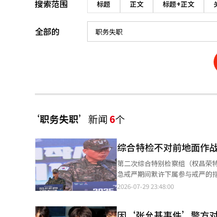
搜索范围
标题
正文
标题+正文
全部的
‘职务失职’
新闻
6
个
综合特检不对前地面作
第二次综合特别检察组（权昌荣特
急戒严期间默许下属参与戒严的指控。 特别检察组于29日宣布对朱前司令官的职务失职指控作出
具体的处理理由未予公开。 朱前司令官在紧急戒严期间担任陆军第一军团长，曾被指控事先知晓或默许其直属下属具
2026-07-29 23:48:00
三会前陆军第二机械化旅旅长参与戒严，并未指示其返回部队
的指示，负责调查中央选举管理
因‘张允基事件’警方对
假，待命于京畿道成南市的情报司部队。 国防部基于朱前司令官与具前旅长的联系，于今年2