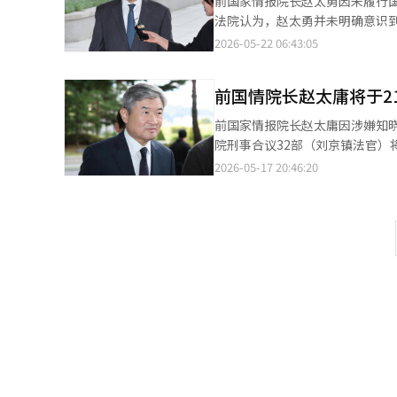
前国家情报院长赵太勇因未履行
判例和法律适用的可能性。 警方计划通过获取资料和调查相关人员，确认选管会是否遵守投票用纸分配标准及其决策
法院认为，赵太勇并未明确意识到
过程。 法务部长郑成浩也提到了此次事件的严重性。 郑成浩部长表示：“这是严重侵犯民主基础和国民不可侵犯权
央地方法院刑事合议32部（法官
2026-05-22 06:43:05
利的重大问题”，并期待“尽快采
灭、编写和使用虚假公文、作伪
过，郑部长表示将对舞弊选举的阴谋论采取严格应对措施。 因选
赵恩锡）要求的7年刑期。 法院首先对赵太勇的职务失职指控作出无罪判决。赵太勇被指控在2024年12月3日知晓尹
起。 宪法法院于5日接收了两起因投票用纸不足而侵犯参政权的宪法诉讼。 这两起诉讼均由普通市民提出，核心主张
前国情院长赵太庸将于2
锡悦前总统的戒严宣布及政治人物逮捕计划，却未向
是选管会未准备足够数量的投票用纸，导致选举权受到侵害。 
收到与戒严相关的文件。然而，
前国家情报院长赵太庸因涉嫌知晓12·3紧急
已持续三天。 当天，在首尔松坡区奥林匹克公园手球场附近，要求重选的市民聚集进行集会。参与者在开票所出入口
逮捕指示的内容。 法院指出：“被告人可能将从洪前副院长那里收到的内容视为戒严过程中出现的传闻，因此无法认
院刑事合议32部（刘京镇法官）将
附近高喊重选口号。 此次集会被认为是自发进行，没有单独的主办团体。参与者举着写有重选要求的标语牌，挥舞着
为他具体意识到政治人物被捕的事实，进而
庸于2024年12月3日紧急戒严
2026-05-17 20:46:20
国旗参与集会。自前一天起留在现场过夜的市民也随处可见。 
单独提供给执政党，是否涉及政
检察官团队认为，赵太庸不仅知
人，尽管夜间有所减少，但当天仍有市民持续前来。 示威者在前一天反
党选择性提供视频。 关于赵太勇参与删除尹前总统和洪前副院长的密话手机电子信息的证据毁灭指控，法院也未予采
军正在逮捕李在明、韩东勋等主要政治
作人员和部分记者的移动。随后
纳。法院认为，在当时情况下，存在安全措施的可能性，
结束后，洪前副院长的行踪被记录
限制出入。 此次集会始于地方选举投票日3日，因首尔松坡区蚕室7洞第2投票所投票用纸不足，部分选民未能投票。
会国政调查过程中，虚假陈述未收到戒严文件的部分有罪。 法院
供给在野党，涉嫌违反国家情报法中禁止政治干预的义务。 同时
当时，现场聚集的市民阻止投票箱的
疑虑，如有错误应承担责任。然
会内乱嫌疑真相调查特别委员会
示威者已移动至开票所所在的奥林
伪证。” 法院进一步表示：“这种行为欺骗了公众，严重损害了国家情报院在公众中的信任，罪行性质不轻。” 特
证据毁灭。 因此，特别检察官团队在上个月3日的结案公判中对赵太庸请求判处7年监禁。特别检察官团队指
译与编辑。
别检察官团队在判决后表示：“
出：“被告在事先知晓总统的违
感到遗憾。”※ 本报道经人工智
指出，国家情报机构的首长纵容具有内
庸方面在审判过程中坚决否认所
戒严计划的位置，即使知晓，也没有权力在物理和
执行，提交CCTV资料等行为仅