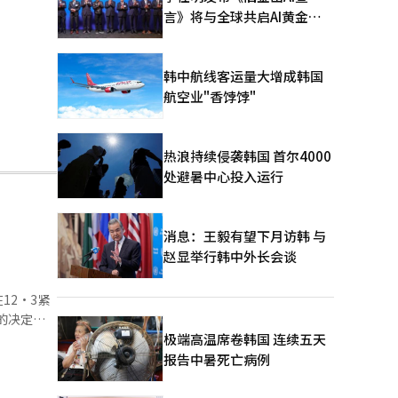
言》将与全球共启AI黄金时
代
韩中航线客运量大增成韩国
航空业"香饽饽"
热浪持续侵袭韩国 首尔4000
处避暑中心投入运行
消息：王毅有望下月访韩 与
赵显举行韩中外长会谈
12·3紧
极端高温席卷韩国 连续五天
报告中暑死亡病例
宣布前请