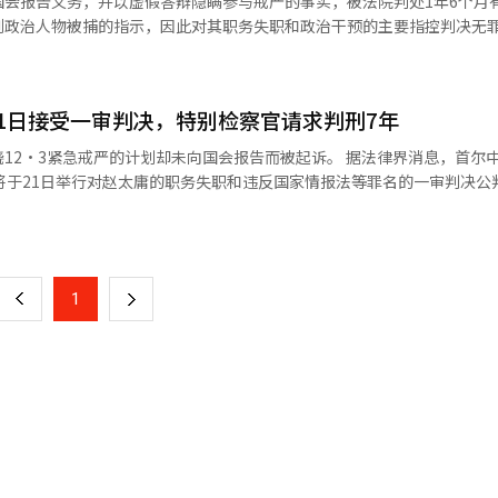
国会报告义务，并以虚假答辩隐瞒参与戒严的事实，被法院判处1年6个月
政治人物被捕的指示，因此对其职务失职和政治干预的主要指控判决无罪。 首
柳京镇）于21日对赵太勇因职务失职、违反国家情报院法、违反国会证言
取包括特别检察官或国政调查在内的强有力且有效的措施，以便让国民信服
证等罪名判处其1年6个月的有期徒刑。这一判决远低于内乱特别检察官（
管会对投票用纸管理不善而提出的宪法诉讼也已被提
1日接受一审判决，特别检察官请求判刑7年
国会情报委员会报告。 法院承认赵太勇在戒严当天确实从总统府
与此同时，因谴责投票用纸不足而要求重选的市民集会
法院认为，难以确认他是否明确接收到洪长源前国家情报院第一副院长关
戒严的计划却未向国会报告而被起诉。 据法律界消息，首尔中央地方法
于21日举行对赵太庸的职务失职和违反国家情报法等罪名的一审判决公判。 
无法确认根据国家情报院法的国会报告义务。” 关于洪前副院长的行踪被
期间未履行国情院长的职责，去年11月被赵恩石内乱特别检察官团队逮捕起诉。 
页
根据警方非正式估算，前一天集会参与人数曾达到数万
治干预的指控，法院也作出无罪判决。法院认为，缺乏客观证据证明赵太
晓尹锡悦前总统的戒严计划，还在戒严后接到洪章元前国情院副院长的报
对打开投票箱，阻止了在开票所内的选管会工
人物”，但未将此情况告知国会，违反了国情院长的职责。 此外，在紧急戒严
一
，内部工作人员于清晨离开了场地。目前，开票所出入口附近已由警方设
难以排除。 相反，法院认定赵太勇在宪法法院弹劾审判和国
在国情院的闭路电视（CCTV）视频中，仅提供给执政党，而自己的行踪
指出：“作为国家情报院长，被告人应认真解答公众
上
1
下
，赵太庸还被指控在国会和宪法法院作伪证，并向国
搬出，并进行了抗议，经过两天的对峙，警方于5日上午将投票箱运走。 此
而，他却为减轻和隐瞒自己的责任，编写虚假答辩书并提交国会，甚至在
提交虚假答辩书，此外还涉及参与删除尹锡悦前总统和洪前副院长的密话
匹克公园手球场前，继续进行要求重选的集会。※ 本报道经人工智能（A
一
将对判决书进行详细分析，并对无罪部分提出上诉，同时对洪前副院长的
宪、违法戒严计划的情况下，完全无视了应当阻止或向国会报告的宪法义
页
能（AI）系统翻译与编辑。
乱阴谋性质的戒严，并在事后试图销毁证据，罪行极其严重。 相对而言，赵太
有指控，主张无罪。赵太庸的辩护律师表示，赵太庸当时并不处于能够具
法律上阻止总统动用军队。 此外，国情院本身并未直接参与戒严的
是常规行政工作的延续，并无特定政党的政治意图。关于删除密话手机信息