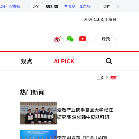
4
-0.75%
893.38
6.38
-0.71%
209.17
1.
JPY
CNY
2026年08月08日
登录
weibo
weixin
youtube
观点
AI PICK
搜
索
主页
搜索
热门新闻
爱敬产业携手复旦大学张江
研究院 深化韩中皮肤科研合
作
李在明发布《旧金山AI宣