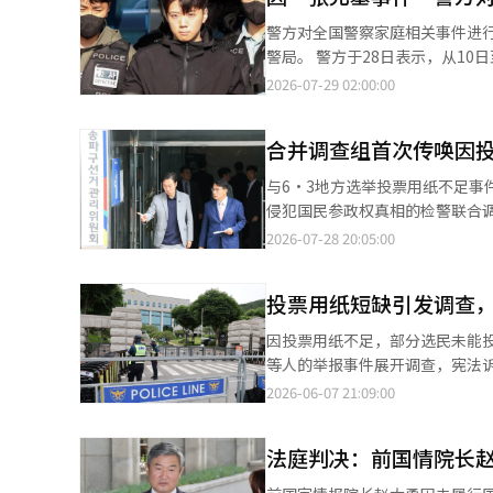
并请求调查。随后，国防部认为
警方对全国警察家庭相关事件进行
月的停职处分。 根据规定，未能在一定期限内获得职务的将被退役，朱前司令官于本月14日离开军队。※ 本报道经
警局。 警方于28日表示，从10日至22日对全国警察局进行了调查，结果如上所述。 调查对象为事件相关人员是正在
人工智能（AI）系统翻译与编辑
调查或立案前调查的警察局中警察的配偶或直系亲属的情况。 
2026-07-29 02:00:00
内有过工作经历，其家庭成员作
等。 对于未移交的73起案件，警方计划每月重新检查调查过程的适当性。原则上，需进行调查或监察的事项将由省
合并调查组首次传唤因
警察厅负责，而非基层警局。 此次全面调查是因光州高中生杀人案被告张允基的父亲为现职警察的事实被披露，以及
在案件调查过程中出现的失职、隐瞒及警察内部
与6·3地方选举投票用纸不足事件
前调查组长朴某因涉嫌证据毁灭
侵犯国民参政权真相的检警联合
留期限十天，以继续调查。最终的罪名将由今后的审判决定。 
会的选举负责人A某和选举一科长B某，以职务失职
2026-07-28 20:05:00
其家庭相关事件中的利益冲突。
用纸不足的情况下，未采取事先措施加以阻止。 尽管接到来自一线投票站的额外
方案。 在全面调查过程中，还确认了其他警察家庭相关事件。 全北警察厅近期因证据毁灭的嫌疑对在全州地区派出
理，未能及时应对。 这些人是在联合调查组成立后，调查过程中新发现的嫌疑人，首次对直接立案的嫌疑人进行调
所工作的A警官立案。A警官因
投票用纸短缺引发调查
查。 此前，联合调查组已对被举报的选举委员会相关人员以嫌疑人身份进行了调查。 联合调查组还发现松坡区选举
行正式调查。 警方计划根据此次调查结果，制定能够对警察家庭相关事件进行常态化管理的运营方案。 警方相关人
管理委员会下属投票站存在同一投票纸序列号重
因投票用纸不足，部分选民未能
士表示：“我们将根据全面调查
员长罗泰岳等人的“出国公干嫌疑”进行两名
等人的举报事件展开调查，宪法诉讼和重选要
（AI）系统翻译与编辑。
件”相关的中央选举委员会服务器的搜查也在继续进行中。 联合
域调查队将于8日早上9时30分开
2026-06-07 21:09:00
理的选举委员会实务人员为掩盖投票人数输
委以职务失职和职权滥用妨碍行
未按照程序向上级报告并获得批准，而是
新提交了举报材料。 除了市民委外，多个市民团体也陆续提出举报。 投机监视资本中心、国民连带、正义连带、法
23日起对京畿道果川市中央选
法庭判决：前国情院长赵
治民主化无穷花俱乐部等六个团
本报道经人工智能（AI）系统翻
八名委员全部列为举报对象。 警方目前正集中进行法律审查。由于投票用纸不足的情况较为罕见，警方正在研究相关