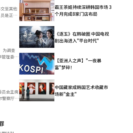
其处以两个
霸王茶姬持续深耕韩国市场 3
移交至其他
个月完成8家门店布局
人、申诉人
《逐玉》在韩破圈 中国电视
剧出海进入"平台时代"
查
了朴某的拘
举管理委员
【亚洲人之声】"一夜暴
富"梦碎！
调查的改革
对此事件进
中国藏家成韩国艺术收藏市
委员会主席
经人工智能
场新"金主"
市民
信的嫌疑重
关资料。※
罪
举委员会的