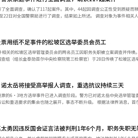
朱前司令官未劝阻具前旅长参与戒严的行为违反了诚实义务，并于本月对
了全面调查，确认了117起案件。其中，44起因调查公正性受到质疑而
。
即使该警察目前不在相关警局工作，但如果在过去三年
为事件相关人员也被纳入调查范围。调查对象包括嫌疑人、受害者、控告
投票用纸不足事件的松坡区选举委员会员工
勾结的疑虑而采取的后续措施。 负责张允基案件的光州光山区警察局
相关的松坡区选举管理委员会的两名员工因职务失职被立案调查并传唤。 为调
、职务失职、泄露公务机密、滥用职权等罪名被逮捕。检察院于24日延长
调查组（组长金泰勋首尔中央检察院第三检察官）于28日传唤了松坡区选
警方在此事件后启动了全国范围的检查，以防止警察及
嫌疑的身份进行调查。 A某等人被指控在特定投票站可能发生投票
代理警察厅长柳在成于10日就张允基事件向公众道歉，并表示将推动警察
投票用纸请求，但他们却对此置之不
知晓其十几岁的儿子非法拍摄教师的事实而销毁手机等证据物品。警方正在
，诺太岳将接受高举报人调查，重选抗议持续三天
复记录的情况，并正在进行调查。 当天还计划对前中央选举委员会委
投票的6·3地方选举事件已进入调查阶段。警方已对诺太岳中央选举管理
结果，制定能够对警察家庭事件进行常态化管理的运营方案。”※ 本报道
中央选举委员会相关人员的证人调查。 与“投票率等统计数据造假事
求的集会也随之展开，事态不断升级。 根据法律界消息，首尔警察厅广
调查组发现，在上次地方选举中，负责地区投票站管
始对市民生活对策委员会（市民委）相关人员进行诺主席等人的举报人调查。 
入错误，擅自修改了选举管理系统的统计数据。 他们在发生输入错误时，
使权利的嫌疑对诺主席等人提出了举报。前一天，他们又以职务侵占和背
由实务人员擅自输入虚假数字，从而操控统计数据。 因此，联合调查组自
举委员会及松坡区、江南区、西大门区选举委员会等进行了搜查，以获取相
太勇因违反国会证言法被判刑1年6个月，职务失职无
体通过国民信箱向警方国家调查总部提交了举报材料。这些团体将中央选
译与编辑。