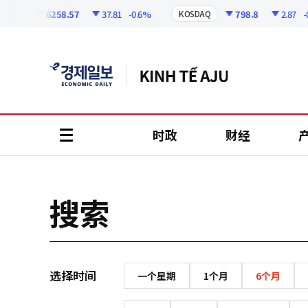
코
인
6258.57
37.81
-0.6%
798.8
2.87
-0.
SPI
KOSDAQ
정
보
时政
财经
all
menu
搜索
选择时间
一个星期
1个月
6个月