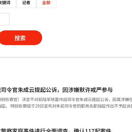
关键词
记者
全部
搜索
战司令官朱成云提起公诉，因涉嫌默许戒严参与
别检察官）决定不对前陆军地面作战司令官朱成云提起公诉，因其涉嫌在
不予起诉的决定，
。 具前旅长被调查发现其接受了前国军情报司令诺相元
委员会的舞弊指控，所谓的“戒严第二调查组”任务。调查显示他在戒严
警察家庭事件进行全面调查，确认117起案件
月将其排除在职务之外