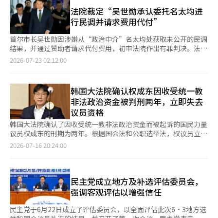
1000万韩元及追缴金2100万韩元。 根据现行法律，若当选公职人
韩元。 宋议员强调，这一案例展示了他在不以低价出售地方政府
佳。然而，因民调结果对吴市长不利等缺乏积极操控舆论的迹象，
员因违反政治资金法被判处100万韩元以上的罚款，其当选将被视
法院裁定“吴世勋承认委托名太均进
资产的情况下，通过竞争获得合理价格的谈判能力和危机管理能
以及部分民调（价值1200万韩元）不能排除第三方委托的可能
为无效。如果吴市长因相关指控被判处100万韩元以上的刑罚并上
行民调并请求费用代付”
力。 他认为，担任仁川市市长的经历在中央政治中也可以成为重
性，法院对部分公诉事实作出了无罪判决。吴市长方面表示将对一
诉至最高法院，他将失去市长职务。 吴市长的罚款判决引发了补
要资产。曾经运营地方政府的政治家，能够理解政策如何在现场执
审判决提出上诉，因此司法争斗将继续向高等法院和最高法院推
选的可能性。特别是此次案件是由特检起诉的，适用所谓
首尔市长吴世勋因涉嫌从“政治中介”名太均处获取未公开的民调
行，以及预算和行政组织如何运作。 他表示：“政治不是仅靠口
进。根据现行法律，若因违反政治资金法被判处100万韩元以上罚
的‘6·3·3原则’。该原则并非绝对，但意味着为了快速审判，
结果，并通过赞助者请求代付费用，初审法院作出有罪判决。法庭
号来进行的。”必须具备理解经济、行政和预算的能力，并有解决
款，将失去公职。尽管在最终判决前吴市长仍可维持市长职务，但
第一审需在6个月内，第二审在3个月内，第三审在3个月内作出判
认为，综合名太均的证词、通话记录、民调进行过程及入账时间等
2026-07-23 02:12:00
实际危机的经验，才能支持李在明政府的成功。 目前，民主党党
一审中已确认的‘委托动机’和‘非法捐赠共谋’使得上诉的难度
决。 如果吴市长被判处100万韩元以上的刑罚并在最高法院确认，
证据，吴市长一方确实委托了民调并请求了费用代付。 首尔中央
代表选举正呈现出郑青来前代表与金敏锡前总理的两强局面。截至
加大。在上诉和最高法院审理期间，吴市长将面临证明法律无罪的
首尔市长补选将会进行。根据市长职务失效的确认时间，补选预计
地方法院刑事合议22部（主审法官：赵亨宇）于22日对吴市长的
3日，权利党员的累计第一轮得票率为郑候选人45.51%，金候选人
重大司法负担，并不得不承受围绕法律正当性的政治争论。此次判
将在明年4月或10月举行。 ※ 本报道经人工智能（AI）系统翻译与
政治资金法违规指控判处其罚款1000万韩元，并追缴2100万韩
44.52%，宋候选人9.97%。 尽管第一轮得票率较低，宋议员认为
韩国大法院确认权成东因收受统一教
决使得首尔市政的未来也陷入迷雾。尽管首尔市强调“将无缝推进
编辑。
元。特别检察官团队（特别检察官：闵仲基）对吴市长请求判处1
由于偏好投票制的特性，最终结果无法预判。他表示，即使自己在
主要项目”，但领导者的领导力动摇是不可避免的。核心动力项目
非法政治资金被判刑两年，立即失去
年6个月监禁及追缴3300万韩元。与吴市长一同被起诉的前首尔市
第三轮被淘汰，支持者的第二轮票也可能决定最终胜者，并且在剩
和大型开发计划等民选第八期主要承诺的推进力将受到上级法院判
议员资格
政务副市长姜哲元被判罚款300万韩元，赞助商金汉正则被判罚款
余的地区巡回选举中可能会创造逆转的机会。 自2000年进入国会
决结果的影响，面临失去动力的风险。确保市政的连续性和防止组
500万韩元。 法庭认为，吴市长在向名太均委托民调后，将民调进
韩国大法院确认了因收受统一教非法政治资金而被起诉的国民力量
以来，宋议员在仁川计阳地区连任五届，并于2010年当选仁川市
织动摇是吴市长面临的紧迫任务。吴市长的政治未来也遭受重创。
行的任务交给了前副市长姜哲元，并请求金汉正正代付费用。金汉
议员权成东的刑期为两年。根据国会法和公职选举法，权议员立即
市长。2021年，他担任民主党代表，并在今年6月通过仁川延寿甲
作为保守阵营的有力总统候选人，并以‘理性保守’自居的吴市
正向未来韩国研究所支付的2100万韩元被认定为吴市长的政治活
失去了议员资格。 大法院第二部（主审法官严相弼）于16日对权
补选重返国会，成为仁川首位六届议员。 进行采访的国会议员会
2026-07-16 20:24:00
长，此次有罪判决将对其道德性和可信度造成重大打击。不仅总统
动所需的政治资金，吴市长与姜哲元对此进行了共谋。 具体而
议员因违反政治资金法而提起的上诉进行了审理，确认了原审判决
馆818号也是李在明总统担任国会议员时使用的空间。宋议员在通
之路受到急刹车，党内地位和政治地位也将迅速萎缩。吴市长如何
言，2021年1月22日至2月18日进行的5项未公开和公开的民调及
的刑期为两年及追缴金1亿韩元。这一判决是在特别检察官团队起
过补选重返国会后接管了这个议员办公室。他在此强调自己是支持
通过司法程序的上诉和动摇的市政稳定这两项任务，采取何种精妙
其对应的3项代付被认定为有罪。法庭指出，吴市长曾与名太均直
诉权议员9个月后作出的最终裁定。因此，权议员根据国会法和公
李在明政府成功的合适人选。 宋议员表示：“我有领导地方政府
的法律与政治策略，值得关注其未来的行动与决策。※ 本报道经
接会面，听取选举策略和民调的说明，姜哲元对调查样本数量提出
职选举法的规定，立即失去了议员资格。 权议员因涉嫌在2022年1
民主党成立地方及补选评估委员会，
和执政党的经验，像当年运营危机中的仁川一样，基于经验和政策
人工智能（AI）系统翻译与编辑。
了问题并进行了修改，金汉正在调查后立即转账等情况均为证据。
月5日，韩国总统选举前从统一教的二把手、前统一教世界总部负
能力，推动李在明政府的成功和民主党的总选胜利。” ※ 本报道
强调客观评估以增强信任
特别是考虑到金汉正当时与名太均并无交情，因此认为这不是个人
责人尹永浩处收受1亿韩元现金，以换取对教团的支持等请求而被
经人工智能（AI）系统翻译与编辑。
好意，而是吴市长一方的请求所致的代付。 然而，在起诉事实中
起诉。 在审判过程中，权议员承认与尹前负责人共进晚餐，但否
民主党于6月22日成立了评估委员会，以全面评估此次6·3地方选
包含的10项民调中，法庭认为5项无法明确认定为吴市长的委托，
认收受任何金钱。他甚至声称，尹前负责人为了掩盖自己的挪用公