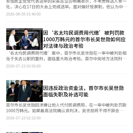
参加民主党党代表选举的宋英吉议员明确表示，不考虑候选人单一
化，决心在17日的大会上完成选举。面对偏好投票制，他认为中途
退选反而不利，并计划利用自己在地方自治团体和执政党领导的经
2026-08-05 01:40:00
验，争取最后的逆转。 宋议员在上个月31日于首尔汝矣岛国会议
员会馆与《亚洲经济》进行的采访中表示：“没有必要进行单一
化，我会坚持到底。” 此次民主党大会将适用偏好投票制。党员
因‘名太均民调费用代缴’被判罚款
们将对三名候选人进行偏好排序，如果第一轮投票没有候选人获得
1000万韩元的首尔市长吴世勋如何应
过半数票，则将淘汰第三名候选人，并将其获得的第二名票重新分
对法律与政治考验
配给剩下的两位候选人。 宋议员指出：“如果不坚持到底，反而
会造成损失。”他认为三位候选人都应坚持完成选举是合理的。
‘名太均民调费用代缴’案中，首尔市长吴世勋在一审中被判处相
他特别强调，自己曾担任过仁川市市长和民主党代表的经历是与其
当于失去公职的重刑，面临重大政治考验。首尔中央地方法院刑事
他候选人相比最大的竞争优势。 宋议员表示：“执政党的代表不
合议22部（法官赵亨宇）于22日对吴市长因违反政治资金法而被
2026-07-23 02:56:00
仅要在立法上支持总统的施政，还要准确传达民意，补充总统的不
起诉，判处其罚款1000万韩元及追缴金2100万韩元。与其共同被
足，提出对策。”他认为：“在三位候选人中，能够最好地履行这
起诉的前政务副市长姜哲元被判罚款300万韩元，代缴费用的支持
一角色的人就是宋英吉。” 他接着说：“我曾领导过地方自治团
者金汉正则被判罚款500万韩元。吴市长方面主张“从未直接委托
体，专业于经济，并且作为执政党代表支持政府的成功，这些经验
民调或请求代缴”，但法院严肃审理了政治资金不当收受的违法
因违反政治资金法，首尔市长吴世勋
在危机情况下会产生更大的差异。” 宋议员所强调的代表性成就
性，判处其失去当选资格的刑罚。此次判决预计将对首尔市政的动
面临失职及补选可能
是他在担任仁川市市长期间克服财政危机的经验。 2010年上任
力及未来的总统选举格局产生重大政治影响，超越了个人的司法风
时，仁川市的债务超过7万亿韩元，每天的利息负担约为10亿韩
险。判决的核心争议在于‘民调委托的实质’及‘通过第三方代缴
首尔市长吴世勋因涉嫌让他人代付民调费用，在一审中被判处罚款
元，财政状况十分严峻。为了筹集资金，宋议员推动出售由新世界
费用的共谋是否存在’。法院驳回了吴市长方面提出的所有公诉驳
1000万韩元。如果最高法院确认该判决，吴世勋将不得不辞去市
百货公司租赁经营的仁川综合客运站，但新世界认为6500亿韩元
回请求，认定2100万韩元的民调代缴指控成立。法院认为，在
长职务。根据特检法的‘6·3·3’原则，明年4月举行补选的可
2026-07-23 02:32:00
的价格无法接受。 宋议员引入了乐天参与竞标，促使两家大型零
2021年首尔市长补选的党内初选中，吴市长有充分的动机向明太
能性也随之增加。 首尔中央法院刑事合议22部（主审法官赵亨
售企业之间形成实质性竞争，最终仁川市以9000亿韩元的价格出
均委托民调，以应对初选对手并建立政治接触。此外，法院指出吴
宇）于22日对吴市长的政治资金法违反指控作出判决，判处其罚款
售了客运站。他解释称，若包括相关税收，财政效益约为9200亿
市长主导了犯罪行为，并在法庭上逃避责任，认为其罪行性质不