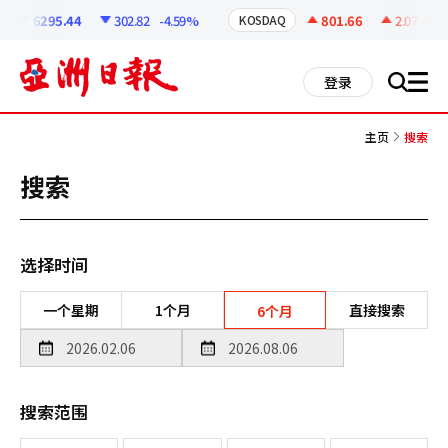
코
인
6295.44
302.82
-4.59%
801.66
2.07
+0.2
KOSDAQ
정
보
all
登录
搜
men
索
主页
搜索
搜索
选择时间
一个星期
1个月
直接搜索
6个月
搜索范围