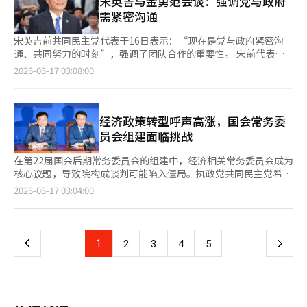
宋英吉与金勇范会谈：强调党与政府
这也给基尔设定了辞职的路径。” 不过，仍然存在变数。最近辞
们做得好。” 正院内代表将近期的支持率上升解读为人民的命
需紧密沟通
去卫生部长职务的韦斯·斯特里廷表示，如果举行初选，他将参
令，要求进行政权制衡、调查投票用纸短缺事件、改革选举管理系
选。此外，工党内部对于是否需要正式初选来验证伯纳姆的路线和
统以及保守党派的创新与改革。因此，他认为应当着手制定面向人
宋英吉前共同民主党代表于16日表示：“现在是党与政府紧密沟
政策构想，以及为了减少党内混乱应迅速交权的观点存在分歧。
民和未来的政策，并为2028年总选举的胜利做好准备。 他再次强
通、共同努力的时刻”，强调了团队合作的重要性。 宋前代表在
美国总统唐纳德·特朗普也公开提到斯塔默辞职的可能性。特朗普
调，借新任总理提名的机会，需要转变房地产政策基调，并进行大
当天的Facebook上提到与金勇范总统府政策室长的会谈，称“李
2026-06-17 03:08:00
在21日的社交媒体上写道：“基尔·斯塔默将辞去英国首相职务，
规模的人事改革。 正院内代表提到：“根据李在明总统的说法，
在明政府的成功就是韩国的成功，也是国民主权政府的实现”。
他在移民和能源这两个非常重要的问题上严重失败。”他还呼
韩成淑总理候选人是房地产政策文件的‘魔鬼’，不应让其复
他进一步强调：“作为国会的资深议员之一，我将竭尽全力成为李
吁“开放北海石油”，并祝愿斯塔默未来好运。※ 本报道经人工
印。”他呼吁在举行人事听证会之前撤回相关言论，并将房地产政
在明政府成功和韩国新飞跃的坚实支柱。”宋议员通过此次6·3国
智能（AI）系统翻译与编辑。
策基调转向扩大供应。 关于人事改革，他再次强调需要更换政策
会议员补选重新进入国会，成为第六届国会议员。 此外，宋前代
经济政策转型呼声高涨，国会常务委
室长金勇范，并全面改革经济团队，同时对外交安全团队进行调
表对金室长表示：“他凭借丰富的经验和国政运营能力，负责任地
员会组建面临挑战
整，包括更换统一部部长郑东泳和国防部部长安圭白。 另一方
引领李在明政府的政策。”并称“在今天的对话中，能够确认对韩
面，因健康恶化于18日入院的国民力量代表张东赫未能出席当天的
国未来的深刻思考和坚定意志。”宋前代表与金室长是光州大同高
在第22届国会后期常务委员会的组建中，经济相关常务委员会成为
最高委员会会议。※ 本报道经人工智能（AI）系统翻译与编辑。
中的校友，已有超过45年的交情。 另一方面，宋前代表预计将在8
核心议题，导致院构成谈判可能陷入僵局。执政党共同民主党希望
月17日于大田举行的下届党代会上，与郑承来代表、金敏锡总理竞
支持政府的经济政策，而在野党国民力量则希望通过经济常务委员
页
2026-06-17 03:04:00
争党权。
会实现监督与平衡。 共同民主党院内代表韩炳道在16日的院内对
策会议上表示：“国民力量在过去一年中将常务委员会沦为争斗的
一
工具”，并警告称：“如果这种行为持续下去，民主党将考虑收回
主要经济相关常务委员会的控制权。” 当天，民主党院内运营首
上
1
下
2
3
4
5
席副代表千俊浩在与国民力量院内运营首席副代表金承洙会面后对
记者表示：“我们认为法制委员会应由民主党掌握，同时我们坚持
一
经济常务委员会应由我们负责，以体现国政运营的责任。” 在此
次朝野院构成谈判中，除了法制委员会外，正务委员会、产业通商
页
资源中小企业委员会、财政经济规划委员会、国土交通委员会等主