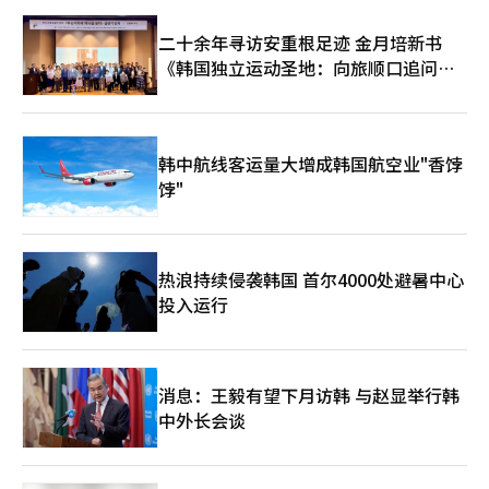
二十余年寻访安重根足迹 金月培新书
《韩国独立运动圣地：向旅顺口追问历
史》出版
韩中航线客运量大增成韩国航空业"香饽
饽"
热浪持续侵袭韩国 首尔4000处避暑中心
投入运行
消息：王毅有望下月访韩 与赵显举行韩
中外长会谈