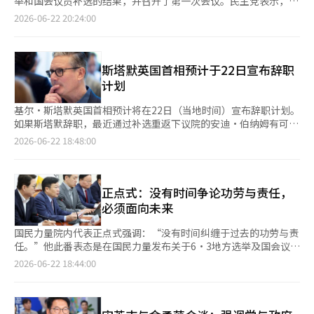
举和国会议员补选的结果，并召开了第一次会议。民主党表示，希
因此作出无罪判决。法庭解释称，部分未公开民调可能是应前国民
款罪而对他进行虚假指控。 然而，第一审和第二审法庭基于特别
望通过此次评估委员会的调查结果提升民众信任，并为即将到来的
2026-06-22 20:24:00
力量紧急对策委员会主席金钟仁等人的请求或名太均的自主判断进
检察官团队提交的多项客观证据，确认了所有指控的罪名成立。法
总选举做好准备。 当天上午，民主党在国会召开了“6·3地方选
行的，部分代付也无法被视为起诉事实中特定的民调费用。 法庭
庭认定的主要证据包括尹前负责人的日记和手机信息记录。 尹前
举及补选评估委员会”第一次全体会议，全面检讨此次选举结果，
在量刑理由中指出：“政治资金不正当收受犯罪是为了排除金权政
负责人的日记中明确记载了在犯罪当天的内容：“权成东午餐-大
并探讨2028年总选胜利的党内对策。 担任评估委员会共同委员会
治的影响，罪质较差。”并表示：“吴市长身为前首尔市长，明知
额支持”。此外，餐后发给权议员的消息“今天给的虽然不多，但
长的李在荣民主研究院院长表示：“选举评估的起点不是自责，而
斯塔默英国首相预计于22日宣布辞职
政治资金法的宗旨，却主导了犯罪，并在审判过程中表现出逃避责
希望能为总统候选人好好使用”以及发给统一教相关人员的消息也
是反思。评估委员会将基于客观数据和现场声音，对地方选举和补
计划
任的态度。” 不过，考虑到犯罪发生在党内初选过程中，持续时
被采纳为有力的证据。 权议员方面辩称此次调查不在金建希特别
选结果进行细致分析。”他还表示：“我们将诚实地承认不足，以
间约一个月，且之后未与名太均继续关系，难以认定其积极操控舆
检察法的调查范围内，收集的主要证据也属于非法获取，因而没有
进一步增强民众的信任，并为赢得总选做好准备。” 白胜雅议员
基尔·斯塔默英国首相预计将在22日（当地时间）宣布辞职计划。
论，且没有犯罪前科，因此判处罚款而非监禁。 此次判决若在最
证据能力，但法庭驳回了权议员的所有主张。 大法院也表
也指出：“在此次评估过程中，我们必须冷静地审视哪些做得好，
如果斯塔默辞职，最近通过补选重返下议院的安迪·伯纳姆有可能
高法院确认，吴市长将根据公职选举法失去首尔市长职务。政治界
示：“原审判断没有误解与搜查令的相关性或违反证据排除法则、
哪些不足。我们需要关注过程中显现的民心流向，而不仅仅是胜负
接任首相。 《卫报》21日报道，内阁部长们透露，斯塔默将在22
2026-06-22 18:48:00
预计，若按照选举犯罪迅速审判原则“6·3·3”进行审判，最高
对抗审判权保障等法律问题，也没有遗漏判断，因此驳回了上
结果。”她表示：“我们将围绕现场的声音开展评估工作，以此为
日上午于伦敦唐宁街10号首相官邸前表明自己的去向。如果辞职成
法院的判决最早将在明年1月作出，随后将在同年4月举行首尔市长
诉。”向权议员提供资金的尹前负责人已于9日被大法院确认有罪
基础解读此次选举传达给我们的信息，并寻找未来的任务。” 李
真，英国将迎来过去10年中的第七位首相。 斯塔默近期仍表示将
补选。※ 本报道经人工智能（AI）系统翻译与编辑。
并入狱。 在大法院宣判后，权议员在其Facebook账户上发表声明
妍熙议员强调：“我们必须冷静地回顾哪些方面不足，哪些方面需
与伯纳姆的党内挑战对抗。首相办公室在20日之前也表示，斯塔默
称：“今天的大法院判决结束了我所有的司法程序”，并表
要加强。我们需要扩大民主党的外延，获得更多民众的信任，为重
将继续坚持与伯纳姆的挑战。 然而，伯纳姆在梅基尔菲尔德补选
正点式：没有时间争论功劳与责任，
示：“对事实判断和法律适用深感遗憾，但我将谦虚地接受司法机
返执政奠定基础。”她表示：“我将竭尽全力在团结和扩展的基础
中获胜，重新进入西敏寺政坛，情况发生了变化。自2017年以来
必须面向未来
关的最终判断。” 不过，权议员表示：“希望这次政治报复以我
上，为民主党的未来和重返执政的道路奠定里程碑。” 此外，评
离开国会的伯纳姆，成为了可以替代斯塔默的现实选择，工党内部
为终结”，并将此事件定性为现政府的政治报复，仍表现出缺乏反
估委员会由李在荣民主研究院院长和洪昌敏前首尔市党公职候选人
对斯塔默的去向施加了越来越大的压力。 《卫报》指出，六名以
国民力量院内代表正点式强调：“没有时间纠缠于过去的功劳与责
省的态度。 随着权议员失去议员资格，其选区的强烈市将举行补
推荐管理委员会共同担任委员会长。委员会成员还包括白胜雅议
上的内阁部长私下向斯塔默传达了“时间到了”的信息。预计在23
任。”他此番表态是在国民力量发布关于6·3地方选举及国会议员
选。 另一方面，原定于当天一起宣判的金建希女士的道义汽车股
员、奉建宇民主党全国大学生委员会主席、池炳根朝鲜大学政治外
日的内阁会议上，斯塔默将面临更大的压力，因此他在周末期间留
补选结果分析资料后，针对持续的讨论进行的回应。 正院内代表
2026-06-22 18:44:00
价操纵及统一教贿赂案件的上诉审判已推迟至本月24日。这是因为
交学教授、蔡宇律师、金乃勋作家、崔钟浩FM Winners代表政治
在首相乡间官邸切克斯，考虑辞职方案。 目前最有可能的方案
在22日国会的最高委员会会议上表示：“我们必须以谦逊的态度向
特别检察官团队申请推迟宣判，以便共同审查与尹锡悦前总统的第
顾问、宋昌旭民主研究院常务副院长等。※ 本报道经人工智能
是，斯塔默将在秋季之前继续担任首相，然后辞职。这样，新任工
未来迈进。” 他对此次地方选举结果的评价是：“人民为在野党
一审有罪判决书。 ※ 本报道经人工智能（AI）系统翻译与编辑。
（AI）系统翻译与编辑。
党领导人可以在9月底举行的工党年会上争取党内支持。 一位内阁
重新崛起奠定了基础，同时也要求我们进行深刻的反思与改
部长表示：“安迪没有准备好进入唐宁街的团队，需要时间准备。
革。”关于地方选举后党支持率上升，他指出：“这并不是因为我