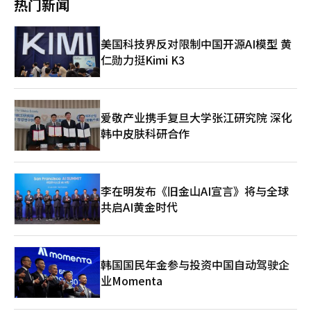
热门新闻
要经济常务委员会也成为焦点。国民力量主张，作为第一大党的他
们应恢复国会议长的职务，而第二大党应掌握法制委员会的主席。
金院内运营首席副代表进一步指出：“政府和执政党拥有多项权
美国科技界反对限制中国开源AI模型 黄
力，因此需要监督与平衡”，并表示：“直接影响民生的经济相关
仁勋力挺Kimi K3
常务委员会应由在野党掌握，以便在监督与平衡中通过有利于民众
的法律。” 政治界分析认为，由于经济常务委员会的争议，整体
院构成谈判难以平息。尤其是新当选的国民力量院内代表郑点植呼
吁经济政策转型，预计谈判将面临困难。 郑点植在12日的记者见
面会上强调，房地产、税收、劳动政策需进行“结构性调整”。他
爱敬产业携手复旦大学张江研究院 深化
指出，主要任务包括扩大民间供应、恢复住房梯度（房地产）、平
韩中皮肤科研合作
衡增长与分配的税制（税收）、以及解决因“黄袋法”引发的产业
现场混乱（劳动）。 因此，除了主要经济常务委员会外，气候能
源环境劳动委员会等议题也可能成为谈判的扩展领域。通过6·3国
会议员补选，广播通信委员会出身的李珍淑和金泰圭国民力量议员
李在明发布《旧金山AI宣言》将与全球
进入国会，科学技术信息广播通信委员会也成为热点话题。 一位
共启AI黄金时代
政治界人士表示：“院构成谈判存在多种可能性，具体情况取决于
谈判的进展”，并指出：“在详细意见交换之前，难以预测谈判的
结果。”※ 本报道经人工智能（AI）系统翻译与编辑。
韩国国民年金参与投资中国自动驾驶企
业Momenta