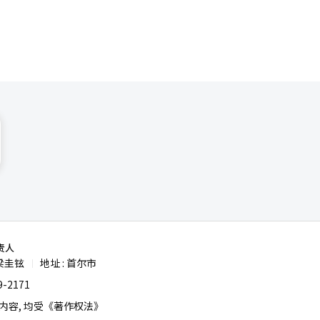
责人
梁圭铉
地址 : 首尔市
|
-2171
容, 均受《著作权法》