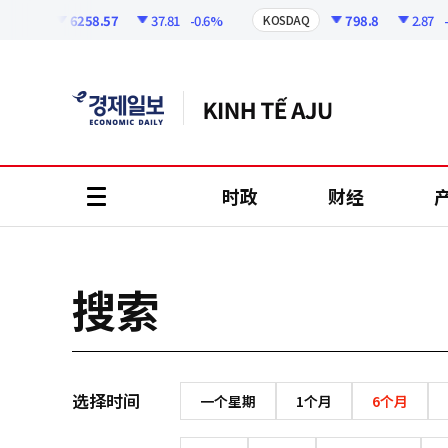
코
인
6258.57
37.81
-0.6%
798.8
2.87
-0
OSPI
KOSDAQ
정
보
时政
财经
all
menu
搜索
选择时间
一个星期
1个月
6个月