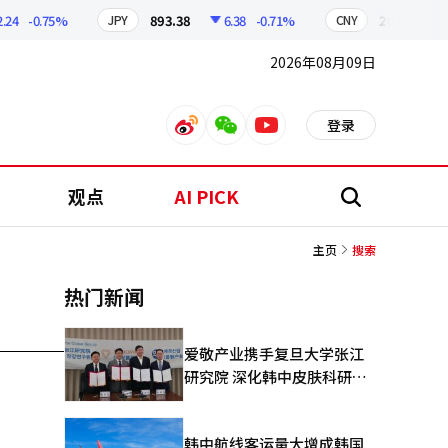
24
-0.75%
893.38
6.38
-0.71%
209.17
JPY
CNY
2026年08月09日
登录
weibo
weixin
youtube
观点
AI PICK
搜
索
主页
搜索
热门新闻
爱敬产业携手复旦大学张江
研究院 深化韩中皮肤科研合
作
韩中航线客运量大增成韩国