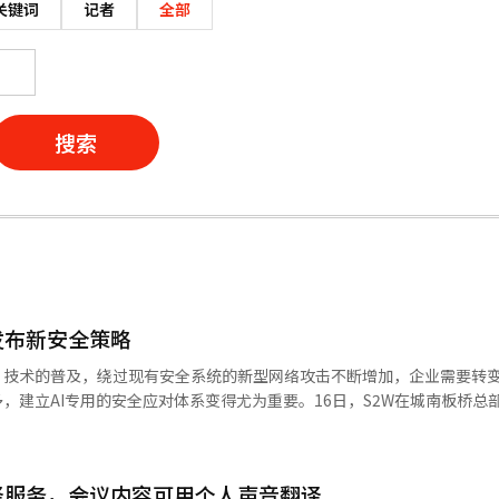
关键词
记者
全部
搜索
发布新安全策略
）技术的普及，绕过现有安全系统的新型网络攻击不断增加，企业需要转
多，建立AI专用的安全应对体系变得尤为重要。16日，S2W在城南板桥总
过实际案例了解应对措施”的私密研讨会，向客户分享了AI安全威胁案例
扩展，出现了不同于以往的攻击方式。主要的AI特化攻击方式包括“输入操
成身份”。“输入操控”通过提示注入或越狱技术绕过大型语言模型（L
翻译服务，会议内容可用个人声音翻译
行非预期命令。攻击者通过扰乱模型的响应逻辑获取系统内部信息或进行