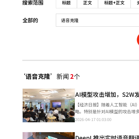
搜索范围
标题
正文
标题+正文
全部的
‘语音克隆’
新闻
2
个
AI模型攻击增加，S2W
【经济日报】随着人工智能（AI
略。特别是针对AI模型的攻击增
题为“AI时代的新安全策略：通
2026-04-17 01:03:00
案。S2W指出，随着AI技术的
整性破坏”、“代理关联”和“合
DeepL推出实时语音
护机制，导致敏感信息泄露或执