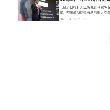
击。“完整性破坏”是通过数据
【经济日报】人工智能翻译领军企
测。“代理关联”攻击利用处理外
案，预示着AI翻译市场的重大变
击。“合成身份”攻击利用深度
户活动“DeepL Connec
2026-04-16 22:51:00
度，威胁企业安全。AI模型直接
对本地市场的重视。新解决方案是
内部信息。S2W解释说，简单的
新方案直接以语音形式提供翻译，
提取内部标识符、窃取系统提示、
Zoom等平台，支持与会者用母
都可能成为攻击目标，尤其在多模
言会议中无障碍沟通。此外，De
式难以应对。传统安全以系统漏洞
络提供实时翻译，适用于旅行和
的结果会因学习数据和提示输入
境。企业客户可通过“语音对语音
全体系。由于AI特性难以实现完
军B2B市场的决心。DeepL此
可能出现的风险，以加强应对策略
希伯来语等，扩大了全球沟通的范
尝试，建立动态防御体系，不断
隆”功能，区别于竞争对手。该
从攻击者视角的漏洞发现和场景验
用自己语言的无缝交流。Deep
译与编辑。
推出语音克隆功能，提供创新的
大进展，将帮助人们在多语言交流
编辑。