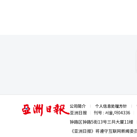
亚
公司简介
个人信息处理方针
洲
亚洲日报
刊号 : 서울,아04336
|
|
日
报
钟路区钟路5街13号三共大厦11楼
《亚洲日报》将遵守互联网新闻委