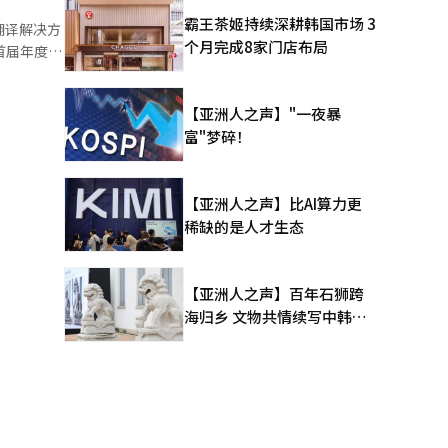
期逃避检
霸王茶姬持续深耕韩国市场 3
翻译解决方
等二次攻
个月完成8家门店布局
首届年度客
鱼的可信
，显示了其
机制，获取
翻译不同，
攻击者通过
【亚洲人之声】"一夜暴
eams和
个系统结构
富"梦碎！
，确保多语
有的安全方
动应用和网
于AI模型
和培训环
和应对型安
【亚洲人之声】比AI算力更
显示了其进
中预先检查
稀缺的是人才生态
拉伯语和
速检测绕过
语音克
进一步深化
对方流利使
I）系统翻
，计划年内
【亚洲人之声】百年石狮跨
音通信的重
海归乡 文物共情续写中韩人
系统翻译与
文新篇