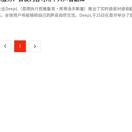
投毒和后门攻击污染学习数据或搜索增强生成（RAG）知识库，特点是长
业DeepL（首席执行官雅雷克·库蒂洛夫斯基）推出了实时语音对语音
部数据的AI代理间接进行攻击，传递隐藏命令以诱导API调用或数据删除
革。全球用户将能够用自己的声音自然交流。DeepL于15日在首尔举办了
伪造和语音克隆技术生成精细的假身份，用于绕过生物认证或提高网络钓
t”，并首次全球发布新解决方案“DeepL语音对语音”。选择韩国作为发布地
页
攻击的实际案例也在增加。用户利用各种提示工程技术绕过AI模型的保护
对现有语音翻译服务“DeepL语音”的重大更新。与以往通过字幕显示
对话如角色赋予或绕过问题就能使AI模型变得脆弱。此外，S2W还公开了
提供类似同声传译的用户体验。“会议语音”功能是其核心，适用于微软T
一
暴露优惠券代码等方式进行免费机票预订的案例。AI模型及其连接的整
语交流。日本同事用日语提问时，系统会即时翻译成韩语语音，反之亦然
态环境中，仅通过图像操控就能使验证系统失效。在AI环境中，单靠现
上
1
下
epL还推出了面向日常对话和教育场景的解决方案。“对话语音”通过移
和错误为中心，而AI安全则需防御模型的判断逻辑和认知结构的漏洞。由
现场会议。即将于30日推出的“群组对话”功能，支持多人互动的研讨会
而异，攻击者可能利用逻辑漏洞。因此，需要从阻断型安全转向实时检测
一
API”将DeepL的强大翻译功能集成到其呼叫中心和客户服务系统中，
美防御，持续的模拟攻击和漏洞管理变得重要。企业需在AI服务运营过程
次发布的解决方案将支持语言从35种扩展到40多种，新增越南语、泰语、阿
页
。S2W攻防部门负责人梁钟宪表示：“利用AI进行安全防护的目标是快
围。DeepL的最大优势在于翻译的准确性和自然性。计划在年内推出“
更新政策，提高攻击者的攻击成本和放弃可能性。”他还表示：“未来将
功能将学习用户的声音语调，提供更真实的翻译体验。用户将体验到如同
证研究，提供能消除AI时代不安的行动方案。”※ 本报道经人工智能（A
L首席产品官贡萨洛·盖奥拉斯表示：“我们专注于最小化语音翻译的延迟
翻译体验。”首席执行官雅雷克·库蒂洛夫斯基称：“此次更新是实时语
中自然对话，减少不必要的摩擦和负担。”※ 本报道经人工智能（AI）