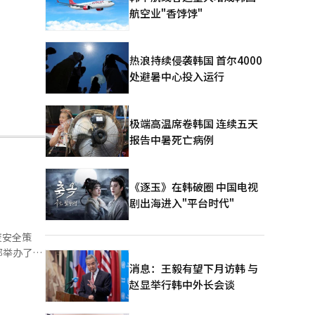
航空业"香饽饽"
热浪持续侵袭韩国 首尔4000
处避暑中心投入运行
极端高温席卷韩国 连续五天
报告中暑死亡病例
《逐玉》在韩破圈 中国电视
剧出海进入"平台时代"
变安全策
部举办了主
和应对方
消息：王毅有望下月访韩 与
控”、“完
赵显举行韩中外长会谈
LM）的保
进一步攻