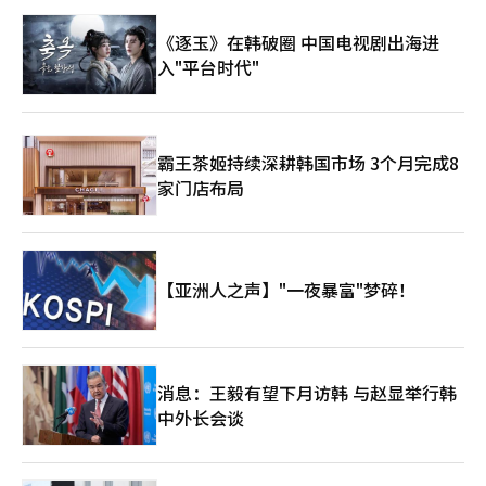
《逐玉》在韩破圈 中国电视剧出海进
入"平台时代"
霸王茶姬持续深耕韩国市场 3个月完成8
家门店布局
【亚洲人之声】"一夜暴富"梦碎！
消息：王毅有望下月访韩 与赵显举行韩
中外长会谈