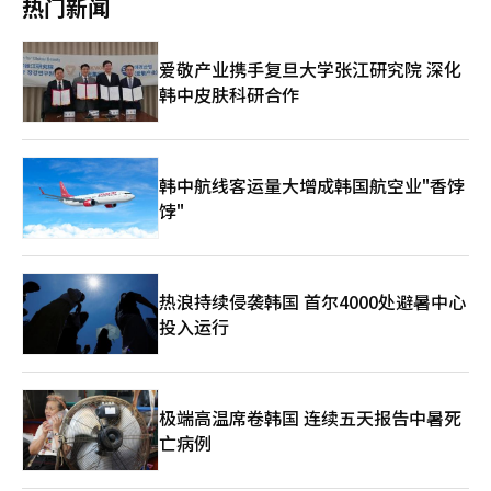
热门新闻
其成为日常生活中可感知的未来型配送服务。 此外，配送物品主
宣布对쿠팡的数据泄露事件处以6246亿8100万韩元的罚款及1680
要包括饮料、零食和野餐用品等，适合在公园或户外散步和休息时
万韩元的罚款。쿠팡 Inc已向SEC披露，预计将把约4.1亿美元的罚
使用。※ 本报道经人工智能（AI）系统翻译与编辑。
款计入第二季度的销售管理费用（OG&A）。쿠팡 Inc估计，剔除
爱敬产业携手复旦大学张江研究院 深化
罚款后的第二季度营业亏损和净亏损分别约为2192亿韩元（约合
韩中皮肤科研合作
1.46亿美元）和2403亿韩元（约合1.6亿美元）。核心业务产品电
商部门保持增长。包括火箭配送、火箭新鲜、火箭增长和市场等在
内的产品电商部门第二季度的收入为11.15万亿韩元（约合74.25亿
美元），固定汇率下增长8%。产品电商的活跃客户数为2470万，
比去年同期的2390万增长了3%。每位客户的收入也达到了45万
韩中航线客运量大增成韩国航空业"香饽
2060韩元，固定汇率下增长5%。包括台湾火箭配送、法佩奇和쿠
饽"
팡 Eats等在内的增长业务部门的收入为2.15万亿韩元（约合14.31
亿美元），同比增长20%。然而，现金流动性有所减弱。最近12
个月的累计营业现金流为14亿美元，比去年减少了4.84亿美元。同
一时期的自由现金流为1050万美元，减少了6.79亿美元。第二季
热浪持续侵袭韩国 首尔4000处避暑中心
度的自由现金流为5100万美元，同比下降79%。此外，쿠팡 Inc在
投入运行
第二季度回购了2320万股A类普通股，总金额为4.59亿美元。쿠팡
Inc在第一季度业绩发布时曾宣布批准一项规模为10亿美元的股票
回购计划，作为资本分配战略的一部分。
极端高温席卷韩国 连续五天报告中暑死
亡病例