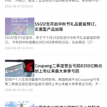
Plus”为核心，提出了生活物流行业的新竞争模式。该系统不仅仅
示：“我们正在根据产品特性调整流通和存储方式，并加强现场作
可能反而损害健康权。保护健康权的政策不应导致生计恶化的悖
惠。崔秀妍表示：“从10月开始，将通过会员专属退货中心提供快
是将订单与配送骑手（骑手）连接的自动派单，而是通过AI实时分
2026-08-07 03:52:10
业人员的安全管理。”
论。 消费者的负担也不容忽视。由于劳动时间限制，若要补充不
速退货服务，并正式推出专属清晨配送。”她强调：“新的优惠将
析和优化区域物流运营的整体体系，从而同时提高运营效率和服务
足的人力并保障快递员的收入，最终将产生巨额额外成本。业内预
进一步强化会员与N配送之间的良性循环，并加速下半年N配送的
质量。 根据行业消息，部릉于今年4月推出了部릉Plus。该系统能
计，每年将增加数千亿韩元的成本，并提高每单配送的运输费用。
增长。” 她补充道：“未来将扩大生活密切相关的合作和线下支
够同时分析取货地点、配送地址、骑手位置、移动路线、商店准备
企业无法承担所有费用，最终可能导致配送费上涨或商品价格上
付优惠，积极扩大会员注册基础。”她表示：“应用程序将引导用
时间、时段订单密集度以及区域货物流量等多个因素。它将多个订
SSG닷컴开启中秋节礼品套装预订，
升，消费者的物价负担必然加重。 快递员的健康必须得到保护。
户的发现和探索，会员将使客户在生态系统中扎根，而配送将促进
单整合为一个流，设计出最佳路线，并考虑当前派单对后续运营的
实惠型产品加强
然而，解决方案并不一定是统一限制劳动时间。应当共同考虑扩大
购买转化和重复购买，进一步加强良性循环结构。”※ 本报道经
影响。 如果预计某个时段订单会集中，系统会提前安排骑手，并
分拣自动化、合理分配配送量、保障休息权、加强安全管理、改善
人工智能（AI）系统翻译与编辑。
在预计会出现瓶颈的区域提前调整路线。这是一个基于AI的运营体
SSG닷컴于5日宣布，将于下个月15日前进行中秋节礼品套装的预
自主工作体系等多种替代方案。最重要的是，通过劳动界、快递业
系，旨在管理整个区域的运营，而不仅仅是优化单个订单。 这一
订。 今年的中秋假期从9月24日持续到26日，包含周日（27
界、政府和消费者的共同接受，设计出社会共识的制度是理想的。
策略被认为克服了现有配送市场的结构性局限。传统的配送通常采
日），形成四天的假期。SSG닷컴预计，由于假期相对较短，在线
2026-08-05 22:24:10
好的政策不是只满足一方的政策。当快递员的健康权、生计、消费
用“战斗派单”模式，骑手按顺序选择他们想要的订单。这导致经
购买礼品的需求将增加，因此将中秋节礼品套装的数量比去年增加
者的便利性和产业竞争力达到平衡时，才能形成可持续的制度。生
验丰富的骑手优先选择利润高的订单，而相对不受欢迎的订单则被
约10%。 商品阵容在高端和实惠型产品上均有所加强。特别是1万
活物流法的修正也应经过充分的社会对话和客观影响分析，谨慎推
推迟，从而造成配送质量的差异，且新手骑手的生产力也受到影
韩元左右的实惠型礼品套装数量比去年中秋节增加了18%。 作为
进。仓促立法可能导致无人满意的结果，留下配送费上涨和消费者
响。 这一策略已取得实际成效。在正式推广之前，部릉在首尔中浪
高端代表商品，自有品牌“正谈”的水果套装包含苹果、梨、阳光
Coupang二季度营业亏损8350亿韩元
不便等意外副作用。一方面，关于解除14年前引入的大型超市清晨
区进行了为期三周的实证运营，结果显示，AI自动派单实施后，40
蜜葡萄和苹果芒果，售价在9万5000韩元左右。“清潭晨家”的
创上市以来最大单季亏损
配送的旧规制的讨论正在进行，另一方面，又在推动清晨配送时间
分钟内的配送完成率比实施前提高了15个百分点。企业客户的服务
1++ No.9等级和牛烤肉套装售价在30万韩元左右，此外还有朝鲜
限制的另一项新规制，这实在是讽刺。※ 本报道经人工智能（AI）
水平协议（SLA）达成率也提高至98%。这不仅提高了配送速度，
酒店与度假村的70多种食品及生活方式套装，以及“卡比亚里”的
受用户个人信息泄露事件后续影响，韩国电商平台Coupang今年
系统翻译与编辑。
还证明了在承诺时间内稳定配送的质量竞争力。 具体的运营数据
鱼子酱套装等高端美食商品。 在实惠型产品阵容中，准备了“大
第二季度出现在纽约证券交易所上市以来最大单季营业亏损。不
也显示了AI的效果。今年上半年，分析了17个应用AI派单的区域，
川海苔”罐装海苔、“沙潮”金枪鱼罐头、“新罗名果”马德琳等
过，公司营收首次突破13万亿韩元（约合人民币615.4亿元），活
2026-08-05 20:11:09
发现骑手到达商店的平均时间从12.7分钟缩短至9.2分钟，约减少
食品套装，价格在1万韩元左右。同时，还推出了“爱敬”、“LG
跃用户数量继续增长，业务规模仍持续扩张。 Coupang美国母公
了30%。商店移动时间越短，SLA的达成率越高，二者之间存在强
生活健康”、“鲁奇佩洛”等日用品品牌的礼品套装。 在预订期
司Coupang Inc当地时间4日发布财报显示，今年第二季度实现营
烈的负相关关系（r=-0.85）。这意味着AI越能快速找到最合适的
间购买时，部分商品可享受最高50%的折扣优惠。根据购买金额，
业收入13.3007万亿韩元，同比增长4%，创历史新高。同期录得
骑手，配送质量就越高。 各区域的运营成果也显著改善。AI实施
还可获得最高120万韩元的SSG货币积分或即时折扣优惠。 付费会
营业亏损8350亿韩元，由去年同期盈利转为本季度亏损，为2021