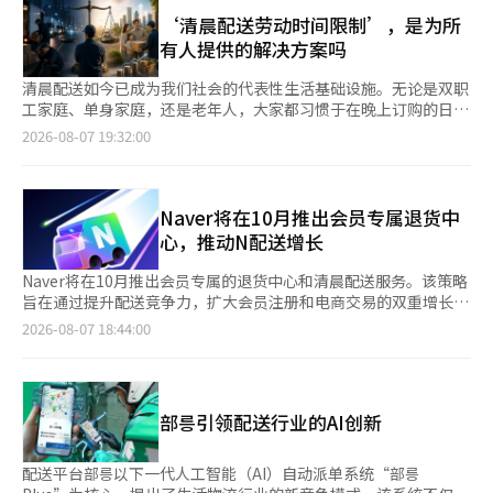
加速食材中微生物的繁殖，若在配送过程中未能保持冷藏或冷冻状
行定期配送，但为了吸引新客户而产生的营销费用、物流、客户服
上配送车辆，送往客户。金敏智表示：“从衣物到被褥，委托后1
态，变质的风险也会增加。 三星福利公司基于过去的气温变化和
‘清晨配送劳动时间限制’，是为所
务及系统维护等固定支出并不小。尤其是食材商城需要处理新鲜食
至2天内完成洗涤并送达客户。”她还提到：“服务满意度高，复
质量数据，运营着一种预测食材质量下降可能性的“预警系统”。
有人提供的解决方案吗
品的冷链和多种商品的库存及价格管理。如果无法确保足够的交易
用率接近70%。” 伦德里戈的主要客户是一人家庭，用户中有
对于预计会出现异常的原材料，现场检查会加强，必要时会选择替
量，运营自营商城的成本可能会超过节省的佣金。 此外，像
36%是这一群体。由于居住空间狭小，洗涤和干燥环境不足，一人
代品。配送车辆在出发前会提前降温，并在运输过程中通过温度记
清晨配送如今已成为我们社会的代表性生活基础设施。无论是双职
Coupang和Naver等已经具备强大流量的大型电商平台，以当日和
家庭在洗衣物管理上面临压力。因此，提供从洗衣物收取到洗涤、
录装置和实时监控系统持续检查温度。物流中心保持冷藏3~5度，
工家庭、单身家庭，还是老年人，大家都习惯于在晚上订购的日用
次日配送为优势，主导市场，这也成为自营商城运营的局限。 一
配送的全流程非接触服务的伦德里戈备受青睐。自2019年推出非
冷冻在零下18度以下。 亚华家园自6月起启动了特别食品安全管理
品在第二天早晨送达。经历了新冠疫情，这项服务不仅仅是企业的
2026-08-07 19:32:00
位食品行业人士表示：“过去，企业重视拥有自有在线商城，而现
接触洗衣代办服务以来，用户数量已超过125万户，累计订单和洗
体系，扩大了对夏季食物中毒风险较高的食品如冷面、海产品、沙
营销手段，更是提升消费者时间和便利性、增强流通产业竞争力的
在实际的盈利能力和运营效率变得更加重要。企业也在通过利用大
涤量分别突破560万件和4000万件。业绩增长势头也十分迅猛。衣
拉和泡菜的检查和安全性检测。在高温期间，团餐和外卖业务场所
核心支柱。 在这种情况下，执政党通过修改生活物流法，推动对
型平台或整合多个渠道来重组在线业务。”※ 本报道经人工智能
食住公司的营业额从2021年的1.3亿韩元增长到2023年的4.93亿韩
对生泡菜的使用也会暂时限制。CJ Freshway也在运营夏季食品安
快递员清晨配送劳动时间的法律限制。保护快递员的健康权这一初
（AI）系统翻译与编辑。
元，去年达到6.35亿韩元。 非接触洗衣代办市场预计将继续增长。
全重点管理期，加强对团餐店的现场指导。物流中心和配送车辆应
衷是值得理解的。减少长时间劳动、创造安全的工作环境是社会共
Naver将在10月推出会员专属退货中
根据三井住友KPMG经济研究所的预测，韩国洗衣市场规模将从
用实时温度监控系统，确保从运输到存储的冷链不被切断。 加工
同需要思考的课题。 问题在于方式。这项修正案试图在社会对话
心，推动N配送增长
2021年的5.1万亿韩元增长到2026年的6.6万亿韩元。在此期间，
食品行业则专注于防止产品在流通过程中暴露于高温。特别是巧克
仍在进行的核心议题上，先行通过法律，这引发了不少担忧。在快
非接触委托服务的比例预计将从0.8%增加到20%。 相关行业的步
力对温度变化非常敏感，长时间暴露在高温下会融化或变形，表面
递社会机构的参与主体之间意见未能达成一致、讨论中断的情况
Naver将在10月推出会员专属的退货中心和清晨配送服务。该策略
伐也在加快。克林托皮亚根据一人家庭的增加，于去年2月推出了
出现“开花”现象，从而降低商品价值。 乐天福利公司在夏季将
下，若通过立法来下结论，社会对话的意义必然会被削弱。没有充
旨在通过提升配送竞争力，扩大会员注册和电商交易的双重增长。
深夜收取和配送服务。伦德里戈则通过多样化产品和扩大服务区域
部分巧克力产品如加纳巧克力改为冷藏流通，而在商店的存放和展
分共识的法律强制措施，很可能只会加剧新的冲突。 更重要的
Naver首席执行官崔秀妍在8月7日举行的第二季度业绩发布会上表
2026-08-07 18:44:00
来拓展客户接触点。伦德里戈相关人士表示：“我们将不断扩展服
示过程中也请求销售点保持适当温度。奥利奥也在巧克力派等巧克
是，实际从事清晨配送的快递员的声音与法案相距甚远。根据
示：“本季度电商领域最值得关注的成就是配送竞争力的提升直接
务，以便客户能够通过移动设备解决日常生活中繁琐的洗衣体
力产品的配送中使用冷藏运输车。三立公司则根据气温上升调整每
Coupang Partners联合会在今年1月对2098名快递员的调查，
促进了用户购买活跃度和卖家增长。”她指出，截至6月，智能商
验。”
年夏季的面包产品保质期。 人力管理也面临紧急情况。相美堂控
91.5%的人反对每周40至46小时的限制。92.2%的人表示，如果配
店N配送的交易额同比增长76%，覆盖率也突破20%，朝着年末
股公司在主要子公司的生产现场实时监测温度和湿度，并在感知温
送时间减少，他们将不得不寻找其他工作来维持生计。在2025年
25%的目标顺利推进。 她进一步表示：“与卖家的直接合同规模
度上升时强制增加休息时间。公司为工人提供保温设备、食盐葡萄
部릉引领配送行业的AI创新
11月对2405名夜间快递员的调查中，93%的人也反对限制深夜配
同比增长超过4倍，计划在年末之前将直接合同的比例扩大到一半
糖和冰水，并扩大工作场所的空调设备安装。 业内人士表
送。 调查显示，相当多的快递员反对劳动时间限制，认为收入减
以上。”她解释道：“通过扩大直接合同，标准化物流运营标准，
示：“在高温期间，生产完成的产品在存储或运输过程中若暴露于
少是主要原因。清晨配送的收入相对较高，很多人是自愿选择这项
提高价格竞争力和配送质量，同时减轻卖家的退货、结算和订单管
配送平台部릉以下一代人工智能（AI）自动派单系统“部릉
高温下，会影响质量，因此需要比平时更细致的管理。”同时表
工作。如果劳动时间减少，他们需要寻找其他工作来维持生活，这
理等运营负担。” Naver还将在下半年加强与会员和配送相关的优