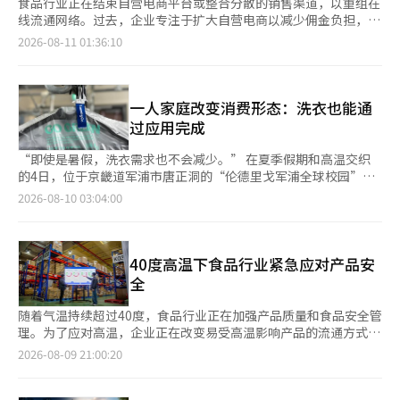
食品行业正在结束自营电商平台或整合分散的销售渠道，以重组在
线流通网络。过去，企业专注于扩大自营电商以减少佣金负担，但
随着固定成本的增加和与大型平台的竞争加剧，行业开始转向以效
2026-08-11 01:36:10
率为中心的“选择与集中”战略。 据行业消息， 大象将在本月31
日中午12时结束其企业间交易（B2B）食材专业在线商城“最佳在
线”的服务。该平台自2022年重新推出“零食材”以来，运营了
约4年。大象以全国线下食材超市“最佳购”为基础，推出了当日
一人家庭改变消费形态：洗衣也能通
发货的超市配送服务，逐步扩展在线业务。然而，近期为了重组以
过应用完成
盈利为中心的业务结构并增强核心竞争力，决定结束该服务。位于
高阳、江陵、原州、清州和大田的10家线下最佳购门店将继续营
“即使是暑假，洗衣需求也不会减少。” 在夏季假期和高温交织
业。 CJ鲜活也将在9月29日下午2时结束其自营食材商城“鲜
的4日，位于京畿道军浦市唐正洞的“伦德里戈军浦全球校园”。
活”的运营。取而代之的是，CJ鲜活将通过今年2月收购的食材开
这栋建筑的1至5层的智能工厂中，客户委托的洗衣物正在生产线上
2026-08-10 03:04:00
放市场平台“食春”来整合在线B2B能力。与以自有品牌（PB）
不停地移动。运营伦德里戈的衣食住公司董事金敏智指着一旁堆积
商品为主的鲜活不同，食春是一个多卖家入驻的开放市场，已累计
如山的洗衣物表示：“假期期间，洗衣需求保持稳定。” 2022年
吸引了25万名国内餐饮业小微企业客户。CJ鲜活计划将食春的客
开业的军浦智能工厂是处理一人家庭日益增长的非接触洗衣需求的
户基础和平台基础设施与自身的商品采购能力和冷链物流网络相结
核心设施。客户通过移动应用委托的洗衣物的分类、洗涤、检验、
40度高温下食品行业紧急应对产品安
合。 在面向消费者（B2C）的流通渠道中，也出现了类似的趋势。
包装和配送等全流程均由其负责。该工厂总面积11900平方米（约
全
南阳乳业自6月起结束了自营商城“南阳商城”的运营，并将销售
3600坪），每天最多可洗涤27万件衣物。 工作从5层开始。工作
渠道转移至Naver品牌店。今年，南阳乳业在去年停止运营育儿专
台上方的摄像头拍摄洗衣物后，人工智能（AI）会识别衣物的种类
随着气温持续超过40度，食品行业正在加强产品质量和食品安全管
业网站“南阳育儿商城”后，将其整合至南阳商城，并在今年结束
和材质，工作人员会将包含这些信息的电子标签（RFID）贴在衣
理。为了应对高温，企业正在改变易受高温影响产品的流通方式，
南阳商城，逐步整理自有在线渠道。东元F&B也在去年底将单独运
物的一侧。金敏智解释道：“客户可以通过移动应用实时查看到到
并实时监控食材的冷藏和冷冻温度。 根据食品行业的消息，直接
2026-08-09 21:00:20
营的“东元商城”和“更多菜肴”合并，集中分散的在线能力。
达工厂的洗衣物照片和洗涤进程。” 随后，洗衣物根据种类和洗
进行食材流通和处理的团餐行业正在加强从入库到存储、配送、烹
食品企业减少或关闭自营商城的原因主要是持续的固定成本负担。
涤方式移动到各层。4层进行一般水洗和干洗，3层则进行衬衫的洗
饪的全过程管理标准，以降低因高温引发的食物中毒风险。高温会
自营商城虽然能通过减少流通环节来确保盈利，并吸引忠实客户进
涤和熨烫。所有工序完成后的洗衣物经过包装后在1层的出货处装