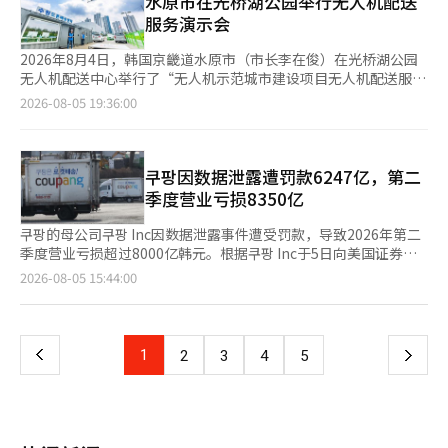
水原市在光桥湖公园举行无人机配送
后，京畿道富川市的SLA提高了10个百分点。大邱达西区（9.7个
员“쓱7클럽”的会员将获得额外优惠。将提供水果、和牛、金枪
年在纽约证券交易所上市以来最大单季营业亏损；净亏损8560亿
服务演示会
百分点）、首尔中浪区（9.4个百分点）、首尔城北区（8.5个百分
鱼等会员专属特价商品，购买“쓱配送”套装时可获得支付金额的
韩元，连续两个季度录得净亏损。 去年发生个人信息泄露事件
点）等主要区域也记录了较高的改善幅度。 部릉的创新并未止步于
7%作为SSG货币积分，购买快递配送套装时可获得3%的积分。最
后，Coupang今年第一季度已由盈转亏，第二季度继续处于亏损
2026年8月4日，韩国京畿道水原市（市长李在俊）在光桥湖公园
此。公司计划将过去十年积累的运营数据和现场经验持续反映到AI
近三个月内购买4次以上且购买金额超过100万韩元的“쓱7클럽
状态。本季度营业亏损规模超过公司去年全年的营业利润（6790
无人机配送中心举行了“无人机示范城市建设项目无人机配送服务
学习中，发展为自我学习型系统。AI将自主学习区域订单模式、骑
VIP”客户将享受无限制的积分优惠。 방승재 SSG닷컴市场部负责
亿韩元），净亏损规模也接近去年全年净利润（3030亿韩元）的
演示会”，展示了无人机配送服务。 当天，市方介绍了无人机配
2026-08-05 19:36:00
手供应和货物流量的变化，从而不断优化派单策略。 部릉计划到年
人表示：“希望大家能够合理利用预订和会员优惠，准备中秋节礼
三倍。 分业务来看，包括“火箭配送”在内的核心电商业务实现
送的运营计划，并演示了从移动网页下单到无人机配送到指定地点
底将部릉Plus的应用区域扩大到约80个，主要集中在首都圈和大城
物。”
营收11.1515万亿韩元，同比增长8%；调整后EBITDA（税息折旧
的全过程。 水原市在今年3月被选为国土部“无人机示范城市建设
市，并计划在明年将运营范围扩大到全国，全面转向基于AI的自动
及摊销前利润）为5737亿韩元，同比下降42%。核心电商业务活
项目”的参与城市，正在推进“与天空便利店合作的光桥散步道无
派单系统。 通过这一举措，部릉计划打造配送市场的结构性创新模
跃用户数达2470万人，同比增长3%。 中国台湾地区业务及外卖业
人机配送服务”。 在光桥湖公园及光桥水库周边，市方已建立了
쿠팡因数据泄露遭罚款6247亿，第二
型，提高配送能力和质量，提升客户的使用体验（CX），同时提
务等成长业务实现营收2.1492万亿韩元，同比增长20%；调整后
两个配送中心和八个配送点，并对安全性、市民接受度和运营模式
季度营业亏损8350亿
高生产力，实现骑手收入的增加和部릉盈利能力的改善。 金亨雪部
EBITDA亏损3289亿韩元，亏损同比收窄7%。 今年上半年，
进行了综合验证。 用户可以通过移动网页“水原无人机配送”下
릉代表表示：“确实，现有配送行业的服务质量与国内主要订单平
Coupang Inc累计营业亏损1.1895万亿韩元，累计净亏损1.2457万
单，并在指定的配送点接收无人机送达的物品。飞行路径在用户动
쿠팡的母公司쿠팡 Inc因数据泄露事件遭受罚款，导致2026年第二
台存在差距。我们将基于AI自动派单系统部릉Plus大幅提升市场竞
亿韩元，上半年亏损规模已突破1万亿韩元。 Coupang首席财务官
线之外预先设定，自动飞行，并根据实时气象信息（如风向、降
季度营业亏损超过8000亿韩元。根据쿠팡 Inc于5日向美国证券交
争力，使部릉成为配送市场的唯一选择。”※ 本报道经人工智能
Gaurav Anand在业绩说明会上表示，公司将继续通过提升运营效
雨）确认适合飞行的时机进行运营。 该服务将在8月至11月的周末
易委员会（SEC）提交的第二季度合并业绩报告，第二季度营业亏
（AI）系统翻译与编辑。
页
2026-08-05 15:44:00
率、优化供应链、持续投入自动化技术，改善长期盈利能力。同
上午11时至下午5时运营，初期从光桥湖公园入口广场、家庭露营
损为8350亿韩元（约合5.56亿美元），与去年同期的营业利润1.49
时，在老用户回流和新用户增加带动下，公司核心电商业务销售增
区和水宣传馆开始，随后计划扩展至有趣的田地、正道卫生间、白
亿美元相比，出现了亏损。쿠팡 Inc在去年发生数据泄露事件后，
一
长已出现回升势头。
桦树卫生间和光桥水库公园等共八个配送点。 在8月的试运行期
第一季度也记录了2.42亿美元的营业亏损，第二季度继续亏损。第
间，配送费用将免收，并向下单客户提供纪念品。 当天的演示会
二季度的收入为13.3万亿韩元（约合88.56亿美元），同比增长
上
1
下
2
3
4
5
吸引了水原市人工智能智能政策局局长崔贤珠、市议员裴志焕、水
4%。剔除汇率波动影响后，固定汇率下的收入增长率为10%。当
原城市基金会理事长李炳镇，以及水原永通警察署、水原消防署、
期净亏损为8560亿韩元（约合5.7亿美元），与去年同期的净利润
一
㈜无人机学校国际的相关人员和居民等出席。 市方表示，“‘水
3100万美元相比，出现了亏损。第二季度的亏损主要受到数据泄
原无人机配送’是一个让市民在享受休闲时方便获取所需物品的生
露事件相关罚款的影响。쿠팡 Inc表示，第二季度的营业亏损和净
页
活贴近型服务”，并表示将验证无人机配送的安全性和便利性，使
亏损中包含约4.1亿美元的罚款。此前，个人信息保护委员会在6月