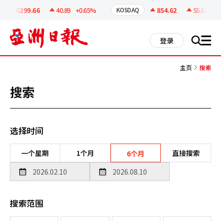
코
인
6299.66
40.89
+0.65%
854.62
55.81
+6.
KOSDAQ
정
보
all
登录
搜
men
索
主页
搜索
搜索
选择时间
一个星期
1个月
直接搜索
6个月
搜索范围