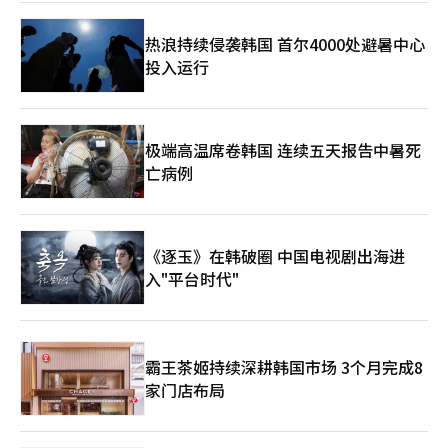
合。 此前，哈纳金融与两大木还完成了基于区块链技术的外汇汇
款服务的技术验证。验证了能否将现有的基于SWIFT的外汇汇款体
热浪持续侵袭韩国 首尔4000处避暑中心
系扩展为基于区块链的消息和结算结构。这一趋势与两大木希望从
投入运行
单纯的交易所运营商转型为链上金融基础设施企业的战略相吻合。
市场也关注韩元稳定币和代币证券领域的合作可能性。如果韩元基
础的数字货币和代币化资产市场在制度框架内开放，两大木将拥有
虚拟资产用户基础和区块链技术，而哈纳金融则具备银行、证券、
外汇和资产管理能力，双方可以进行角色分工。然而，韩元稳定币
极端高温席卷韩国 连续五天报告中暑死
的法制化和监管标准是实现商业化的关键变量。 Upbit的实名账户
亡病例
体系短期内不会发生变化。Upbit目前与K银行保持实名账户的合
作，而此次股份投资不仅是简单的账户合作变更，更是为数字资产
基础的未来金融生态系统构建进行的战略投资。 围绕两大木的另
一个变量是与NAVER金融的企业合并。公平交易委员会于去年11
《逐玉》在韩破圈 中国电视剧出海进
月接收了NAVER金融与两大木的企业合并申请，并已开始审查。
入"平台时代"
今年3月，委员会要求提交额外资料。业内人士认为，公平交易委
员会如何定义支付、金融科技、虚拟资产和数据市场将成为审查的
核心议题。 如果与NAVER金融的合并获得批准，并加上哈纳金融
的股份参与，两大木的业务格局将发生重大变化。Upbit的虚拟资
产平台、NAVER的用户接触和支付数据、哈纳金融的金融基础设
霸王茶姬持续深耕韩国市场 3个月完成8
施相结合，可能形成涵盖数字资产、支付、资产管理和区块链金融
家门店布局
的大型生态系统。 然而，期待与挑战并存。虚拟资产交易所与金
融控股的结合伴随着用户保护、内部控制、利益冲突、市场支配力
和数据利用等问题。尤其是交易所业务面临市场波动和监管风险，