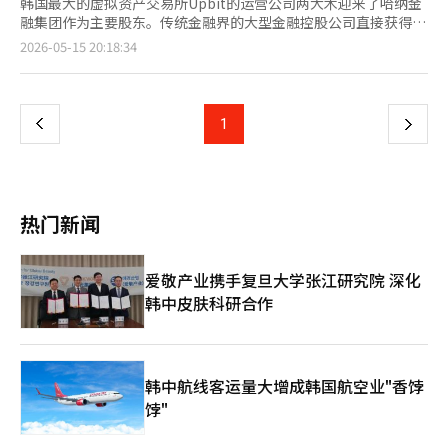
韩国最大的虚拟资产交易所Upbit的运营公司两大木迎来了哈纳金
融集团作为主要股东。传统金融界的大型金融控股公司直接获得两
大木的股份，使得两大木在虚拟资产交易所的基础上，能够扩展为
页
2026-05-15 20:18:34
区块链基础金融基础设施企业。 哈纳金融于15日通过哈纳银行董
事会决议，以约1兆33亿韩元收购卡카오投资持有的两大木228万
一
4000股，6.55%的股份。此次交易完成后，哈纳银行将成为两大
木的第四大股东，继宋致亨两大木董事长、金亨年副会长和我们技
上
1
下
术投资之后。卡카오投资的持股比例将从原来的10.58%降至约
4%。 此次投资被评估为国内商业银行对单一数字资产企业投资的
一
最大规模。过去，银行与虚拟资产交易所的关系仅限于实名账户的
发放等有限的合作，而此次大型金融控股公司直接参与成为两大木
页
的主要股东，意义非凡。 对两大木而言，这在治理结构和业务扩
热门新闻
展方面都具有重要意义。金融监管机构一直在加强对虚拟资产经营
者的财务健康、大股东资格和内部控制标准的制度整顿。在这种情
况下，哈纳金融作为主要股东的参与，将有助于两大木增强经营透
爱敬产业携手复旦大学张江研究院 深化
明度和与制度金融的接触。 关键在于Upbit之后的增长战略。虽然
韩中皮肤科研合作
两大木在国内虚拟资产交易市场上已获得压倒性的知名度，但仅依
靠交易手续费的业务结构在市场波动中显得脆弱。与哈纳金融的合
作将成为其业务扩展至海外汇款、支付结算、代币证券、稳定币等
数字金融基础设施领域的契机。 两大木与哈纳金融已经在区块链
基础设施方面展开了合作。两大木上个月与哈纳金融、浦项国际签
韩中航线客运量大增成韩国航空业"香饽
署了合作协议，决定利用自有的Layer2区块链“GIWA链”共同构
饽"
建金融、数字资产和产业融合基础设施。合作的核心在于将哈纳金
融的外汇网络、浦项国际的全球供应链与两大木的区块链技术相结