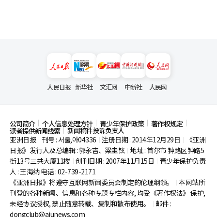
人民日报
新华社
文汇网
中新社
人民网
公司简介
个人信息处理方针
青少年保护政策
著作权规定
新闻稿件投诉负责人
读者提供新闻线索
亚洲日报
刊号 : 서울,아04336
注册日期 : 2014年12月29日
《亚洲
|
|
|
日报》发行人及总编辑 : 郭永吉、梁圭铉
地址 : 首尔市
钟路区钟路5
|
街13号三共大厦11楼
创刊日期 : 2007年11月15日
青少年保护负责
|
|
人 : 王海纳 电话 : 02-739-2171
《亚洲日报》将遵守互联网新闻委员会制定的伦理纲领。
本网站所
|
刊登的各种新闻、信息和各种专题专栏内容, 均受《著作权法》
保护,
未经协议授权, 禁止随意转载、复制和散布使用。
邮件 :
|
dongclub@ajunews.com