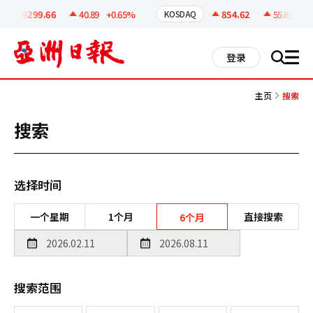
코
인
6299.66
40.89
+0.65%
854.62
55.81
+6.
KOSDAQ
정
보
all
登录
搜
men
索
主页
搜索
搜索
选择时间
一个星期
1个月
直接搜索
6个月
搜索范围